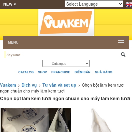
NEW ▾
SHOP
KEM NGON
HẠT CAFE
NHÀ HÀNG
Powered by
Translate
DEALERS
CATALOG
VIDEO
HỎI ĐÁP
LIÊN
HỆ
MENU
CATALOG
SHOP
FRANCHISE
ĐIỂM BÁN
NHÀ HÀNG
Vuakem
Dịch vụ
Tư vấn và set up
Chọn bột làm kem tươi
ngon chuẩn cho máy làm kem tươi
Chọn bột làm kem tươi ngon chuẩn cho máy làm kem tươi