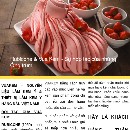
Rubicone & Vua Kem - Sự hợp tác của những
Ông trùm
thử để cảm nhận trước khi
bằng cách truy
VUAKEM
VUAKEM – NGUYÊN
mua hàng kém chất lượng ở
cấp vào mục Liên hệ và
LIỆU LÀM KEM Ý &
nơi khác. Phân khúc dành
xem sản phẩm trong chi
cho cửa hàng sang trọng,
THIẾT BỊ LÀM KEM Ý
tiết, rồi gửi đơn hàng
bán hàng lầu dài, muốn phát
HÀNG ĐẦU VIỆT NAM!
triển bền vững !
hoặc yêu cầu cần tư vấn.
ĐỐI TÁC CỦA VUA
Mua sản phẩm với giá tốt
HÃY LÀ KHÁCH
KEM:
nhất, mua nhiều hơn, giá
RUBICONE
(1959) - nhà
sẽ thấp hơn nhiều tại