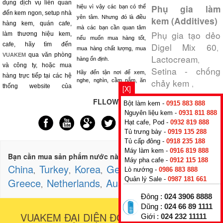
dụng dịch vụ liên quan
Phụ gia làm
hiệu vì vậy các bạn có thể
đến kem ngon, setup nhà
yên tâm. Nhưng đó là điều
kem (Additives)
hàng kem, quán cafe,
mà các bạn cần quan tâm
Phụ gia tạo dẻo
làm thương hiệu kem,
nếu muốn mua hàng tốt,
cafe, hãy tìm đến
Digel Mix 60
,
mua hàng chất lượng, mua
qua văn phòng
VUAKEM
Lactocream
,
hàng ổn định.
và công ty, hoặc mua
Setina - chống
Hãy đến tận nơi để xem,
hàng trực tiếp tại các hệ
chảy kem
nghe, nghìn, cầm nắm, ăn
,
thống website của
[X]
FLLOW US
Bột làm kem -
0915 883 888
Nguyên liệu kem -
0931 811 888
Hạt cafe, Pod -
0932 819 888
Tủ trưng bày -
0919 135 288
Tủ cấp đông -
0918 235 188
Máy làm kem -
0916 819 888
Switzerland
Bạn cần mua sản phẩm nước nào?
,
Máy pha cafe -
0912 115 188
China
Turkey
Korea
Germany
USA
,
,
,
,
,
Lò nướng -
0986 883 888
Quản lý Sale -
0987 181 661
Greece
Netherlands
Australia
France
,
,
,
,
Đông :
024 3906 8888
Dũng :
024 66 89 1111
VUAKEM ĐẠI DIỆN ĐỘC QUYỀN NHIỀU
Giới :
024 232 11111