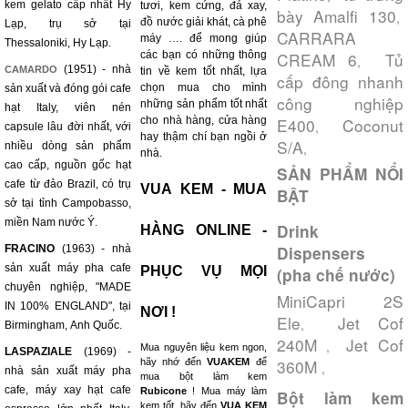
kem gelato cấp nhất Hy
tươi, kem cứng, đá xay,
bày Amalfi 130
,
đồ nước giải khát, cà phê
Lạp, trụ sở tại
CARRARA
máy …. để mong giúp
Thessaloniki, Hy Lạp.
các bạn có những thông
CREAM 6
Tủ
,
(1951) - nhà
CAMARDO
tin về kem tốt nhất, lựa
cấp đông nhanh
chọn mua cho mình
sản xuất và đóng gói cafe
công nghiệp
những sản phẩm tốt nhất
hạt Italy, viên nén
cho nhà hàng, cửa hàng
E400
Coconut
,
capsule lâu đời nhất, với
hay thậm chí bạn ngồi ở
S/A
nhiều dòng sản phẩm
,
nhà.
cao cấp, nguồn gốc hạt
SẢN PHẨM NỔI
cafe từ đảo Brazil, có trụ
VUA KEM - MUA
BẬT
sở tại tỉnh Campobasso,
miền Nam nước Ý.
Drink
HÀNG ONLINE -
FRACINO
(1963) - nhà
Dispensers
sản xuất máy pha cafe
PHỤC VỤ MỌI
(pha chế nước)
chuyên nghiệp, "MADE
MiniCapri 2S
IN 100% ENGLAND", tại
NƠI !
Ele
Jet Cof
,
Birmingham, Anh Quốc.
240M
Jet Cof
,
Mua nguyên liệu kem ngon,
LASPAZIALE
(1969) -
360M
hãy nhớ đến
VUAKEM
để
,
nhà sản xuất máy pha
mua bột làm kem
cafe, máy xay hạt cafe
Rubicone
! Mua máy làm
Bột làm kem
kem tốt, hãy đến
VUA KEM