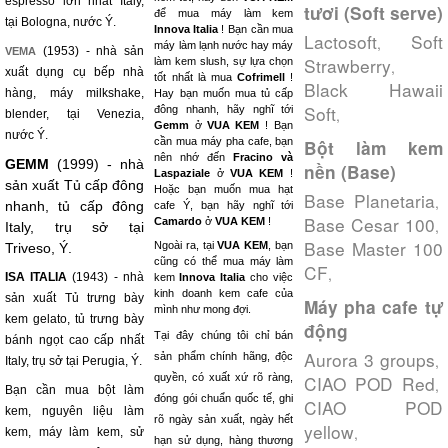
espresso lớn nhất Italy,
tươi (Soft serve)
để mua máy làm kem
tại Bologna, nước Ý.
Innova Italia
! Bạn cần mua
Lactosoft
Soft
,
máy làm lạnh nước hay máy
(1953) - nhà sản
VEMA
Strawberry
làm kem slush, sự lựa chọn
,
xuất dụng cụ bếp nhà
tốt nhất là mua
Cofrimell
!
Black Hawaii
hàng, máy milkshake,
Hay bạn muốn mua tủ cấp
Soft
đông nhanh, hãy nghĩ tới
,
blender, tại Venezia,
Gemm
ở
VUA KEM
! Bạn
nước Ý.
cần mua máy pha cafe, bạn
Bột làm kem
nên nhớ đến
Fracino và
GEMM
(1999) - nhà
nền (Base)
Laspaziale
ở
VUA KEM
!
sản xuất Tủ cấp đông
Hoặc bạn muốn mua hạt
Base Planetaria
,
nhanh, tủ cấp đông
cafe Ý, bạn hãy nghĩ tới
Base Cesar 100
Camardo
ở
VUA KEM
!
,
Italy, trụ sở tại
Base Master 100
Ngoài ra, tại
VUA KEM
, bạn
Triveso, Ý.
cũng có thể mua máy làm
CF
,
ISA ITALIA
(1943) - nhà
kem
Innova Italia
cho việc
kinh doanh kem cafe của
sản xuất Tủ trưng bày
Máy pha cafe tự
mình như mong đợi.
kem gelato, tủ trưng bày
động
Tại đây chúng tôi chỉ bán
bánh ngọt cao cấp nhất
Aurora 3 groups
sản phẩm chính hãng, độc
,
Italy, trụ sở tại Perugia, Ý.
quyền, có xuất xứ rõ ràng,
CIAO POD Red
,
Bạn cần mua bột làm
đóng gói chuẩn quốc tế, ghi
CIAO POD
kem, nguyên liệu làm
rõ ngày sản xuất, ngày hết
yellow
,
kem, máy làm kem, sử
hạn sử dụng, hàng thương