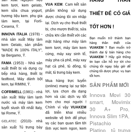
HÀNG THÂN
sản xuất Nguyên liệu
VUA KEM
. Cam kết sản
kem tươi, kem gelato,
kem sữa chua yogurt,
phẩm không sử dụng
THIẾT ĐỂ CÓ GIÁ
hương liệu kem. phụ gia
được chúng tôi xin nhập
làm kem, tại Forlì-
lại. Dịch vụ cho thuê thiết
TỐT HƠN !
Cesena, Ý.
bị, cho mượn thiết bị, sửa
INNOVA ITALIA
(1978) -
chữa khi cần thiết với các
Bạn muốn trở thành bạn
nhà sản xuất Máy làm
mặt hàng như máy làm
hàng thân thiết của
kem Gelato, sản phẩm
kem tươi, máy làm kem
VUAKEM
? Bạn muốn trở
"MADE IN 100% ITALY",
thành đại lý bán hàng cho
cứng, máy xay sinh tố,
tại Bergamo, Ý.
VUAKEM
? Hãy gửi thông
máy pha cà phê, máy xay
tin bạn cần hỗ trợ tới cho
FAMA
(1953) - Nhà sản
hạt cà phê, tủ đông, tủ
chúng tôi ngay bây giờ để
xuất thiết bị và dụng cụ
chúng tôi được phục vụ bạn
mát, tủ trưng bày kem.
bếp nhà hàng, thiết bị
tốt hơn.
fastfood, Máy đánh bột
Mua hàng trực tuyến
SẢN PHẨM MỚI
kem, tại RIMINI, Ý.
(online) mang lại sự tiện
lợi, lựa chọn đa dạng
COFRIMELL
(1981) - nhà
Innova Movi 30
hơn và các dịch vụ tốt
sản xuất Máy làm lạnh
smart
Movimix
,
hơn cho mọi người !
nước và máy làm kem
Chính vì vậy
VUAKEM
30 A+ Pro
tuyết slush tốt nhất Italy,
,
đã triển khai nhiều
tại Rome, Ý.
Innova Slim 1PA
,
website vệ tinh để phục
(2010)- nhà
GELATEC
Pistachio
vụ các bạn quan tâm tới
sản xuất Tủ trưng bày
lĩnh vực kem ngon, kem
Platino
tủ trưng
,