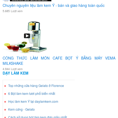
Chuyên nguyên liệu làm kem Ý - bán và giao hàng toàn quốc
5.685
Lượt xem
CÔNG THỨC LÀM MÓN CAFE BỌT Ý BẰNG MÁY VEMA
MILKSHAKE
4.944
Lượt xem
DẠY LÀM KEM
Top những cửa hàng Gelato ở Florence
6 Bột làm kem tươi phổ biến nhất
Học làm kem Ý tại daylamkem.com
Kem cứng - Gelato
Cách sử dụng bột làm kem đơn giản nhất