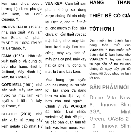
HÀNG THÂN
kem sữa chua yogurt,
VUA KEM
. Cam kết sản
hương liệu kem. phụ gia
phẩm không sử dụng
làm kem, tại Forlì-
THIẾT ĐỂ CÓ GIÁ
được chúng tôi xin nhập
Cesena, Ý.
lại. Dịch vụ cho thuê thiết
INNOVA ITALIA
(1978) -
bị, cho mượn thiết bị, sửa
TỐT HƠN !
nhà sản xuất Máy làm
chữa khi cần thiết với các
kem Gelato, sản phẩm
mặt hàng như máy làm
Bạn muốn trở thành bạn
"MADE IN 100% ITALY",
hàng thân thiết của
kem tươi, máy làm kem
tại Bergamo, Ý.
VUAKEM
? Bạn muốn trở
cứng, máy xay sinh tố,
thành đại lý bán hàng cho
FAMA
(1953) - Nhà sản
máy pha cà phê, máy xay
VUAKEM
? Hãy gửi thông
xuất thiết bị và dụng cụ
tin bạn cần hỗ trợ tới cho
hạt cà phê, tủ đông, tủ
bếp nhà hàng, thiết bị
chúng tôi ngay bây giờ để
mát, tủ trưng bày kem.
fastfood, Máy đánh bột
chúng tôi được phục vụ bạn
kem, tại RIMINI, Ý.
tốt hơn.
Mua hàng trực tuyến
COFRIMELL
(1981) - nhà
(online) mang lại sự tiện
SẢN PHẨM MỚI
sản xuất Máy làm lạnh
lợi, lựa chọn đa dạng
nước và máy làm kem
Dolce Vita New
hơn và các dịch vụ tốt
tuyết slush tốt nhất Italy,
hơn cho mọi người !
6
Innova Slim
,
tại Rome, Ý.
Chính vì vậy
VUAKEM
3GA
Mint
,
đã triển khai nhiều
(2010)- nhà
GELATEC
Green
OASIS 2-
website vệ tinh để phục
,
sản xuất Tủ trưng bày
vụ các bạn quan tâm tới
10
Innova Slim
,
kem gelato cấp nhất Hy
lĩnh vực kem ngon, kem