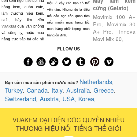
Máy làm kem
đến kem ngon, setup nhà
hiệu vì vậy các bạn có thể
cứng (Gelato)
hàng kem, quán cafe,
yên tâm. Nhưng đó là điều
làm thương hiệu kem,
Movimix 100 A+
mà các bạn cần quan tâm
cafe, hãy tìm đến
Pro
Movimix 30
nếu muốn mua hàng tốt,
,
qua văn phòng
VUAKEM
mua hàng chất lượng, mua
A+ Pro
Innova
,
và công ty, hoặc mua
hàng ổn định.
Movi Mix 60
,
hàng trực tiếp tại các hệ
FLLOW US
Netherlands
Bạn cần mua sản phẩm nước nào?
,
Turkey
Canada
Italy
Australia
Greece
,
,
,
,
,
Switzerland
Austria
USA
Korea
,
,
,
,
VUAKEM ĐẠI DIỆN ĐỘC QUYỀN NHIỀU
THƯƠNG HIỆU NỔI TIẾNG THẾ GIỚI