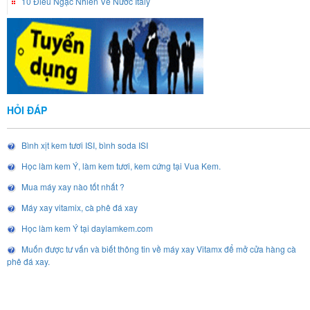
10 Điều Ngạc Nhiên Về Nước Italy
HỎI ĐÁP
Bình xịt kem tươi ISI, bình soda ISI
Học làm kem Ý, làm kem tươi, kem cứng tại Vua Kem.
Mua máy xay nào tốt nhất ?
Máy xay vitamix, cà phê đá xay
Học làm kem Ý tại daylamkem.com
Muốn được tư vấn và biết thông tin về máy xay Vitamx để mở cửa hàng cà
phê đá xay.