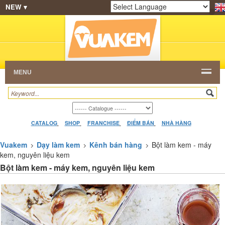
NEW ▾
SHOP
KEM NGON
HẠT CAFE
NHÀ HÀNG
Powered by
Translate
DEALERS
CATALOG
VIDEO
HỎI ĐÁP
LIÊN
HỆ
MENU
CATALOG
SHOP
FRANCHISE
ĐIỂM BÁN
NHÀ HÀNG
Vuakem
Dạy làm kem
Kênh bán hàng
Bột làm kem - máy
kem, nguyên liệu kem
Bột làm kem - máy kem, nguyên liệu kem