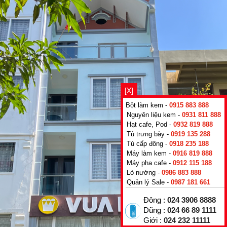
[X]
Bột làm kem -
0915 883 888
Nguyên liệu kem -
0931 811 888
Hạt cafe, Pod -
0932 819 888
Tủ trưng bày -
0919 135 288
Tủ cấp đông -
0918 235 188
Máy làm kem -
0916 819 888
Máy pha cafe -
0912 115 188
Lò nướng -
0986 883 888
Quản lý Sale -
0987 181 661
Đông :
024 3906 8888
Dũng :
024 66 89 1111
Giới :
024 232 11111