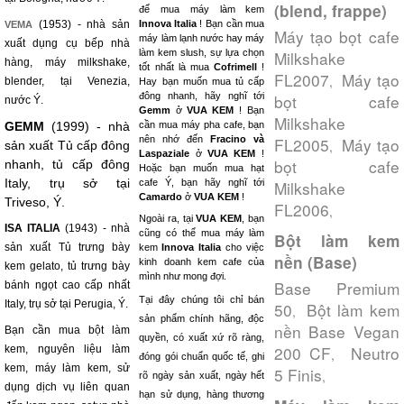
(blend, frappe)
để mua máy làm kem
(1953) - nhà sản
Innova Italia
! Bạn cần mua
VEMA
Máy tạo bọt cafe
máy làm lạnh nước hay máy
xuất dụng cụ bếp nhà
làm kem slush, sự lựa chọn
Milkshake
hàng, máy milkshake,
tốt nhất là mua
Cofrimell
!
FL2007
Máy tạo
,
blender, tại Venezia,
Hay bạn muốn mua tủ cấp
đông nhanh, hãy nghĩ tới
bọt cafe
nước Ý.
Gemm
ở
VUA KEM
! Bạn
Milkshake
GEMM
(1999) - nhà
cần mua máy pha cafe, bạn
nên nhớ đến
Fracino và
FL2005
Máy tạo
,
sản xuất Tủ cấp đông
Laspaziale
ở
VUA KEM
!
bọt cafe
nhanh, tủ cấp đông
Hoặc bạn muốn mua hạt
Italy, trụ sở tại
cafe Ý, bạn hãy nghĩ tới
Milkshake
Camardo
ở
VUA KEM
!
Triveso, Ý.
FL2006
,
Ngoài ra, tại
VUA KEM
, bạn
ISA ITALIA
(1943) - nhà
cũng có thể mua máy làm
Bột làm kem
sản xuất Tủ trưng bày
kem
Innova Italia
cho việc
nền (Base)
kinh doanh kem cafe của
kem gelato, tủ trưng bày
mình như mong đợi.
Base Premium
bánh ngọt cao cấp nhất
Tại đây chúng tôi chỉ bán
Italy, trụ sở tại Perugia, Ý.
50
Bột làm kem
,
sản phẩm chính hãng, độc
nền Base Vegan
Bạn cần mua bột làm
quyền, có xuất xứ rõ ràng,
200 CF
Neutro
kem, nguyên liệu làm
,
đóng gói chuẩn quốc tế, ghi
kem, máy làm kem, sử
5 Finis
,
rõ ngày sản xuất, ngày hết
dụng dịch vụ liên quan
hạn sử dụng, hàng thương