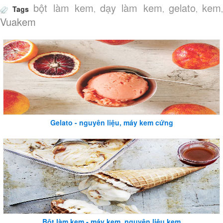
bột làm kem
dạy làm kem
gelato
kem
Tags
,
,
,
Vuakem
Gelato - nguyên liệu, máy kem cứng
Bột làm kem - máy kem, nguyên liệu kem