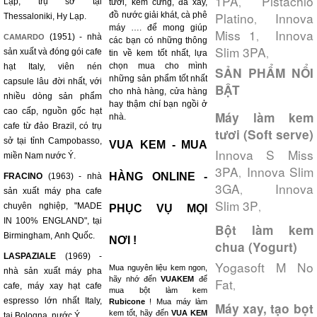
1PA
Pistachio
,
Lạp, trụ sở tại
tươi, kem cứng, đá xay,
Platino
Innova
đồ nước giải khát, cà phê
Thessaloniki, Hy Lạp.
,
máy …. để mong giúp
Miss 1
Innova
,
(1951) - nhà
CAMARDO
các bạn có những thông
Slim 3PA
,
sản xuất và đóng gói cafe
tin về kem tốt nhất, lựa
chọn mua cho mình
hạt Italy, viên nén
SẢN PHẨM NỔI
những sản phẩm tốt nhất
capsule lâu đời nhất, với
BẬT
cho nhà hàng, cửa hàng
nhiều dòng sản phẩm
hay thậm chí bạn ngồi ở
cao cấp, nguồn gốc hạt
Máy làm kem
nhà.
cafe từ đảo Brazil, có trụ
tươi (Soft serve)
sở tại tỉnh Campobasso,
VUA KEM - MUA
Innova S Miss
miền Nam nước Ý.
3PA
Innova Slim
,
HÀNG ONLINE -
FRACINO
(1963) - nhà
3GA
Innova
,
sản xuất máy pha cafe
Slim 3P
,
chuyên nghiệp, "MADE
PHỤC VỤ MỌI
IN 100% ENGLAND", tại
Bột làm kem
Birmingham, Anh Quốc.
NƠI !
chua (Yogurt)
LASPAZIALE
(1969) -
Yogasoft M No
Mua nguyên liệu kem ngon,
nhà sản xuất máy pha
hãy nhớ đến
VUAKEM
để
Fat
,
cafe, máy xay hạt cafe
mua bột làm kem
espresso lớn nhất Italy,
Rubicone
! Mua máy làm
Máy xay, tạo bọt
kem tốt, hãy đến
VUA KEM
tại Bologna, nước Ý.