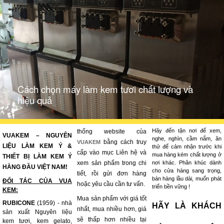
Cách chọn máy làm kem tươi chất lượng và
hiệu quả
Hãy đến tận nơi để xem,
thống website của
VUAKEM – NGUYÊN
nghe, nghìn, cầm nắm, ăn
bằng cách truy
VUAKEM
LIỆU LÀM KEM Ý &
thử để cảm nhận trước khi
cấp vào mục Liên hệ và
mua hàng kém chất lượng ở
THIẾT BỊ LÀM KEM Ý
xem sản phẩm trong chi
nơi khác. Phân khúc dành
HÀNG ĐẦU VIỆT NAM!
cho cửa hàng sang trọng,
tiết, rồi gửi đơn hàng
bán hàng lầu dài, muốn phát
ĐỐI TÁC CỦA VUA
hoặc yêu cầu cần tư vấn.
triển bền vững !
KEM:
Mua sản phẩm với giá tốt
RUBICONE
(1959) - nhà
HÃY LÀ KHÁCH
nhất, mua nhiều hơn, giá
sản xuất Nguyên liệu
sẽ thấp hơn nhiều tại
kem tươi, kem gelato,