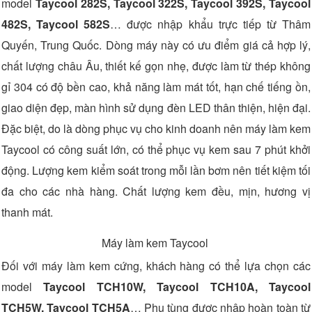
model
Taycool 282S, Taycool 322S, Taycool 392S, Taycool
482S, Taycool 582S
… được nhập khẩu trực tiếp từ Thâm
Quyến, Trung Quốc. Dòng máy này có ưu điểm giá cả hợp lý,
chất lượng châu Âu, thiết kế gọn nhẹ, được làm từ thép không
gỉ 304 có độ bền cao, khả năng làm mát tốt, hạn chế tiếng ồn,
giao diện đẹp, màn hình sử dụng đèn LED thân thiện, hiện đại.
Đặc biệt, do là dòng phục vụ cho kinh doanh nên máy làm kem
Taycool có công suất lớn, có thể phục vụ kem sau 7 phút khởi
động. Lượng kem kiểm soát trong mỗi lần bơm nên tiết kiệm tối
đa cho các nhà hàng. Chất lượng kem đều, mịn, hương vị
thanh mát.
Máy làm kem Taycool
Đối với máy làm kem cứng, khách hàng có thể lựa chọn các
model
Taycool TCH10W, Taycool TCH10A, Taycool
TCH5W, Taycool TCH5A
… Phụ tùng được nhập hoàn toàn từ