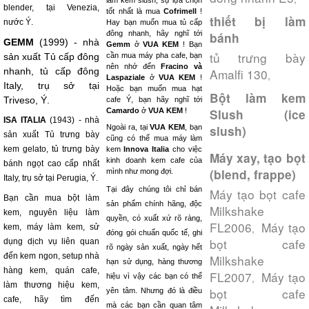
làm kem slush, sự lựa chọn
blender, tại Venezia,
tốt nhất là mua
Cofrimell
!
thiết bị làm
nước Ý.
Hay bạn muốn mua tủ cấp
đông nhanh, hãy nghĩ tới
bánh
GEMM
(1999) - nhà
Gemm
ở
VUA KEM
! Bạn
tủ trưng bày
sản xuất Tủ cấp đông
cần mua máy pha cafe, bạn
nên nhớ đến
Fracino và
nhanh, tủ cấp đông
Amalfi 130
,
Laspaziale
ở
VUA KEM
!
Italy, trụ sở tại
Hoặc bạn muốn mua hạt
Bột làm kem
Triveso, Ý.
cafe Ý, bạn hãy nghĩ tới
Camardo
ở
VUA KEM
!
Slush (ice
ISA ITALIA
(1943) - nhà
Ngoài ra, tại
VUA KEM
, bạn
slush)
sản xuất Tủ trưng bày
cũng có thể mua máy làm
kem gelato, tủ trưng bày
kem
Innova Italia
cho việc
Máy xay, tạo bọt
kinh doanh kem cafe của
bánh ngọt cao cấp nhất
(blend, frappe)
mình như mong đợi.
Italy, trụ sở tại Perugia, Ý.
Tại đây chúng tôi chỉ bán
Máy tạo bọt cafe
Bạn cần mua bột làm
sản phẩm chính hãng, độc
Milkshake
kem, nguyên liệu làm
quyền, có xuất xứ rõ ràng,
FL2006
Máy tạo
,
kem, máy làm kem, sử
đóng gói chuẩn quốc tế, ghi
bọt cafe
dụng dịch vụ liên quan
rõ ngày sản xuất, ngày hết
đến kem ngon, setup nhà
Milkshake
hạn sử dụng, hàng thương
hàng kem, quán cafe,
FL2007
Máy tạo
,
hiệu vì vậy các bạn có thể
làm thương hiệu kem,
bọt cafe
yên tâm. Nhưng đó là điều
cafe, hãy tìm đến
mà các bạn cần quan tâm