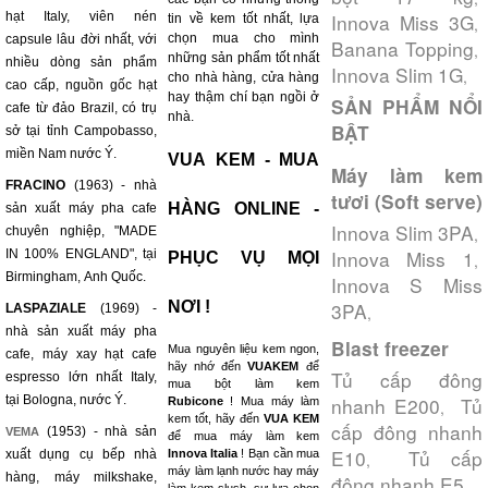
hạt Italy, viên nén
Innova Miss 3G
tin về kem tốt nhất, lựa
,
chọn mua cho mình
capsule lâu đời nhất, với
Banana Topping
,
những sản phẩm tốt nhất
nhiều dòng sản phẩm
Innova Slim 1G
,
cho nhà hàng, cửa hàng
cao cấp, nguồn gốc hạt
hay thậm chí bạn ngồi ở
SẢN PHẨM NỔI
cafe từ đảo Brazil, có trụ
nhà.
BẬT
sở tại tỉnh Campobasso,
miền Nam nước Ý.
VUA KEM - MUA
Máy làm kem
FRACINO
(1963) - nhà
tươi (Soft serve)
HÀNG ONLINE -
sản xuất máy pha cafe
Innova Slim 3PA
chuyên nghiệp, "MADE
,
Innova Miss 1
IN 100% ENGLAND", tại
PHỤC VỤ MỌI
,
Birmingham, Anh Quốc.
Innova S Miss
NƠI !
3PA
LASPAZIALE
(1969) -
,
nhà sản xuất máy pha
Blast freezer
Mua nguyên liệu kem ngon,
cafe, máy xay hạt cafe
hãy nhớ đến
VUAKEM
để
Tủ cấp đông
espresso lớn nhất Italy,
mua bột làm kem
tại Bologna, nước Ý.
nhanh E200
Tủ
Rubicone
! Mua máy làm
,
kem tốt, hãy đến
VUA KEM
cấp đông nhanh
(1953) - nhà sản
VEMA
để mua máy làm kem
E10
Tủ cấp
xuất dụng cụ bếp nhà
Innova Italia
! Bạn cần mua
,
máy làm lạnh nước hay máy
hàng, máy milkshake,
đông nhanh E5
,