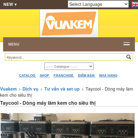
NEW ▾
SHOP
KEM NGON
HẠT CAFE
NHÀ HÀNG
Powered by
Translate
DEALERS
CATALOG
VIDEO
HỎI ĐÁP
LIÊN
HỆ
MENU
CATALOG
SHOP
FRANCHISE
ĐIỂM BÁN
NHÀ HÀNG
Vuakem
Dịch vụ
Tư vấn và set up
Taycool - Dòng máy làm
kem cho siêu thị
Taycool - Dòng máy làm kem cho siêu thị