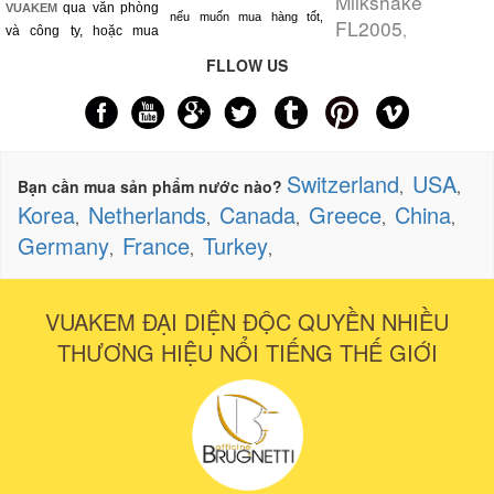
Milkshake
qua văn phòng
VUAKEM
nếu muốn mua hàng tốt,
FL2005
,
và công ty, hoặc mua
FLLOW US
Switzerland
USA
Bạn cần mua sản phẩm nước nào?
,
,
Korea
Netherlands
Canada
Greece
China
,
,
,
,
,
Germany
France
Turkey
,
,
,
VUAKEM ĐẠI DIỆN ĐỘC QUYỀN NHIỀU
THƯƠNG HIỆU NỔI TIẾNG THẾ GIỚI