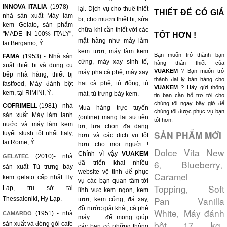
INNOVA ITALIA
(1978) -
lại. Dịch vụ cho thuê thiết
THIẾT ĐỂ CÓ GIÁ
nhà sản xuất Máy làm
bị, cho mượn thiết bị, sửa
kem Gelato, sản phẩm
chữa khi cần thiết với các
"MADE IN 100% ITALY",
TỐT HƠN !
mặt hàng như máy làm
tại Bergamo, Ý.
kem tươi, máy làm kem
Bạn muốn trở thành bạn
FAMA
(1953) - Nhà sản
cứng, máy xay sinh tố,
hàng thân thiết của
xuất thiết bị và dụng cụ
VUAKEM
? Bạn muốn trở
máy pha cà phê, máy xay
bếp nhà hàng, thiết bị
thành đại lý bán hàng cho
hạt cà phê, tủ đông, tủ
fastfood, Máy đánh bột
VUAKEM
? Hãy gửi thông
kem, tại RIMINI, Ý.
mát, tủ trưng bày kem.
tin bạn cần hỗ trợ tới cho
chúng tôi ngay bây giờ để
COFRIMELL
(1981) - nhà
Mua hàng trực tuyến
chúng tôi được phục vụ bạn
sản xuất Máy làm lạnh
(online) mang lại sự tiện
tốt hơn.
nước và máy làm kem
lợi, lựa chọn đa dạng
SẢN PHẨM MỚI
tuyết slush tốt nhất Italy,
hơn và các dịch vụ tốt
tại Rome, Ý.
hơn cho mọi người !
Dolce Vita New
Chính vì vậy
VUAKEM
(2010)- nhà
GELATEC
6
Blueberry
đã triển khai nhiều
,
,
sản xuất Tủ trưng bày
website vệ tinh để phục
Caramel
kem gelato cấp nhất Hy
vụ các bạn quan tâm tới
Topping
Soft
Lạp, trụ sở tại
,
lĩnh vực kem ngon, kem
Pan Vanilla
Thessaloniki, Hy Lạp.
tươi, kem cứng, đá xay,
đồ nước giải khát, cà phê
White
Máy đánh
,
(1951) - nhà
CAMARDO
máy …. để mong giúp
bột 17 kg
sản xuất và đóng gói cafe
,
các bạn có những thông