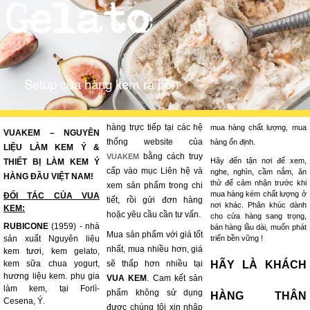
Setup cửa hàng kem ra hồn
hàng trực tiếp tại các hệ
mua hàng chất lượng, mua
VUAKEM – NGUYÊN
thống website của
hàng ổn định.
LIỆU LÀM KEM Ý &
bằng cách truy
VUAKEM
Hãy đến tận nơi để xem,
THIẾT BỊ LÀM KEM Ý
cấp vào mục Liên hệ và
nghe, nghìn, cầm nắm, ăn
HÀNG ĐẦU VIỆT NAM!
thử để cảm nhận trước khi
xem sản phẩm trong chi
mua hàng kém chất lượng ở
ĐỐI TÁC CỦA VUA
tiết, rồi gửi đơn hàng
nơi khác. Phân khúc dành
KEM:
hoặc yêu cầu cần tư vấn.
cho cửa hàng sang trọng,
RUBICONE
(1959) - nhà
bán hàng lầu dài, muốn phát
Mua sản phẩm với giá tốt
sản xuất Nguyên liệu
triển bền vững !
nhất, mua nhiều hơn, giá
kem tươi, kem gelato,
kem sữa chua yogurt,
sẽ thấp hơn nhiều tại
HÃY LÀ KHÁCH
hương liệu kem. phụ gia
VUA KEM
. Cam kết sản
làm kem, tại Forlì-
phẩm không sử dụng
HÀNG THÂN
Cesena, Ý.
được chúng tôi xin nhập