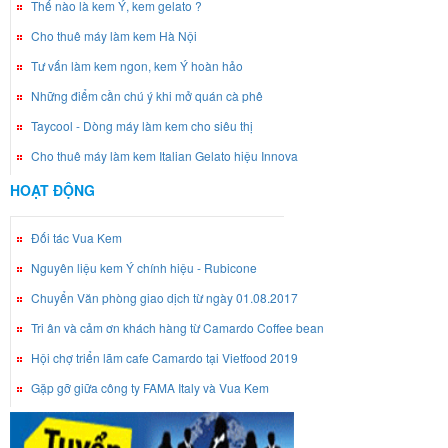
Thế nào là kem Ý, kem gelato ?
Cho thuê máy làm kem Hà Nội
Tư vấn làm kem ngon, kem Ý hoàn hảo
Những điểm cần chú ý khi mở quán cà phê
Taycool - Dòng máy làm kem cho siêu thị
Cho thuê máy làm kem Italian Gelato hiệu Innova
HOẠT ĐỘNG
Đối tác Vua Kem
Nguyên liệu kem Ý chính hiệu - Rubicone
Chuyển Văn phòng giao dịch từ ngày 01.08.2017
Tri ân và cảm ơn khách hàng từ Camardo Coffee bean
Hội chợ triển lãm cafe Camardo tại Vietfood 2019
Gặp gỡ giữa công ty FAMA Italy và Vua Kem