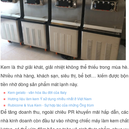
Kem là thứ giải khát, giải nhiệt không thể thiếu trong mùa hè.
Nhiều nhà hàng, khách sạn, siêu thị, bể bơi… kiếm được bộn
tiền nhờ dòng sản phẩm mát lạnh này.
Kem gelato - văn hóa lâu đời của Italy
Hương liệu làm kem Ý sử dụng nhiều nhất ở Việt Nam
Rubicone & Vua Kem - Sự hợp tác của những Ông trùm
Để tăng doanh thu, ngoài chiêu PR khuyến mãi hấp dẫn, các
nhà kinh doanh còn đầu tư vào những chiếc máy làm kem chất