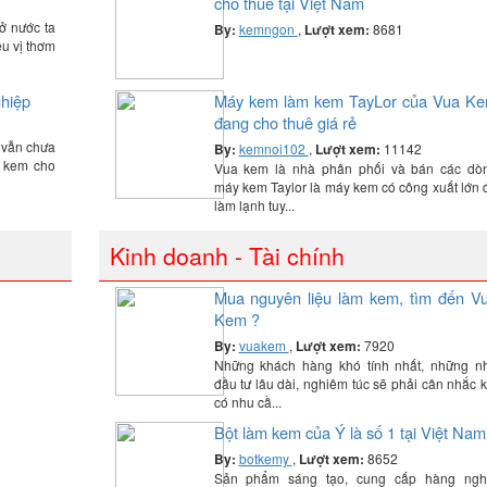
cho thuê tại Việt Nam
ở nước ta
By:
kemngon
,
Lượt xem:
8681
ều vị thơm
hiệp
Máy kem làm kem TayLor của Vua K
đang cho thuê giá rẻ
vẫn chưa
By:
kemnoi102
,
Lượt xem:
11142
 kem cho
Vua kem là nhà phân phối và bán các dò
máy kem Taylor là máy kem có công xuất lớn 
làm lạnh tuy...
Kinh doanh - Tài chính
Mua nguyên liệu làm kem, tìm đến V
Kem ?
By:
vuakem
,
Lượt xem:
7920
Những khách hàng khó tính nhất, những n
đầu tư lâu dài, nghiêm túc sẽ phải cân nhắc k
có nhu cầ...
Bột làm kem của Ý là số 1 tại Việt Nam
By:
botkemy
,
Lượt xem:
8652
Sản phẩm sáng tạo, cung cấp hàng ngh