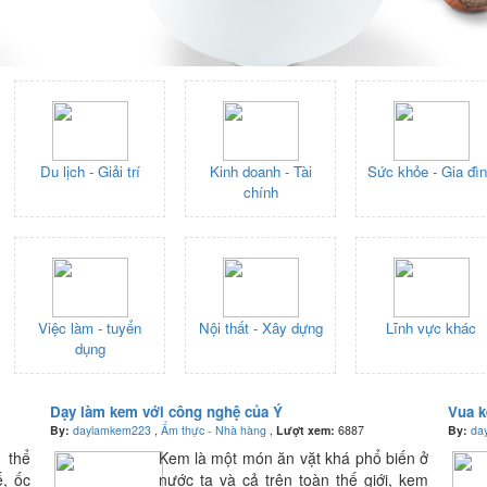
Du lịch - Giải trí
Kinh doanh - Tài
Sức khỏe - Gia đì
chính
Việc làm - tuyển
Nội thất - Xây dựng
Lĩnh vực khác
dụng
Dạy làm kem với công nghệ của Ý
Vua k
By:
daylamkem223
,
Ẩm thực - Nhà hàng
,
Lượt xem:
6887
By:
da
 thể
Kem là một món ăn vặt khá phổ biến ở
ế, ốc
nước ta và cả trên toàn thế giới, kem