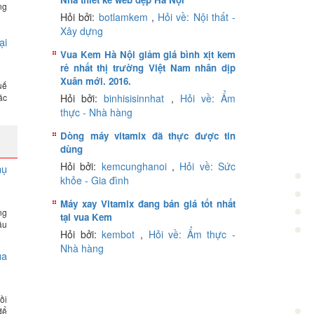
ng
Hỏi bởi:
botlamkem
,
Hỏi về: Nội thất -
Xây dựng
ại
Vua Kem Hà Nội giảm giá bình xịt kem
rẻ nhất thị trường Việt Nam nhân dịp
Xuân mới. 2016.
uế
ác
Hỏi bởi:
binhisisinnhat
,
Hỏi về: Ẩm
thực - Nhà hàng
Dòng máy vitamix đã thực được tin
dùng
Hỏi bởi:
kemcunghanoi
,
Hỏi về: Sức
hụ
khỏe - Gia đình
Máy xay Vitamix đang bán giá tốt nhất
ng
tại vua Kem
ầu
Hỏi bởi:
kembot
,
Hỏi về: Ẩm thực -
Nhà hàng
ua
ồi
để