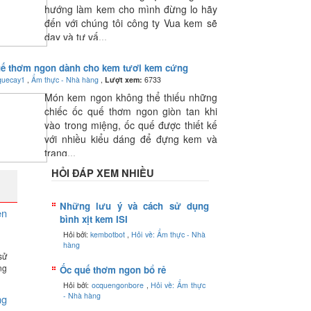
hướng làm kem cho mình đừng lo hãy
đến với chúng tôi công ty Vua kem sẽ
dạy và tư vấ...
uế thơm ngon dành cho kem tươi kem cứng
quecay1
,
Ẩm thực - Nhà hàng
,
Lượt xem:
6733
Món kem ngon không thể thiếu những
chiếc ốc quế thơm ngon giòn tan khi
vào trong miệng, ốc quế được thiết kế
với nhiều kiểu dáng để đựng kem và
trang...
HỎI ĐÁP XEM NHIỀU
Những lưu ý và cách sử dụng
ên
bình xịt kem ISI
Hỏi bởi:
kembotbot
,
Hỏi về: Ẩm thực - Nhà
hàng
sử
ng
Ốc quế thơm ngon bổ rẻ
Hỏi bởi:
ocquengonbore
,
Hỏi về: Ẩm thực
- Nhà hàng
ng