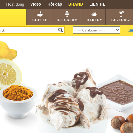
Hoạt động
Video
Hỏi đáp
BRAND
LIÊN HỆ
SHOP
KEM NGON
HẠT CAFE
NHÀ HÀNG
DEALE
COFFEE
ICE CREAM
BAKERY
BEVERAGE
CA