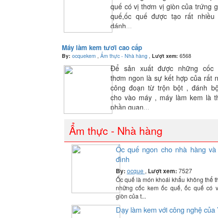
quế có vị thơm vị giòn của trứng 
quế,ốc quế được tạo rất nhiều 
dánh...
Máy làm kem tươi cao cấp
By:
ocquekem
,
Ẩm thực - Nhà hàng
,
Lượt xem:
6568
Để sản xuất được những cốc
thơm ngon là sự kết hợp của rất 
công đoạn từ trộn bột , đánh bộ
cho vào máy , máy làm kem là t
phần quan...
Ẩm thực - Nhà hàng
Ốc quế ngon cho nhà hàng và 
đình
By:
ocque
,
Lượt xem:
7527
Ốc quế là món khoái khẩu không thể th
những cốc kem ốc quế, ốc quế có v
giòn của t...
Dạy làm kem với công nghệ của