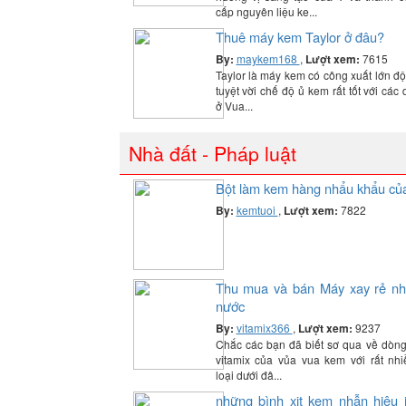
cấp nguyên liệu ke...
Thuê máy kem Taylor ở đâu?
By:
maykem168
,
Lượt xem:
7615
Taylor là máy kem có công xuất lớn độ
tuyệt vời chế độ ủ kem rất tốt với cá
ở Vua...
Nhà đất - Pháp luật
Bột làm kem hàng nhẩu khẩu củ
By:
kemtuoi
,
Lượt xem:
7822
Thu mua và bán Máy xay rẻ nh
nước
By:
vitamix366
,
Lượt xem:
9237
Chắc các bạn đã biết sơ qua về dòn
vitamix của vủa vua kem với rất nh
loại dưới đâ...
những bình xịt kem nhẫn hiệu is