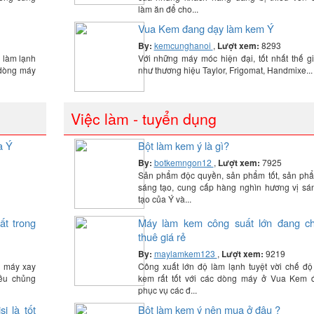
làm ăn để cho...
Vua Kem đang dạy làm kem Ý
By:
kemcunghanoi
,
Lượt xem:
8293
 làm lạnh
Với những máy móc hiện đại, tốt nhất thế gi
c dòng máy
như thương hiệu Taylor, Frigomat, Handmixe...
Việc làm - tuyển dụng
a Ý
Bột làm kem ý là gì?
By:
botkemngon12
,
Lượt xem:
7925
Sản phẩm độc quyền, sản phẩm tốt, sản ph
sáng tạo, cung cấp hàng nghìn hương vị sá
tạo của Ý và...
ất trong
Máy làm kem công suất lớn đang c
thuê giá rẻ
By:
maylamkem123
,
Lượt xem:
9219
g máy xay
Công xuất lớn độ làm lạnh tuyệt vời chế độ
iều chủng
kem rất tốt với các dòng máy ở Vua Kem 
phục vụ các đ...
i là tốt
Bột làm kem ý nên mua ở đâu ?