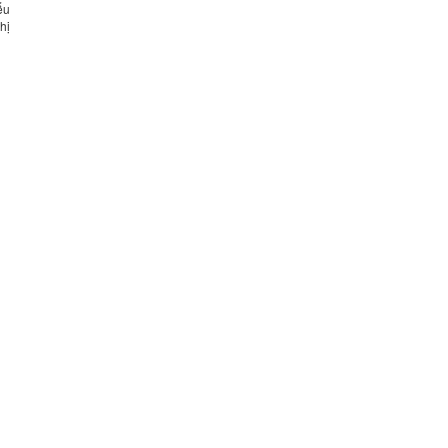
ểu
hị