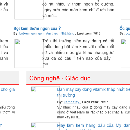
gà và
có rất nhiều vị thơm ngon bổ dưỡng,
kiểu
ngày xưa các món kem chỉ được bán
và mù...
Bột kem thơm ngon của Ý
Ốc q
By:
botkemngonngon
,
Ẩm thực - Nhà hàng
,
Lượt xem:
7618
By:
oc
 kem
Trên thị trường hiện nay đang có rất
nhiều
nhiều dòng bột làm kem với nhiều xuất
t và
sứ và nhiều mức giá khác nhau,người
hành
xưa đã có câu ‘’ tiền nào của đấy ’’
mu...
Công nghệ - Giáo dục
cho gia
Bán máy xay dòng vitamix thấp nhất tr
thị trường
By:
kemhatay
,
Lượt xem:
7857
iếu trong
Sự khác nhau của 2 dòng máy xay đang 
ị thơm vị
dụng ở Việt Nam là rất khác biệt chắc ai cũ
máy xay rùi đ...
 Ý
Máy làm kem hàng đầu của Mỹ đa