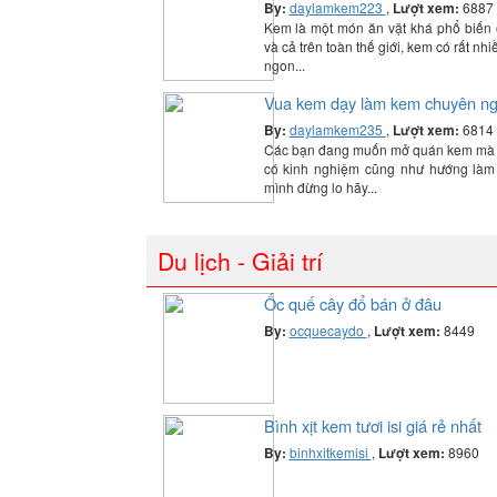
By:
daylamkem223
,
Lượt xem:
6887
Kem là một món ăn vặt khá phổ biến 
và cả trên toàn thế giới, kem có rất nhi
ngon...
Vua kem dạy làm kem chuyên ng
By:
daylamkem235
,
Lượt xem:
6814
Các bạn đang muốn mở quán kem mà 
có kinh nghiệm cũng như hướng làm
mình đừng lo hãy...
Du lịch - Giải trí
Ốc quế cây đổ bán ở đâu
By:
ocquecaydo
,
Lượt xem:
8449
Bình xịt kem tươi isi giá rẻ nhất
By:
binhxitkemisi
,
Lượt xem:
8960