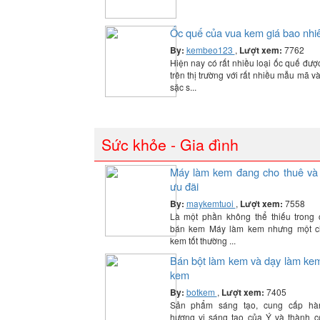
Ốc quế của vua kem giá bao nhi
By:
kembeo123
,
Lượt xem:
7762
Hiện nay có rất nhiều loại ốc quế đượ
trên thị trường với rất nhiều mẫu mã 
sặc s...
Sức khỏe - Gia đình
Máy làm kem đang cho thuê và
ưu đãi
By:
maykemtuoi
,
Lượt xem:
7558
Là một phần không thể thiếu trong
bán kem Máy làm kem nhưng một c
kem tốt thường ...
Bán bột làm kem và dạy làm kem
kem
By:
botkem
,
Lượt xem:
7405
Sản phẩm sáng tạo, cung cấp hà
hương vị sáng tạo của Ý và thành 