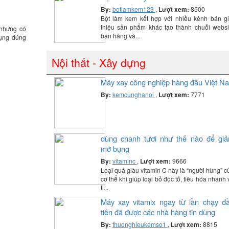
By:
botlamkem123
,
Lượt xem:
8500
Bột làm kem kết hợp với nhiều kênh bán gi
thiệu sản phẩm khác tạo thành chuỗi websi
 nhưng có
bán hàng và...
dụng đúng
Nội thất - Xây dựng
Máy xay công nghiệp hàng đầu Việt N
By:
kemcunghanoi
,
Lượt xem:
7771
dùng chanh tươi như thế nào để gi
mỡ bụng
By:
vitaminc
,
Lượt xem:
9666
Loại quả giàu vitamin C này là “người hùng” c
cơ thể khi giúp loại bỏ độc tố, tiêu hóa nhanh 
ti...
Máy xay vitamix ngay từ lần chạy đ
tiên đã được các nhà hàng tin dùng
By:
thuonghieukemso1
,
Lượt xem:
8815