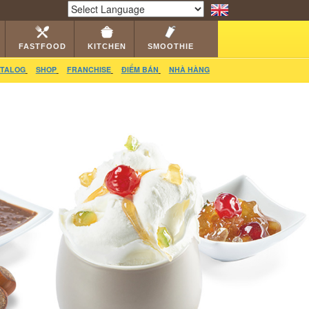
RS
CATALOG
VIDEO
HỎI ĐÁP
LIÊN HỆ
Powered by
Translate
FASTFOOD
KITCHEN
SMOOTHIE
TALOG
SHOP
FRANCHISE
ĐIỂM BÁN
NHÀ HÀNG