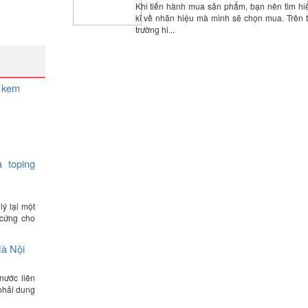
Khi tiến hành mua sản phẩm, bạn nên tìm hi
kĩ về nhãn hiệu mà mình sẽ chọn mua. Trên t
trường hi...
 kem
 toping
ý lại một
cứng cho
Hà Nội
nước liên
phải dung