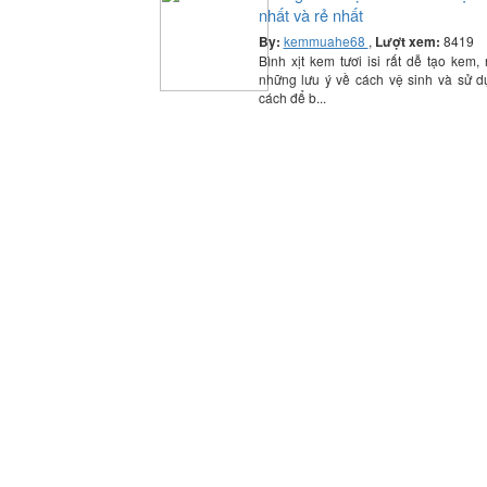
nhất và rẻ nhất
By:
kemmuahe68
,
Lượt xem:
8419
Bình xịt kem tươi isi rất dễ tạo kem,
những lưu ý về cách vệ sinh và sử 
cách để b...