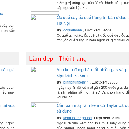
hương vị sáng tạo của Ý và thành công cu
cấp nguyên liệu k...
êu
Ốc quế cây ốc quế trang trí bán ở đâu t
Hà Nội
c bày bán
By:
ocquethanh
,
Lượt xem:
8278
và màu sắc
Ốc quế tam giác, ốc quế cây, ốc quế dẹt, ốc q
tròn, ốc quế trang trí kem ngon và giới thiệu c
...
Làm đẹp - Thời trang
 bán giá
Vua kem đang bán rất nhiều gas và p
kiện bình xịt kem
By:
binhphunkem11
,
Lượt xem:
7605
 các quán
ngày nay ISI đã có mặt gần 200 quốc gia, đa
hiếc máy
là sản phẩm số một, là sự lựa chọn hàng đ
với các ôn...
 tại vua
Cần bán máy làm kem cũ Taylor đã q
sử dụng
By:
kemtuoitrongnuoc
,
Lượt xem:
8160
ng nghìn
Ngoài ra vua kem còn thu mua máy dùng r
công cung
của những khách hàng đang bị thiếu vốn 