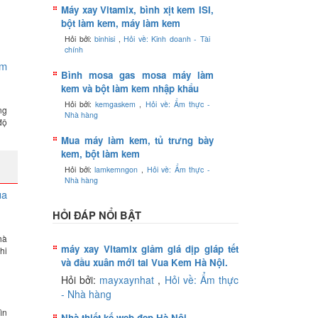
Máy xay Vitamix, bình xịt kem ISI,
bột làm kem, máy làm kem
Hỏi bởi:
binhisi
,
Hỏi về: Kinh doanh - Tài
chính
em
Bình mosa gas mosa máy làm
kem và bột làm kem nhập khẩu
Hỏi bởi:
kemgaskem
,
Hỏi về: Ẩm thực -
ng
Nhà hàng
độ
Mua máy làm kem, tủ trưng bày
kem, bột làm kem
Hỏi bởi:
lamkemngon
,
Hỏi về: Ẩm thực -
Nhà hàng
ua
HỎI ĐÁP NỔI BẬT
hà
máy xay Vitamix giảm giá dịp giáp tết
hi
và đầu xuân mới tai Vua Kem Hà Nội.
Hỏi bởi:
mayxaynhat
,
Hỏi về: Ẩm thực
- Nhà hàng
ìn
Nhà thiết kế web đẹp Hà Nội