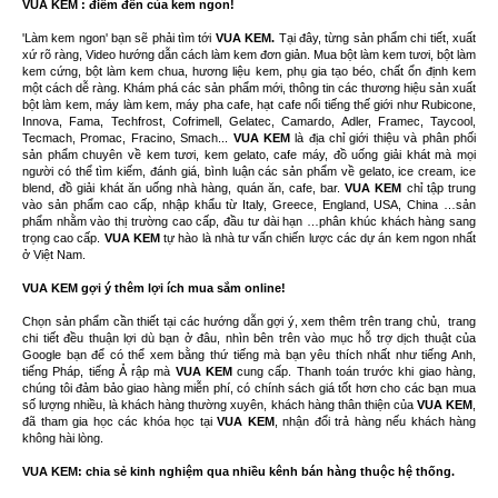
VUA KEM : điểm đến của kem ngon!
'Làm kem ngon' bạn sẽ phải tìm tới
VUA KEM.
Tại đây, từng sản phẩm chi tiết, xuất
xứ rõ ràng, Video hướng dẫn cách làm kem đơn giản. Mua bột làm kem tươi, bột làm
kem cứng, bột làm kem chua, hương liệu kem, phụ gia tạo béo, chất ổn định kem
một cách dễ ràng. Khám phá các sản phẩm mới, thông tin các thương hiệu sản xuất
bột làm kem, máy làm kem, máy pha cafe, hạt cafe nổi tiếng thế giới như Rubicone,
Innova, Fama, Techfrost, Cofrimell, Gelatec, Camardo, Adler, Framec, Taycool,
Tecmach, Promac, Fracino, Smach...
VUA KEM
là địa chỉ giới thiệu và phân phối
sản phẩm chuyên về kem tươi, kem gelato, cafe máy, đồ uống giải khát mà mọi
người có thể tìm kiếm, đánh giá, bình luận các sản phẩm về gelato, ice cream, ice
blend, đồ giải khát ăn uống nhà hàng, quán ăn, cafe, bar.
VUA KEM
chỉ tập trung
vào sản phẩm cao cấp, nhập khẩu từ Italy, Greece, England, USA, China …sản
phẩm nhằm vào thị trường cao cấp, đầu tư dài hạn …phân khúc khách hàng sang
trọng cao cấp.
VUA KEM
tự hào là nhà tư vấn chiến lược các dự án kem ngon nhất
ở Việt Nam.
VUA KEM gợi ý thêm lợi ích mua sắm online!
Chọn sản phẩm cần thiết tại các hướng dẫn gợi ý, xem thêm trên trang chủ, trang
chi tiết đều thuận lợi dù bạn ở đâu, nhìn bên trên vào mục hỗ trợ dịch thuật của
Google bạn để có thể xem bằng thứ tiếng mà bạn yêu thích nhất như tiếng Anh,
tiếng Pháp, tiếng Ả rập mà
VUA KEM
cung cấp. Thanh toán trước khi giao hàng,
chúng tôi đảm bảo giao hàng miễn phí, có chính sách giá tốt hơn cho các bạn mua
số lượng nhiều, là khách hàng thường xuyên, khách hàng thân thiện của
VUA KEM
,
đã tham gia học các khóa học tại
VUA KEM
, nhận đổi trả hàng nếu khách hàng
không hài lòng.
VUA KEM: chia sẻ kinh nghiệm qua nhiều kênh bán hàng thuộc hệ thống.