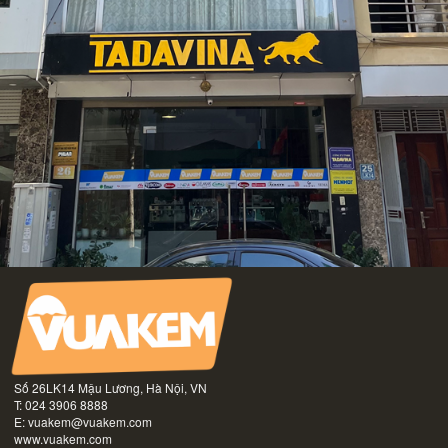
Số 26LK14 Mậu Lương, Hà Nội, VN
T: 024 3906 8888
E:
vuakem@vuakem.com
www.vuakem.com