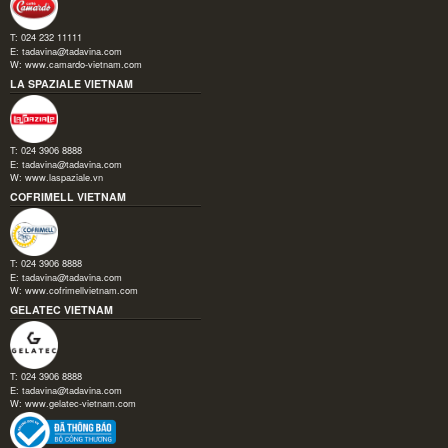
T: 024 232 11111
E:
tadavina@tadavina.com
W:
www.camardo-vietnam.com
LA SPAZIALE VIETNAM
T: 024 3906 8888
E:
tadavina@tadavina.com
W:
www.laspaziale.vn
COFRIMELL VIETNAM
T: 024 3906 8888
E:
tadavina@tadavina.com
W:
www.cofrimellvietnam.com
GELATEC VIETNAM
T: 024 3906 8888
E:
tadavina@tadavina.com
W:
www.gelatec-vietnam.com