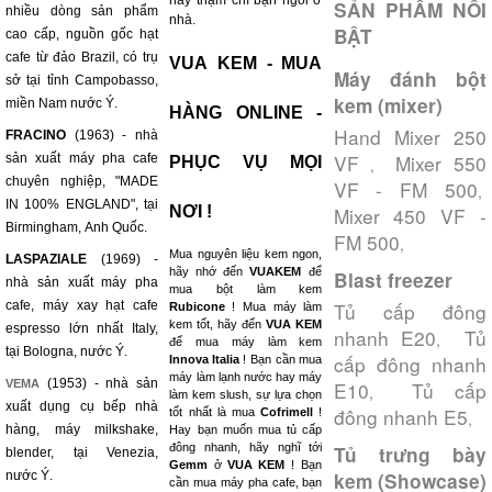
hay thậm chí bạn ngồi ở
SẢN PHẨM NỔI
nhiều dòng sản phẩm
nhà.
BẬT
cao cấp, nguồn gốc hạt
cafe từ đảo Brazil, có trụ
VUA KEM - MUA
Máy đánh bột
sở tại tỉnh Campobasso,
kem (mixer)
miền Nam nước Ý.
HÀNG ONLINE -
Hand Mixer 250
FRACINO
(1963) - nhà
VF
Mixer 550
sản xuất máy pha cafe
PHỤC VỤ MỌI
,
chuyên nghiệp, "MADE
VF - FM 500
,
IN 100% ENGLAND", tại
NƠI !
Mixer 450 VF -
Birmingham, Anh Quốc.
FM 500
,
Mua nguyên liệu kem ngon,
LASPAZIALE
(1969) -
hãy nhớ đến
VUAKEM
để
Blast freezer
nhà sản xuất máy pha
mua bột làm kem
cafe, máy xay hạt cafe
Tủ cấp đông
Rubicone
! Mua máy làm
kem tốt, hãy đến
VUA KEM
espresso lớn nhất Italy,
nhanh E20
Tủ
,
để mua máy làm kem
tại Bologna, nước Ý.
cấp đông nhanh
Innova Italia
! Bạn cần mua
máy làm lạnh nước hay máy
(1953) - nhà sản
VEMA
E10
Tủ cấp
,
làm kem slush, sự lựa chọn
xuất dụng cụ bếp nhà
đông nhanh E5
tốt nhất là mua
Cofrimell
!
,
hàng, máy milkshake,
Hay bạn muốn mua tủ cấp
đông nhanh, hãy nghĩ tới
Tủ trưng bày
blender, tại Venezia,
Gemm
ở
VUA KEM
! Bạn
nước Ý.
kem (Showcase)
cần mua máy pha cafe, bạn