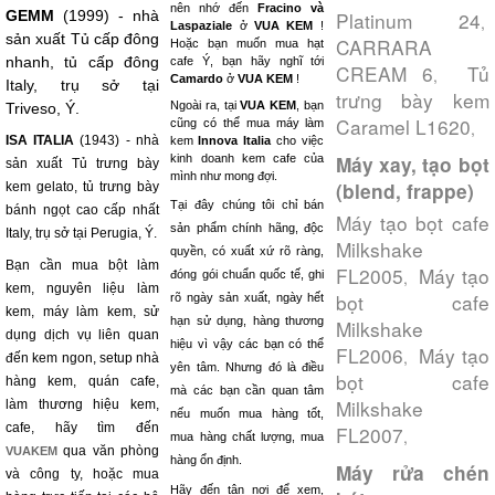
nên nhớ đến
Fracino và
GEMM
(1999) - nhà
Platinum 24
,
Laspaziale
ở
VUA KEM
!
sản xuất Tủ cấp đông
CARRARA
Hoặc bạn muốn mua hạt
nhanh, tủ cấp đông
cafe Ý, bạn hãy nghĩ tới
CREAM 6
Tủ
,
Camardo
ở
VUA KEM
!
Italy, trụ sở tại
trưng bày kem
Ngoài ra, tại
VUA KEM
, bạn
Triveso, Ý.
Caramel L1620
cũng có thể mua máy làm
,
ISA ITALIA
(1943) - nhà
kem
Innova Italia
cho việc
kinh doanh kem cafe của
Máy xay, tạo bọt
sản xuất Tủ trưng bày
mình như mong đợi.
(blend, frappe)
kem gelato, tủ trưng bày
Tại đây chúng tôi chỉ bán
bánh ngọt cao cấp nhất
Máy tạo bọt cafe
sản phẩm chính hãng, độc
Italy, trụ sở tại Perugia, Ý.
Milkshake
quyền, có xuất xứ rõ ràng,
Bạn cần mua bột làm
FL2005
Máy tạo
,
đóng gói chuẩn quốc tế, ghi
kem, nguyên liệu làm
bọt cafe
rõ ngày sản xuất, ngày hết
kem, máy làm kem, sử
hạn sử dụng, hàng thương
Milkshake
dụng dịch vụ liên quan
hiệu vì vậy các bạn có thể
FL2006
Máy tạo
,
đến kem ngon, setup nhà
yên tâm. Nhưng đó là điều
bọt cafe
hàng kem, quán cafe,
mà các bạn cần quan tâm
Milkshake
làm thương hiệu kem,
nếu muốn mua hàng tốt,
cafe, hãy tìm đến
FL2007
,
mua hàng chất lượng, mua
qua văn phòng
VUAKEM
hàng ổn định.
Máy rửa chén
và công ty, hoặc mua
Hãy đến tận nơi để xem,