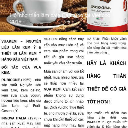
Hội chợ triển lãm cafe Camardo tại Vietfood
2019
nơi khác. Phân khúc dành
bằng cách truy
VUAKEM
VUAKEM – NGUYÊN
cho cửa hàng sang trọng,
cấp vào mục Liên hệ và
LIỆU LÀM KEM Ý &
bán hàng lầu dài, muốn phát
xem sản phẩm trong chi
triển bền vững !
THIẾT BỊ LÀM KEM Ý
tiết, rồi gửi đơn hàng
HÀNG ĐẦU VIỆT NAM!
HÃY LÀ KHÁCH
hoặc yêu cầu cần tư vấn.
ĐỐI TÁC CỦA VUA
Mua sản phẩm với giá tốt
KEM:
HÀNG THÂN
nhất, mua nhiều hơn, giá
RUBICONE
(1959) - nhà
sẽ thấp hơn nhiều tại
sản xuất Nguyên liệu
THIẾT ĐỂ CÓ GIÁ
VUA KEM
. Cam kết sản
kem tươi, kem gelato,
kem sữa chua yogurt,
phẩm không sử dụng
hương liệu kem. phụ gia
được chúng tôi xin nhập
TỐT HƠN !
làm kem, tại Forlì-
lại. Dịch vụ cho thuê thiết
Cesena, Ý.
Bạn muốn trở thành bạn
bị, cho mượn thiết bị, sửa
hàng thân thiết của
INNOVA ITALIA
(1978) -
chữa khi cần thiết với các
VUAKEM
? Bạn muốn trở
nhà sản xuất Máy làm
mặt hàng như máy làm
thành đại lý bán hàng cho