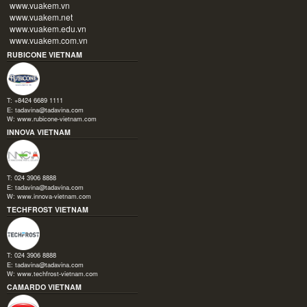
www.vuakem.vn
www.vuakem.net
www.vuakem.edu.vn
www.vuakem.com.vn
RUBICONE VIETNAM
T: +8424 6689 1111
E:
tadavina@tadavina.com
W:
www.rubicone-vietnam.com
INNOVA VIETNAM
T: 024 3906 8888
E:
tadavina@tadavina.com
W:
www.innova-vietnam.com
TECHFROST VIETNAM
T: 024 3906 8888
E:
tadavina@tadavina.com
W:
www.techfrost-vietnam.com
CAMARDO VIETNAM