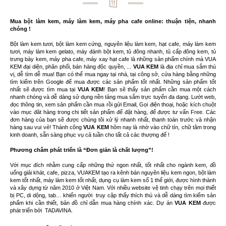
Mua bột làm kem, máy làm kem, máy pha cafe online: thuận tiện, nhanh
chóng !
Bột làm kem tươi, bột làm kem cứng, nguyên liệu làm kem, hạt cafe, máy làm kem
tươi, máy làm kem gelato, máy đánh bột kem, tủ đông nhanh, tủ cấp đông kem, tủ
trưng bày kem, máy pha cafe, máy xay hạt cafe là những sản phẩm chính mà VUA
KEM đại diện, phân phối, bán hàng độc quyền, ...
VUA KEM
là địa chỉ mua sắm thú
vị, dễ tìm dễ mua! Bạn có thể mua ngay tại nhà, tại công sở, cửa hàng bằng những
tìm kiếm trên Google để mua được các sản phẩm tốt nhất. Những sản phẩm tốt
nhất sẽ được tìm mua tại
VUA KEM
! Bạn sẽ thấy sản phẩm cần mua một cách
nhanh chóng và dễ dàng sử dụng nền tảng mua sắm trực tuyến đa dạng. Lướt web,
đọc thông tin, xem sản phẩm cần mua rồi gửi Email, Gọi điện thoại, hoặc kích chuột
vào mục đăt hàng trong chi tiết sản phẩm để đặt hàng, để được tư vấn Free. Các
đơn hàng của bạn sẽ được chúng tôi xử lý nhanh nhất, thanh toán trước và nhận
hàng sau vui vẻ! Thành công
VUA KEM
hôm nay là nhờ vào chữ tín, chữ tâm trong
kinh doanh, sẵn sàng phục vụ cả tuần cho tất cả các thượng đế !
Phương châm phát triển là “Đơn giản là chất lượng”!
Với mục đích nhằm cung cấp những thứ ngon nhất, tốt nhất cho ngành kem, đồ
uống giải khát, cafe, pizza, VUAKEM tạo ra kênh bán nguyên liệu kem ngon, bột làm
kem tốt nhất, máy làm kem tốt nhất, dụng cụ làm kem số 1 thế giới, được hình thành
và xây dựng từ năm 2010 ở Việt Nam. Với nhiều website vệ tinh chạy trên mọi thiết
bị PC, di dộng, tab… khiến người truy cập thấy thích thú và dễ dàng tìm kiếm sản
phẩm khi cần thiết, bản đồ chỉ dẫn mua hàng chính xác. Dự án
VUA KEM
được
phát triển bởi
TADAVINA
.