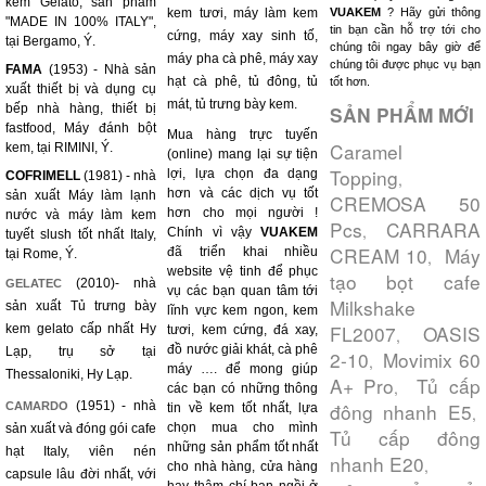
kem Gelato, sản phẩm
kem tươi, máy làm kem
VUAKEM
? Hãy gửi thông
"MADE IN 100% ITALY",
tin bạn cần hỗ trợ tới cho
cứng, máy xay sinh tố,
tại Bergamo, Ý.
chúng tôi ngay bây giờ để
máy pha cà phê, máy xay
chúng tôi được phục vụ bạn
FAMA
(1953) - Nhà sản
hạt cà phê, tủ đông, tủ
tốt hơn.
xuất thiết bị và dụng cụ
mát, tủ trưng bày kem.
bếp nhà hàng, thiết bị
SẢN PHẨM MỚI
fastfood, Máy đánh bột
Mua hàng trực tuyến
Caramel
kem, tại RIMINI, Ý.
(online) mang lại sự tiện
Topping
lợi, lựa chọn đa dạng
COFRIMELL
(1981) - nhà
,
hơn và các dịch vụ tốt
sản xuất Máy làm lạnh
CREMOSA 50
hơn cho mọi người !
nước và máy làm kem
Pcs
CARRARA
,
Chính vì vậy
VUAKEM
tuyết slush tốt nhất Italy,
CREAM 10
Máy
đã triển khai nhiều
tại Rome, Ý.
,
website vệ tinh để phục
tạo bọt cafe
(2010)- nhà
GELATEC
vụ các bạn quan tâm tới
Milkshake
sản xuất Tủ trưng bày
lĩnh vực kem ngon, kem
FL2007
OASIS
kem gelato cấp nhất Hy
tươi, kem cứng, đá xay,
,
đồ nước giải khát, cà phê
Lạp, trụ sở tại
2-10
Movimix 60
,
máy …. để mong giúp
Thessaloniki, Hy Lạp.
A+ Pro
Tủ cấp
,
các bạn có những thông
(1951) - nhà
đông nhanh E5
CAMARDO
tin về kem tốt nhất, lựa
,
chọn mua cho mình
sản xuất và đóng gói cafe
Tủ cấp đông
những sản phẩm tốt nhất
hạt Italy, viên nén
nhanh E20
,
cho nhà hàng, cửa hàng
capsule lâu đời nhất, với