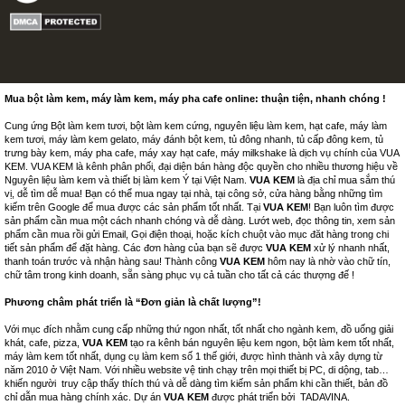
Mua bột làm kem, máy làm kem, máy pha cafe online: thuận tiện, nhanh chóng !
Cung ứng Bột làm kem tươi, bột làm kem cứng, nguyên liệu làm kem, hạt cafe, máy làm
kem tươi, máy làm kem gelato, máy đánh bột kem, tủ đông nhanh, tủ cấp đông kem, tủ
trưng bày kem, máy pha cafe, máy xay hạt cafe, máy milkshake là dịch vụ chính của VUA
KEM. VUA KEM là kênh phân phối, đại diện bán hàng độc quyền cho nhiều thương hiệu về
Nguyên liệu làm kem và thiết bị làm kem Ý tại Việt Nam.
VUA KEM
là địa chỉ mua sắm thú
vị, dễ tìm dễ mua! Bạn có thể mua ngay tại nhà, tại công sở, cửa hàng bằng những tìm
kiếm trên Google để mua được các sản phẩm tốt nhất. Tại
VUA KEM
! Bạn luôn tìm được
sản phẩm cần mua một cách nhanh chóng và dễ dàng. Lướt web, đọc thông tin, xem sản
phẩm cần mua rồi gửi Email, Gọi điện thoại, hoặc kích chuột vào mục đăt hàng trong chi
tiết sản phẩm để đặt hàng. Các đơn hàng của bạn sẽ được
VUA KEM
xử lý nhanh nhất,
thanh toán trước và nhận hàng sau! Thành công
VUA KEM
hôm nay là nhờ vào chữ tín,
chữ tâm trong kinh doanh, sẵn sàng phục vụ cả tuần cho tất cả các thượng đế !
Phương châm phát triển là “Đơn giản là chất lượng”!
Với mục đích nhằm cung cấp những thứ ngon nhất, tốt nhất cho ngành kem, đồ uống giải
khát, cafe, pizza,
VUA KEM
tạo ra kênh bán nguyên liệu kem ngon, bột làm kem tốt nhất,
máy làm kem tốt nhất, dụng cụ làm kem số 1 thế giới, được hình thành và xây dựng từ
năm 2010 ở Việt Nam. Với nhiều website vệ tinh chạy trên mọi thiết bị PC, di dộng, tab…
khiến người truy cập thấy thích thú và dễ dàng tìm kiếm sản phẩm khi cần thiết, bản đồ
chỉ dẫn mua hàng chính xác. Dự án
VUA KEM
được phát triển bởi
TADAVINA
.