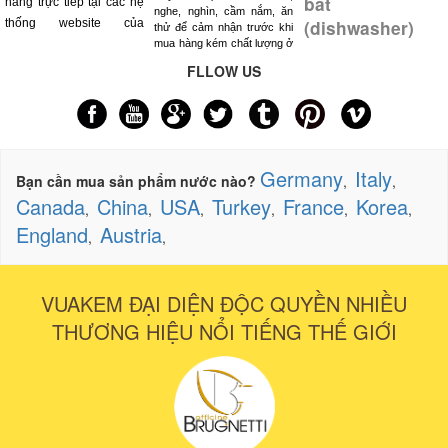
bát
hàng trực tiếp tại các hệ
nghe, nghìn, cầm nắm, ăn
thống website của
(dishwasher)
thử để cảm nhận trước khi
mua hàng kém chất lượng ở
FLLOW US
Germany
Italy
Bạn cần mua sản phẩm nước nào?
,
,
Canada
China
USA
Turkey
France
Korea
,
,
,
,
,
,
England
Austria
,
,
VUAKEM ĐẠI DIỆN ĐỘC QUYỀN NHIỀU
THƯƠNG HIỆU NỔI TIẾNG THẾ GIỚI