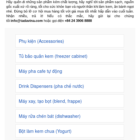
Hãy quên đi những sản phẩm kém chất lượng, hãy nghĩ tới sản phẩm sạch, nguồn
gốc xuất xứ rõ ràng, tốt cho sức khỏe bạn và người thân khi làm kem, ăn bánh ngọt
nhé. Đừng bỏ lỡ cơ hội mua hàng tốt với giá mua tốt nhất hấp dẫn vào cuối tuần.
Nhận nhiều, trả ít! Nếu có thắc mắc, hãy gửi lại cho chúng
tôi
info@tadavina.com
hoặc gọi điện
+84 24 3906 8888
Phụ kiện (Accessories)
Tủ bảo quản kem (freezer cabinet)
Máy pha cafe tự động
Drink Dispensers (pha chế nước)
Máy xay, tạo bọt (blend, frappe)
Máy rửa chén bát (dishwasher)
Bột làm kem chua (Yogurt)