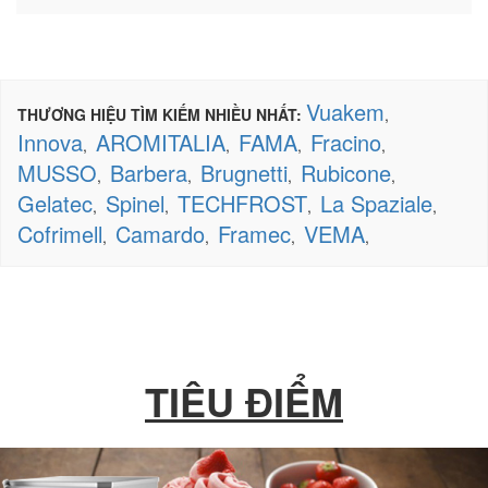
Vuakem
THƯƠNG HIỆU TÌM KIẾM NHIỀU NHẤT:
,
Innova
AROMITALIA
FAMA
Fracino
,
,
,
,
MUSSO
Barbera
Brugnetti
Rubicone
,
,
,
,
Gelatec
Spinel
TECHFROST
La Spaziale
,
,
,
,
Cofrimell
Camardo
Framec
VEMA
,
,
,
,
TIÊU ĐIỂM