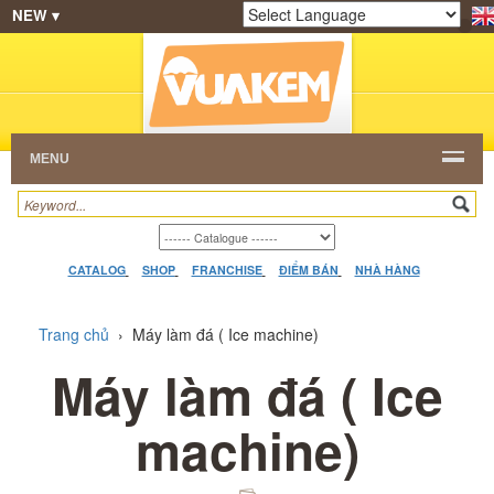
NEW ▾
SHOP
KEM NGON
HẠT CAFE
NHÀ HÀNG
Powered by
Translate
DEALERS
CATALOG
VIDEO
HỎI ĐÁP
LIÊN
HỆ
MENU
CATALOG
SHOP
FRANCHISE
ĐIỂM BÁN
NHÀ HÀNG
Trang chủ
›
Máy làm đá ( Ice machine)
Máy làm đá ( Ice
machine)