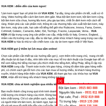
VUA KEM : điểm đến của kem ngon!
'Làm kem ngon' bạn sẽ phải tìm tới
VUA KEM.
Tại đây, từng sản phẩm chi tiết, xuất xứ rõ
ràng, Video hướng dẫn cách làm kem đơn giản. Mua bột làm kem tươi, bột làm kem cứng,
bột làm kem sữa chua, hương liệu kem, phụ gia tạo béo, chất ổn định kem một cách dễ
ràng. Khám phá các sản phẩm mới, thông tin các thương hiệu sản xuất bột làm kem, máy
làm kem, máy pha cafe, hạt cafe nổi tiếng thế giới như Rubicone, Innova, Fama, Gemm,
Cofrimell, Gelatec, Camardo, Adler, ISA, Tecfrigo, Fracino, Laspaziale, Vema...
VUA
KEM
chỉ tập trung cung ứng sản phẩm cao cấp, nhập khẩu từ Italy, Greece, England, …
nhằm vào thị trường cao cấp, đầu tư dài hạn, phân khúc khách hàng sang trọng cao cấp.
VUA KEM
tự hào là nhà tư vấn chiến lược các dự án kem ngon nhất ở Việt Nam.
VUA KEM gợi ý thêm lợi ích mua sắm online!
Chọn sản phẩm cần thiết tại các hướng dẫn gợi ý, xem thêm trên trang chủ, trang chi tiết
đều thuận lợi dù bạn ở đâu, nhìn bên trên vào mục hỗ trợ dịch thuật của Google bạn để có
thể xem bằng thứ tiếng mà bạn yêu thích nhất như tiếng Anh, tiếng Pháp, tiếng Ả rập mà
VUA KEM
cung cấp. Thanh toán trước khi giao hàng, chúng tôi đảm bảo giao hàng miễn
phí, có chính sách giá tốt hơn cho các bạn mua số lượng nhiều, là khách hàng thường
xuyên, khách hàng thân thiện của
VUA KEM
, đã tham gia học các khóa học tại
VUA
KEM
, nhận đổi trả hàng nếu khách hàng không hài lòng.
[X]
VUA KEM: chia sẻ kinh nghiệm qua nhiều kênh bán hàng thuộc hệ thống.
Bột làm kem -
0915 883 888
Bạn muốn thành công trong quá trình kinh doanh nhà hàng, hãy nghĩ tới những sản phẩm
Nguyên liệu kem -
0931 811 888
chất lượng cho khách hàng của mình. Đừng bao giờ kinh doanh những mặt hàng nhái,
Hạt cafe, Pod -
0932 819 888
kém chất lượng. Chỉ có sản phẩm sạch, nguồn gốc xuất xứ rõ ràng, tốt cho sức khỏe bạn
Tủ trưng bày -
0919 135 288
và người thân khi làm kem, ăn bánh ngọt, bạn sẽ thành công. Đừng bỏ lỡ cơ hội mua hàng
tốt với giá mua tốt nhất hấp dẫn vào cuối tuần. Nhận nhiều, trả ít! Nếu có thắc mắc, hãy
Tủ cấp đông -
0918 235 188