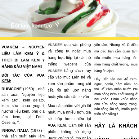
Bột làm kem tươi Ý
qua văn phòng
VUAKEM
yên tâm. Nhưng đó là điều
VUAKEM – NGUYÊN
và công ty, hoặc mua
mà các bạn cần quan tâm
LIỆU LÀM KEM Ý &
hàng trực tiếp tại các hệ
nếu muốn mua hàng tốt,
THIẾT BỊ LÀM KEM Ý
thống website của
mua hàng chất lượng, mua
HÀNG ĐẦU VIỆT NAM!
bằng cách truy
VUAKEM
hàng ổn định.
ĐỐI TÁC CỦA VUA
cấp vào mục Liên hệ và
Hãy đến tận nơi để xem,
KEM:
xem sản phẩm trong chi
nghe, nghìn, cầm nắm, ăn
RUBICONE
(1959) - nhà
thử để cảm nhận trước khi
tiết, rồi gửi đơn hàng
mua hàng kém chất lượng ở
sản xuất Nguyên liệu
hoặc yêu cầu cần tư vấn.
nơi khác. Phân khúc dành
kem tươi, kem gelato,
cho cửa hàng sang trọng,
kem sữa chua yogurt,
Mua sản phẩm với giá tốt
bán hàng lầu dài, muốn phát
hương liệu kem. phụ gia
nhất, mua nhiều hơn, giá
triển bền vững !
làm kem, tại Forlì-
sẽ thấp hơn nhiều tại
Cesena, Ý.
VUA KEM
. Cam kết sản
HÃY LÀ KHÁCH
INNOVA ITALIA
(1978) -
phẩm không sử dụng
nhà sản xuất Máy làm
được chúng tôi xin nhập