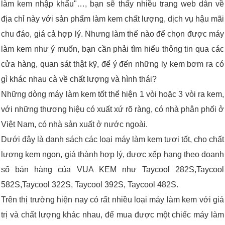
làm kem nhập khẩu"…, bạn sẽ thấy nhiều trang web dẫn về
địa chỉ này với sản phẩm làm kem chất lượng, dịch vụ hậu mãi
chu đáo, giá cả hợp lý. Nhưng làm thế nào để chọn được máy
làm kem như ý muốn, bạn cần phải tìm hiểu thông tin qua các
cửa hàng, quan sát thật kỹ, để ý đến những ly kem bơm ra có
gì khác nhau cà về chất lượng và hình thái?
Những dòng máy làm kem tốt thể hiện 1 vòi hoặc 3 vòi ra kem,
với những thương hiệu có xuất xứ rõ ràng, có nhà phân phối ở
Việt Nam, có nhà sản xuất ở nước ngoài.
Dưới đây là danh sách các loại máy làm kem tươi tốt, cho chất
lượng kem ngon, giá thành hợp lý, được xếp hạng theo doanh
số bán hàng của VUA KEM như Taycool 282S,Taycool
582S,
Taycool 322S, Taycool 392S, Taycool 482S.
Trên thị trường hiện nay có rất nhiều loại máy làm kem với giá
trị và chất lượng khác nhau, để mua được một chiếc máy làm