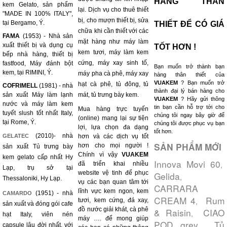
HÀNG THÂN
kem Gelato, sản phẩm
lại. Dịch vụ cho thuê thiết
"MADE IN 100% ITALY",
bị, cho mượn thiết bị, sửa
tại Bergamo, Ý.
THIẾT ĐỂ CÓ GIÁ
chữa khi cần thiết với các
FAMA
(1953) - Nhà sản
mặt hàng như máy làm
xuất thiết bị và dụng cụ
TỐT HƠN !
kem tươi, máy làm kem
bếp nhà hàng, thiết bị
cứng, máy xay sinh tố,
fastfood, Máy đánh bột
Bạn muốn trở thành bạn
kem, tại RIMINI, Ý.
máy pha cà phê, máy xay
hàng thân thiết của
VUAKEM
? Bạn muốn trở
hạt cà phê, tủ đông, tủ
COFRIMELL
(1981) - nhà
thành đại lý bán hàng cho
sản xuất Máy làm lạnh
mát, tủ trưng bày kem.
VUAKEM
? Hãy gửi thông
nước và máy làm kem
tin bạn cần hỗ trợ tới cho
Mua hàng trực tuyến
tuyết slush tốt nhất Italy,
chúng tôi ngay bây giờ để
(online) mang lại sự tiện
tại Rome, Ý.
chúng tôi được phục vụ bạn
lợi, lựa chọn đa dạng
tốt hơn.
(2010)- nhà
GELATEC
hơn và các dịch vụ tốt
SẢN PHẨM MỚI
hơn cho mọi người !
sản xuất Tủ trưng bày
Chính vì vậy
VUAKEM
kem gelato cấp nhất Hy
Innova Movi 60
,
đã triển khai nhiều
Lạp, trụ sở tại
website vệ tinh để phục
Gelida
,
Thessaloniki, Hy Lạp.
vụ các bạn quan tâm tới
CARRARA
lĩnh vực kem ngon, kem
(1951) - nhà
CAMARDO
CREAM 4
Rum
,
tươi, kem cứng, đá xay,
sản xuất và đóng gói cafe
đồ nước giải khát, cà phê
& Raisin
CIAO
,
hạt Italy, viên nén
máy …. để mong giúp
POD grey
Tủ
,
capsule lâu đời nhất, với