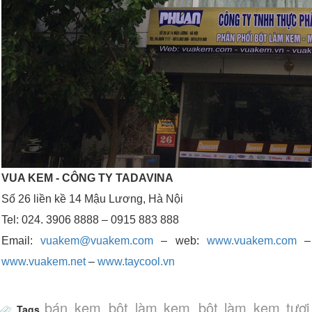
VUA KEM - CÔNG TY TADAVINA
Số 26 liền kề 14 Mậu Lương, Hà Nội
Tel: 024. 3906 8888 – 0915 883 888
Email:
vuakem@vuakem.com
– web:
www.vuakem.com
–
www.vuakem.net
–
www.taycool.vn
bán kem
bột làm kem
bột làm kem tươi
Tags
,
,
,