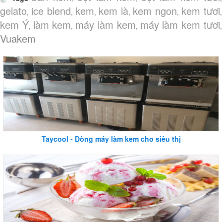
gelato
ice blend
kem
kem là
kem ngon
kem tươi
,
,
,
,
,
,
kem Ý
làm kem
máy làm kem
máy làm kem tươi
,
,
,
Vuakem
Taycool - Dòng máy làm kem cho siêu thị