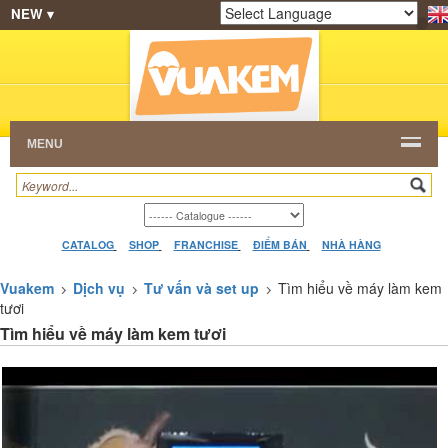
NEW ▾
SHOP
KEM NGON
HẠT CAFE
NHÀ HÀNG
Powered by
Translate
DEALERS
CATALOG
VIDEO
HỎI ĐÁP
LIÊN
HỆ
MENU
CATALOG
SHOP
FRANCHISE
ĐIỂM BÁN
NHÀ HÀNG
Vuakem
Dịch vụ
Tư vấn và set up
Tìm hiểu về máy làm kem
tươi
Tìm hiểu về máy làm kem tươi