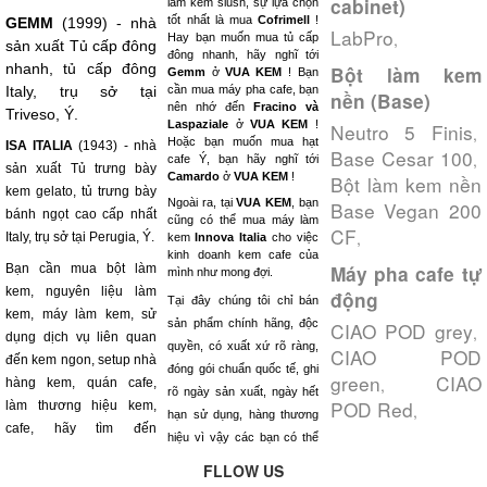
cabinet)
làm kem slush, sự lựa chọn
tốt nhất là mua
Cofrimell
!
GEMM
(1999) - nhà
LabPro
,
Hay bạn muốn mua tủ cấp
sản xuất Tủ cấp đông
đông nhanh, hãy nghĩ tới
nhanh, tủ cấp đông
Bột làm kem
Gemm
ở
VUA KEM
! Bạn
Italy, trụ sở tại
cần mua máy pha cafe, bạn
nền (Base)
nên nhớ đến
Fracino và
Triveso, Ý.
Laspaziale
ở
VUA KEM
!
Neutro 5 Finis
,
Hoặc bạn muốn mua hạt
ISA ITALIA
(1943) - nhà
Base Cesar 100
,
cafe Ý, bạn hãy nghĩ tới
sản xuất Tủ trưng bày
Camardo
ở
VUA KEM
!
Bột làm kem nền
kem gelato, tủ trưng bày
Ngoài ra, tại
VUA KEM
, bạn
Base Vegan 200
bánh ngọt cao cấp nhất
cũng có thể mua máy làm
CF
,
Italy, trụ sở tại Perugia, Ý.
kem
Innova Italia
cho việc
kinh doanh kem cafe của
Bạn cần mua bột làm
Máy pha cafe tự
mình như mong đợi.
kem, nguyên liệu làm
động
Tại đây chúng tôi chỉ bán
kem, máy làm kem, sử
sản phẩm chính hãng, độc
CIAO POD grey
,
dụng dịch vụ liên quan
quyền, có xuất xứ rõ ràng,
CIAO POD
đến kem ngon, setup nhà
đóng gói chuẩn quốc tế, ghi
green
CIAO
,
hàng kem, quán cafe,
rõ ngày sản xuất, ngày hết
POD Red
làm thương hiệu kem,
,
hạn sử dụng, hàng thương
cafe, hãy tìm đến
hiệu vì vậy các bạn có thể
FLLOW US