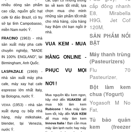
các bạn có những thông
cấp đông nhanh
nhiều dòng sản phẩm
tin về kem tốt nhất, lựa
chọn mua cho mình
cao cấp, nguồn gốc hạt
E8
Mirabella
,
những sản phẩm tốt nhất
cafe từ đảo Brazil, có trụ
H9G
Jet Cof
,
cho nhà hàng, cửa hàng
sở tại tỉnh Campobasso,
120M
,
hay thậm chí bạn ngồi ở
miền Nam nước Ý.
nhà.
SẢN PHẨM NỔI
FRACINO
(1963) - nhà
BẬT
VUA KEM - MUA
sản xuất máy pha cafe
chuyên nghiệp, "MADE
Máy thanh trùng
HÀNG ONLINE -
IN 100% ENGLAND", tại
(Pasteurizers)
Birmingham, Anh Quốc.
Flu 70
PHỤC VỤ MỌI
LASPAZIALE
(1969) -
Pasteurizer
,
nhà sản xuất máy pha
NƠI !
cafe, máy xay hạt cafe
Bột làm kem
espresso lớn nhất Italy,
chua (Yogurt)
Mua nguyên liệu kem ngon,
tại Bologna, nước Ý.
hãy nhớ đến
VUAKEM
để
Yogasoft M No
mua bột làm kem
(1953) - nhà sản
VEMA
Fat
,
Rubicone
! Mua máy làm
xuất dụng cụ bếp nhà
kem tốt, hãy đến
VUA KEM
hàng, máy milkshake,
Tủ bảo quản
để mua máy làm kem
blender, tại Venezia,
Innova Italia
! Bạn cần mua
kem (freezer
máy làm lạnh nước hay máy
nước Ý.