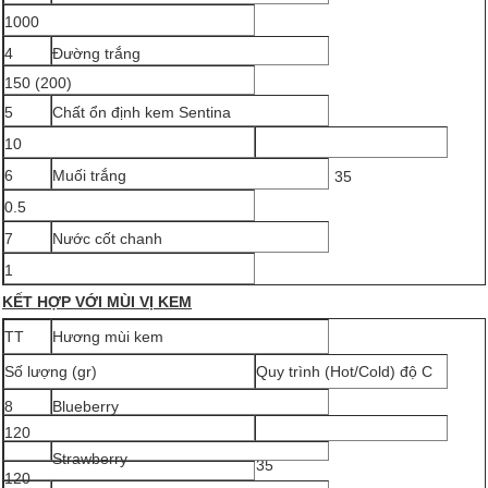
1000
4
Đường trắng
150 (200)
5
Chất ổn định kem Sentina
10
6
Muối trắng
35
0.5
7
Nước cốt chanh
1
KẾT HỢP VỚI MÙI VỊ KEM
TT
Hương mùi kem
Số lượng (gr)
Quy trình (Hot/Cold) độ C
8
Blueberry
120
Strawberry
35
120