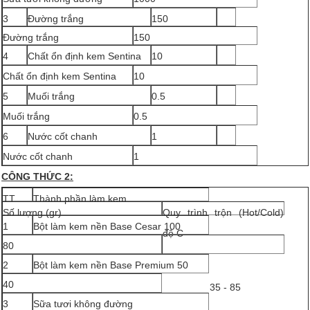
3
Đường trắng
150
Đường trắng
150
4
Chất ổn định kem Sentina
10
Chất ổn định kem Sentina
10
5
Muối trắng
0.5
Muối trắng
0.5
6
Nước cốt chanh
1
Nước cốt chanh
1
CÔNG THỨC 2:
TT
Thành phần làm kem
Số lượng (gr)
Quy trình trộn (Hot/Cold)
1
Bột làm kem nền Base Cesar 100
độ C
80
2
Bột làm kem nền Base Premium 50
40
35 - 85
3
Sữa tươi không đường