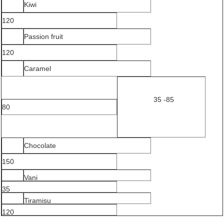
Kiwi
120
Passion fruit
120
Caramel
35 -85
80
Chocolate
150
Vani
35
Tiramisu
120