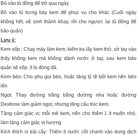
Bỏ vào tủ đông để trữ qua ngày
Bỏ vào tủ trưng bày kem để phục vụ cho khác (Cuối ngày
không hết, vệ sinh thành khay, rồi cho ngược lại tủ đông để
bảo quản)
Lưu ý:
Kem xốp : Chạy máy làm kem, kiểm tra lấy kem thử, sờ tay vào
thấy không kem mà không dánh nước ở tay, sau kem bảo
quản sẽ xốp, ít bị đóng đá.
Kem béo: Cho phụ gia béo, hoặc tăng tỷ lệ bột kem nền béo
lên
Ngọt: Thay đường trắng bằng đường nha hoặc đường
Dextrose làm giảm ngọt, nhưng tăng cấu trúc kem.
Tăng cảm giác vị: mỗi mẻ kem, nên cho thêm 1 ít muốn nhỏ,
làm tăng cảm giác vị hương
Kích thích vị trái cây: Thêm ít nước cốt chanh vào dung dịch