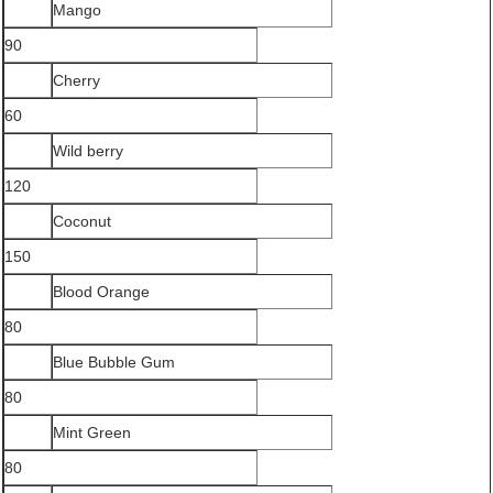
Mango
90
Cherry
60
Wild berry
120
Coconut
150
Blood Orange
80
Blue Bubble Gum
80
Mint Green
80