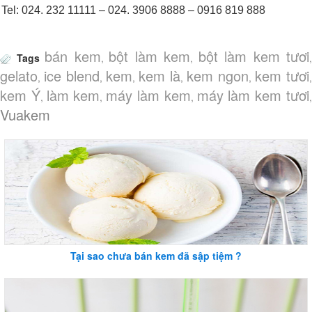
Tel: 024. 232 11111 – 024. 3906 8888 – 0916 819 888
bán kem
bột làm kem
bột làm kem tươi
Tags
,
,
,
gelato
ice blend
kem
kem là
kem ngon
kem tươi
,
,
,
,
,
,
kem Ý
làm kem
máy làm kem
máy làm kem tươi
,
,
,
Vuakem
Tại sao chưa bán kem đã sập tiệm ?