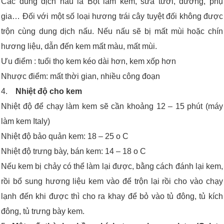
Các dung dịch nấu là Bột làm kem, sữa tươi, đường, phụ
gia… Đối với một số loại hương trái cây tuyệt đối không được
trộn cùng dung dịch nấu. Nếu nấu sẽ bị mất mùi hoặc chín
hương liệu, dẫn đến kem mất màu, mất mùi.
Ưu điểm : tuổi thọ kem kéo dài hơn, kem xốp hơn
Nhược điểm: mất thời gian, nhiều công đoạn
4.
Nhiệt độ cho kem
Nhiệt độ để chạy làm kem sẽ cần khoảng 12 – 15 phút (máy
làm kem Italy)
Nhiệt độ bảo quản kem: 18 – 25 o C
Nhiệt độ trưng bày, bán kem: 14 – 18 o C
Nếu kem bị chảy có thể làm lại được, bằng cách đánh lại kem,
rồi bổ sung hương liệu kem vào để trộn lại rồi cho vào chạy
lạnh đến khi được thì cho ra khay để bỏ vào tủ đông, tủ kích
đông, tủ trưng bày kem.