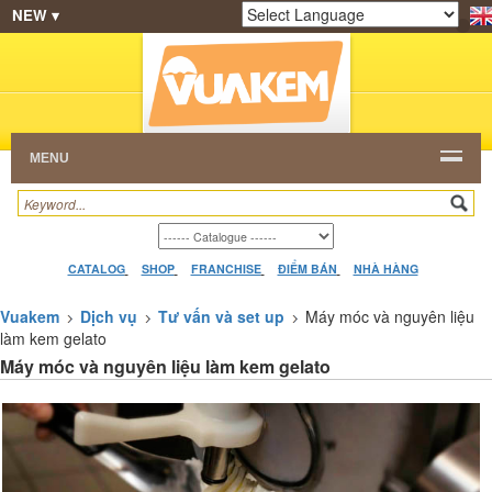
NEW ▾
SHOP
KEM NGON
HẠT CAFE
NHÀ HÀNG
Powered by
Translate
DEALERS
CATALOG
VIDEO
HỎI ĐÁP
LIÊN
HỆ
MENU
CATALOG
SHOP
FRANCHISE
ĐIỂM BÁN
NHÀ HÀNG
Vuakem
Dịch vụ
Tư vấn và set up
Máy móc và nguyên liệu
làm kem gelato
Máy móc và nguyên liệu làm kem gelato