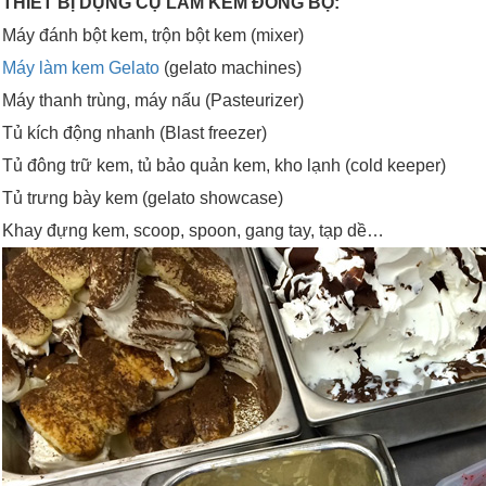
THIẾT BỊ DỤNG CỤ LÀM KEM ĐỒNG BỘ:
Máy đánh bột kem, trộn bột kem (mixer)
Máy làm kem Gelato
(gelato machines)
Máy thanh trùng, máy nấu (Pasteurizer)
Tủ kích động nhanh (Blast freezer)
Tủ đông trữ kem, tủ bảo quản kem, kho lạnh (cold keeper)
Tủ trưng bày kem (gelato showcase)
Khay đựng kem, scoop, spoon, gang tay, tạp dề…