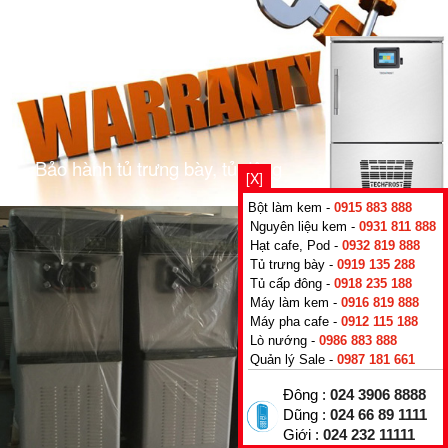
Bảo hành tủ trưng bày, tủ đông
[X]
Bột làm kem -
0915 883 888
Nguyên liệu kem -
0931 811 888
Hạt cafe, Pod -
0932 819 888
Tủ trưng bày -
0919 135 288
Tủ cấp đông -
0918 235 188
Máy làm kem -
0916 819 888
Máy pha cafe -
0912 115 188
Lò nướng -
0986 883 888
Quản lý Sale -
0987 181 661
Đông :
024 3906 8888
Dũng :
024 66 89 1111
Giới :
024 232 11111