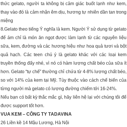
thức gelato, người ta không bị cảm giác buốt lạnh như kem,
thay vào đó là cảm nhận êm dịu, hương tự nhiên dần tan trong
miệng
8.Gelato theo tiếng Ý nghĩa là kem. Người Ý sử dụng từ gelato
để ám chỉ là món ăn ngọt được làm lạnh từ các nguyên liệu
sữa, kem, đường và các hương hiệu như hoa quả tươi và bột
quả hạch. Các teen chú ý là gelato khác với các loại kem
truyền thống đấy nhé, vì nó có hàm lượng chất béo của sữa ít
hơn. Gelato “tự chế” thường chỉ chứa từ 4-8% lượng chất béo,
so với 14% của kem tại Mỹ. Tùy thuộc vào cách chế biến của
từng người mà gelato có lượng đường chiếm tới 16-24%.
Nếu bạn có bất kỳ thắc mắc gì, hãy liên hệ lại với chúng tôi để
được support tốt hơn.
VUA KEM – CÔNG TY TADAVINA
26 Liền kề 14 Mậu Lương, Hà Nội