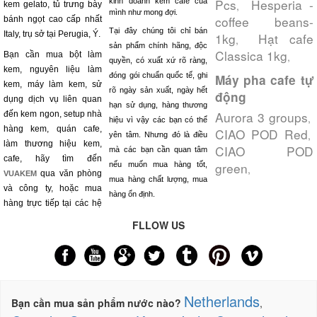
Pcs
Hesperia -
kinh doanh kem cafe của
,
kem gelato, tủ trưng bày
mình như mong đợi.
coffee beans-
bánh ngọt cao cấp nhất
Tại đây chúng tôi chỉ bán
Italy, trụ sở tại Perugia, Ý.
1kg
Hạt cafe
,
sản phẩm chính hãng, độc
Classica 1kg
Bạn cần mua bột làm
,
quyền, có xuất xứ rõ ràng,
kem, nguyên liệu làm
đóng gói chuẩn quốc tế, ghi
Máy pha cafe tự
kem, máy làm kem, sử
rõ ngày sản xuất, ngày hết
động
dụng dịch vụ liên quan
hạn sử dụng, hàng thương
Aurora 3 groups
đến kem ngon, setup nhà
,
hiệu vì vậy các bạn có thể
hàng kem, quán cafe,
CIAO POD Red
,
yên tâm. Nhưng đó là điều
làm thương hiệu kem,
CIAO POD
mà các bạn cần quan tâm
cafe, hãy tìm đến
green
nếu muốn mua hàng tốt,
,
qua văn phòng
VUAKEM
mua hàng chất lượng, mua
và công ty, hoặc mua
hàng ổn định.
hàng trực tiếp tại các hệ
FLLOW US
Netherlands
Bạn cần mua sản phẩm nước nào?
,