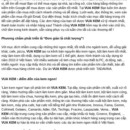
vị, dễ tìm dễ mua! Bạn có thể mua ngay tại nhà, tại công sở, cửa hàng bằng những tìm
kiếm trên Google để mua được các sản phẩm tốt nhất. Tại
VUA KEM
! Bạn luôn tìm được
sản phẩm cần mua một cách nhanh chóng và dễ dàng. Lướt web, đọc thông tin, xem sản
phẩm cần mua rồi gửi Email, Gọi điện thoại, hoặc kích chuột vào mục đăt hàng trong chi
tiết sản phẩm để đặt hàng. Các đơn hàng của bạn sẽ được
VUA KEM
xử lý nhanh nhất,
thanh toán trước và nhận hàng sau! Thành công
VUA KEM
hôm nay là nhờ vào chữ tín,
chữ tâm trong kinh doanh, sẵn sàng phục vụ cả tuần cho tất cả các thượng đế !
Phương châm phát triển là “Đơn giản là chất lượng”!
Với mục đích nhằm cung cấp những thứ ngon nhất, tốt nhất cho ngành kem, đồ uống giải
khát, cafe, pizza,
VUA KEM
tạo ra kênh bán nguyên liệu kem ngon, bột làm kem tốt nhất,
máy làm kem tốt nhất, dụng cụ làm kem số 1 thế giới, được hình thành và xây dựng từ
năm 2010 ở Việt Nam. Với nhiều website vệ tinh chạy trên mọi thiết bị PC, di dộng, tab…
khiến người truy cập thấy thích thú và dễ dàng tìm kiếm sản phẩm khi cần thiết, bản đồ
chỉ dẫn mua hàng chính xác. Dự án
VUA KEM
được phát triển bởi
TADAVINA
.
VUA KEM : điểm đến của kem ngon!
'Làm kem ngon' bạn sẽ phải tìm tới
VUA KEM.
Tại đây, từng sản phẩm chi tiết, xuất xứ rõ
ràng, Video hướng dẫn cách làm kem đơn giản. Mua bột làm kem tươi, bột làm kem cứng,
bột làm kem sữa chua, hương liệu kem, phụ gia tạo béo, chất ổn định kem một cách dễ
ràng. Khám phá các sản phẩm mới, thông tin các thương hiệu sản xuất bột làm kem, máy
làm kem, máy pha cafe, hạt cafe nổi tiếng thế giới như Rubicone, Innova, Fama, Gemm,
Cofrimell, Gelatec, Camardo, Adler, ISA, Tecfrigo, Fracino, Laspaziale, Vema...
VUA
KEM
chỉ tập trung cung ứng sản phẩm cao cấp, nhập khẩu từ Italy, Greece, England, …
nhằm vào thị trường cao cấp, đầu tư dài hạn, phân khúc khách hàng sang trọng cao cấp.
VUA KEM
tự hào là nhà tư vấn chiến lược các dự án kem ngon nhất ở Việt Nam.