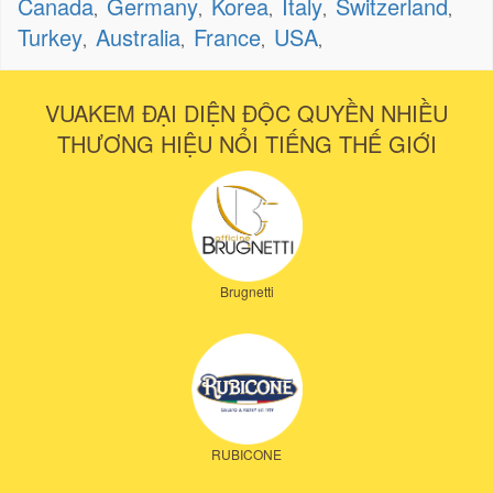
Canada
Germany
Korea
Italy
Switzerland
,
,
,
,
,
Turkey
Australia
France
USA
,
,
,
,
VUAKEM ĐẠI DIỆN ĐỘC QUYỀN NHIỀU
THƯƠNG HIỆU NỔI TIẾNG THẾ GIỚI
Brugnetti
RUBICONE