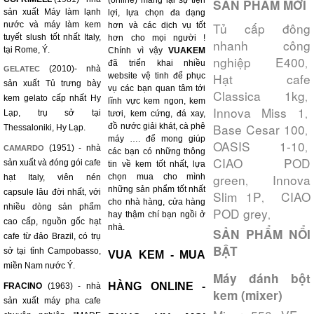
(online) mang lại sự tiện
SẢN PHẨM MỚI
sản xuất Máy làm lạnh
lợi, lựa chọn đa dạng
nước và máy làm kem
Tủ cấp đông
hơn và các dịch vụ tốt
tuyết slush tốt nhất Italy,
hơn cho mọi người !
nhanh công
tại Rome, Ý.
Chính vì vậy
VUAKEM
nghiệp E400
,
đã triển khai nhiều
(2010)- nhà
GELATEC
Hạt cafe
website vệ tinh để phục
sản xuất Tủ trưng bày
vụ các bạn quan tâm tới
Classica 1kg
,
kem gelato cấp nhất Hy
lĩnh vực kem ngon, kem
Innova Miss 1
,
Lạp, trụ sở tại
tươi, kem cứng, đá xay,
Base Cesar 100
đồ nước giải khát, cà phê
Thessaloniki, Hy Lạp.
,
máy …. để mong giúp
OASIS 1-10
,
(1951) - nhà
CAMARDO
các bạn có những thông
CIAO POD
sản xuất và đóng gói cafe
tin về kem tốt nhất, lựa
green
Innova
chọn mua cho mình
hạt Italy, viên nén
,
những sản phẩm tốt nhất
capsule lâu đời nhất, với
Slim 1P
CIAO
,
cho nhà hàng, cửa hàng
nhiều dòng sản phẩm
POD grey
,
hay thậm chí bạn ngồi ở
cao cấp, nguồn gốc hạt
nhà.
SẢN PHẨM NỔI
cafe từ đảo Brazil, có trụ
BẬT
sở tại tỉnh Campobasso,
VUA KEM - MUA
miền Nam nước Ý.
Máy đánh bột
HÀNG ONLINE -
FRACINO
(1963) - nhà
kem (mixer)
sản xuất máy pha cafe