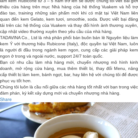
làm kem Rubicone từ 3 – 5 năm trở lên sẽ được chúng tôi viết bài giới
thiệu cửa hàng trên mục Nhà hàng của hệ thống Vuakem và hỗ trợ
đào tạo, training những sản phẩm mới khi có mặt tại Việt Nam liên
quan đến kem Gelato, kem tươi, smoothie, soda. Được viết bại đăng
tải trên các hệ thống của Vuakem và thay đổi hình ảnh thương xuyên,
cập nhật video thường xuyên theo yêu cầu của nhà hàng.
TADAVINA Co., Ltd là nhà phân phối bán buôn bán lẻ Nguyên liệu làm
kem Ý với thương hiệu Rubicone (Italy), độc quyền tại Việt Nam, luôn
là người đi đầu trong ngành kem ngon, cung cấp các giải pháp kem
ngon ở trong và ngoài nước, support 24/7 toàn quốc.
Bạn có nhu cầu làm nhà hàng mới, chuyển nhượng mô hình kinh
doanh, mở rộng cửa hàng, mua thêm thiết bị, thay đổi Menu, nâng
cấp thiết bị làm kem, bánh ngọt, bar, hay liên hệ với chúng tôi để được
phục vụ tốt hơn.
Chúng tôi luôn là cầu nối giữa các nhà hàng tốt nhất với bạn trong việc
đàm phán, ký kết xây dựng mới và chuyển nhượng nhà hàng.
Share