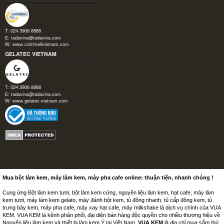
T: 024 3906 8888
E:
tadavina@tadavina.com
W:
www.cofrimellvietnam.com
GELATEC VIETNAM
T: 024 3906 8888
E:
tadavina@tadavina.com
W:
www.gelatec-vietnam.com
Mua bột làm kem, máy làm kem, máy pha cafe online: thuận tiện, nhanh chóng !
Cung ứng Bột làm kem tươi, bột làm kem cứng, nguyên liệu làm kem, hạt cafe, máy làm
kem tươi, máy làm kem gelato, máy đánh bột kem, tủ đông nhanh, tủ cấp đông kem, tủ
trưng bày kem, máy pha cafe, máy xay hạt cafe, máy milkshake là dịch vụ chính của VUA
KEM. VUA KEM là kênh phân phối, đại diện bán hàng độc quyền cho nhiều thương hiệu về
Nguyên liệu làm kem và thiết bị làm kem Ý tại Việt Nam.
VUA KEM
là địa chỉ mua sắm thú