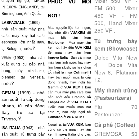
Mixer 550 VF -
chuyên nghiệp, "MADE
PHỤC VỤ MỌI
FM 500
Mixer
IN 100% ENGLAND", tại
,
Birmingham, Anh Quốc.
450 VF - FM
NƠI !
500
Hand Mixer
,
LASPAZIALE
(1969) -
Mua nguyên liệu kem ngon,
250 VF
nhà sản xuất máy pha
,
hãy nhớ đến
VUAKEM
để
cafe, máy xay hạt cafe
mua bột làm kem
Tủ trưng bày
espresso lớn nhất Italy,
Rubicone
! Mua máy làm
kem (Showcase)
kem tốt, hãy đến
VUA KEM
tại Bologna, nước Ý.
để mua máy làm kem
Dolce Vita New
(1953) - nhà sản
Innova Italia
! Bạn cần mua
VEMA
máy làm lạnh nước hay máy
4
Dolce Vita
xuất dụng cụ bếp nhà
,
làm kem slush, sự lựa chọn
New 6
Platinum
hàng, máy milkshake,
,
tốt nhất là mua
Cofrimell
!
blender, tại Venezia,
Hay bạn muốn mua tủ cấp
12
,
đông nhanh, hãy nghĩ tới
nước Ý.
Gemm
ở
VUA KEM
! Bạn
Máy thanh trùng
GEMM
(1999) - nhà
cần mua máy pha cafe, bạn
(Pasteurizers)
nên nhớ đến
Fracino và
sản xuất Tủ cấp đông
Laspaziale
ở
VUA KEM
!
Flu 70
nhanh, tủ cấp đông
Hoặc bạn muốn mua hạt
Italy, trụ sở tại
cafe Ý, bạn hãy nghĩ tới
Pasteurizer
,
Camardo
ở
VUA KEM
!
Triveso, Ý.
Cà phê (Coffee)
Ngoài ra, tại
VUA KEM
, bạn
ISA ITALIA
(1943) - nhà
cũng có thể mua máy làm
CREMOSA 50
sản xuất Tủ trưng bày
kem
Innova Italia
cho việc