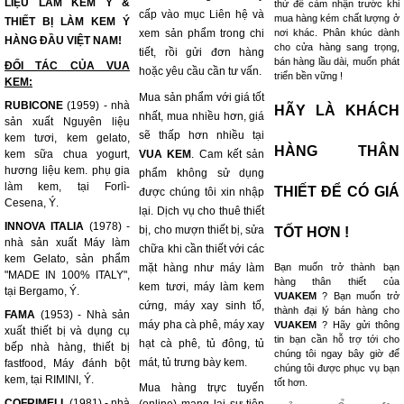
LIỆU LÀM KEM Ý &
thử để cảm nhận trước khi
cấp vào mục Liên hệ và
mua hàng kém chất lượng ở
THIẾT BỊ LÀM KEM Ý
xem sản phẩm trong chi
nơi khác. Phân khúc dành
HÀNG ĐẦU VIỆT NAM!
cho cửa hàng sang trọng,
tiết, rồi gửi đơn hàng
bán hàng lầu dài, muốn phát
ĐỐI TÁC CỦA VUA
hoặc yêu cầu cần tư vấn.
triển bền vững !
KEM:
Mua sản phẩm với giá tốt
RUBICONE
(1959) - nhà
HÃY LÀ KHÁCH
nhất, mua nhiều hơn, giá
sản xuất Nguyên liệu
sẽ thấp hơn nhiều tại
kem tươi, kem gelato,
HÀNG THÂN
kem sữa chua yogurt,
VUA KEM
. Cam kết sản
hương liệu kem. phụ gia
phẩm không sử dụng
làm kem, tại Forlì-
THIẾT ĐỂ CÓ GIÁ
được chúng tôi xin nhập
Cesena, Ý.
lại. Dịch vụ cho thuê thiết
INNOVA ITALIA
(1978) -
bị, cho mượn thiết bị, sửa
TỐT HƠN !
nhà sản xuất Máy làm
chữa khi cần thiết với các
kem Gelato, sản phẩm
mặt hàng như máy làm
Bạn muốn trở thành bạn
"MADE IN 100% ITALY",
hàng thân thiết của
kem tươi, máy làm kem
tại Bergamo, Ý.
VUAKEM
? Bạn muốn trở
cứng, máy xay sinh tố,
thành đại lý bán hàng cho
FAMA
(1953) - Nhà sản
máy pha cà phê, máy xay
VUAKEM
? Hãy gửi thông
xuất thiết bị và dụng cụ
tin bạn cần hỗ trợ tới cho
hạt cà phê, tủ đông, tủ
bếp nhà hàng, thiết bị
chúng tôi ngay bây giờ để
mát, tủ trưng bày kem.
fastfood, Máy đánh bột
chúng tôi được phục vụ bạn
kem, tại RIMINI, Ý.
tốt hơn.
Mua hàng trực tuyến
COFRIMELL
(1981) - nhà