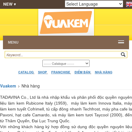
NEW ▾
SHOP
KEM NGON
HẠT CAFE
NHÀ HÀNG
Powered by
Translate
DEALERS
CATALOG
VIDEO
HỎI ĐÁP
LIÊN
HỆ
MENU
CATALOG
SHOP
FRANCHISE
ĐIỂM BÁN
NHÀ HÀNG
Vuakem
Nhà hàng
TADAVINA Co., Ltd là nhà nhập khẩu và phân phối độc quyền nguyên
liệu làm kem Rubicone Italy (1959), máy làm kem Innova Italia, máy
làm kem tuyết Cofrimell, tủ cấp đông nhanh Techfrost, máy pha cafe la
Pavoni, hạt cafe Camardo, và máy làm kem tươi Taycool (2000), đến
từ Thâm Quyến, Đại Lục Trung Quốc.
Với những khách hàng ký hợp đồng sử dụng độc quyền nguyên liệu