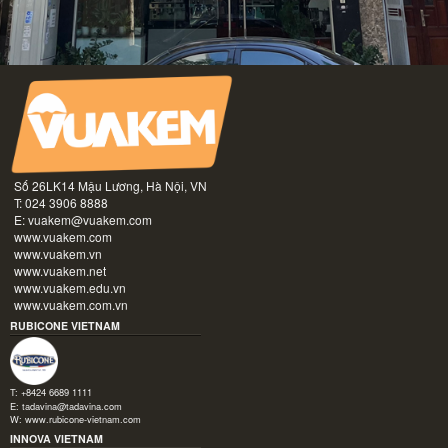
Số 26LK14 Mậu Lương, Hà Nội, VN
T: 024 3906 8888
E:
vuakem@vuakem.com
www.vuakem.com
www.vuakem.vn
www.vuakem.net
www.vuakem.edu.vn
www.vuakem.com.vn
RUBICONE VIETNAM
T: +8424 6689 1111
E:
tadavina@tadavina.com
W:
www.rubicone-vietnam.com
INNOVA VIETNAM