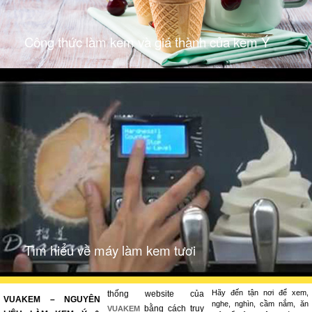
Công thức làm kem và giá thành của kem Ý
Tìm hiểu về máy làm kem tươi
Hãy đến tận nơi để xem,
thống website của
VUAKEM – NGUYÊN
nghe, nghìn, cầm nắm, ăn
bằng cách truy
VUAKEM