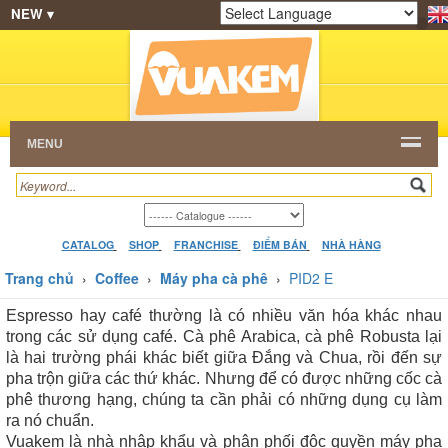
NEW ▾
SHOP
KEM NGON
HẠT CAFE
NHÀ HÀNG
Powered by
Translate
DEALERS
CATALOG
VIDEO
HỎI ĐÁP
LIÊN
HỆ
MENU
CATALOG
SHOP
FRANCHISE
ĐIỂM BÁN
NHÀ HÀNG
Trang chủ
›
Coffee
›
Máy pha cà phê
›
PID2 E
Espresso hay café thường là có nhiều văn hóa khác nhau
trong các sử dụng café. Cà phê Arabica, cà phê Robusta lại
là hai trường phái khác biết giữa Đắng và Chua, rồi đến sự
pha trộn giữa các thứ khác. Nhưng để có được những cốc cà
phê thương hạng, chúng ta cần phải có những dụng cụ làm
ra nó chuẩn.
Vuakem là nhà nhập khẩu và phân phối độc quyền máy pha