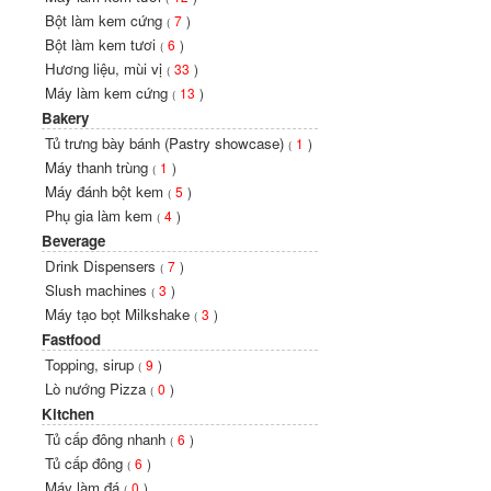
Bột làm kem cứng
7
)
(
Bột làm kem tươi
6
)
(
Hương liệu, mùi vị
33
)
(
Máy làm kem cứng
13
)
(
Bakery
Tủ trưng bày bánh (Pastry showcase)
1
)
(
Máy thanh trùng
1
)
(
Máy đánh bột kem
5
)
(
Phụ gia làm kem
4
)
(
Beverage
Drink Dispensers
7
)
(
Slush machines
3
)
(
Máy tạo bọt Milkshake
3
)
(
Fastfood
Topping, sirup
9
)
(
Lò nướng Pizza
0
)
(
Kitchen
Tủ cấp đông nhanh
6
)
(
Tủ cấp đông
6
)
(
Máy làm đá
0
)
(