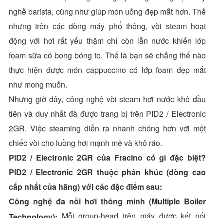
nghề barista, cũng như giúp món uống đẹp mắt hơn. Thế
nhưng trên các dòng máy phổ thông, vòi steam hoạt
động với hơi rất yếu thậm chí còn lẫn nước khiến lớp
foam sữa có bong bóng to. Thế là bạn sẽ chẳng thế nào
thực hiện được món cappuccino có lớp foam đẹp mắt
như mong muốn.
Nhưng giờ đây, công nghệ vòi steam hơi nước khô đầu
tiên và duy nhất đã được trang bị trên PID2 / Electronic
2GR. Việc steaming diễn ra nhanh chóng hơn với một
chiếc vòi cho luồng hơi mạnh mẽ và khô ráo.
PID2 / Electronic 2GR của Fracino có gì đặc biệt?
PID2 / Electronic 2GR thuộc phân khúc (dòng cao
cấp nhất của hãng) với các đặc điểm sau:
Công nghệ đa nồi hơi thông minh (Multiple Boiler
Mỗi group-head trên máy được kết nối
Technology):