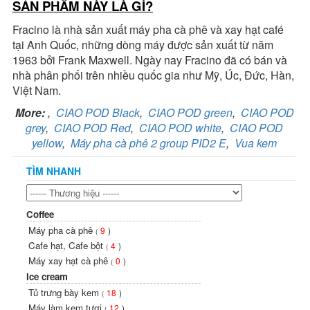
SẢN PHẨM NÀY LÀ GÌ?
Fracino là nhà sản xuất máy pha cà phê và xay hạt café
tại Anh Quốc, những dòng máy được sản xuất từ năm
1963 bởi Frank Maxwell. Ngày nay Fracino đã có bán và
nhà phân phối trên nhiều quốc gia như Mỹ, Úc, Đức, Hàn,
Việt Nam.
More:
,
CIAO POD Black
,
CIAO POD green
,
CIAO POD
grey
,
CIAO POD Red
,
CIAO POD white
,
CIAO POD
yellow
,
Máy pha cà phê 2 group PID2 E
,
Vua kem
TÌM NHANH
Coffee
Máy pha cà phê
9
)
(
Cafe hạt, Cafe bột
4
)
(
Máy xay hạt cà phê
0
)
(
Ice cream
Tủ trưng bày kem
18
)
(
Máy làm kem tươi
12
)
(