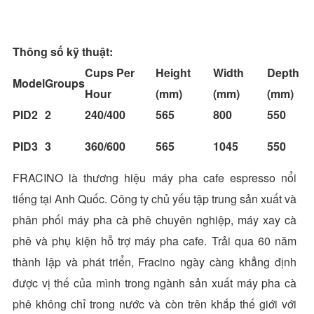
Thông số kỹ thuật:
Cups Per
Height
Width
Depth
Model
Groups
Hour
(mm)
(mm)
(mm)
PID2
2
240/400
565
800
550
PID3
3
360/600
565
1045
550
FRACINO là thương hiệu máy pha cafe espresso nổi
tiếng tại Anh Quốc. Công ty chủ yếu tập trung sản xuất và
phân phối máy pha cà phê chuyên nghiệp, máy xay cà
phê và phụ kiện hỗ trợ máy pha cafe. Trải qua 60 năm
thành lập và phát triển, Fracino ngày càng khẳng định
được vị thế của mình trong ngành sản xuất máy pha cà
phê không chỉ trong nước và còn trên khắp thế giới với