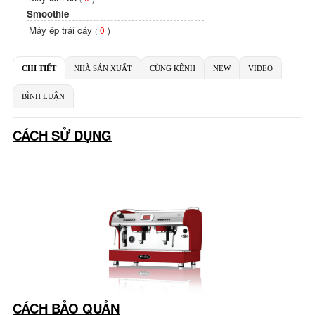
Smoothie
Máy ép trái cây
0
)
(
CHI TIẾT
NHÀ SẢN XUẤT
CÙNG KÊNH
NEW
VIDEO
BÌNH LUẬN
CÁCH SỬ DỤNG
CÁCH BẢO QUẢN