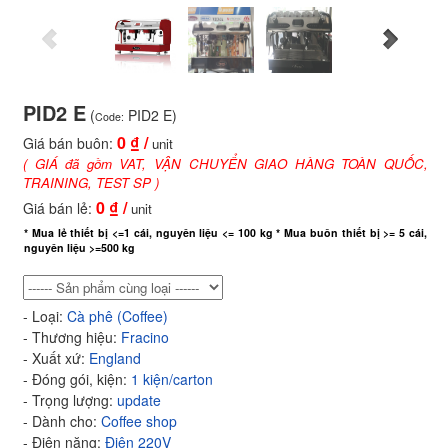
PID2 E
(
PID2 E)
Code:
0
₫ /
Giá bán buôn:
unit
( GIÁ đã gồm VAT, VẬN CHUYỂN GIAO HÀNG TOÀN QUỐC,
TRAINING, TEST SP )
0
₫ /
Giá bán lẻ:
unit
* Mua lẻ thiết bị <=1 cái, nguyên liệu <= 100 kg * Mua buôn thiết bị >= 5 cái,
nguyên liệu >=500 kg
- Loại:
Cà phê (Coffee)
- Thương hiệu:
Fracino
- Xuất xứ:
England
- Đóng gói, kiện:
1 kiện/carton
- Trọng lượng:
update
- Dành cho:
Coffee shop
- Điện năng:
Điện 220V