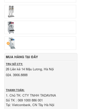
Chủ TK:
CÔNG TY TNHH TADAVINA
Số TK:
069 1000 886 001
Ngân hàng TMCP Việt Nam Thịnh Vượng
Chi nhánh:
VBbank Hà Nội
Chủ TK:
Nguyễn Văn Tuấn
Số TK:
222 899 001
Ngân hàng Ngoại thương Việt Nam
Chi nhánh:
Vietcombank Hà Nội
Chủ TK:
Nguyễn Văn Tuấn
Số TK:
1986 883 888
MUA HÀNG TẠI ĐÂY
TRỤ SỞ CTY:
26 Liền kề 14 Mậu Lương, Hà Nội
024. 3906.8888
THANH TOÁN:
1. Chủ TK: CTY TNHH TADAVINA
Số TK : 069 1000 886 001
Tại: Vietcombank, CN Tây Hà Nội