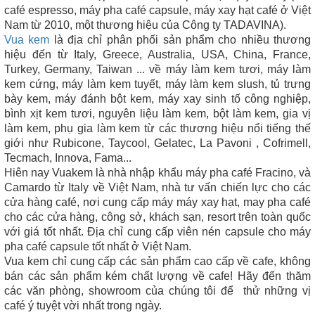
café espresso, máy pha café capsule, máy xay hạt café ở Việt
Nam từ 2010, một thương hiệu của Công ty TADAVINA).
Vua kem
là địa chỉ phân phối sản phẩm cho nhiều thương
hiệu đến từ Italy, Greece, Australia, USA, China, France,
Turkey, Germany, Taiwan ... về máy làm kem tươi, máy làm
kem cứng, máy làm kem tuyết, máy làm kem slush, tủ trưng
bày kem, máy đánh bột kem, máy xay sinh tố công nghiệp,
bình xịt kem tươi, nguyên liệu làm kem, bột làm kem, gia vị
làm kem, phụ gia làm kem từ các thương hiệu nổi tiếng thế
giới như Rubicone, Taycool, Gelatec, La Pavoni , Cofrimell,
Tecmach, Innova, Fama...
Hiên nay Vuakem là nhà nhập khẩu máy pha café Fracino, và
Camardo từ Italy về Việt Nam, nhà tư vấn chiến lực cho các
cửa hàng café, nơi cung cấp máy máy xay hạt, may pha café
cho các cửa hàng, công sở, khách sạn, resort trên toàn quốc
với giá tốt nhất. Địa chỉ cung cấp viên nén capsule cho máy
pha café capsule tốt nhất ở Việt Nam.
Vua kem chỉ cung cấp các sản phẩm cao cấp về cafe, không
bán các sản phẩm kém chất lượng về cafe! Hãy đến thăm
các văn phòng, showroom của chúng tôi để thử những vị
café ý tuyệt vời nhất trong ngày.