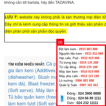
không cần tới barista, hãy đến TADAVINA.
LƯU Ý:
website này không phải là sàn thương mại điện tử
Đây chỉ là kênh cung cấp thông tin và giới thiệu sản phẩm
diện phân phối sản phẩm độc quyền.
[X]
Bột làm kem -
0915 883 888
Nguyên liệu kem -
0931 811 888
Hạt cafe, Pod -
0932 819 888
Cà phê (Coffee)
Phụ
Tủ trưng bày -
0919 135 288
TÌM KIẾM NHIỀU NHẤT:
,
Tủ cấp đông -
0918 235 188
gia làm kem (Additives)
Máy rửa chén bát
,
Máy làm kem -
0916 819 888
(dishwasher)
Slush machines (máy làm
Máy pha cafe -
0912 115 188
,
Lò nướng -
0986 883 888
kem đá)
Blast freezer
Bột làm kem tươi
,
,
Quản lý Sale -
0987 181 661
(Soft serve)
Máy làm đá ( Ice machine)
,
,
Đông :
024 3906 8888
Tủ bảo quản kem (freezer cabinet)
Máy
,
Dũng :
024 66 89 1111
làm kem tươi (Soft serve)
Máy đánh bột
Giới :
024 232 11111
,