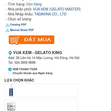
- Tình trạng:
Còn hàng
- Nhà phân phối:
VUA KEM (GELATO MASTER)
- Nhà Nhập khẩu:
TADAVINA CO., LTD
- Chọn số lượng:
Catalog PDF
Menual Sheet PDF
VUA KEM - GELATO KING
Add: 26 Liền kề 14 Mậu Lương, Hà Đông, Hà Nội
Tel: 024.3906 8888
XEM THANH TOÁN
Chuyển khoản qua Ngân hàng
LỰA CHỌN KHÁC
Ngân hàng Ngoại thương Việt Nam
Chi nhánh:
Vietcombank Tây Hà Nội
Chủ TK:
CÔNG TY TNHH MENMOT
Số TK:
069 1000 811 888
Ngân hàng Ngoại thương Việt Nam
Chi nhánh:
Vietcombank Tây Hà Nội