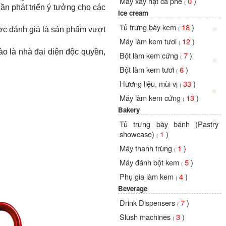
Máy xay hạt cà phê
0
)
(
ần phát triển ý tưởng cho các
Ice cream
Tủ trưng bày kem
18
)
(
ợc đánh giá là sản phẩm vượt
Máy làm kem tươi
12
)
(
o là nhà đại diện độc quyền,
Bột làm kem cứng
7
)
(
Bột làm kem tươi
6
)
(
Hương liệu, mùi vị
33
)
(
Máy làm kem cứng
13
)
(
Bakery
Tủ trưng bày bánh (Pastry
showcase)
1
)
(
Máy thanh trùng
1
)
(
Máy đánh bột kem
5
)
(
Phụ gia làm kem
4
)
(
Beverage
Drink Dispensers
7
)
(
Slush machines
3
)
(