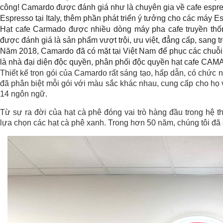
công! Camardo được đánh giá như là chuyên gia về cafe espre
Espresso tại Italy, thêm phần phát triển ý tưởng cho các máy Es
Hạt cafe Carmado được nhiều dòng máy pha cafe truyền thố
được đánh giá là sản phẩm vượt trội, ưu việt, đẳng cấp, sang 
Năm 2018, Camardo đã có mặt tại Việt Nam để phục các chuỗ
là nhà đại diện độc quyền, phân phối độc quyền hạt cafe CAM
Thiết kế trọn gói của Camardo rất sáng tạo, hấp dẫn, có chức
đã phân biệt mỗi gói với màu sắc khác nhau, cung cấp cho họ 
14 ngôn ngữ.
Từ sự ra đời của hạt cà phê đóng vai trò hàng đầu trong hệ 
lựa chọn các hạt cà phê xanh. Trong hơn 50 năm, chúng tôi đã 