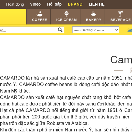
Hoạt động
Video
Hỏi đáp
BRAND
LIÊN HỆ
SHOP
KEM NGON
HẠT CAFE
NHÀ HÀNG
DEALE
COFFEE
ICE CREAM
BAKERY
BEVERAGE
CA
Cam
CAMARDO là nhà sản xuất hạt café cao cấp từ năm 1951, nh
nước Ý. CAMARDO coffee beans là dòng café độc đáo nhất thế
Nam Mỹ khác.
CAMARDO sản xuất café hạt nguyên chất rang khô, bột cafe 
dòng hạt cafe được phát triền từ đời này sang đời khác, đến n
Hạt cà phê CAMARDO nổi tiếng thế giới từ năm 1951 ở C
phân phối trên 200 quốc gia trên thế giới, với dây truyền hiện
pha trộn đặc sắc giữa Robusta và Arabica.
Khi đến các thành phố ở miền Nam nước Ý, bạn sẽ nhìn thấy r