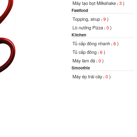
Máy tạo bọt Milkshake
3
)
(
Fastfood
Topping, sirup
9
)
(
Lò nướng Pizza
0
)
(
Kitchen
Tủ cấp đông nhanh
6
)
(
Tủ cấp đông
6
)
(
Máy làm đá
0
)
(
Smoothie
Máy ép trái cây
0
)
(