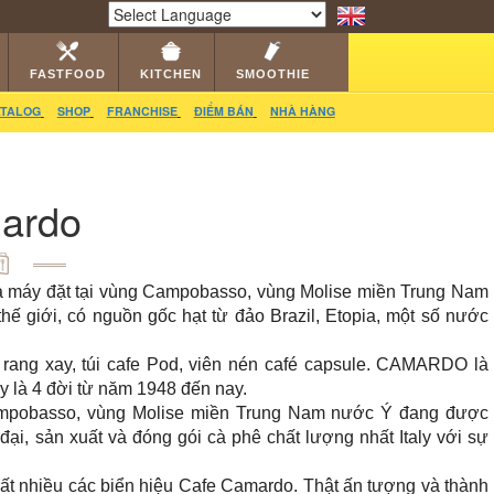
RS
CATALOG
VIDEO
HỎI ĐÁP
LIÊN HỆ
Powered by
Translate
FASTFOOD
KITCHEN
SMOOTHIE
TALOG
SHOP
FRANCHISE
ĐIỂM BÁN
NHÀ HÀNG
ardo
à máy đặt tại vùng Campobasso, vùng Molise miền Trung Nam
 giới, có nguồn gốc hạt từ đảo Brazil, Etopia, một số nước
rang xay, túi cafe Pod, viên nén café capsule. CAMARDO là
ay là 4 đời từ năm 1948 đến nay.
ampobasso, vùng Molise miền Trung Nam nước Ý đang được
 đại, sản xuất và đóng gói cà phê chất lượng nhất Italy với sự
ất nhiều các biển hiệu Cafe Camardo. Thật ấn tượng và thành