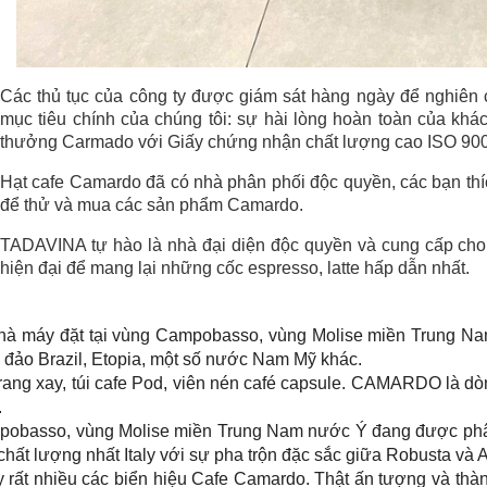
Các thủ tục của công ty được giám sát hàng ngày để nghiên
mục tiêu chính của chúng tôi: sự hài lòng hoàn toàn của kh
thưởng Carmado với Giấy chứng nhận chất lượng cao ISO 90
Hạt cafe Camardo đã có nhà phân phối độc quyền, các bạn thíc
để thử và mua các sản phẩm Camardo.
TADAVINA tự hào là nhà đại diện độc quyền và cung cấp cho
hiện đại để mang lại những cốc espresso, latte hấp dẫn nhất.
nhà máy đặt tại vùng Campobasso, vùng Molise miền Trung 
ừ đảo Brazil, Etopia, một số nước Nam Mỹ khác.
ang xay, túi cafe Pod, viên nén café capsule. CAMARDO là dòn
.
obasso, vùng Molise miền Trung Nam nước Ý đang được phân 
 chất lượng nhất Italy với sự pha trộn đặc sắc giữa Robusta và 
y rất nhiều các biển hiệu Cafe Camardo. Thật ấn tượng và t