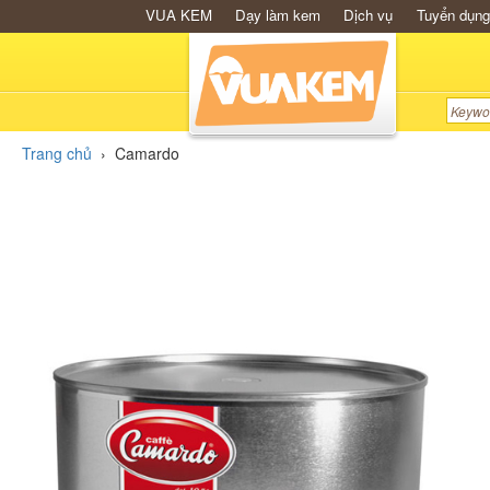
VUA KEM
Dạy làm kem
Dịch vụ
Tuyển dụng
Trang chủ
›
Camardo