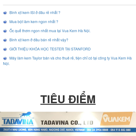
Bình xịt kem ISI ở đâu rẻ nhất ?
Mua bột làm kem ngon nhất ?
Ốc quế thơm ngon nhất mua tại Vua Kem Hà Nội.
Bình xịt kem ở đâu bán rẻ nhất vậy?
GIỚI THIỆU KHÓA HỌC TESTER TẠI STANFORD
Máy làm kem Taylor bán và cho thuê rẻ, tiện chỉ có tại công ty Vua Kem Hà
Nội.
TIÊU ĐIỂM