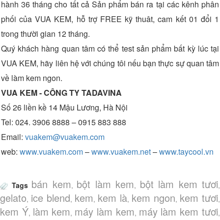
hành 36 tháng cho tất cả Sản phẩm bán ra tại các kênh phân
phối của VUA KEM, hỗ trợ FREE kỹ thuât, cam kết 01 đổi 1
trong thười gian 12 tháng.
Quý khách hàng quan tâm có thể test sản phẩm bất kỳ lúc tại
VUA KEM, hãy liên hệ với chúng tôi nếu bạn thực sự quan tâm
về làm kem ngon.
VUA KEM - CÔNG TY TADAVINA
Số 26 liền kề 14 Mậu Lương, Hà Nội
Tel: 024. 3906 8888 – 0915 883 888
Email:
vuakem@vuakem.com
web:
www.vuakem.com
–
www.vuakem.net
–
www.taycool.vn
bán kem
bột làm kem
bột làm kem tươi
Tags
,
,
,
gelato
ice blend
kem
kem là
kem ngon
kem tươi
,
,
,
,
,
,
kem Ý
làm kem
máy làm kem
máy làm kem tươi
,
,
,