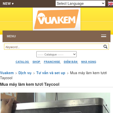
NEW ▾
SHOP
KEM NGON
HẠT CAFE
NHÀ HÀNG
Powered by
Translate
DEALERS
CATALOG
VIDEO
HỎI ĐÁP
LIÊN
HỆ
MENU
CATALOG
SHOP
FRANCHISE
ĐIỂM BÁN
NHÀ HÀNG
Vuakem
Dịch vụ
Tư vấn và set up
Mua máy làm kem tươi
Taycool
Mua máy làm kem tươi Taycool