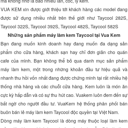
mà không nhớ là bao nhiêu lần, cốc, ly kem.
VUA KEM xin được giới thiệu tới khách hàng các model đang
được sử dụng nhiều nhất trên thế giới như Taycool 282S,
Taycool 322S, Taycool 392S, Taycool 482S, Taycool 582S
Những sản phẩm máy làm kem Taycool tại Vua Kem
Bạn đang muốn kinh doanh hay đang muốn đa dạng sản
phẩm cho cửa hàng, khách sạn hay chỉ đơn giản cho quán
cafe của mình. Bạn không thể bỏ qua danh mục sản phẩm
máy làm kem, một trong những khoản đầu tư hiệu quả và
nhanh thu hồi vốn nhất đang được chứng minh tại rất nhiều hệ
thống nhà hàng và các chuỗi cửa hàng. Kem luôn là món ăn
cực kỳ hấp dẫn và có sự thu hút cao. Vuakem luôn đem đến sự
bất ngờ cho người đầu tư. VuaKem hệ thống phân phối bán
buôn bán lẻ máy làm kem Taycool độc quyền tại Việt Nam.
Dòng máy làm kem Taycool là dòng máy thuộc loại làm kem