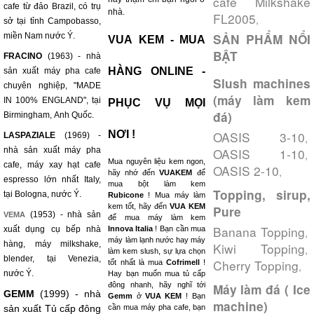
cafe Milkshake
cafe từ đảo Brazil, có trụ
nhà.
FL2005
,
sở tại tỉnh Campobasso,
miền Nam nước Ý.
SẢN PHẨM NỔI
VUA KEM - MUA
BẬT
FRACINO
(1963) - nhà
HÀNG ONLINE -
sản xuất máy pha cafe
Slush machines
chuyên nghiệp, "MADE
(máy làm kem
IN 100% ENGLAND", tại
PHỤC VỤ MỌI
đá)
Birmingham, Anh Quốc.
NƠI !
OASIS 3-10
LASPAZIALE
(1969) -
,
nhà sản xuất máy pha
OASIS 1-10
,
Mua nguyên liệu kem ngon,
cafe, máy xay hạt cafe
OASIS 2-10
,
hãy nhớ đến
VUAKEM
để
espresso lớn nhất Italy,
mua bột làm kem
Topping, sirup,
tại Bologna, nước Ý.
Rubicone
! Mua máy làm
kem tốt, hãy đến
VUA KEM
Pure
(1953) - nhà sản
VEMA
để mua máy làm kem
Banana Topping
xuất dụng cụ bếp nhà
Innova Italia
! Bạn cần mua
,
máy làm lạnh nước hay máy
hàng, máy milkshake,
Kiwi Topping
,
làm kem slush, sự lựa chọn
blender, tại Venezia,
Cherry Topping
tốt nhất là mua
Cofrimell
!
,
nước Ý.
Hay bạn muốn mua tủ cấp
đông nhanh, hãy nghĩ tới
Máy làm đá ( Ice
GEMM
(1999) - nhà
Gemm
ở
VUA KEM
! Bạn
machine)
sản xuất Tủ cấp đông
cần mua máy pha cafe, bạn