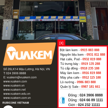
[X]
Bột làm kem -
0915 883 888
Nguyên liệu kem -
0931 811 888
Hạt cafe, Pod -
0932 819 888
Tủ trưng bày -
0919 135 288
Tủ cấp đông -
0918 235 188
Số 26LK14 Mậu Lương, Hà Nội, VN
T: 024 3906 8888
Máy làm kem -
0916 819 888
E:
vuakem@vuakem.com
Máy pha cafe -
0912 115 188
www.vuakem.com
Lò nướng -
0986 883 888
www.vuakem.vn
Quản lý Sale -
0987 181 661
www.vuakem.net
www.vuakem.edu.vn
Đông :
024 3906 8888
www.vuakem.com.vn
Dũng :
024 66 89 1111
RUBICONE VIETNAM
Giới :
024 232 11111