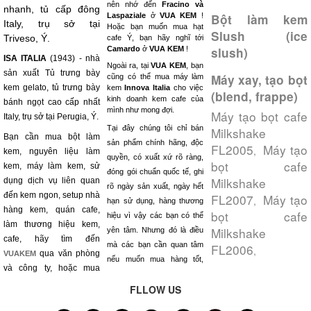
nên nhớ đến
Fracino và
nhanh, tủ cấp đông
Laspaziale
ở
VUA KEM
!
Bột làm kem
Italy, trụ sở tại
Hoặc bạn muốn mua hạt
Slush (ice
Triveso, Ý.
cafe Ý, bạn hãy nghĩ tới
Camardo
ở
VUA KEM
!
slush)
ISA ITALIA
(1943) - nhà
Ngoài ra, tại
VUA KEM
, bạn
sản xuất Tủ trưng bày
Máy xay, tạo bọt
cũng có thể mua máy làm
kem gelato, tủ trưng bày
kem
Innova Italia
cho việc
(blend, frappe)
kinh doanh kem cafe của
bánh ngọt cao cấp nhất
mình như mong đợi.
Máy tạo bọt cafe
Italy, trụ sở tại Perugia, Ý.
Tại đây chúng tôi chỉ bán
Milkshake
Bạn cần mua bột làm
sản phẩm chính hãng, độc
FL2005
Máy tạo
,
kem, nguyên liệu làm
quyền, có xuất xứ rõ ràng,
bọt cafe
kem, máy làm kem, sử
đóng gói chuẩn quốc tế, ghi
Milkshake
dụng dịch vụ liên quan
rõ ngày sản xuất, ngày hết
đến kem ngon, setup nhà
FL2007
Máy tạo
,
hạn sử dụng, hàng thương
hàng kem, quán cafe,
bọt cafe
hiệu vì vậy các bạn có thể
làm thương hiệu kem,
Milkshake
yên tâm. Nhưng đó là điều
cafe, hãy tìm đến
mà các bạn cần quan tâm
FL2006
,
qua văn phòng
VUAKEM
nếu muốn mua hàng tốt,
và công ty, hoặc mua
FLLOW US