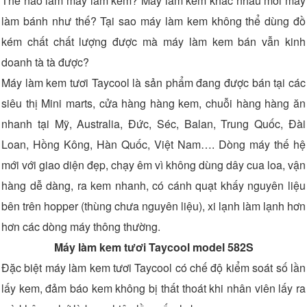
Thế nào làm máy làm kem? Máy làm kem khác nhau mới máy
làm bánh như thế? Tại sao máy làm kem không thể dùng đồ
kém chất chất lượng được mà máy làm kem bán vẫn kinh
doanh tà tà được?
Máy làm kem tươi Taycool là sản phẩm đang được bán tại các
siêu thị Mini marts, cửa hàng hàng kem, chuỗi hàng hàng ăn
nhanh tại Mỹ, Australia, Đức, Séc, Balan, Trung Quốc, Đài
Loan, Hồng Kông, Hàn Quốc, Việt Nam…. Dòng máy thế hệ
mới với giao diện đẹp, chạy êm vì không dùng dây cua loa, vận
hàng dễ dàng, ra kem nhanh, có cánh quạt khấy nguyên liệu
bên trên hopper (thùng chưa nguyên liệu), xi lạnh làm lạnh hơn
hơn các dòng máy thông thường.
Máy làm kem tươi Taycool model 582S
Đặc biệt máy làm kem tươi Taycool có chế độ kiểm soát số lần
lấy kem, đảm báo kem không bị thất thoát khi nhân viên lấy ra