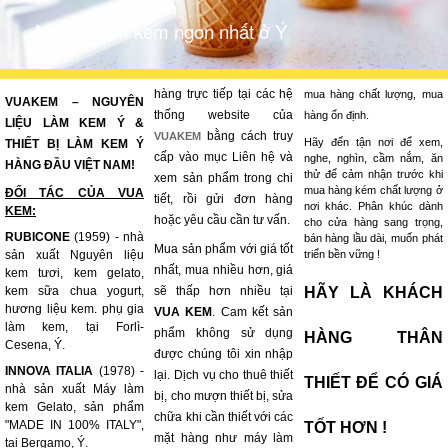
Những tiệm kem ngon nhất ở Ý
hàng trực tiếp tại các hệ
mua hàng chất lượng, mua
VUAKEM – NGUYÊN
thống website của
hàng ổn định.
LIỆU LÀM KEM Ý &
bằng cách truy
VUAKEM
Hãy đến tận nơi để xem,
THIẾT BỊ LÀM KEM Ý
cấp vào mục Liên hệ và
nghe, nghìn, cầm nắm, ăn
HÀNG ĐẦU VIỆT NAM!
thử để cảm nhận trước khi
xem sản phẩm trong chi
mua hàng kém chất lượng ở
ĐỐI TÁC CỦA VUA
tiết, rồi gửi đơn hàng
nơi khác. Phân khúc dành
KEM:
hoặc yêu cầu cần tư vấn.
cho cửa hàng sang trọng,
RUBICONE
(1959) - nhà
bán hàng lầu dài, muốn phát
Mua sản phẩm với giá tốt
sản xuất Nguyên liệu
triển bền vững !
nhất, mua nhiều hơn, giá
kem tươi, kem gelato,
kem sữa chua yogurt,
sẽ thấp hơn nhiều tại
HÃY LÀ KHÁCH
hương liệu kem. phụ gia
VUA KEM
. Cam kết sản
làm kem, tại Forlì-
phẩm không sử dụng
HÀNG THÂN
Cesena, Ý.
được chúng tôi xin nhập
INNOVA ITALIA
(1978) -
lại. Dịch vụ cho thuê thiết
THIẾT ĐỂ CÓ GIÁ
nhà sản xuất Máy làm
bị, cho mượn thiết bị, sửa
kem Gelato, sản phẩm
chữa khi cần thiết với các
"MADE IN 100% ITALY",
TỐT HƠN !
mặt hàng như máy làm
tại Bergamo, Ý.