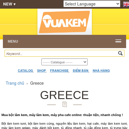
NEW ▾
SHOP
KEM NGON
HẠT CAFE
NHÀ HÀNG
Powered by
Translate
DEALERS
CATALOG
VIDEO
HỎI ĐÁP
LIÊN
HỆ
MENU
CATALOG
SHOP
FRANCHISE
ĐIỂM BÁN
NHÀ HÀNG
Trang chủ
›
Greece
GREECE
Mua bột làm kem, máy làm kem, máy pha cafe online: thuận tiện, nhanh chóng !
Bột làm kem tươi, bột làm kem cứng, nguyên liệu làm kem, hạt cafe, máy làm kem tươi,
máy làm kem gelato, máy đánh bột kem, tủ đông nhanh, tủ cấp đông kem, tủ trưng bày