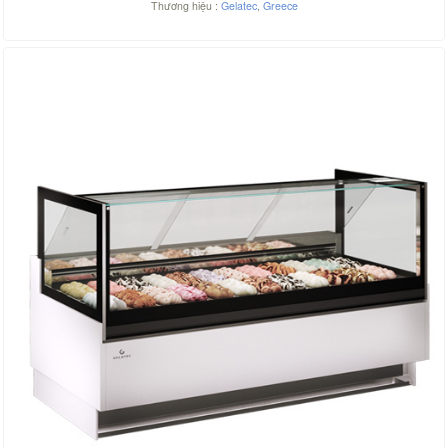
Thương hiệu :
Gelatec
,
Greece