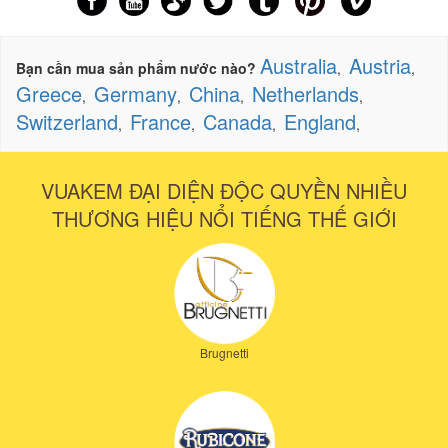
Australia
Austria
Bạn cần mua sản phẩm nước nào?
,
,
Greece
Germany
China
Netherlands
,
,
,
,
Switzerland
France
Canada
England
,
,
,
,
VUAKEM ĐẠI DIỆN ĐỘC QUYỀN NHIỀU
THƯƠNG HIỆU NỔI TIẾNG THẾ GIỚI
Brugnetti