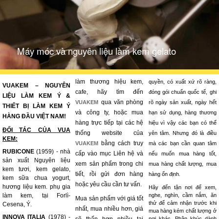
Máy móc và nguyên liệu làm kem gelato
làm thương hiệu kem,
quyền, có xuất xứ rõ ràng,
VUAKEM – NGUYÊN
cafe, hãy tìm đến
đóng gói chuẩn quốc tế, ghi
LIỆU LÀM KEM Ý &
qua văn phòng
VUAKEM
rõ ngày sản xuất, ngày hết
THIẾT BỊ LÀM KEM Ý
và công ty, hoặc mua
hạn sử dụng, hàng thương
HÀNG ĐẦU VIỆT NAM!
hàng trực tiếp tại các hệ
hiệu vì vậy các bạn có thể
ĐỐI TÁC CỦA VUA
thống website của
yên tâm. Nhưng đó là điều
KEM:
bằng cách truy
VUAKEM
mà các bạn cần quan tâm
RUBICONE
(1959) - nhà
cấp vào mục Liên hệ và
nếu muốn mua hàng tốt,
sản xuất Nguyên liệu
xem sản phẩm trong chi
mua hàng chất lượng, mua
kem tươi, kem gelato,
tiết, rồi gửi đơn hàng
hàng ổn định.
kem sữa chua yogurt,
hoặc yêu cầu cần tư vấn.
hương liệu kem. phụ gia
Hãy đến tận nơi để xem,
làm kem, tại Forlì-
nghe, nghìn, cầm nắm, ăn
Mua sản phẩm với giá tốt
thử để cảm nhận trước khi
Cesena, Ý.
nhất, mua nhiều hơn, giá
mua hàng kém chất lượng ở
INNOVA ITALIA
(1978) -
nơi khác. Phân khúc dành