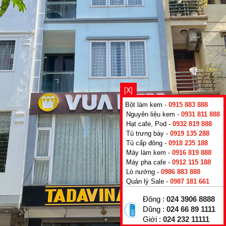
[X]
Bột làm kem -
0915 883 888
Nguyên liệu kem -
0931 811 888
Hạt cafe, Pod -
0932 819 888
Tủ trưng bày -
0919 135 288
Tủ cấp đông -
0918 235 188
Máy làm kem -
0916 819 888
Máy pha cafe -
0912 115 188
Lò nướng -
0986 883 888
Quản lý Sale -
0987 181 661
Đông :
024 3906 8888
Dũng :
024 66 89 1111
Giới :
024 232 11111