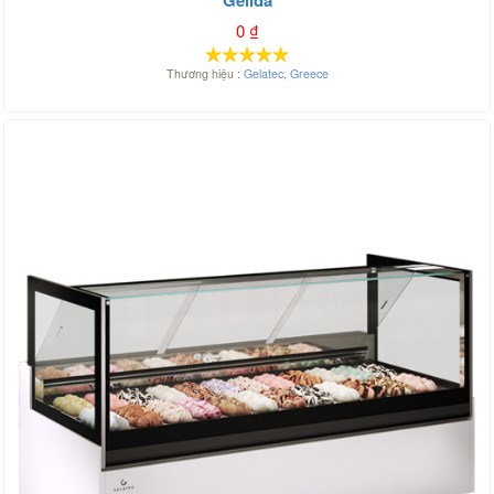
Gelida
0
₫
Thương hiệu :
Gelatec
,
Greece