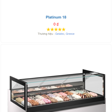
Platinum 18
0
₫
Thương hiệu :
Gelatec
,
Greece