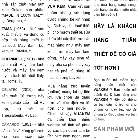
sẽ thấp hơn nhiều tại
nhà sản xuất Máy làm
cho cửa hàng sang trọng,
VUA KEM
. Cam kết sản
kem Gelato, sản phẩm
bán hàng lầu dài, muốn phát
phẩm không sử dụng
triển bền vững !
"MADE IN 100% ITALY",
được chúng tôi xin nhập
tại Bergamo, Ý.
lại. Dịch vụ cho thuê thiết
HÃY LÀ KHÁCH
FAMA
(1953) - Nhà sản
bị, cho mượn thiết bị, sửa
xuất thiết bị và dụng cụ
chữa khi cần thiết với các
HÀNG THÂN
bếp nhà hàng, thiết bị
mặt hàng như máy làm
fastfood, Máy đánh bột
kem, tại RIMINI, Ý.
kem tươi, máy làm kem
THIẾT ĐỂ CÓ GIÁ
cứng, máy xay sinh tố,
COFRIMELL
(1981) - nhà
sản xuất Máy làm lạnh
máy pha cà phê, máy xay
TỐT HƠN !
nước và máy làm kem
hạt cà phê, tủ đông, tủ
tuyết slush tốt nhất Italy,
mát, tủ trưng bày kem.
Bạn muốn trở thành bạn
tại Rome, Ý.
hàng thân thiết của
Mua hàng trực tuyến
(2010)- nhà
GELATEC
VUAKEM
? Bạn muốn trở
(online) mang lại sự tiện
thành đại lý bán hàng cho
sản xuất Tủ trưng bày
lợi, lựa chọn đa dạng
VUAKEM
? Hãy gửi thông
kem gelato cấp nhất Hy
hơn và các dịch vụ tốt
tin bạn cần hỗ trợ tới cho
hơn cho mọi người !
Lạp, trụ sở tại
chúng tôi ngay bây giờ để
Chính vì vậy
VUAKEM
chúng tôi được phục vụ bạn
Thessaloniki, Hy Lạp.
đã triển khai nhiều
tốt hơn.
(1951) - nhà
CAMARDO
website vệ tinh để phục
SẢN PHẨM MỚI
vụ các bạn quan tâm tới
sản xuất và đóng gói cafe
lĩnh vực kem ngon, kem
hạt Italy, viên nén