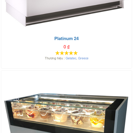
Platinum 24
0
₫
Thương hiệu :
Gelatec
,
Greece