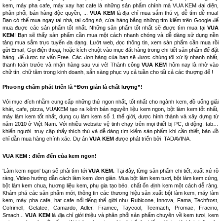
kem, máy pha cafe, máy xay hạt cafe là những sản phẩm chính mà VUA KEM đại diện,
phân phối, bán hàng độc quyền, ...
VUA KEM
là địa chỉ mua sắm thú vị, dễ tìm dễ mua!
Bạn có thể mua ngay tại nhà, tại công sở, cửa hàng bằng những tìm kiếm trên Google để
mua được các sản phẩm tốt nhất. Những sản phẩm tốt nhất sẽ được tìm mua tại
VUA
KEM
! Bạn sẽ thấy sản phẩm cần mua một cách nhanh chóng và dễ dàng sử dụng nền
tảng mua sắm trực tuyến đa dạng. Lướt web, đọc thông tin, xem sản phẩm cần mua rồi
gửi Email, Gọi điện thoại, hoặc kích chuột vào mục đăt hàng trong chi tiết sản phẩm để đặt
hàng, để được tư vấn Free. Các đơn hàng của bạn sẽ được chúng tôi xử lý nhanh nhất,
thanh toán trước và nhận hàng sau vui vẻ! Thành công
VUA KEM
hôm nay là nhờ vào
chữ tín, chữ tâm trong kinh doanh, sẵn sàng phục vụ cả tuần cho tất cả các thượng đế !
Phương châm phát triển là “Đơn giản là chất lượng”!
Với mục đích nhằm cung cấp những thứ ngon nhất, tốt nhất cho ngành kem, đồ uống giải
khát, cafe, pizza, VUAKEM tạo ra kênh bán nguyên liệu kem ngon, bột làm kem tốt nhất,
máy làm kem tốt nhất, dụng cụ làm kem số 1 thế giới, được hình thành và xây dựng từ
năm 2010 ở Việt Nam. Với nhiều website vệ tinh chạy trên mọi thiết bị PC, di dộng, tab…
khiến người truy cập thấy thích thú và dễ dàng tìm kiếm sản phẩm khi cần thiết, bản đồ
chỉ dẫn mua hàng chính xác. Dự án
VUA KEM
được phát triển bởi
TADAVINA
.
VUA KEM : điểm đến của kem ngon!
'Làm kem ngon' bạn sẽ phải tìm tới
VUA KEM.
Tại đây, từng sản phẩm chi tiết, xuất xứ rõ
ràng, Video hướng dẫn cách làm kem đơn giản. Mua bột làm kem tươi, bột làm kem cứng,
bột làm kem chua, hương liệu kem, phụ gia tạo béo, chất ổn định kem một cách dễ ràng.
Khám phá các sản phẩm mới, thông tin các thương hiệu sản xuất bột làm kem, máy làm
kem, máy pha cafe, hạt cafe nổi tiếng thế giới như Rubicone, Innova, Fama, Techfrost,
Cofrimell, Gelatec, Camardo, Adler, Framec, Taycool, Tecmach, Promac, Fracino,
Smach...
VUA KEM
là địa chỉ giới thiệu và phân phối sản phẩm chuyên về kem tươi, kem