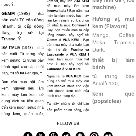
kem tốt, hãy đến
VUA KEM
nước Ý.
machine)
để mua máy làm kem
Innova Italia
! Bạn cần mua
GEMM
(1999) - nhà
máy làm lạnh nước hay máy
Hương vị, mùi
sản xuất Tủ cấp đông
làm kem slush, sự lựa chọn
kem (Flavors)
tốt nhất là mua
Cofrimell
!
nhanh, tủ cấp đông
Hay bạn muốn mua tủ cấp
Italy, trụ sở tại
Mango
Coffee
,
đông nhanh, hãy nghĩ tới
Triveso, Ý.
Gemm
ở
VUA KEM
! Bạn
Moka
Tiramisu
,
cần mua máy pha cafe, bạn
ISA ITALIA
(1943) - nhà
Dark
,
nên nhớ đến
Fracino và
sản xuất Tủ trưng bày
Laspaziale
ở
VUA KEM
!
thiết bị làm
Hoặc bạn muốn mua hạt
kem gelato, tủ trưng bày
cafe Ý, bạn hãy nghĩ tới
bánh
bánh ngọt cao cấp nhất
Camardo
ở
VUA KEM
!
Italy, trụ sở tại Perugia, Ý.
tủ trưng bày
Ngoài ra, tại
VUA KEM
, bạn
cũng có thể mua máy làm
Amalfi 130
Bạn cần mua bột làm
,
kem
Innova Italia
cho việc
kem, nguyên liệu làm
kinh doanh kem cafe của
kem que
kem, máy làm kem, sử
mình như mong đợi.
(popsicles)
dụng dịch vụ liên quan
Tại đây chúng tôi chỉ bán
đến kem ngon, setup nhà
sản phẩm chính hãng, độc
hàng kem, quán cafe,
FLLOW US