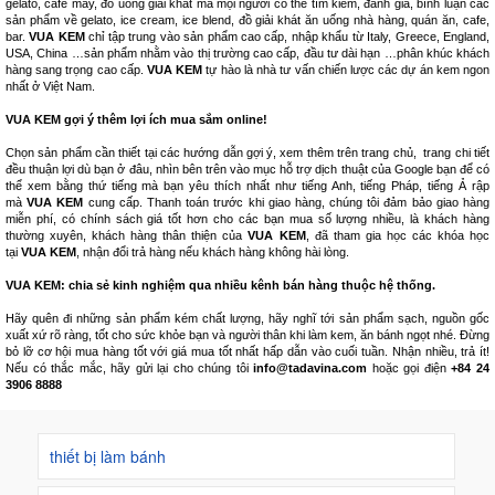
gelato, cafe máy, đồ uống giải khát mà mọi người có thể tìm kiếm, đánh giá, bình luận các
sản phẩm về gelato, ice cream, ice blend, đồ giải khát ăn uống nhà hàng, quán ăn, cafe,
bar.
VUA KEM
chỉ tập trung vào sản phẩm cao cấp, nhập khẩu từ Italy, Greece, England,
USA, China …sản phẩm nhằm vào thị trường cao cấp, đầu tư dài hạn …phân khúc khách
hàng sang trọng cao cấp.
VUA KEM
tự hào là nhà tư vấn chiến lược các dự án kem ngon
nhất ở Việt Nam.
VUA KEM gợi ý thêm lợi ích mua sắm online!
Chọn sản phẩm cần thiết tại các hướng dẫn gợi ý, xem thêm trên trang chủ, trang chi tiết
đều thuận lợi dù bạn ở đâu, nhìn bên trên vào mục hỗ trợ dịch thuật của Google bạn để có
thể xem bằng thứ tiếng mà bạn yêu thích nhất như tiếng Anh, tiếng Pháp, tiếng Ả rập
mà
VUA KEM
cung cấp. Thanh toán trước khi giao hàng, chúng tôi đảm bảo giao hàng
miễn phí, có chính sách giá tốt hơn cho các bạn mua số lượng nhiều, là khách hàng
thường xuyên, khách hàng thân thiện của
VUA KEM
, đã tham gia học các khóa học
tại
VUA KEM
, nhận đổi trả hàng nếu khách hàng không hài lòng.
VUA KEM: chia sẻ kinh nghiệm qua nhiều kênh bán hàng thuộc hệ thống.
Hãy quên đi những sản phẩm kém chất lượng, hãy nghĩ tới sản phẩm sạch, nguồn gốc
xuất xứ rõ ràng, tốt cho sức khỏe bạn và người thân khi làm kem, ăn bánh ngọt nhé. Đừng
bỏ lỡ cơ hội mua hàng tốt với giá mua tốt nhất hấp dẫn vào cuối tuần. Nhận nhiều, trả ít!
Nếu có thắc mắc, hãy gửi lại cho chúng tôi
info@tadavina.com
hoặc gọi điện
+84 24
3906 8888
thiết bị làm bánh