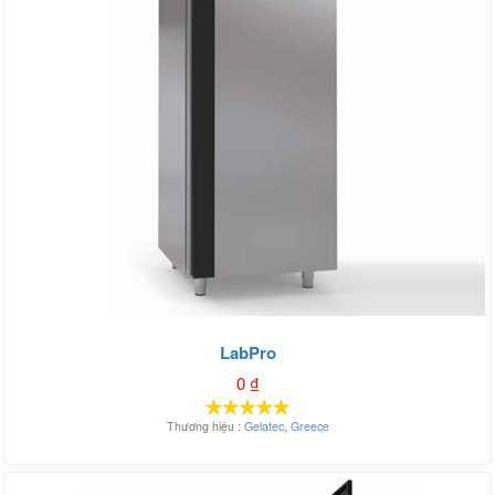
LabPro
0
₫
Thương hiệu :
Gelatec
,
Greece