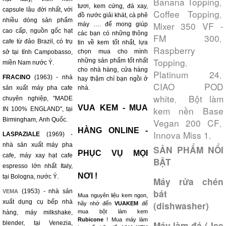
Banana Topping
,
tươi, kem cứng, đá xay,
capsule lâu đời nhất, với
Coffee Topping
,
đồ nước giải khát, cà phê
nhiều dòng sản phẩm
Mixer 350 VF -
máy …. để mong giúp
cao cấp, nguồn gốc hạt
các bạn có những thông
FM 300
,
cafe từ đảo Brazil, có trụ
tin về kem tốt nhất, lựa
Raspberry
chọn mua cho mình
sở tại tỉnh Campobasso,
Topping
những sản phẩm tốt nhất
,
miền Nam nước Ý.
cho nhà hàng, cửa hàng
Platinum 24
,
FRACINO
(1963) - nhà
hay thậm chí bạn ngồi ở
CIAO POD
sản xuất máy pha cafe
nhà.
white
Bột làm
,
chuyên nghiệp, "MADE
VUA KEM - MUA
kem nền Base
IN 100% ENGLAND", tại
Birmingham, Anh Quốc.
Vegan 200 CF
,
HÀNG ONLINE -
Innova Miss 1
LASPAZIALE
(1969) -
,
nhà sản xuất máy pha
SẢN PHẨM NỔI
PHỤC VỤ MỌI
cafe, máy xay hạt cafe
BẬT
espresso lớn nhất Italy,
NƠI !
tại Bologna, nước Ý.
Máy rửa chén
(1953) - nhà sản
bát
VEMA
Mua nguyên liệu kem ngon,
xuất dụng cụ bếp nhà
(dishwasher)
hãy nhớ đến
VUAKEM
để
mua bột làm kem
hàng, máy milkshake,
Rubicone
! Mua máy làm
blender, tại Venezia,
Máy làm đá ( Ice