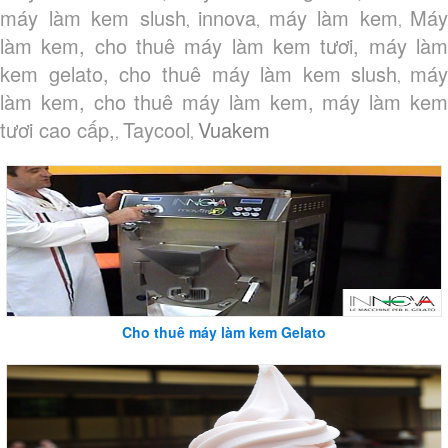
máy làm kem slush
innova
máy làm kem
Máy
,
,
,
làm kem, cho thuê máy làm kem tươi, máy làm
kem gelato, cho thuê máy làm kem slush
máy
,
làm kem, cho thuê máy làm kem, máy làm kem
tươi cao cấp,
Taycool
Vuakem
,
,
Cho thuê máy làm kem Gelato