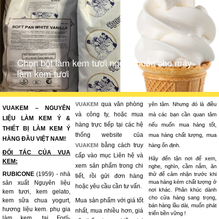
Chọn bột làm kem tươi ngon chuẩn cho máy
làm kem tươi
qua văn phòng
VUAKEM
yên tâm. Nhưng đó là điều
VUAKEM – NGUYÊN
và công ty, hoặc mua
mà các bạn cần quan tâm
LIỆU LÀM KEM Ý &
hàng trực tiếp tại các hệ
nếu muốn mua hàng tốt,
THIẾT BỊ LÀM KEM Ý
thống website của
mua hàng chất lượng, mua
HÀNG ĐẦU VIỆT NAM!
bằng cách truy
VUAKEM
hàng ổn định.
ĐỐI TÁC CỦA VUA
cấp vào mục Liên hệ và
Hãy đến tận nơi để xem,
KEM:
xem sản phẩm trong chi
nghe, nghìn, cầm nắm, ăn
RUBICONE
(1959) - nhà
thử để cảm nhận trước khi
tiết, rồi gửi đơn hàng
mua hàng kém chất lượng ở
sản xuất Nguyên liệu
hoặc yêu cầu cần tư vấn.
nơi khác. Phân khúc dành
kem tươi, kem gelato,
cho cửa hàng sang trọng,
kem sữa chua yogurt,
Mua sản phẩm với giá tốt
bán hàng lầu dài, muốn phát
hương liệu kem. phụ gia
nhất, mua nhiều hơn, giá
triển bền vững !
làm kem, tại Forlì-