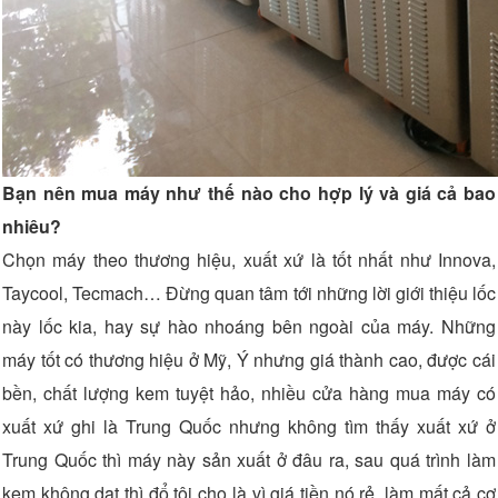
Bạn nên mua máy như thế nào cho hợp lý và giá cả bao
nhiêu?
Chọn máy theo thương hiệu, xuất xứ là tốt nhất như Innova,
Taycool, Tecmach… Đừng quan tâm tới những lời giới thiệu lốc
này lốc kia, hay sự hào nhoáng bên ngoài của máy. Những
máy tốt có thương hiệu ở Mỹ, Ý nhưng giá thành cao, được cái
bền, chất lượng kem tuyệt hảo, nhiều cửa hàng mua máy có
xuất xứ ghi là Trung Quốc nhưng không tìm thấy xuất xứ ở
Trung Quốc thì máy này sản xuất ở đâu ra, sau quá trình làm
kem không dạt thì đổ tội cho là vì giá tiền nó rẻ, làm mất cả cơ