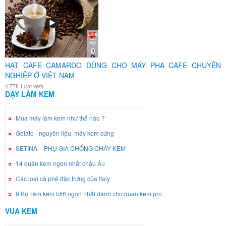
HẠT CAFE CAMARDO DÙNG CHO MÁY PHA CAFE CHUYÊN
NGHIỆP Ở VIỆT NAM
4.778
Lượt xem
DẠY LÀM KEM
Mua máy làm kem như thế nào ?
Gelato - nguyên liệu, máy kem cứng
SETINA – PHỤ GIA CHỐNG CHẢY KEM
14 quán kem ngon nhất châu Âu
Các loại cà phê đặc trưng của Italy
9 Bột làm kem tươi ngon nhất dành cho quán kem pro
VUA KEM