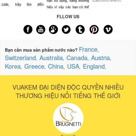
hạn sử dụng, hàng thương
cafe, hãy tìm đến
hiệu vì vậy các bạn có thể
FLLOW US
France
Bạn cần mua sản phẩm nước nào?
,
Switzerland
Australia
Canada
Austria
,
,
,
,
Korea
Greece
China
USA
England
,
,
,
,
,
VUAKEM ĐẠI DIỆN ĐỘC QUYỀN NHIỀU
THƯƠNG HIỆU NỔI TIẾNG THẾ GIỚI