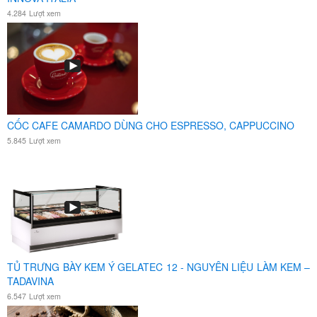
4.284
Lượt xem
CỐC CAFE CAMARDO DÙNG CHO ESPRESSO, CAPPUCCINO
5.845
Lượt xem
TỦ TRƯNG BÀY KEM Ý GELATEC 12 - NGUYÊN LIỆU LÀM KEM –
TADAVINA
6.547
Lượt xem