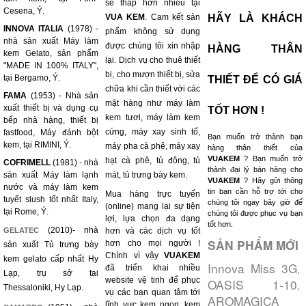
sẽ thấp hơn nhiều tại
Cesena, Ý.
VUA KEM
. Cam kết sản
HÃY LÀ KHÁCH
INNOVA ITALIA
(1978) -
phẩm không sử dụng
nhà sản xuất Máy làm
được chúng tôi xin nhập
HÀNG THÂN
kem Gelato, sản phẩm
lại. Dịch vụ cho thuê thiết
"MADE IN 100% ITALY",
bị, cho mượn thiết bị, sửa
tại Bergamo, Ý.
THIẾT ĐỂ CÓ GIÁ
chữa khi cần thiết với các
FAMA
(1953) - Nhà sản
mặt hàng như máy làm
xuất thiết bị và dụng cụ
TỐT HƠN !
kem tươi, máy làm kem
bếp nhà hàng, thiết bị
cứng, máy xay sinh tố,
fastfood, Máy đánh bột
Bạn muốn trở thành bạn
kem, tại RIMINI, Ý.
máy pha cà phê, máy xay
hàng thân thiết của
VUAKEM
? Bạn muốn trở
hạt cà phê, tủ đông, tủ
COFRIMELL
(1981) - nhà
thành đại lý bán hàng cho
sản xuất Máy làm lạnh
mát, tủ trưng bày kem.
VUAKEM
? Hãy gửi thông
nước và máy làm kem
tin bạn cần hỗ trợ tới cho
Mua hàng trực tuyến
tuyết slush tốt nhất Italy,
chúng tôi ngay bây giờ để
(online) mang lại sự tiện
tại Rome, Ý.
chúng tôi được phục vụ bạn
lợi, lựa chọn đa dạng
tốt hơn.
(2010)- nhà
GELATEC
hơn và các dịch vụ tốt
SẢN PHẨM MỚI
hơn cho mọi người !
sản xuất Tủ trưng bày
Chính vì vậy
VUAKEM
kem gelato cấp nhất Hy
Innova Miss 3G
,
đã triển khai nhiều
Lạp, trụ sở tại
website vệ tinh để phục
OASIS 1-10
,
Thessaloniki, Hy Lạp.
vụ các bạn quan tâm tới
AROMAGICA
lĩnh vực kem ngon, kem