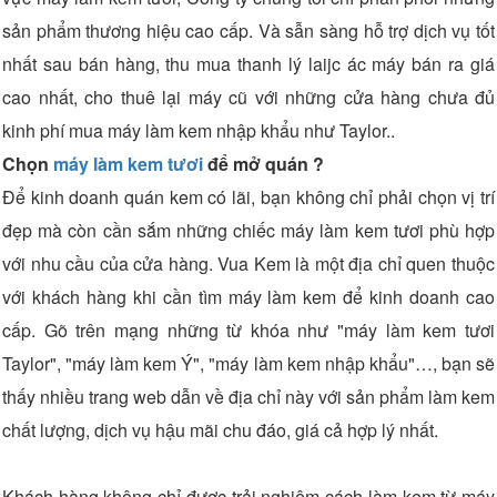
sản phẩm thương hiệu cao cấp. Và sẫn sàng hỗ trợ dịch vụ tốt
nhất sau bán hàng, thu mua thanh lý laijc ác máy bán ra giá
cao nhất, cho thuê lại máy cũ với những cửa hàng chưa đủ
kinh phí mua máy làm kem nhập khẩu như Taylor..
Chọn
máy làm kem tươi
để mở quán ?
Để kinh doanh quán kem có lãi, bạn không chỉ phải chọn vị trí
đẹp mà còn cần sắm những chiếc máy làm kem tươi phù hợp
với nhu cầu của cửa hàng. Vua Kem là một địa chỉ quen thuộc
với khách hàng khi cần tìm máy làm kem để kinh doanh cao
cấp. Gõ trên mạng những từ khóa như "máy làm kem tươi
Taylor", "máy làm kem Ý", "máy làm kem nhập khẩu"…, bạn sẽ
thấy nhiều trang web dẫn về địa chỉ này với sản phẩm làm kem
chất lượng, dịch vụ hậu mãi chu đáo, giá cả hợp lý nhất.
Khách hàng không chỉ được trải nghiệm cách làm kem từ máy