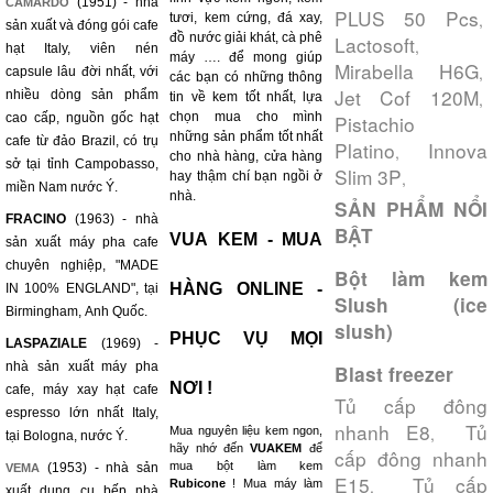
(1951) - nhà
CAMARDO
PLUS 50 Pcs
,
tươi, kem cứng, đá xay,
sản xuất và đóng gói cafe
đồ nước giải khát, cà phê
Lactosoft
,
hạt Italy, viên nén
máy …. để mong giúp
Mirabella H6G
,
capsule lâu đời nhất, với
các bạn có những thông
Jet Cof 120M
nhiều dòng sản phẩm
,
tin về kem tốt nhất, lựa
chọn mua cho mình
cao cấp, nguồn gốc hạt
Pistachio
những sản phẩm tốt nhất
cafe từ đảo Brazil, có trụ
Platino
Innova
,
cho nhà hàng, cửa hàng
sở tại tỉnh Campobasso,
Slim 3P
,
hay thậm chí bạn ngồi ở
miền Nam nước Ý.
nhà.
SẢN PHẨM NỔI
FRACINO
(1963) - nhà
BẬT
VUA KEM - MUA
sản xuất máy pha cafe
chuyên nghiệp, "MADE
Bột làm kem
HÀNG ONLINE -
IN 100% ENGLAND", tại
Slush (ice
Birmingham, Anh Quốc.
slush)
PHỤC VỤ MỌI
LASPAZIALE
(1969) -
nhà sản xuất máy pha
Blast freezer
NƠI !
cafe, máy xay hạt cafe
Tủ cấp đông
espresso lớn nhất Italy,
nhanh E8
Tủ
,
Mua nguyên liệu kem ngon,
tại Bologna, nước Ý.
hãy nhớ đến
VUAKEM
để
cấp đông nhanh
mua bột làm kem
(1953) - nhà sản
VEMA
E15
Tủ cấp
,
Rubicone
! Mua máy làm
xuất dụng cụ bếp nhà