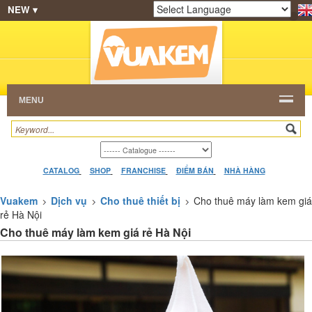
NEW ▾
SHOP
KEM NGON
HẠT CAFE
NHÀ HÀNG
Powered by
Translate
DEALERS
CATALOG
VIDEO
HỎI ĐÁP
LIÊN
HỆ
MENU
CATALOG
SHOP
FRANCHISE
ĐIỂM BÁN
NHÀ HÀNG
Vuakem
Dịch vụ
Cho thuê thiết bị
Cho thuê máy làm kem giá
rẻ Hà Nội
Cho thuê máy làm kem giá rẻ Hà Nội