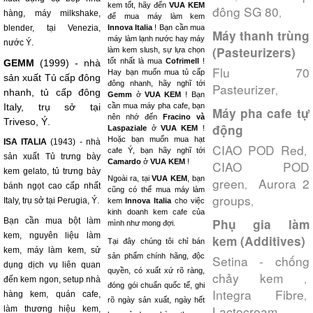
kem tốt, hãy đến
VUA KEM
đông SG 80
,
hàng, máy milkshake,
để mua máy làm kem
blender, tại Venezia,
Innova Italia
! Bạn cần mua
Máy thanh trùng
máy làm lạnh nước hay máy
nước Ý.
(Pasteurizers)
làm kem slush, sự lựa chọn
tốt nhất là mua
Cofrimell
!
GEMM
(1999) - nhà
Flu 70
Hay bạn muốn mua tủ cấp
sản xuất Tủ cấp đông
đông nhanh, hãy nghĩ tới
Pasteurizer
,
nhanh, tủ cấp đông
Gemm
ở
VUA KEM
! Bạn
Italy, trụ sở tại
cần mua máy pha cafe, bạn
Máy pha cafe tự
nên nhớ đến
Fracino và
Triveso, Ý.
động
Laspaziale
ở
VUA KEM
!
Hoặc bạn muốn mua hạt
ISA ITALIA
(1943) - nhà
CIAO POD Red
,
cafe Ý, bạn hãy nghĩ tới
sản xuất Tủ trưng bày
Camardo
ở
VUA KEM
!
CIAO POD
kem gelato, tủ trưng bày
Ngoài ra, tại
VUA KEM
, bạn
green
Aurora 2
,
bánh ngọt cao cấp nhất
cũng có thể mua máy làm
groups
,
Italy, trụ sở tại Perugia, Ý.
kem
Innova Italia
cho việc
kinh doanh kem cafe của
Bạn cần mua bột làm
Phụ gia làm
mình như mong đợi.
kem, nguyên liệu làm
kem (Additives)
Tại đây chúng tôi chỉ bán
kem, máy làm kem, sử
sản phẩm chính hãng, độc
Setina - chống
dụng dịch vụ liên quan
quyền, có xuất xứ rõ ràng,
chảy kem
,
đến kem ngon, setup nhà
đóng gói chuẩn quốc tế, ghi
Integra Fibre
,
hàng kem, quán cafe,
rõ ngày sản xuất, ngày hết
Lactocream
làm thương hiệu kem,
,