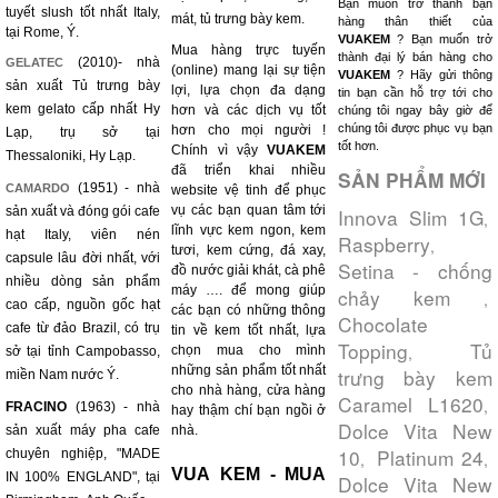
Bạn muốn trở thành bạn
tuyết slush tốt nhất Italy,
mát, tủ trưng bày kem.
hàng thân thiết của
tại Rome, Ý.
VUAKEM
? Bạn muốn trở
Mua hàng trực tuyến
thành đại lý bán hàng cho
(2010)- nhà
GELATEC
(online) mang lại sự tiện
VUAKEM
? Hãy gửi thông
sản xuất Tủ trưng bày
lợi, lựa chọn đa dạng
tin bạn cần hỗ trợ tới cho
kem gelato cấp nhất Hy
hơn và các dịch vụ tốt
chúng tôi ngay bây giờ để
chúng tôi được phục vụ bạn
hơn cho mọi người !
Lạp, trụ sở tại
tốt hơn.
Chính vì vậy
VUAKEM
Thessaloniki, Hy Lạp.
đã triển khai nhiều
SẢN PHẨM MỚI
(1951) - nhà
CAMARDO
website vệ tinh để phục
vụ các bạn quan tâm tới
sản xuất và đóng gói cafe
Innova Slim 1G
,
lĩnh vực kem ngon, kem
hạt Italy, viên nén
Raspberry
,
tươi, kem cứng, đá xay,
capsule lâu đời nhất, với
Setina - chống
đồ nước giải khát, cà phê
nhiều dòng sản phẩm
máy …. để mong giúp
chảy kem
,
cao cấp, nguồn gốc hạt
các bạn có những thông
Chocolate
cafe từ đảo Brazil, có trụ
tin về kem tốt nhất, lựa
Topping
Tủ
,
chọn mua cho mình
sở tại tỉnh Campobasso,
những sản phẩm tốt nhất
trưng bày kem
miền Nam nước Ý.
cho nhà hàng, cửa hàng
Caramel L1620
,
FRACINO
(1963) - nhà
hay thậm chí bạn ngồi ở
Dolce Vita New
sản xuất máy pha cafe
nhà.
10
Platinum 24
chuyên nghiệp, "MADE
,
,
VUA KEM - MUA
IN 100% ENGLAND", tại
Dolce Vita New