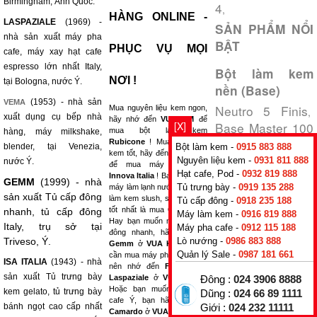
Birmingham, Anh Quốc.
4
,
HÀNG ONLINE -
LASPAZIALE
(1969) -
SẢN PHẨM NỔI
nhà sản xuất máy pha
BẬT
PHỤC VỤ MỌI
cafe, máy xay hạt cafe
espresso lớn nhất Italy,
Bột làm kem
NƠI !
tại Bologna, nước Ý.
nền (Base)
(1953) - nhà sản
VEMA
Neutro 5 Finis
Mua nguyên liệu kem ngon,
,
xuất dụng cụ bếp nhà
hãy nhớ đến
VUAKEM
để
[X]
Base Master 100
mua bột làm kem
hàng, máy milkshake,
CF
Base
Rubicone
! Mua máy làm
,
Bột làm kem -
0915 883 888
blender, tại Venezia,
kem tốt, hãy đến
VUA KEM
Planetaria
Nguyên liệu kem -
0931 811 888
,
nước Ý.
để mua máy làm kem
Hạt cafe, Pod -
0932 819 888
Innova Italia
! Bạn cần mua
GEMM
(1999) - nhà
Máy rửa chén
Tủ trưng bày -
0919 135 288
máy làm lạnh nước hay máy
sản xuất Tủ cấp đông
làm kem slush, sự lựa chọn
bát
Tủ cấp đông -
0918 235 188
tốt nhất là mua
Cofrimell
!
nhanh, tủ cấp đông
Máy làm kem -
0916 819 888
(dishwasher)
Hay bạn muốn mua tủ cấp
Italy, trụ sở tại
Máy pha cafe -
0912 115 188
đông nhanh, hãy nghĩ tới
Lò nướng -
0986 883 888
Triveso, Ý.
Gemm
ở
VUA KEM
! Bạn
Topping, sirup,
Quản lý Sale -
0987 181 661
cần mua máy pha cafe, bạn
Pure
ISA ITALIA
(1943) - nhà
nên nhớ đến
Fracino và
sản xuất Tủ trưng bày
Laspaziale
ở
VUA KEM
!
Đông :
024 3906 8888
Banana Topping
,
Hoặc bạn muốn mua hạt
kem gelato, tủ trưng bày
Dũng :
024 66 89 1111
Mango Topping
cafe Ý, bạn hãy nghĩ tới
,
bánh ngọt cao cấp nhất
Giới :
024 232 11111
Camardo
ở
VUA KEM
!