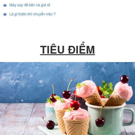
Máy xay rất bền và giá rẻ
Là gì trước khi chuyển việc ?
TIÊU ĐIỂM