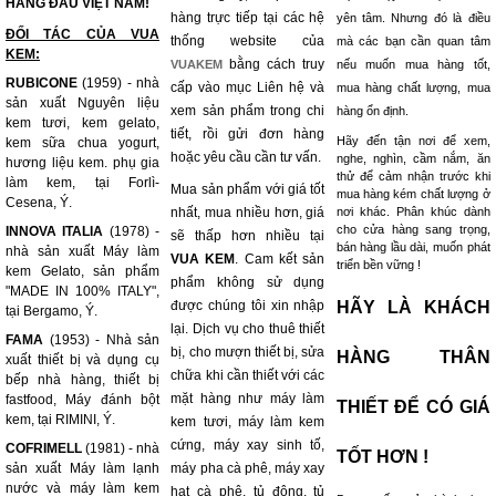
HÀNG ĐẦU VIỆT NAM!
hàng trực tiếp tại các hệ
yên tâm. Nhưng đó là điều
ĐỐI TÁC CỦA VUA
thống website của
mà các bạn cần quan tâm
KEM:
bằng cách truy
VUAKEM
nếu muốn mua hàng tốt,
RUBICONE
(1959) - nhà
cấp vào mục Liên hệ và
mua hàng chất lượng, mua
sản xuất Nguyên liệu
xem sản phẩm trong chi
hàng ổn định.
kem tươi, kem gelato,
tiết, rồi gửi đơn hàng
Hãy đến tận nơi để xem,
kem sữa chua yogurt,
hoặc yêu cầu cần tư vấn.
nghe, nghìn, cầm nắm, ăn
hương liệu kem. phụ gia
thử để cảm nhận trước khi
làm kem, tại Forlì-
Mua sản phẩm với giá tốt
mua hàng kém chất lượng ở
Cesena, Ý.
nhất, mua nhiều hơn, giá
nơi khác. Phân khúc dành
cho cửa hàng sang trọng,
INNOVA ITALIA
(1978) -
sẽ thấp hơn nhiều tại
bán hàng lầu dài, muốn phát
nhà sản xuất Máy làm
VUA KEM
. Cam kết sản
triển bền vững !
kem Gelato, sản phẩm
phẩm không sử dụng
"MADE IN 100% ITALY",
được chúng tôi xin nhập
HÃY LÀ KHÁCH
tại Bergamo, Ý.
lại. Dịch vụ cho thuê thiết
FAMA
(1953) - Nhà sản
bị, cho mượn thiết bị, sửa
HÀNG THÂN
xuất thiết bị và dụng cụ
chữa khi cần thiết với các
bếp nhà hàng, thiết bị
mặt hàng như máy làm
fastfood, Máy đánh bột
THIẾT ĐỂ CÓ GIÁ
kem, tại RIMINI, Ý.
kem tươi, máy làm kem
cứng, máy xay sinh tố,
COFRIMELL
(1981) - nhà
TỐT HƠN !
sản xuất Máy làm lạnh
máy pha cà phê, máy xay
nước và máy làm kem
hạt cà phê, tủ đông, tủ