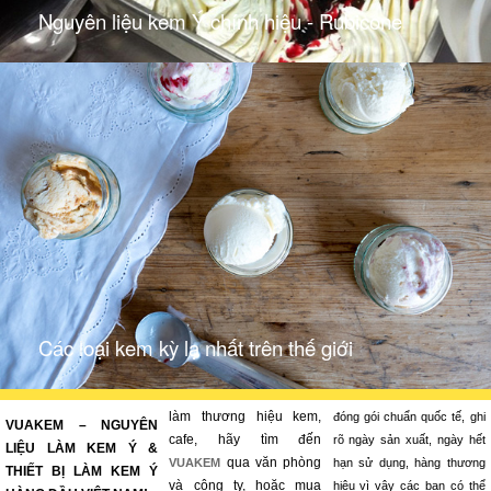
Nguyên liệu kem Ý chính hiệu - Rubicone
Các loại kem kỳ lạ nhất trên thế giới
làm thương hiệu kem,
đóng gói chuẩn quốc tế, ghi
VUAKEM – NGUYÊN
cafe, hãy tìm đến
rõ ngày sản xuất, ngày hết
LIỆU LÀM KEM Ý &
qua văn phòng
VUAKEM
hạn sử dụng, hàng thương
THIẾT BỊ LÀM KEM Ý
và công ty, hoặc mua
hiệu vì vậy các bạn có thể