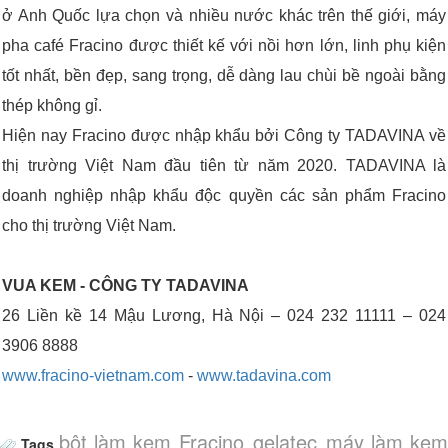
ở Anh Quốc lựa chọn và nhiều nước khác trên thế giới, máy
pha café Fracino được thiết kế với nồi hơn lớn, linh phụ kiện
tốt nhất, bền đẹp, sang trọng, dễ dàng lau chùi bề ngoài bằng
thép không gỉ.
Hiện nay Fracino được nhập khẩu bởi Công ty TADAVINA về
thị trường Việt Nam đầu tiên từ năm 2020. TADAVINA là
doanh nghiệp nhập khẩu độc quyền các sản phẩm Fracino
cho thị trường Việt Nam.
VUA KEM - CÔNG TY TADAVINA
26 Liền kề 14 Mậu Lương, Hà Nội – 024 232 11111 – 024
3906 8888
www.fracino-vietnam.com
-
www.tadavina.com
bột làm kem
Fracino
gelatec
máy làm ke
Tags
,
,
,