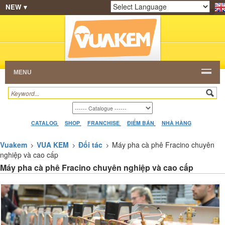
NEW ▾
SHOP
KEM NGON
HẠT CAFE
NHÀ HÀNG
Powered by
Translate
DEALERS
CATALOG
VIDEO
HỎI ĐÁP
LIÊN
HỆ
MENU
CATALOG
SHOP
FRANCHISE
ĐIỂM BÁN
NHÀ HÀNG
Vuakem
VUA KEM
Đối tác
Máy pha cà phê Fracino chuyên
nghiệp và cao cấp
Máy pha cà phê Fracino chuyên nghiệp và cao cấp