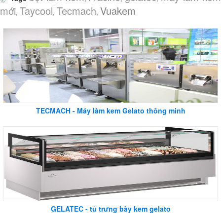
mới
Taycool
Tecmach
Vuakem
,
,
,
TECMACH - Máy làm kem Gelato thông minh
GELATEC - tủ trưng bày kem gelato