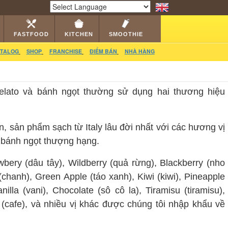
RS
CATALOG
VIDEO
HỎI ĐÁP
LIÊN HỆ
Powered by
Translate
FASTFOOD
KITCHEN
SMOOTHIE
TALOG
SHOP
FRANCHISE
ĐIỂM BÁN
NHÀ HÀNG
elato và bánh ngọt thường sử dụng hai thương hiệu
sản phẩm sạch từ Italy lâu đời nhất với các hương vị
p, bánh ngọt thượng hạng.
ry (dâu tây), Wildberry (quả rừng), Blackberry (nho
chanh), Green Apple (táo xanh), Kiwi (kiwi), Pineapple
lla (vani), Chocolate (sô cô la), Tiramisu (tiramisu),
e (cafe), và nhiều vị khác được chúng tôi nhập khẩu về