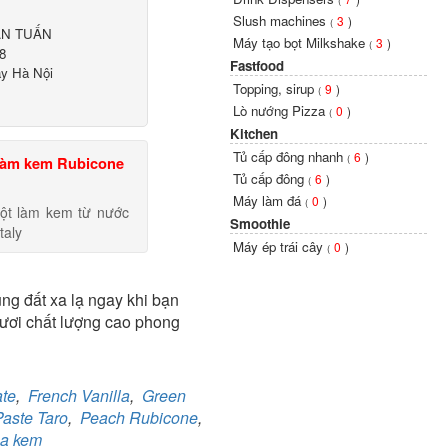
(
Slush machines
3
)
(
ĂN TUẤN
Máy tạo bọt Milkshake
3
)
(
8
Fastfood
ây Hà Nội
Topping, sirup
9
)
(
Lò nướng Pizza
0
)
(
Kitchen
Tủ cấp đông nhanh
6
)
(
làm kem Rubicone
Tủ cấp đông
6
)
(
Máy làm đá
0
)
(
ột làm kem từ nước
Smoothie
taly
Máy ép trái cây
0
)
(
g đất xa lạ ngay khi bạn
tươi chất lượng cao phong
ate
,
French Vanilla
,
Green
Paste Taro
,
Peach Rubicone
,
a kem