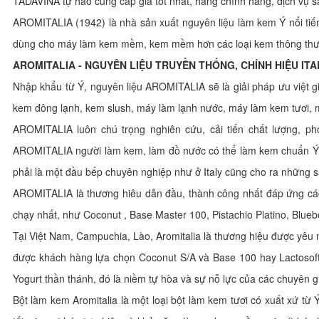
TADAVINA tự hào cung cấp giá tốt nhất, hàng chính hãng, dịch vụ s
AROMITALIA (1942) là nhà sản xuất nguyên liệu làm kem Ý nổi tiếng 
dùng cho máy làm kem mềm, kem mềm hơn các loại kem thông thườn
AROMITALIA - NGUYÊN LIỆU TRUYỀN THỐNG, CHÍNH HIỆU ITA
Nhập khẩu từ Ý, nguyên liệu AROMITALIA sẽ là giải pháp ưu việt 
kem đông lạnh, kem slush, máy làm lạnh nước, máy làm kem tươi,
AROMITALIA luôn chú trọng nghiên cứu, cải tiến chất lượng, 
AROMITALIA người làm kem, làm đồ nước có thể làm kem chuẩn Ý, 
phải là một đầu bếp chuyên nghiệp như ở Italy cũng cho ra những 
AROMITALIA là thương hiêu dẫn đầu, thành công nhất đáp ứng các 
chạy nhất, như Coconut , Base Master 100, Pistachio Platino, Blueb
Tại Việt Nam, Campuchia, Lào, Aromitalia là thương hiệu được yê
được khách hàng lựa chọn Coconut S/A và Base 100 hay Lactosoft
Yogurt thần thánh, đó là niềm tự hòa và sự nỗ lực của các chuyên g
Bột làm kem Aromitalia là một loại bột làm kem tươi có xuất xứ từ