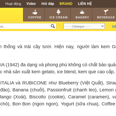
Hoạt động
Video
Hỏi đáp
BRAND
LIÊN HỆ
SHOP
KEM NGON
HẠT CAFE
NHÀ HÀNG
DEALE
COFFEE
ICE CREAM
BAKERY
BEVERAGE
CA
 thống và trái cây tươi. Hiện nay, người làm kem G
(1942) đa dạng và phong phú không có chất bảo quản, 
i các nhà sản xuất kem gelato, ice blend, kem que cao cấ
TALIA và RUBICONE như Blueberry (Việt Quất), Strawbe
ào), Banana (chuối), Passionfruit (chanh leo), Lemon (
go (Xoài), Biscotto (cookie), Caramel (caramen), vani
c chó), Bon Bon (ngon ngon), Yogurt (sữa chua), Coffe