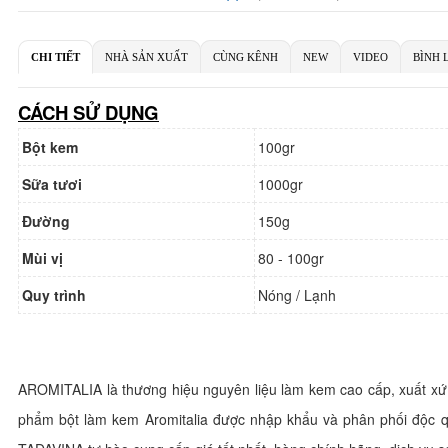
Số
CHI TIẾT
NHÀ SẢN XUẤT
CÙNG KÊNH
NEW
VIDEO
BÌNH 
CÁCH SỬ DỤNG
N
Ch
Ch
Bột kem
100gr
Số
Sữa tươi
1000gr
Đường
150g
Mùi vị
80 - 100gr
Quy trình
Nóng / Lạnh
AROMITALIA là thương hiệu nguyên liệu làm kem cao cấp, xuất xứ từ
phẩm bột làm kem Aromitalia được nhập khẩu và phân phối độc 