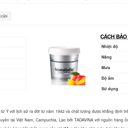
 TK:
069 1000 886 001
LUẬN
gân hàng TMCP Việt Nam Thịnh Vượng
CÁCH BẢO
i nhánh:
VBbank Hà Nội
ủ TK:
Nguyễn Văn Tuấn
 TK:
222 899 001
Nhiệt độ
Ngân hàng Ngoại thương Việt Nam
Chi nhánh:
Vietcombank Hà Nội
Nắng
Chủ TK:
Nguyễn Văn Tuấn
Số TK:
1986 883 888
Mưa
Độ ẩm
Sử dụng
 Ý với lịch sử ra đời từ năm 1942 và chất lượng được khẳng định trê
quyền tại Việt Nam, Campuchia, Lào bởi TADAVINA với nguồn hàng ổ