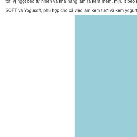
tốt, vị ngọt béo tự nhiên và khả năng làm ra kem mềm, mịn, ít bé
SOFT và Yogusoft, phù hợp cho cả việc làm kem tươi và kem yogur