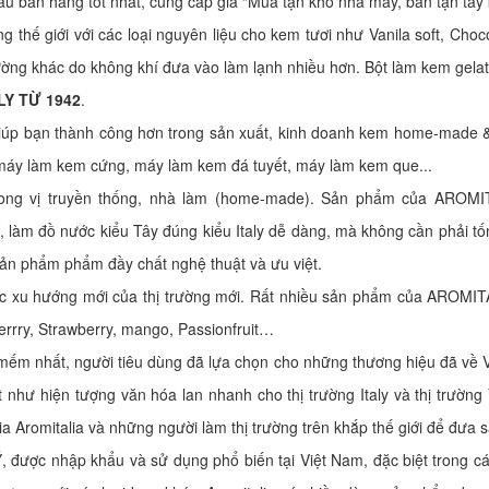
au bán hàng tốt nhất, cung cấp giá “Mua tận kho nhà máy, bán tận tay
thế giới với các loại nguyên liệu cho kem tươi như Vanila soft, Choc
g khác do không khí đưa vào làm lạnh nhiều hơn. Bột làm kem gelat
LY TỪ 1942
.
giúp bạn thành công hơn trong sản xuất, kinh doanh kem home-made 
 máy làm kem cứng, máy làm kem đá tuyết, máy làm kem que...
phong vị truyền thống, nhà làm (home-made). Sản phẩm của AROM
làm đồ nước kiểu Tây đúng kiểu Italy dễ dàng, mà không cần phải tố
sản phẩm phẩm đầy chất nghệ thuật và ưu việt.
xu hướng mới của thị trường mới. Rất nhiều sản phẩm của AROMITALI
errry, Strawberry, mango, Passionfruit…
u mếm nhất, người tiêu dùng đã lựa chọn cho những thương hiệu đã về
 như hiện tượng văn hóa lan nhanh cho thị trường Italy và thị trườ
ia Aromitalia và những người làm thị trường trên khắp thế giới để đưa 
 Ý, được nhập khẩu và sử dụng phổ biến tại Việt Nam, đặc biệt trong 