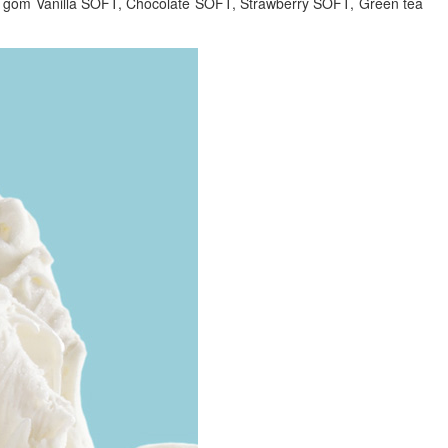
bao gồm Vanilla SOFT, Chocolate SOFT, Strawberry SOFT, Green tea