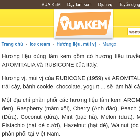
VUA KEM
Dạy làm kem
Dịch vụ
Tuyển dụng
Trang chủ
›
Ice cream
›
Hương liệu, mùi vị
›
Mango
Hương liệu dùng làm kem gồm có hương liệu truyền
AROMITALIA và RUBICONE của Italy.
Hương vị, mùi vị của RUBICONE (1959) và AROMITALIA 
trái cây, bánh cookie, chocolate, yogurt ... sẽ làm hà
Một địa chỉ phân phối các hương liệu làm kem AROMI
đen), Raspberry (mâm xôi), Cherry (Anh đào), Peach (đ
(Dứa), Coconut (dừa), Mint (bạc hà), Melon (dưa), Man
Pistachio (hạt dẻ cười), Hazelnut (hạt dẻ), Walnut (ó
phân phối tại Việt Nam.