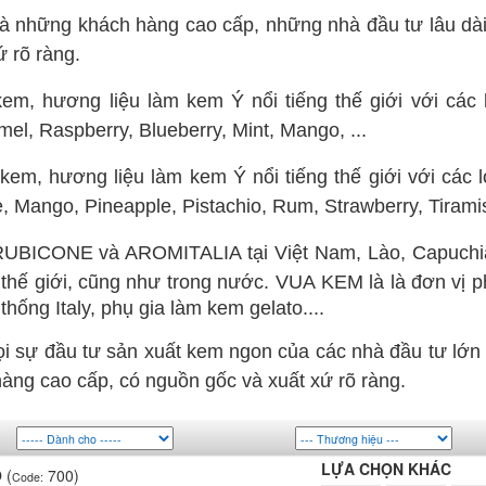
à những khách hàng cao cấp, những nhà đầu tư lâu dài
ứ rõ ràng.
em, hương liệu làm kem Ý nổi tiếng thế giới với các l
el, Raspberry, Blueberry, Mint, Mango, ...
kem, hương liệu làm kem Ý nổi tiếng thế giới với các 
 Mango, Pineapple, Pistachio, Rum, Strawberry, Tiramisu
UBICONE và AROMITALIA tại Việt Nam, Lào, Capuchia, 
thế giới, cũng như trong nước.
VUA
KEM là là đơn vị p
hống Italy, phụ gia làm kem gelato....
mọi sự đầu tư sản xuất kem ngon của các nhà đầu tư lớ
àng cao cấp, có nguồn gốc và xuất xứ rõ ràng.
o
LỰA CHỌN KHÁC
(
700)
Code: