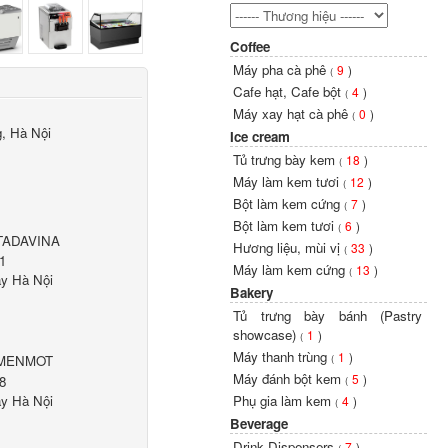
Coffee
Máy pha cà phê
9
)
(
Cafe hạt, Cafe bột
4
)
(
Máy xay hạt cà phê
0
)
(
, Hà Nội
Ice cream
Tủ trưng bày kem
18
)
(
Máy làm kem tươi
12
)
(
Bột làm kem cứng
7
)
(
Bột làm kem tươi
6
)
(
 TADAVINA
Hương liệu, mùi vị
33
)
(
1
Máy làm kem cứng
13
)
(
ây Hà Nội
Bakery
Tủ trưng bày bánh (Pastry
showcase)
1
)
(
Máy thanh trùng
1
)
(
 MENMOT
Máy đánh bột kem
5
)
8
(
ây Hà Nội
Phụ gia làm kem
4
)
(
Beverage
Drink Dispensers
7
)