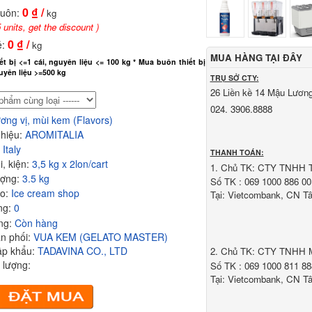
0
₫ /
buôn:
kg
 units, get the discount )
0
₫ /
ẻ:
kg
MUA HÀNG TẠI ĐÂY
iết bị <=1 cái, nguyên liệu <= 100 kg * Mua buôn thiết bị
guyên liệu >=500 kg
TRỤ SỞ CTY:
26 Liền kề 14 Mậu Lương
024. 3906.8888
ơng vị, mùi kem (Flavors)
 hiệu:
AROMITALIA
:
Italy
THANH TOÁN:
i, kiện:
3,5 kg x 2lon/cart
1. Chủ TK: CTY TNHH
ượng:
3.5 kg
Số TK : 069 1000 886 00
ho:
Ice cream shop
Tại: Vietcombank, CN T
ng:
0
ạng:
Còn hàng
n phối:
VUA KEM (GELATO MASTER)
ập khẩu:
TADAVINA CO., LTD
2. Chủ TK: CTY TNHH
 lượng:
Số TK : 069 1000 811 88
Tại: Vietcombank, CN T