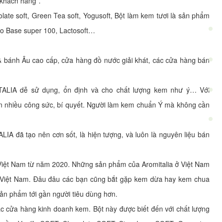
 khách hàng”.
olate soft, Green Tea soft, Yogusoft, Bột làm kem tươi là sản phẩm
o Base super 100, Lactosoft…
& bánh Âu cao cấp, cửa hàng đồ nước giải khát, các cửa hàng bán
ITALIA dễ sử dụng, ổn định và cho chất lượng kem như ý… Với
n nhiều công sức, bí quyết. Người làm kem chuẩn Ý mà không cần
A đã tạo nên cơn sốt, là hiện tượng, và luôn là nguyên liệu bán
 Việt Nam từ năm 2020. Những sản phẩm của Aromitalia ở Việt Nam
ng Việt Nam. Đâu đâu các bạn cũng bắt gặp kem dừa hay kem chua
sản phẩm tới gần người tiêu dùng hơn.
các cửa hàng kinh doanh kem. Bột này được biết đến với chất lượng