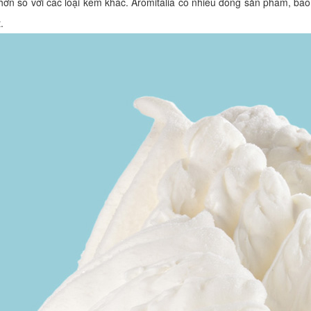
o hơn so với các loại kem khác. Aromitalia có nhiều dòng sản phẩm, 
t.