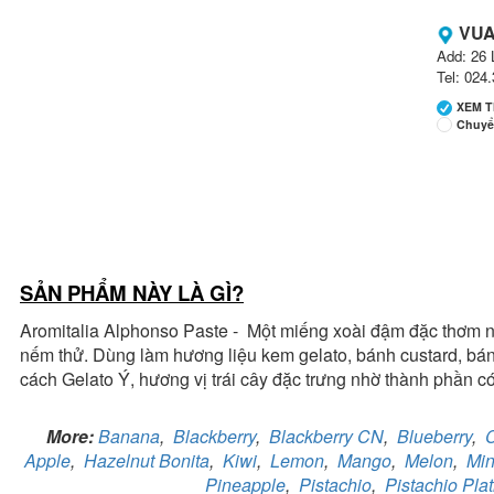
VUA
Add: 26 
Tel: 024
XEM 
Chuyể
Ng
SẢN PHẨM NÀY LÀ GÌ?
Ch
Ch
Aromitalia Alphonso Paste - Một miếng xoài đậm đặc thơm n
Số
nếm thử. Dùng làm hương liệu kem gelato, bánh custard, bá
cách Gelato Ý, hương vị trái cây đặc trưng nhờ thành phần có
More:
Banana
,
Blackberry
,
Blackberry CN
,
Blueberry
,
Ng
Apple
,
Hazelnut Bonita
,
Kiwi
,
Lemon
,
Mango
,
Melon
,
Min
Ch
Ch
Pineapple
,
Pistachio
,
Pistachio Plat