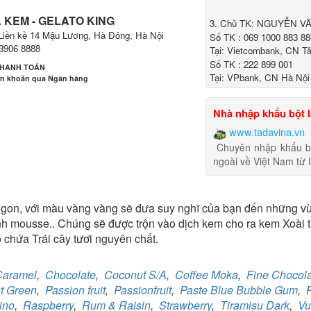
 KEM - GELATO KING
3. Chủ TK: NGUYỄN V
Liền kề 14 Mậu Lương, Hà Đông, Hà Nội
Số TK : 069 1000 883 88
.3906 8888
Tại: Vietcombank, CN T
Số TK : 222 899 001
THANH TOÁN
Tại: VPbank, CN Hà Nội
n khoản qua Ngân hàng
Nhà nhập khẩu bột 
www.tadavina.vn
Chuyên nhập khẩu b
ngoài về Việt Nam từ I
ân hàng Ngoại thương Việt Nam
i nhánh:
Vietcombank Tây Hà Nội
ủ TK:
CÔNG TY TNHH MENMOT
gon, với màu vàng vàng sẽ đưa suy nghĩ của bạn đến những vùn
 TK:
069 1000 811 888
nh mousse.. Chúng sẽ được trộn vào dịch kem cho ra kem Xoài 
 chứa Trái cây tươi nguyên chất.
Caramel
,
Chocolate
,
Coconut S/A
,
Coffee Moka
,
Fine Chocol
ân hàng Ngoại thương Việt Nam
t Green
,
Passion fruit
,
Passionfruit
,
Paste Blue Bubble Gum
,
i nhánh:
Vietcombank Tây Hà Nội
ủ TK:
CÔNG TY TNHH TADAVINA
ino
,
Raspberry
,
Rum & Raisin
,
Strawberry
,
Tiramisu Dark
,
Vu