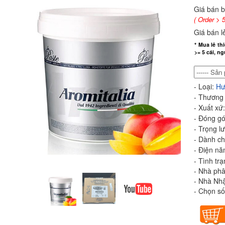
Giá bán 
( Order > 5
Giá bán l
* Mua lẻ th
>= 5 cái, n
- Loại:
Hư
- Thương
- Xuất xứ
- Đóng gó
- Trọng l
- Dành c
- Điện nă
- Tình tr
- Nhà phâ
- Nhà Nh
- Chọn số