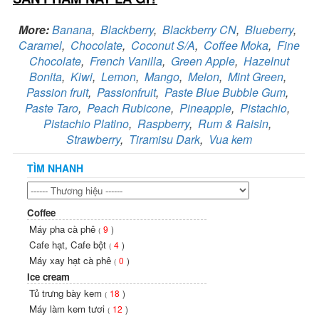
More:
Banana
,
Blackberry
,
Blackberry CN
,
Blueberry
,
Caramel
,
Chocolate
,
Coconut S/A
,
Coffee Moka
,
Fine
Chocolate
,
French Vanilla
,
Green Apple
,
Hazelnut
Bonita
,
Kiwi
,
Lemon
,
Mango
,
Melon
,
Mint Green
,
Passion fruit
,
Passionfruit
,
Paste Blue Bubble Gum
,
Paste Taro
,
Peach Rubicone
,
Pineapple
,
Pistachio
,
Pistachio Platino
,
Raspberry
,
Rum & Raisin
,
Strawberry
,
Tiramisu Dark
,
Vua kem
TÌM NHANH
Coffee
Máy pha cà phê
9
)
(
Cafe hạt, Cafe bột
4
)
(
Máy xay hạt cà phê
0
)
(
Ice cream
Tủ trưng bày kem
18
)
(
Máy làm kem tươi
12
)
(