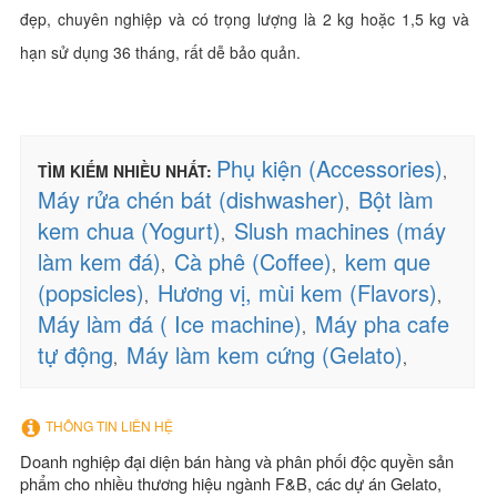
đẹp, chuyên nghiệp và có trọng lượng là 2 kg hoặc 1,5 kg và
hạn sử dụng 36 tháng, rất dễ bảo quản.
Phụ kiện (Accessories)
TÌM KIẾM NHIỀU NHẤT:
,
Máy rửa chén bát (dishwasher)
Bột làm
,
kem chua (Yogurt)
Slush machines (máy
,
làm kem đá)
Cà phê (Coffee)
kem que
,
,
(popsicles)
Hương vị, mùi kem (Flavors)
,
,
Máy làm đá ( Ice machine)
Máy pha cafe
,
tự động
Máy làm kem cứng (Gelato)
,
,
THÔNG TIN LIÊN HỆ
Doanh nghiệp đại diện bán hàng và phân phối độc quyền sản
phẩm cho nhiều thương hiệu ngành F&B, các dự án Gelato,