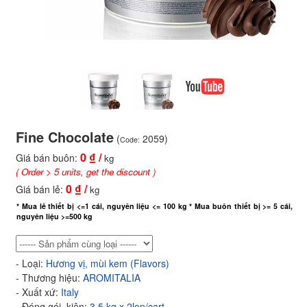
Fine Chocolate
(
2059)
Code:
0
₫ /
Giá bán buôn:
kg
( Order > 5 units, get the discount )
0
₫ /
Giá bán lẻ:
kg
* Mua lẻ thiết bị <=1 cái, nguyên liệu <= 100 kg * Mua buôn thiết bị >= 5 cái,
nguyên liệu >=500 kg
- Loại:
Hương vị, mùi kem (Flavors)
- Thương hiệu:
AROMITALIA
- Xuất xứ:
Italy
- Đóng gói, kiện:
3,5 kg x 2lon/cart