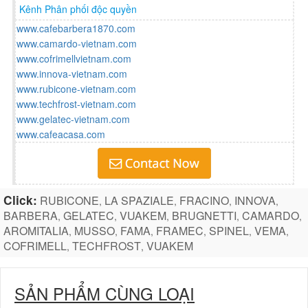
Kênh Phân phối độc quyền
www.cafebarbera1870.com
www.camardo-vietnam.com
www.cofrimellvietnam.com
www.innova-vietnam.com
www.rubicone-vietnam.com
www.techfrost-vietnam.com
www.gelatec-vietnam.com
www.cafeacasa.com
Click:
RUBICONE
LA SPAZIALE
FRACINO
INNOVA
,
,
,
,
BARBERA
GELATEC
VUAKEM
BRUGNETTI
CAMARDO
,
,
,
,
,
AROMITALIA
MUSSO
FAMA
FRAMEC
SPINEL
VEMA
,
,
,
,
,
,
COFRIMELL
TECHFROST
VUAKEM
,
,
SẢN PHẨM CÙNG LOẠI