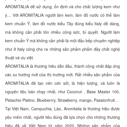
AROMITALIA dễ sử dụng, ổn định và cho chất lượng kem như
ý… Với AROMITALIA người làm kem, làm đồ nước có thể làm
kem chuẩn Ý, làm đồ nước kiểu Tây đúng kiểu Italy dễ dàng,
mà không cần phải tốn nhiều công sức, bí quyết. Người làm
kem chuẩn Ý mà không cần phải là một đầu bếp chuyên nghiệp
như ở Italy cũng cho ra những sản phẩm phẩm đầy chất nghệ
thuật và ưu việt.
AROMITALIA là thương hiêu dẫn đầu, thành công nhất đáp ứng
các xu hướng mới của thị trường mới. Rất nhiều sản phẩm của
AROMITALIA đã tạo nên cơn sốt, là hiện tượng, và luôn là
nguyên liệu bán chạy nhất, như Coconut , Base Master 100,
Pistachio Platino, Blueberrry, Strawberry, mango, Passionfruit…
Tại Việt Nam, Campuchia, Lào, Aromitalia là thương hiệu được
yêu mếm nhất, người tiêu dùng đã lựa chọn cho những thương
hiệu đã về Việt Nam từ năm 2020. Những sản phẩm của