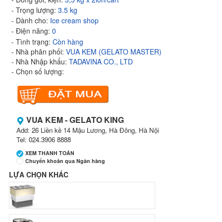
- Trọng lượng:
3.5 kg
- Dành cho:
Ice cream shop
- Điện năng:
0
- Tình trạng:
Còn hàng
- Nhà phân phối:
VUA KEM (GELATO MASTER)
- Nhà Nhập khẩu:
TADAVINA CO., LTD
- Chọn số lượng:
VUA KEM - GELATO KING
Add: 26 Liền kề 14 Mậu Lương, Hà Đông, Hà Nội
Tel: 024.3906 8888
XEM THANH TOÁN
Chuyển khoản qua Ngân hàng
LỰA CHỌN KHÁC
Ngân hàng Ngoại thương Việt Nam
Chi nhánh:
Vietcombank Tây Hà Nội
Chủ TK:
CÔNG TY TNHH MENMOT
Số TK:
069 1000 811 888