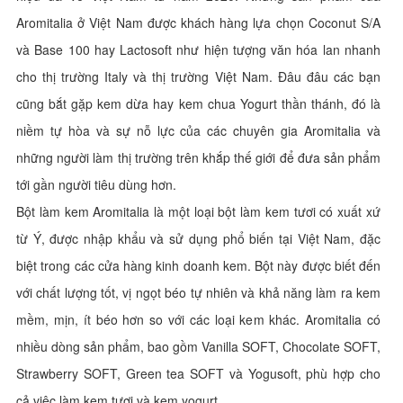
Aromitalia ở Việt Nam được khách hàng lựa chọn Coconut S/A
và Base 100 hay Lactosoft như hiện tượng văn hóa lan nhanh
cho thị trường Italy và thị trường Việt Nam. Đâu đâu các bạn
cũng bắt gặp kem dừa hay kem chua Yogurt thần thánh, đó là
niềm tự hòa và sự nỗ lực của các chuyên gia Aromitalia và
những người làm thị trường trên khắp thế giới để đưa sản phẩm
tới gần người tiêu dùng hơn.
Bột làm kem Aromitalia là một loại bột làm kem tươi có xuất xứ
từ Ý, được nhập khẩu và sử dụng phổ biến tại Việt Nam, đặc
biệt trong các cửa hàng kinh doanh kem. Bột này được biết đến
với chất lượng tốt, vị ngọt béo tự nhiên và khả năng làm ra kem
mềm, mịn, ít béo hơn so với các loại kem khác. Aromitalia có
nhiều dòng sản phẩm, bao gồm Vanilla SOFT, Chocolate SOFT,
Strawberry SOFT, Green tea SOFT và Yogusoft, phù hợp cho
cả việc làm kem tươi và kem yogurt.