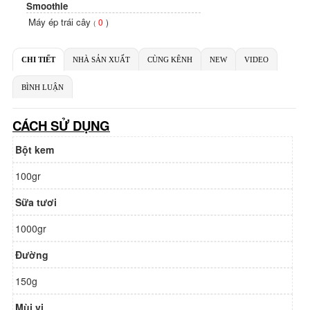
Smoothie
Máy ép trái cây
0
)
(
CHI TIẾT
NHÀ SẢN XUẤT
CÙNG KÊNH
NEW
VIDEO
BÌNH LUẬN
CÁCH SỬ DỤNG
Bột kem
100gr
Sữa tươi
1000gr
Đường
150g
Mùi vị