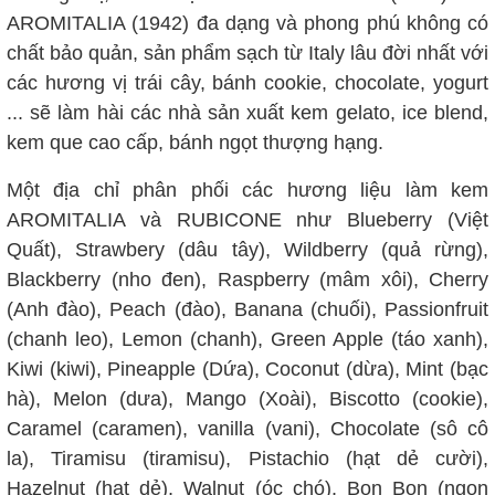
AROMITALIA (1942) đa dạng và phong phú không có
chất bảo quản, sản phẩm sạch từ Italy lâu đời nhất với
các hương vị trái cây, bánh cookie, chocolate, yogurt
... sẽ làm hài các nhà sản xuất kem gelato, ice blend,
kem que cao cấp, bánh ngọt thượng hạng.
Một địa chỉ phân phối các hương liệu làm kem
AROMITALIA và RUBICONE như Blueberry (Việt
Quất), Strawbery (dâu tây), Wildberry (quả rừng),
Blackberry (nho đen), Raspberry (mâm xôi), Cherry
(Anh đào), Peach (đào), Banana (chuối), Passionfruit
(chanh leo), Lemon (chanh), Green Apple (táo xanh),
Kiwi (kiwi), Pineapple (Dứa), Coconut (dừa), Mint (bạc
hà), Melon (dưa), Mango (Xoài), Biscotto (cookie),
Caramel (caramen), vanilla (vani), Chocolate (sô cô
la), Tiramisu (tiramisu), Pistachio (hạt dẻ cười),
Hazelnut (hạt dẻ), Walnut (óc chó), Bon Bon (ngon