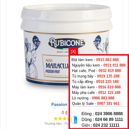
[X]
Bột làm kem -
0915 883 888
Nguyên liệu kem -
0931 811 888
Hạt cafe, Pod -
0932 819 888
Tủ trưng bày -
0919 135 288
Tủ cấp đông -
0918 235 188
Máy làm kem -
0916 819 888
Máy pha cafe -
0912 115 188
Lò nướng -
0986 883 888
Passion Fruit
Quản lý Sale -
0987 181 661
0
₫
Đông :
024 3906 8888
Dũng :
024 66 89 1111
Thương hiệu :
Rubicone
,
Italy
Giới :
024 232 11111