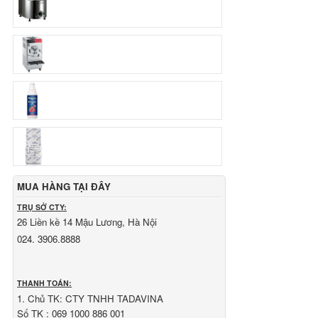
Ngân hàng Ngoại thương Việt Nam
Chi nhánh:
Vietcombank Tây Hà Nội
Chủ TK:
CÔNG TY TNHH TADAVINA
Số TK:
069 1000 886 001
Ngân hàng TMCP Việt Nam Thịnh Vượng
Chi nhánh:
VBbank Hà Nội
Chủ TK:
Nguyễn Văn Tuấn
Số TK:
222 899 001
Ngân hàng Ngoại thương Việt Nam
Chi nhánh:
Vietcombank Hà Nội
Chủ TK:
Nguyễn Văn Tuấn
Số TK:
1986 883 888
MUA HÀNG TẠI ĐÂY
TRỤ SỞ CTY:
26 Liền kề 14 Mậu Lương, Hà Nội
024. 3906.8888
THANH TOÁN:
1. Chủ TK: CTY TNHH TADAVINA
Số TK : 069 1000 886 001