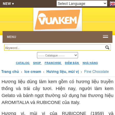
NEW ▾
SHOP
KEM NGON
HẠT CAFE
NHÀ HÀNG
Powered by
Translate
DEALERS
CATALOG
VIDEO
HỎI ĐÁP
LIÊN
HỆ
MENU
CATALOG
SHOP
FRANCHISE
ĐIỂM BÁN
NHÀ HÀNG
Trang chủ
›
Ice cream
›
Hương liệu, mùi vị
›
Fine Chocolate
Hương liệu dùng làm kem gồm có hương liệu truyền
thống và trái cây tươi. Hiện nay, người làm kem
Gelato và bánh ngọt thường sử dụng hai thương hiệu
AROMITALIA và RUBICONE của Italy.
Hương vị, mùi vị của RUBICONE (1959) và