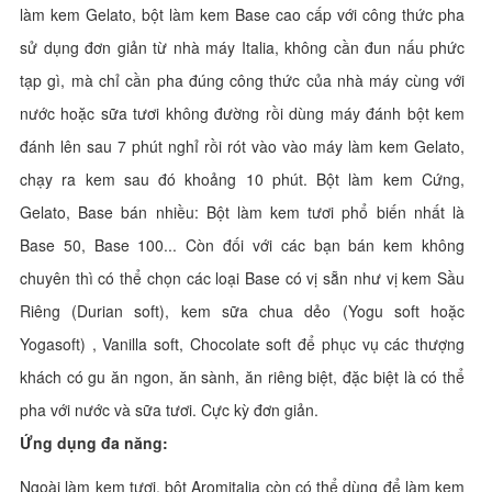
làm kem Gelato, bột làm kem Base cao cấp với công thức pha
sử dụng đơn giản từ nhà máy Italia, không cần đun nấu phức
tạp gì, mà chỉ cần pha đúng công thức của nhà máy cùng với
nước hoặc sữa tươi không đường rồi dùng máy đánh bột kem
đánh lên sau 7 phút nghỉ rồi rót vào vào máy làm kem Gelato,
chạy ra kem sau đó khoảng 10 phút. Bột làm kem Cứng,
Gelato, Base bán nhiều: Bột làm kem tươi phổ biến nhất là
Base 50, Base 100... Còn đối với các bạn bán kem không
chuyên thì có thể chọn các loại Base có vị sẵn như vị kem Sầu
Riêng (Durian soft), kem sữa chua dẻo (Yogu soft hoặc
Yogasoft) , Vanilla soft, Chocolate soft để phục vụ các thượng
khách có gu ăn ngon, ăn sành, ăn riêng biệt, đặc biệt là có thể
pha với nước và sữa tươi. Cực kỳ đơn giản.
Ứng dụng đa năng:
Ngoài làm kem tươi, bột Aromitalia còn có thể dùng để làm kem