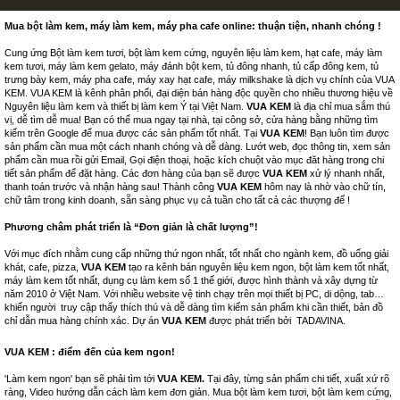
Mua bột làm kem, máy làm kem, máy pha cafe online: thuận tiện, nhanh chóng !
Cung ứng Bột làm kem tươi, bột làm kem cứng, nguyên liệu làm kem, hạt cafe, máy làm
kem tươi, máy làm kem gelato, máy đánh bột kem, tủ đông nhanh, tủ cấp đông kem, tủ
trưng bày kem, máy pha cafe, máy xay hạt cafe, máy milkshake là dịch vụ chính của VUA
KEM. VUA KEM là kênh phân phối, đại diện bán hàng độc quyền cho nhiều thương hiệu về
Nguyên liệu làm kem và thiết bị làm kem Ý tại Việt Nam.
VUA KEM
là địa chỉ mua sắm thú
vị, dễ tìm dễ mua! Bạn có thể mua ngay tại nhà, tại công sở, cửa hàng bằng những tìm
kiếm trên Google để mua được các sản phẩm tốt nhất. Tại
VUA KEM
! Bạn luôn tìm được
sản phẩm cần mua một cách nhanh chóng và dễ dàng. Lướt web, đọc thông tin, xem sản
phẩm cần mua rồi gửi Email, Gọi điện thoại, hoặc kích chuột vào mục đăt hàng trong chi
tiết sản phẩm để đặt hàng. Các đơn hàng của bạn sẽ được
VUA KEM
xử lý nhanh nhất,
thanh toán trước và nhận hàng sau! Thành công
VUA KEM
hôm nay là nhờ vào chữ tín,
chữ tâm trong kinh doanh, sẵn sàng phục vụ cả tuần cho tất cả các thượng đế !
Phương châm phát triển là “Đơn giản là chất lượng”!
Với mục đích nhằm cung cấp những thứ ngon nhất, tốt nhất cho ngành kem, đồ uống giải
khát, cafe, pizza,
VUA KEM
tạo ra kênh bán nguyên liệu kem ngon, bột làm kem tốt nhất,
máy làm kem tốt nhất, dụng cụ làm kem số 1 thế giới, được hình thành và xây dựng từ
năm 2010 ở Việt Nam. Với nhiều website vệ tinh chạy trên mọi thiết bị PC, di dộng, tab…
khiến người truy cập thấy thích thú và dễ dàng tìm kiếm sản phẩm khi cần thiết, bản đồ
chỉ dẫn mua hàng chính xác. Dự án
VUA KEM
được phát triển bởi
TADAVINA
.
VUA KEM : điểm đến của kem ngon!
'Làm kem ngon' bạn sẽ phải tìm tới
VUA KEM.
Tại đây, từng sản phẩm chi tiết, xuất xứ rõ
ràng, Video hướng dẫn cách làm kem đơn giản. Mua bột làm kem tươi, bột làm kem cứng,