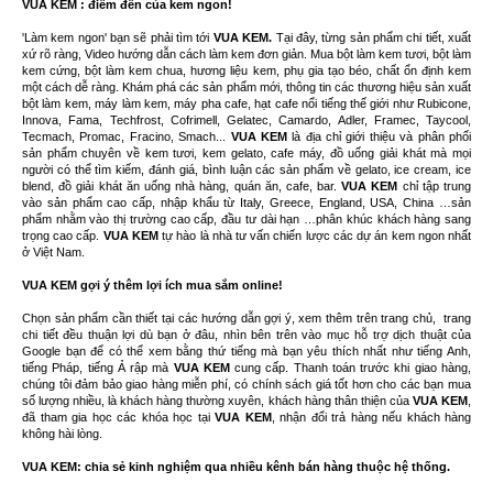
VUA KEM : điểm đến của kem ngon!
'Làm kem ngon' bạn sẽ phải tìm tới
VUA KEM.
Tại đây, từng sản phẩm chi tiết, xuất
xứ rõ ràng, Video hướng dẫn cách làm kem đơn giản. Mua bột làm kem tươi, bột làm
kem cứng, bột làm kem chua, hương liệu kem, phụ gia tạo béo, chất ổn định kem
một cách dễ ràng. Khám phá các sản phẩm mới, thông tin các thương hiệu sản xuất
bột làm kem, máy làm kem, máy pha cafe, hạt cafe nổi tiếng thế giới như Rubicone,
Innova, Fama, Techfrost, Cofrimell, Gelatec, Camardo, Adler, Framec, Taycool,
Tecmach, Promac, Fracino, Smach...
VUA KEM
là địa chỉ giới thiệu và phân phối
sản phẩm chuyên về kem tươi, kem gelato, cafe máy, đồ uống giải khát mà mọi
người có thể tìm kiếm, đánh giá, bình luận các sản phẩm về gelato, ice cream, ice
blend, đồ giải khát ăn uống nhà hàng, quán ăn, cafe, bar.
VUA KEM
chỉ tập trung
vào sản phẩm cao cấp, nhập khẩu từ Italy, Greece, England, USA, China …sản
phẩm nhằm vào thị trường cao cấp, đầu tư dài hạn …phân khúc khách hàng sang
trọng cao cấp.
VUA KEM
tự hào là nhà tư vấn chiến lược các dự án kem ngon nhất
ở Việt Nam.
VUA KEM gợi ý thêm lợi ích mua sắm online!
Chọn sản phẩm cần thiết tại các hướng dẫn gợi ý, xem thêm trên trang chủ, trang
chi tiết đều thuận lợi dù bạn ở đâu, nhìn bên trên vào mục hỗ trợ dịch thuật của
Google bạn để có thể xem bằng thứ tiếng mà bạn yêu thích nhất như tiếng Anh,
tiếng Pháp, tiếng Ả rập mà
VUA KEM
cung cấp. Thanh toán trước khi giao hàng,
chúng tôi đảm bảo giao hàng miễn phí, có chính sách giá tốt hơn cho các bạn mua
số lượng nhiều, là khách hàng thường xuyên, khách hàng thân thiện của
VUA KEM
,
đã tham gia học các khóa học tại
VUA KEM
, nhận đổi trả hàng nếu khách hàng
không hài lòng.
VUA KEM: chia sẻ kinh nghiệm qua nhiều kênh bán hàng thuộc hệ thống.