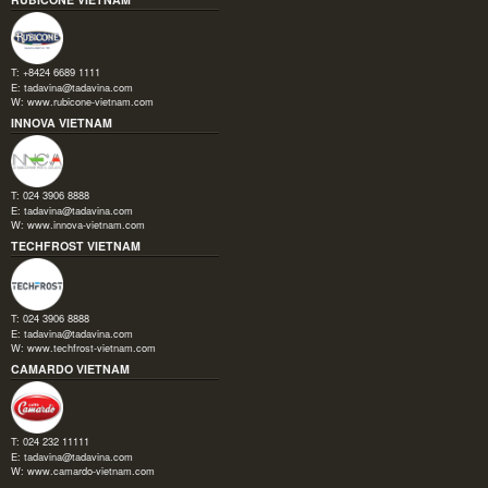
T: +8424 6689 1111
E:
tadavina@tadavina.com
W:
www.rubicone-vietnam.com
INNOVA VIETNAM
T: 024 3906 8888
E:
tadavina@tadavina.com
W:
www.innova-vietnam.com
TECHFROST VIETNAM
T: 024 3906 8888
E:
tadavina@tadavina.com
W:
www.techfrost-vietnam.com
CAMARDO VIETNAM
T: 024 232 11111
E:
tadavina@tadavina.com
W:
www.camardo-vietnam.com