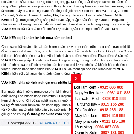
bột làm kem sữa chua, hương liệu kem, phụ gia tạo béo, chất ổn định kem một cách dễ
ràng. Khám phá các sản phẩm mới, thông tin các thương hiệu sản xuất bột làm kem, máy
làm kem, máy pha cafe, hạt cafe nổi tiếng thế giới như Rubicone, Innova, Fama, Gemm,
Cofrimell, Gelatec, Camardo, Adler, ISA, Tecfrigo, Fracino, Laspaziale, Vema...
VUA
KEM
chỉ tập trung cung ứng sản phẩm cao cấp, nhập khẩu từ Italy, Greece, England, …
nhằm vào thị trường cao cấp, đầu tư dài hạn, phân khúc khách hàng sang trọng cao cấp.
VUA KEM
tự hào là nhà tư vấn chiến lược các dự án kem ngon nhất ở Việt Nam.
VUA KEM gợi ý thêm lợi ích mua sắm online!
Chọn sản phẩm cần thiết tại các hướng dẫn gợi ý, xem thêm trên trang chủ, trang chi tiết
đều thuận lợi dù bạn ở đâu, nhìn bên trên vào mục hỗ trợ dịch thuật của Google bạn để có
thể xem bằng thứ tiếng mà bạn yêu thích nhất như tiếng Anh, tiếng Pháp, tiếng Ả rập mà
VUA KEM
cung cấp. Thanh toán trước khi giao hàng, chúng tôi đảm bảo giao hàng miễn
phí, có chính sách giá tốt hơn cho các bạn mua số lượng nhiều, là khách hàng thường
xuyên, khách hàng thân thiện của
VUA KEM
, đã tham gia học các khóa học tại
VUA
KEM
, nhận đổi trả hàng nếu khách hàng không hài lòng.
[X]
VUA KEM: chia sẻ kinh nghiệm qua nhiều kênh bán hàng thuộc hệ thống.
Bột làm kem -
0915 883 888
Bạn muốn thành công trong quá trình kinh doanh nhà hàng, hãy nghĩ tới những sản phẩm
Nguyên liệu kem -
0931 811 888
chất lượng cho khách hàng của mình. Đừng bao giờ kinh doanh những mặt hàng nhái,
Hạt cafe, Pod -
0932 819 888
kém chất lượng. Chỉ có sản phẩm sạch, nguồn gốc xuất xứ rõ ràng, tốt cho sức khỏe bạn
Tủ trưng bày -
0919 135 288
và người thân khi làm kem, ăn bánh ngọt, bạn sẽ thành công. Đừng bỏ lỡ cơ hội mua hàng
tốt với giá mua tốt nhất hấp dẫn vào cuối tuần. Nhận nhiều, trả ít! Nếu có thắc mắc, hãy
Tủ cấp đông -
0918 235 188
gửi lại cho chúng tôi
info@tadavina.com
hoặc gọi điện
+84 24 3906 8888
Máy làm kem -
0916 819 888
Máy pha cafe -
0912 115 188
Copyright © 2018
TADAVINA CO., LTD
- All rights reserved.
Vuakem.com
Lò nướng -
0986 883 888
Quản lý Sale -
0987 181 661