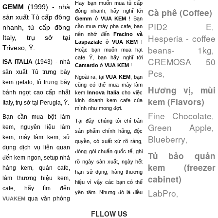
Hay bạn muốn mua tủ cấp
GEMM
(1999) - nhà
Cà phê (Coffee)
đông nhanh, hãy nghĩ tới
sản xuất Tủ cấp đông
Gemm
ở
VUA KEM
! Bạn
PID2 E
,
nhanh, tủ cấp đông
cần mua máy pha cafe, bạn
nên nhớ đến
Fracino và
Hesperia - coffee
Italy, trụ sở tại
Laspaziale
ở
VUA KEM
!
Triveso, Ý.
beans- 1kg
,
Hoặc bạn muốn mua hạt
cafe Ý, bạn hãy nghĩ tới
CREMOSA 50
ISA ITALIA
(1943) - nhà
Camardo
ở
VUA KEM
!
Pcs
sản xuất Tủ trưng bày
,
Ngoài ra, tại
VUA KEM
, bạn
kem gelato, tủ trưng bày
cũng có thể mua máy làm
Hương vị, mùi
bánh ngọt cao cấp nhất
kem
Innova Italia
cho việc
kem (Flavors)
kinh doanh kem cafe của
Italy, trụ sở tại Perugia, Ý.
mình như mong đợi.
Fine Chocolate
,
Bạn cần mua bột làm
Tại đây chúng tôi chỉ bán
Green Apple
,
kem, nguyên liệu làm
sản phẩm chính hãng, độc
Blueberry
kem, máy làm kem, sử
,
quyền, có xuất xứ rõ ràng,
dụng dịch vụ liên quan
đóng gói chuẩn quốc tế, ghi
Tủ bảo quản
đến kem ngon, setup nhà
rõ ngày sản xuất, ngày hết
kem (freezer
hàng kem, quán cafe,
hạn sử dụng, hàng thương
cabinet)
làm thương hiệu kem,
hiệu vì vậy các bạn có thể
cafe, hãy tìm đến
LabPro
,
yên tâm. Nhưng đó là điều
qua văn phòng
VUAKEM
FLLOW US