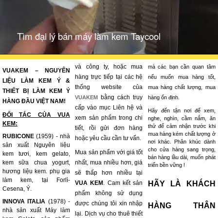
Tìm đại lý bán máy làm kem Taycool
và công ty, hoặc mua
mà các bạn cần quan tâm
VUAKEM – NGUYÊN
hàng trực tiếp tại các hệ
nếu muốn mua hàng tốt,
LIỆU LÀM KEM Ý &
thống website của
mua hàng chất lượng, mua
THIẾT BỊ LÀM KEM Ý
bằng cách truy
VUAKEM
hàng ổn định.
HÀNG ĐẦU VIỆT NAM!
cấp vào mục Liên hệ và
Hãy đến tận nơi để xem,
ĐỐI TÁC CỦA VUA
xem sản phẩm trong chi
nghe, nghìn, cầm nắm, ăn
KEM:
thử để cảm nhận trước khi
tiết, rồi gửi đơn hàng
mua hàng kém chất lượng ở
RUBICONE
(1959) - nhà
hoặc yêu cầu cần tư vấn.
nơi khác. Phân khúc dành
sản xuất Nguyên liệu
cho cửa hàng sang trọng,
Mua sản phẩm với giá tốt
kem tươi, kem gelato,
bán hàng lầu dài, muốn phát
kem sữa chua yogurt,
nhất, mua nhiều hơn, giá
triển bền vững !
hương liệu kem. phụ gia
sẽ thấp hơn nhiều tại
làm kem, tại Forlì-
VUA KEM
. Cam kết sản
HÃY LÀ KHÁCH
Cesena, Ý.
phẩm không sử dụng
INNOVA ITALIA
(1978) -
được chúng tôi xin nhập
HÀNG THÂN
nhà sản xuất Máy làm
lại. Dịch vụ cho thuê thiết