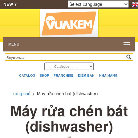
NEW ▾
SHOP
KEM NGON
HẠT CAFE
NHÀ HÀNG
Powered by
Translate
DEALERS
CATALOG
VIDEO
HỎI ĐÁP
LIÊN
HỆ
MENU
CATALOG
SHOP
FRANCHISE
ĐIỂM BÁN
NHÀ HÀNG
Trang chủ
›
Máy rửa chén bát (dishwasher)
Máy rửa chén bát
(dishwasher)