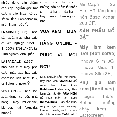
chọn mua cho mình
nhiều dòng sản phẩm
MiniCapri 2S
những sản phẩm tốt nhất
cao cấp, nguồn gốc hạt
Ele
Bột làm kem
,
cho nhà hàng, cửa hàng
cafe từ đảo Brazil, có trụ
nền Base Vegan
hay thậm chí bạn ngồi ở
sở tại tỉnh Campobasso,
nhà.
200 CF
,
miền Nam nước Ý.
SẢN PHẨM NỔI
VUA KEM - MUA
FRACINO
(1963) - nhà
BẬT
sản xuất máy pha cafe
HÀNG ONLINE -
chuyên nghiệp, "MADE
Máy làm kem
IN 100% ENGLAND", tại
tươi (Soft serve)
Birmingham, Anh Quốc.
PHỤC VỤ MỌI
Innova Slim 3G
,
LASPAZIALE
(1969) -
Innova Miss 1
NƠI !
,
nhà sản xuất máy pha
Innova Slim 3P
cafe, máy xay hạt cafe
,
Mua nguyên liệu kem ngon,
espresso lớn nhất Italy,
Phụ gia làm
hãy nhớ đến
VUAKEM
để
tại Bologna, nước Ý.
mua bột làm kem
kem (Additives)
Rubicone
! Mua máy làm
(1953) - nhà sản
VEMA
kem tốt, hãy đến
VUA KEM
Integra Fibre
,
xuất dụng cụ bếp nhà
để mua máy làm kem
Setina - chống
hàng, máy milkshake,
Innova Italia
! Bạn cần mua
máy làm lạnh nước hay máy
chảy kem
blender, tại Venezia,
,
làm kem slush, sự lựa chọn
nước Ý.
Lactocream
,
tốt nhất là mua
Cofrimell
!