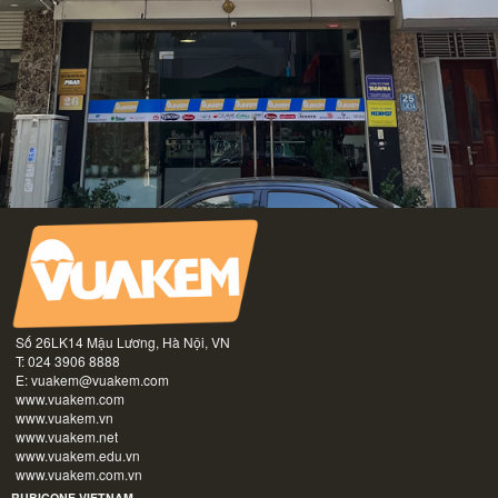
Số 26LK14 Mậu Lương, Hà Nội, VN
T: 024 3906 8888
E:
vuakem@vuakem.com
www.vuakem.com
www.vuakem.vn
www.vuakem.net
www.vuakem.edu.vn
www.vuakem.com.vn
RUBICONE VIETNAM