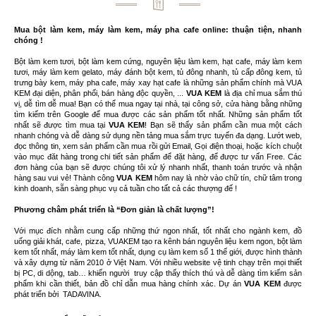
Mua bột làm kem, máy làm kem, máy pha cafe online: thuận tiện, nhanh
chóng !
Bột làm kem tươi, bột làm kem cứng, nguyên liệu làm kem, hạt cafe, máy làm kem
tươi, máy làm kem gelato, máy đánh bột kem, tủ đông nhanh, tủ cấp đông kem, tủ
trưng bày kem, máy pha cafe, máy xay hạt cafe là những sản phẩm chính mà VUA
KEM đại diện, phân phối, bán hàng độc quyền, ...
VUA KEM
là địa chỉ mua sắm thú
vị, dễ tìm dễ mua! Bạn có thể mua ngay tại nhà, tại công sở, cửa hàng bằng những
tìm kiếm trên Google để mua được các sản phẩm tốt nhất. Những sản phẩm tốt
nhất sẽ được tìm mua tại
VUA KEM
! Bạn sẽ thấy sản phẩm cần mua một cách
nhanh chóng và dễ dàng sử dụng nền tảng mua sắm trực tuyến đa dạng. Lướt web,
đọc thông tin, xem sản phẩm cần mua rồi gửi Email, Gọi điện thoại, hoặc kích chuột
vào mục đăt hàng trong chi tiết sản phẩm để đặt hàng, để được tư vấn Free. Các
đơn hàng của bạn sẽ được chúng tôi xử lý nhanh nhất, thanh toán trước và nhận
hàng sau vui vẻ! Thành công
VUA KEM
hôm nay là nhờ vào chữ tín, chữ tâm trong
kinh doanh, sẵn sàng phục vụ cả tuần cho tất cả các thượng đế !
Phương châm phát triển là “Đơn giản là chất lượng”!
Với mục đích nhằm cung cấp những thứ ngon nhất, tốt nhất cho ngành kem, đồ
uống giải khát, cafe, pizza, VUAKEM tạo ra kênh bán nguyên liệu kem ngon, bột làm
kem tốt nhất, máy làm kem tốt nhất, dụng cụ làm kem số 1 thế giới, được hình thành
và xây dựng từ năm 2010 ở Việt Nam. Với nhiều website vệ tinh chạy trên mọi thiết
bị PC, di dộng, tab… khiến người truy cập thấy thích thú và dễ dàng tìm kiếm sản
phẩm khi cần thiết, bản đồ chỉ dẫn mua hàng chính xác. Dự án
VUA KEM
được
phát triển bởi
TADAVINA
.