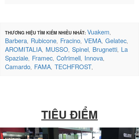
Vuakem
THƯƠNG HIỆU TÌM KIẾM NHIỀU NHẤT:
,
Barbera
Rubicone
Fracino
VEMA
Gelatec
,
,
,
,
,
AROMITALIA
MUSSO
Spinel
Brugnetti
La
,
,
,
,
Spaziale
Framec
Cofrimell
Innova
,
,
,
,
Camardo
FAMA
TECHFROST
,
,
,
TIÊU ĐIỂM