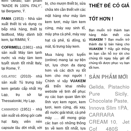
kem Gelato, sản phẩm
bị, cho mượn thiết bị, sửa
THIẾT ĐỂ CÓ GIÁ
"MADE IN 100% ITALY",
chữa khi cần thiết với các
tại Bergamo, Ý.
mặt hàng như máy làm
TỐT HƠN !
FAMA
(1953) - Nhà sản
kem tươi, máy làm kem
xuất thiết bị và dụng cụ
cứng, máy xay sinh tố,
bếp nhà hàng, thiết bị
Bạn muốn trở thành bạn
máy pha cà phê, máy xay
fastfood, Máy đánh bột
hàng thân thiết của
kem, tại RIMINI, Ý.
VUAKEM
? Bạn muốn trở
hạt cà phê, tủ đông, tủ
thành đại lý bán hàng cho
mát, tủ trưng bày kem.
COFRIMELL
(1981) - nhà
VUAKEM
? Hãy gửi thông
sản xuất Máy làm lạnh
tin bạn cần hỗ trợ tới cho
Mua hàng trực tuyến
nước và máy làm kem
chúng tôi ngay bây giờ để
(online) mang lại sự tiện
tuyết slush tốt nhất Italy,
chúng tôi được phục vụ bạn
lợi, lựa chọn đa dạng
tốt hơn.
tại Rome, Ý.
hơn và các dịch vụ tốt
SẢN PHẨM MỚI
hơn cho mọi người !
(2010)- nhà
GELATEC
Chính vì vậy
VUAKEM
sản xuất Tủ trưng bày
Gelida
Pistachio
,
đã triển khai nhiều
kem gelato cấp nhất Hy
website vệ tinh để phục
Pure Sicily
,
Lạp, trụ sở tại
vụ các bạn quan tâm tới
Chocolate Paste
,
Thessaloniki, Hy Lạp.
lĩnh vực kem ngon, kem
Innova Slim 1PA
,
tươi, kem cứng, đá xay,
(1951) - nhà
CAMARDO
đồ nước giải khát, cà phê
CARRARA
sản xuất và đóng gói cafe
máy …. để mong giúp
CREAM 10
Jet
,
hạt Italy, viên nén
các bạn có những thông
Cof 480S
capsule lâu đời nhất, với
,
tin về kem tốt nhất, lựa