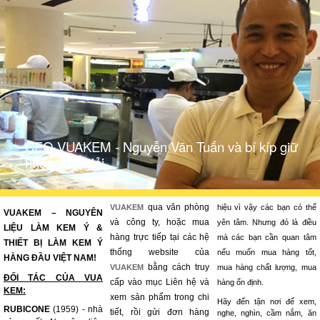
CEO VUAKEM - Nguyễn Văn Tuấn và bí kíp giữ
nhân viên giỏi.
qua văn phòng
VUAKEM
hiệu vì vậy các bạn có thể
VUAKEM – NGUYÊN
và công ty, hoặc mua
yên tâm. Nhưng đó là điều
LIỆU LÀM KEM Ý &
hàng trực tiếp tại các hệ
mà các bạn cần quan tâm
THIẾT BỊ LÀM KEM Ý
thống website của
nếu muốn mua hàng tốt,
HÀNG ĐẦU VIỆT NAM!
bằng cách truy
VUAKEM
mua hàng chất lượng, mua
ĐỐI TÁC CỦA VUA
cấp vào mục Liên hệ và
hàng ổn định.
KEM:
xem sản phẩm trong chi
Hãy đến tận nơi để xem,
RUBICONE
(1959) - nhà
tiết, rồi gửi đơn hàng
nghe, nghìn, cầm nắm, ăn