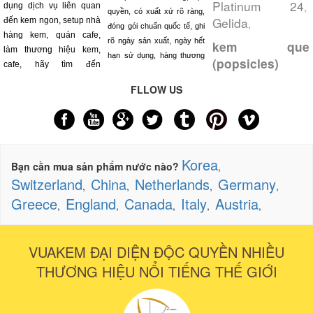
Platinum 24
,
dụng dịch vụ liên quan
quyền, có xuất xứ rõ ràng,
Gelida
đến kem ngon, setup nhà
,
đóng gói chuẩn quốc tế, ghi
hàng kem, quán cafe,
rõ ngày sản xuất, ngày hết
kem que
làm thương hiệu kem,
hạn sử dụng, hàng thương
(popsicles)
cafe, hãy tìm đến
FLLOW US
Korea
Bạn cần mua sản phẩm nước nào?
,
Switzerland
China
Netherlands
Germany
,
,
,
,
Greece
England
Canada
Italy
Austria
,
,
,
,
,
VUAKEM ĐẠI DIỆN ĐỘC QUYỀN NHIỀU
THƯƠNG HIỆU NỔI TIẾNG THẾ GIỚI