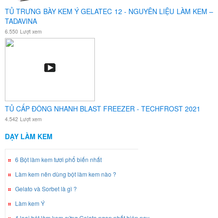
TỦ TRƯNG BÀY KEM Ý GELATEC 12 - NGUYÊN LIỆU LÀM KEM –
TADAVINA
6.550
Lượt xem
TỦ CẤP ĐÔNG NHANH BLAST FREEZER - TECHFROST 2021
4.542
Lượt xem
DẠY LÀM KEM
6 Bột làm kem tươi phổ biến nhất
Làm kem nên dùng bột làm kem nào ?
Gelato và Sorbet là gì ?
Làm kem Ý
4 loại bột làm kem cứng Gelato ngon nhất hiện nay