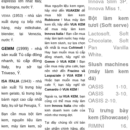
Innova Slim 3P
,
espresso lớn nhất Italy,
Mua nguyên liệu kem ngon,
Innova Miss 1
tại Bologna, nước Ý.
,
hãy nhớ đến
VUAKEM
để
mua bột làm kem
(1953) - nhà sản
VEMA
Bột làm kem
Rubicone
! Mua máy làm
xuất dụng cụ bếp nhà
tươi (Soft serve)
kem tốt, hãy đến
VUA KEM
hàng, máy milkshake,
để mua máy làm kem
Lactosoft
Soft
,
blender, tại Venezia,
Innova Italia
! Bạn cần mua
máy làm lạnh nước hay máy
Chocolate
Soft
,
nước Ý.
làm kem slush, sự lựa chọn
Pan Vanilla
tốt nhất là mua
Cofrimell
!
GEMM
(1999) - nhà
Hay bạn muốn mua tủ cấp
White
,
sản xuất Tủ cấp đông
đông nhanh, hãy nghĩ tới
nhanh, tủ cấp đông
Gemm
ở
VUA KEM
! Bạn
Slush machines
Italy, trụ sở tại
cần mua máy pha cafe, bạn
(máy làm kem
nên nhớ đến
Fracino và
Triveso, Ý.
Laspaziale
ở
VUA KEM
!
đá)
Hoặc bạn muốn mua hạt
ISA ITALIA
(1943) - nhà
OASIS 1-10
cafe Ý, bạn hãy nghĩ tới
,
sản xuất Tủ trưng bày
Camardo
ở
VUA KEM
!
OASIS 3-10
,
kem gelato, tủ trưng bày
Ngoài ra, tại
VUA KEM
, bạn
OASIS 2-10
bánh ngọt cao cấp nhất
,
cũng có thể mua máy làm
Italy, trụ sở tại Perugia, Ý.
kem
Innova Italia
cho việc
Tủ trưng bày
kinh doanh kem cafe của
Bạn cần mua bột làm
mình như mong đợi.
kem (Showcase)
kem, nguyên liệu làm
Tại đây chúng tôi chỉ bán
RIMINI 16
,
kem, máy làm kem, sử
sản phẩm chính hãng, độc