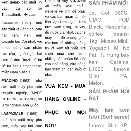
Chính vì vậy
VUAKEM
SẢN PHẨM MỚI
kem gelato cấp nhất Hy
đã triển khai nhiều
Lạp, trụ sở tại
Jet Cof 360S
website vệ tinh để phục
,
Thessaloniki, Hy Lạp.
vụ các bạn quan tâm tới
CIAO POD
lĩnh vực kem ngon, kem
(1951) - nhà
CAMARDO
Black
Hesperia -
,
tươi, kem cứng, đá xay,
sản xuất và đóng gói cafe
coffee beans-
đồ nước giải khát, cà phê
hạt Italy, viên nén
máy …. để mong giúp
1kg
Musso Mini
,
,
capsule lâu đời nhất, với
các bạn có những thông
Yogasoft M No
nhiều dòng sản phẩm
tin về kem tốt nhất, lựa
Fat
Tủ trưng bày
chọn mua cho mình
cao cấp, nguồn gốc hạt
,
những sản phẩm tốt nhất
cafe từ đảo Brazil, có trụ
kem Caramel
cho nhà hàng, cửa hàng
sở tại tỉnh Campobasso,
L1620
Innova
,
hay thậm chí bạn ngồi ở
miền Nam nước Ý.
Slim 1PA
nhà.
,
FRACINO
(1963) - nhà
Melon
,
VUA KEM - MUA
sản xuất máy pha cafe
SẢN PHẨM NỔI
chuyên nghiệp, "MADE
BẬT
HÀNG ONLINE -
IN 100% ENGLAND", tại
Birmingham, Anh Quốc.
Máy làm kem
PHỤC VỤ MỌI
LASPAZIALE
(1969) -
tươi (Soft serve)
nhà sản xuất máy pha
Innova Slim 1P
,
NƠI !
cafe, máy xay hạt cafe