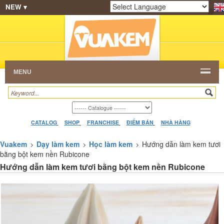
NEW ▾
SHOP
KEM NGON
HẠT CAFE
NHÀ HÀNG
Powered by
Translate
DEALERS
CATALOG
VIDEO
HỎI ĐÁP
LIÊN
HỆ
MENU
CATALOG
SHOP
FRANCHISE
ĐIỂM BÁN
NHÀ HÀNG
Vuakem
Dạy làm kem
Học làm kem
Hướng dẫn làm kem tươi
bằng bột kem nền Rubicone
Hướng dẫn làm kem tươi bằng bột kem nền Rubicone