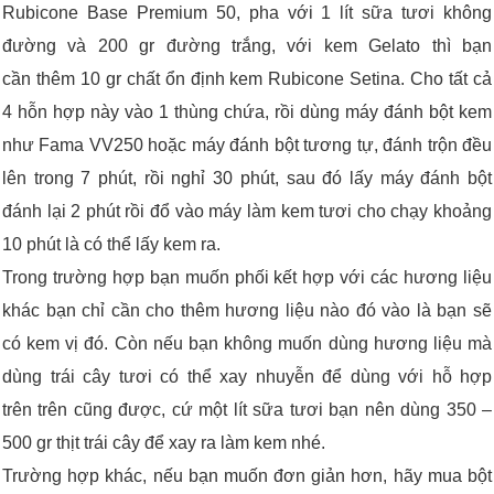
Rubicone Base Premium 50, pha với 1 lít sữa tươi không
đường và 200 gr đường trắng, với kem Gelato thì bạn
cần thêm 10 gr chất ổn định kem Rubicone Setina. Cho tất cả
4 hỗn hợp này vào 1 thùng chứa, rồi dùng máy đánh bột kem
như Fama VV250 hoặc máy đánh bột tương tự, đánh trộn đều
lên trong 7 phút, rồi nghỉ 30 phút, sau đó lấy máy đánh bột
đánh lại 2 phút rồi đổ vào máy làm kem tươi cho chạy khoảng
10 phút là có thể lấy kem ra.
Trong trường hợp bạn muốn phối kết hợp với các hương liệu
khác bạn chỉ cần cho thêm hương liệu nào đó vào là bạn sẽ
có kem vị đó. Còn nếu bạn không muốn dùng hương liệu mà
dùng trái cây tươi có thể xay nhuyễn để dùng với hỗ hợp
trên trên cũng được, cứ một lít sữa tươi bạn nên dùng 350 –
500 gr thịt trái cây để xay ra làm kem nhé.
Trường hợp khác, nếu bạn muốn đơn giản hơn, hãy mua bột