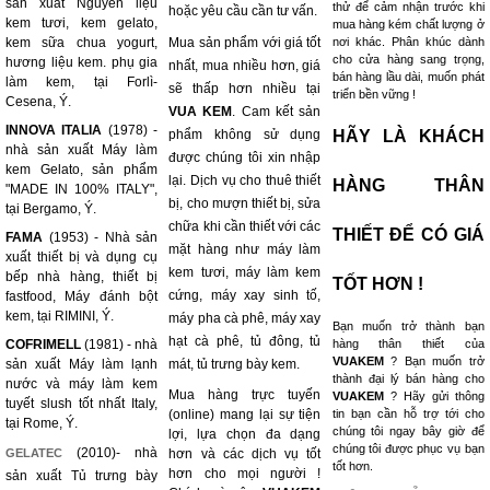
sản xuất Nguyên liệu
thử để cảm nhận trước khi
hoặc yêu cầu cần tư vấn.
kem tươi, kem gelato,
mua hàng kém chất lượng ở
kem sữa chua yogurt,
Mua sản phẩm với giá tốt
nơi khác. Phân khúc dành
cho cửa hàng sang trọng,
hương liệu kem. phụ gia
nhất, mua nhiều hơn, giá
bán hàng lầu dài, muốn phát
làm kem, tại Forlì-
sẽ thấp hơn nhiều tại
triển bền vững !
Cesena, Ý.
VUA KEM
. Cam kết sản
INNOVA ITALIA
(1978) -
phẩm không sử dụng
HÃY LÀ KHÁCH
nhà sản xuất Máy làm
được chúng tôi xin nhập
kem Gelato, sản phẩm
lại. Dịch vụ cho thuê thiết
HÀNG THÂN
"MADE IN 100% ITALY",
bị, cho mượn thiết bị, sửa
tại Bergamo, Ý.
chữa khi cần thiết với các
THIẾT ĐỂ CÓ GIÁ
FAMA
(1953) - Nhà sản
mặt hàng như máy làm
xuất thiết bị và dụng cụ
kem tươi, máy làm kem
bếp nhà hàng, thiết bị
TỐT HƠN !
cứng, máy xay sinh tố,
fastfood, Máy đánh bột
kem, tại RIMINI, Ý.
máy pha cà phê, máy xay
Bạn muốn trở thành bạn
hạt cà phê, tủ đông, tủ
COFRIMELL
(1981) - nhà
hàng thân thiết của
VUAKEM
? Bạn muốn trở
sản xuất Máy làm lạnh
mát, tủ trưng bày kem.
thành đại lý bán hàng cho
nước và máy làm kem
Mua hàng trực tuyến
VUAKEM
? Hãy gửi thông
tuyết slush tốt nhất Italy,
(online) mang lại sự tiện
tin bạn cần hỗ trợ tới cho
tại Rome, Ý.
chúng tôi ngay bây giờ để
lợi, lựa chọn đa dạng
chúng tôi được phục vụ bạn
(2010)- nhà
GELATEC
hơn và các dịch vụ tốt
tốt hơn.
hơn cho mọi người !
sản xuất Tủ trưng bày