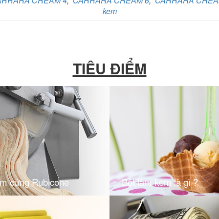
ARRARA CREAM 4
,
CARRARA CREAM 6
,
CARRARA CREA
kem
TIÊU ĐIỂM
em cứng Rubicone
Bột làm kem là gì ?