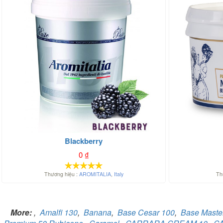
Blackberry
0
₫
Thương hiệu :
AROMITALIA
,
Italy
Th
More:
,
Amalfi 130
,
Banana
,
Base Cesar 100
,
Base Maste