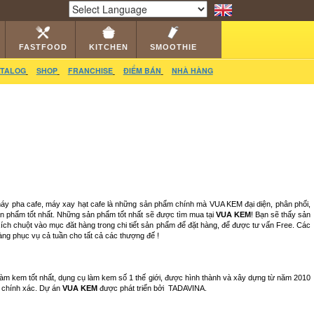
RS
CATALOG
VIDEO
HỎI ĐÁP
LIÊN HỆ
Powered by
Translate
FASTFOOD
KITCHEN
SMOOTHIE
TALOG
SHOP
FRANCHISE
ĐIỂM BÁN
NHÀ HÀNG
 máy pha cafe, máy xay hạt cafe là những sản phẩm chính mà VUA KEM đại diện, phân phối,
ản phẩm tốt nhất. Những sản phẩm tốt nhất sẽ được tìm mua tại
VUA KEM
! Bạn sẽ thấy sản
ch chuột vào mục đăt hàng trong chi tiết sản phẩm để đặt hàng, để được tư vấn Free. Các
àng phục vụ cả tuần cho tất cả các thượng đế !
làm kem tốt nhất, dụng cụ làm kem số 1 thế giới, được hình thành và xây dựng từ năm 2010
ng chính xác. Dự án
VUA KEM
được phát triển bởi
TADAVINA
.