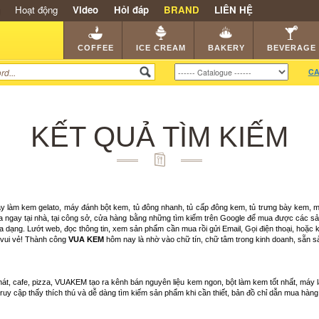
Hoạt động
Video
Hỏi đáp
BRAND
LIÊN HỆ
SHOP
KEM NGON
HẠT CAFE
NHÀ HÀNG
DEALE
COFFEE
ICE CREAM
BAKERY
BEVERAGE
CA
KẾT QUẢ TÌM KIẾM
áy làm kem gelato, máy đánh bột kem, tủ đông nhanh, tủ cấp đông kem, tủ trưng bày kem,
ua ngay tại nhà, tại công sở, cửa hàng bằng những tìm kiếm trên Google để mua được các s
ng. Lướt web, đọc thông tin, xem sản phẩm cần mua rồi gửi Email, Gọi điện thoại, hoặc kí
 vui vẻ! Thành công
VUA KEM
hôm nay là nhờ vào chữ tín, chữ tâm trong kinh doanh, sẵn s
át, cafe, pizza, VUAKEM tạo ra kênh bán nguyên liệu kem ngon, bột làm kem tốt nhất, máy 
i truy cập thấy thích thú và dễ dàng tìm kiếm sản phẩm khi cần thiết, bản đồ chỉ dẫn mua hà