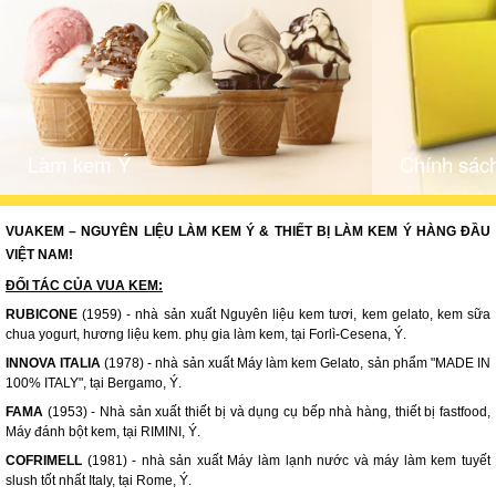
Làm kem Ý
Chính sách
VUAKEM – NGUYÊN LIỆU LÀM KEM Ý & THIẾT BỊ LÀM KEM Ý HÀNG ĐẦU
VIỆT NAM!
ĐỐI TÁC CỦA VUA KEM:
RUBICONE
(1959) - nhà sản xuất Nguyên liệu kem tươi, kem gelato, kem sữa
chua yogurt, hương liệu kem. phụ gia làm kem, tại Forlì-Cesena, Ý.
INNOVA ITALIA
(1978) - nhà sản xuất Máy làm kem Gelato, sản phẩm "MADE IN
100% ITALY", tại Bergamo, Ý.
FAMA
(1953) - Nhà sản xuất thiết bị và dụng cụ bếp nhà hàng, thiết bị fastfood,
Máy đánh bột kem, tại RIMINI, Ý.
COFRIMELL
(1981) - nhà sản xuất Máy làm lạnh nước và máy làm kem tuyết
slush tốt nhất Italy, tại Rome, Ý.