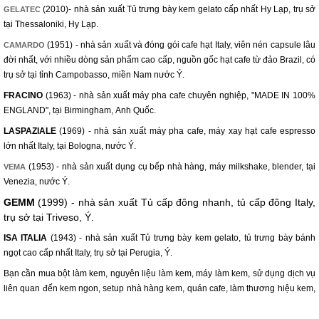
(2010)- nhà sản xuất Tủ trưng bày kem gelato cấp nhất Hy Lạp, trụ sở
GELATEC
tại Thessaloniki, Hy Lạp.
(1951) - nhà sản xuất và đóng gói cafe hạt Italy, viên nén capsule lâu
CAMARDO
đời nhất, với nhiều dòng sản phẩm cao cấp, nguồn gốc hạt cafe từ đảo Brazil, có
trụ sở tại tỉnh Campobasso, miền Nam nước Ý.
FRACINO
(1963) - nhà sản xuất máy pha cafe chuyên nghiệp, "MADE IN 100%
ENGLAND", tại Birmingham, Anh Quốc.
LASPAZIALE
(1969) - nhà sản xuất máy pha cafe, máy xay hạt cafe espresso
lớn nhất Italy, tại Bologna, nước Ý.
(1953) - nhà sản xuất dụng cụ bếp nhà hàng, máy milkshake, blender, tại
VEMA
Venezia, nước Ý.
GEMM
(1999) - nhà sản xuất Tủ cấp đông nhanh, tủ cấp đông Italy,
trụ sở tại Triveso, Ý.
ISA ITALIA
(1943) - nhà sản xuất Tủ trưng bày kem gelato, tủ trưng bày bánh
ngọt cao cấp nhất Italy, trụ sở tại Perugia, Ý.
Bạn cần mua bột làm kem, nguyên liệu làm kem, máy làm kem, sử dụng dịch vụ
liên quan đến kem ngon, setup nhà hàng kem, quán cafe, làm thương hiệu kem,