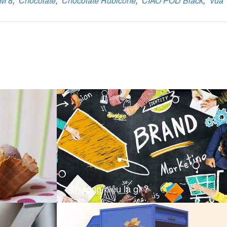
M 8
,
Chocolate
,
Chocolate Rubicone
,
CIAO POD Black
,
Vua
Thương hiệu là gì ?