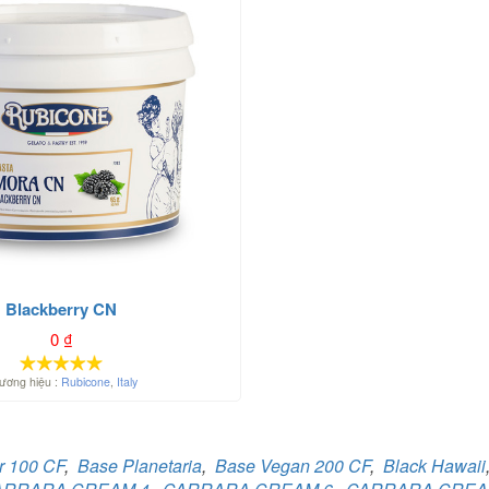
Blackberry CN
0
₫
ương hiệu :
Rubicone
,
Italy
r 100 CF
,
Base Planetaria
,
Base Vegan 200 CF
,
Black Hawaii