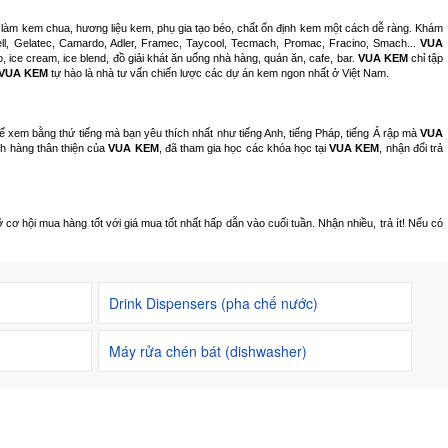
t làm kem chua, hương liệu kem, phụ gia tạo béo, chất ổn định kem một cách dễ ràng. Khám
ell, Gelatec, Camardo, Adler, Framec, Taycool, Tecmach, Promac, Fracino, Smach...
VUA
, ice cream, ice blend, đồ giải khát ăn uống nhà hàng, quán ăn, cafe, bar.
VUA KEM
chỉ tập
VUA KEM
tự hào là nhà tư vấn chiến lược các dự án kem ngon nhất ở Việt Nam.
hể xem bằng thứ tiếng mà bạn yêu thích nhất như tiếng Anh, tiếng Pháp, tiếng Ả rập mà
VUA
ch hàng thân thiện của
VUA KEM
, đã tham gia học các khóa học tại
VUA KEM
, nhận đổi trả
ơ hội mua hàng tốt với giá mua tốt nhất hấp dẫn vào cuối tuần. Nhận nhiều, trả ít! Nếu có
Drink Dispensers (pha chế nước)
Máy rửa chén bát (dishwasher)