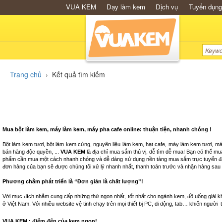
VUA KEM
Dạy làm kem
Dịch vụ
Tuyển dụng
Trang chủ
›
Kết quả tìm kiếm
Mua bột làm kem, máy làm kem, máy pha cafe online: thuận tiện, nhanh chóng !
Bột làm kem tươi, bột làm kem cứng, nguyên liệu làm kem, hạt cafe, máy làm kem tươi, m
bán hàng độc quyền, ...
VUA KEM
là địa chỉ mua sắm thú vị, dễ tìm dễ mua! Bạn có thể m
phẩm cần mua một cách nhanh chóng và dễ dàng sử dụng nền tảng mua sắm trực tuyến đa dạ
đơn hàng của bạn sẽ được chúng tôi xử lý nhanh nhất, thanh toán trước và nhận hàng sau
Phương châm phát triển là “Đơn giản là chất lượng”!
Với mục đích nhằm cung cấp những thứ ngon nhất, tốt nhất cho ngành kem, đồ uống giải kh
ở Việt Nam. Với nhiều website vệ tinh chạy trên mọi thiết bị PC, di dộng, tab… khiến ngườ
VUA KEM : điểm đến của kem ngon!