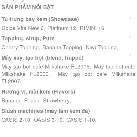
SẢN PHẨM NỔI BẬT
Tủ trưng bày kem (Showcase)
Dolce Vita New 6
Platinum 12
RIMINI 16
,
,
,
Topping, sirup, Pure
Cherry Topping
Banana Topping
Kiwi Topping
,
,
,
Máy xay, tạo bọt (blend, frappe)
Máy tạo bọt cafe Milkshake FL2005
Máy tạo bọt cafe
,
Milkshake FL2006
Máy tạo bọt cafe Milkshake
,
FL2007
,
Hương vị, mùi kem (Flavors)
Banana
Peach
Strawberry
,
,
,
Slush machines (máy làm kem đá)
OASIS 2-10
OASIS 3-10
OASIS 1-10
,
,
,