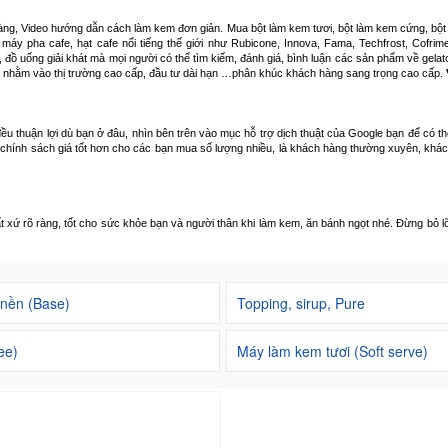
õ ràng, Video hướng dẫn cách làm kem đơn giản. Mua bột làm kem tươi, bột làm kem cứng, bộ
áy pha cafe, hạt cafe nổi tiếng thế giới như Rubicone, Innova, Fama, Techfrost, Cofrim
 đồ uống giải khát mà mọi người có thể tìm kiếm, đánh giá, bình luận các sản phẩm về gelato
 nhằm vào thị trường cao cấp, đầu tư dài hạn …phân khúc khách hàng sang trọng cao cấp.
đều thuận lợi dù bạn ở đâu, nhìn bên trên vào mục hỗ trợ dịch thuật của Google bạn để có t
 chính sách giá tốt hơn cho các bạn mua số lượng nhiều, là khách hàng thường xuyên, khá
 rõ ràng, tốt cho sức khỏe bạn và người thân khi làm kem, ăn bánh ngọt nhé. Đừng bỏ lỡ c
 nền (Base)
Topping, sirup, Pure
ee)
Máy làm kem tươi (Soft serve)