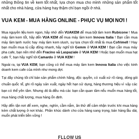
những thông tin về kem tốt nhất, lựa chọn mua cho mình những sản phẩm tốt
nhất cho nhà hàng, cửa hàng hay thậm chí bạn ngồi ở nhà.
VUA KEM - MUA HÀNG ONLINE - PHỤC VỤ MỌI NƠI !
Mua nguyên liệu kem ngon, hãy nhớ đến
VUAKEM
để mua bột làm kem
Rubicone
! Mua
máy làm kem tốt, hãy đến
VUA KEM
để mua máy làm kem
Innova Italia
! Bạn cần mua
máy làm lạnh nước hay máy làm kem slush, sự lựa chọn tốt nhất là mua
Cofrimell
! Hay
bạn muốn mua tủ cấp đông nhanh, hãy nghĩ tới
Gemm
ở
VUA KEM
! Bạn cần mua máy
pha cafe, bạn nên nhớ đến
Fracino và Laspaziale
ở
VUA KEM
! Hoặc bạn muốn mua hạt
cafe Ý, bạn hãy nghĩ tới
Camardo
ở
VUA KEM
!
Ngoài ra, tại
VUA KEM
, bạn cũng có thể mua máy làm kem
Innova Italia
cho việc kinh
doanh kem cafe của mình như mong đợi.
Tại đây chúng tôi chỉ bán sản phẩm chính hãng, độc quyền, có xuất xứ rõ ràng, đóng gói
chuẩn quốc tế, ghi rõ ngày sản xuất, ngày hết hạn sử dụng, hàng thương hiệu vì vậy các
bạn có thể yên tâm. Nhưng đó là điều mà các bạn cần quan tâm nếu muốn mua hàng tốt,
mua hàng chất lượng, mua hàng ổn định.
Hãy đến tận nơi để xem, nghe, nghìn, cầm nắm, ăn thử để cảm nhận trước khi mua hàng
kém chất lượng ở nơi khác. Phân khúc dành cho cửa hàng sang trọng, bán hàng lầu dài,
muốn phát triển bền vững !
FLLOW US