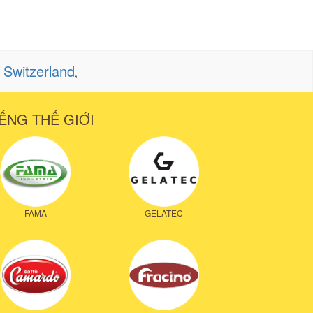
Switzerland
,
,
ẾNG THẾ GIỚI
FAMA
GELATEC