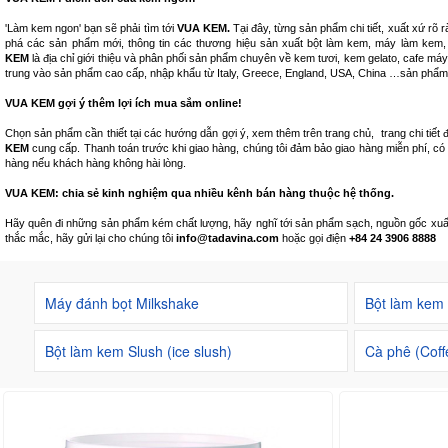
'Làm kem ngon' bạn sẽ phải tìm tới
VUA KEM.
Tại đây, từng sản phẩm chi tiết, xuất xứ r
phá các sản phẩm mới, thông tin các thương hiệu sản xuất bột làm kem, máy làm kem, m
KEM
là địa chỉ giới thiệu và phân phối sản phẩm chuyên về kem tươi, kem gelato, cafe máy,
trung vào sản phẩm cao cấp, nhập khẩu từ Italy, Greece, England, USA, China …sản phẩm
VUA KEM gợi ý thêm lợi ích mua sắm online!
Chọn sản phẩm cần thiết tại các hướng dẫn gợi ý, xem thêm trên trang chủ, trang chi tiết 
KEM
cung cấp. Thanh toán trước khi giao hàng, chúng tôi đảm bảo giao hàng miễn phí, có
hàng nếu khách hàng không hài lòng.
VUA KEM: chia sẻ kinh nghiệm qua nhiều kênh bán hàng thuộc hệ thống.
Hãy quên đi những sản phẩm kém chất lượng, hãy nghĩ tới sản phẩm sạch, nguồn gốc xuất xứ
thắc mắc, hãy gửi lại cho chúng tôi
info@tadavina.com
hoặc gọi điện
+84 24 3906 8888
Máy đánh bọt Milkshake
Bột làm kem
Bột làm kem Slush (ice slush)
Cà phê (Coff