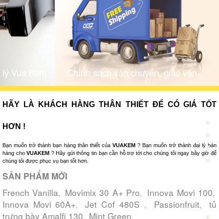
i lý Vua Kem
Chính sách vận chuyển, giao vận
HÃY LÀ KHÁCH HÀNG THÂN THIẾT ĐỂ CÓ GIÁ TỐT
HƠN !
Bạn muốn trở thành bạn hàng thân thiết của
VUAKEM
? Bạn muốn trở thành đại lý bán
hàng cho
VUAKEM
? Hãy gửi thông tin bạn cần hỗ trợ tới cho chúng tôi ngay bây giờ để
chúng tôi được phục vụ bạn tốt hơn.
SẢN PHẨM MỚI
French Vanilla
Movimix 30 A+ Pro
Innova Movi 100
,
,
,
Innova Movi 60A+
Jet Cof 480S
Passionfruit
tủ
,
,
,
trưng bày Amalfi 130
Mint Green
,
,