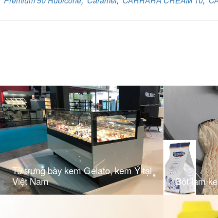
Premium 50 Rubicone
,
Caramel
,
CARRARA CREAM 10
,
C
Tử trưng bày kem Gelato, kem Ý tại
Việt Nam
Bột làm k