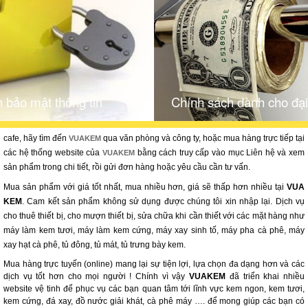
 bảo mật thông tin
Chính sách dành cho đạ
cafe, hãy tìm đến
qua văn phòng và công ty, hoặc mua hàng trực tiếp tại
VUAKEM
các hệ thống website của
bằng cách truy cấp vào mục Liên hệ và xem
VUAKEM
sản phẩm trong chi tiết, rồi gửi đơn hàng hoặc yêu cầu cần tư vấn.
Mua sản phẩm với giá tốt nhất, mua nhiều hơn, giá sẽ thấp hơn nhiều tại
VUA
KEM
. Cam kết sản phẩm không sử dụng được chúng tôi xin nhập lại. Dịch vụ
cho thuê thiết bị, cho mượn thiết bị, sửa chữa khi cần thiết với các mặt hàng như
máy làm kem tươi, máy làm kem cứng, máy xay sinh tố, máy pha cà phê, máy
xay hạt cà phê, tủ đông, tủ mát, tủ trưng bày kem.
Mua hàng trực tuyến (online) mang lại sự tiện lợi, lựa chọn đa dạng hơn và các
dịch vụ tốt hơn cho mọi người ! Chính vì vậy
VUAKEM
đã triển khai nhiều
website vệ tinh để phục vụ các bạn quan tâm tới lĩnh vực kem ngon, kem tươi,
kem cứng, đá xay, đồ nước giải khát, cà phê máy …. để mong giúp các bạn có