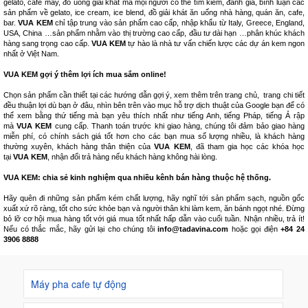
gelato, cafe máy, đồ uống giải khát mà mọi người có thể tìm kiếm, đánh giá, bình luận các
sản phẩm về gelato, ice cream, ice blend, đồ giải khát ăn uống nhà hàng, quán ăn, cafe,
bar.
VUA KEM
chỉ tập trung vào sản phẩm cao cấp, nhập khẩu từ Italy, Greece, England,
USA, China …sản phẩm nhằm vào thị trường cao cấp, đầu tư dài hạn …phân khúc khách
hàng sang trọng cao cấp.
VUA KEM
tự hào là nhà tư vấn chiến lược các dự án kem ngon
nhất ở Việt Nam.
VUA KEM gợi ý thêm lợi ích mua sắm online!
Chọn sản phẩm cần thiết tại các hướng dẫn gợi ý, xem thêm trên trang chủ, trang chi tiết
đều thuận lợi dù bạn ở đâu, nhìn bên trên vào mục hỗ trợ dịch thuật của Google bạn để có
thể xem bằng thứ tiếng mà bạn yêu thích nhất như tiếng Anh, tiếng Pháp, tiếng Ả rập
mà
VUA KEM
cung cấp. Thanh toán trước khi giao hàng, chúng tôi đảm bảo giao hàng
miễn phí, có chính sách giá tốt hơn cho các bạn mua số lượng nhiều, là khách hàng
thường xuyên, khách hàng thân thiện của
VUA KEM
, đã tham gia học các khóa học
tại
VUA KEM
, nhận đổi trả hàng nếu khách hàng không hài lòng.
VUA KEM: chia sẻ kinh nghiệm qua nhiều kênh bán hàng thuộc hệ thống.
Hãy quên đi những sản phẩm kém chất lượng, hãy nghĩ tới sản phẩm sạch, nguồn gốc
xuất xứ rõ ràng, tốt cho sức khỏe bạn và người thân khi làm kem, ăn bánh ngọt nhé. Đừng
bỏ lỡ cơ hội mua hàng tốt với giá mua tốt nhất hấp dẫn vào cuối tuần. Nhận nhiều, trả ít!
Nếu có thắc mắc, hãy gửi lại cho chúng tôi
info@tadavina.com
hoặc gọi điện
+84 24
3906 8888
Máy pha cafe tự động