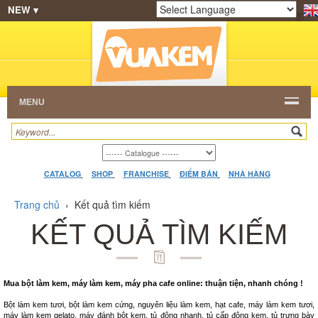
NEW ▾
SHOP
KEM NGON
HẠT CAFE
NHÀ HÀNG
Powered by
Translate
DEALERS
CATALOG
VIDEO
HỎI ĐÁP
LIÊN
HỆ
MENU
CATALOG
SHOP
FRANCHISE
ĐIỂM BÁN
NHÀ HÀNG
Trang chủ
›
Kết quả tìm kiếm
KẾT QUẢ TÌM KIẾM
Mua bột làm kem, máy làm kem, máy pha cafe online: thuận tiện, nhanh chóng !
Bột làm kem tươi, bột làm kem cứng, nguyên liệu làm kem, hạt cafe, máy làm kem tươi,
máy làm kem gelato, máy đánh bột kem, tủ đông nhanh, tủ cấp đông kem, tủ trưng bày