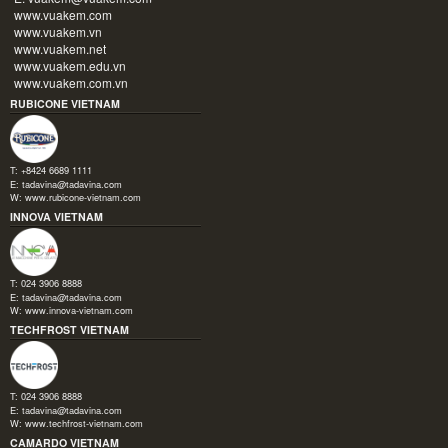
www.vuakem.com
www.vuakem.vn
www.vuakem.net
www.vuakem.edu.vn
www.vuakem.com.vn
RUBICONE VIETNAM
T: +8424 6689 1111
E:
tadavina@tadavina.com
W:
www.rubicone-vietnam.com
INNOVA VIETNAM
T: 024 3906 8888
E:
tadavina@tadavina.com
W:
www.innova-vietnam.com
TECHFROST VIETNAM
T: 024 3906 8888
E:
tadavina@tadavina.com
W:
www.techfrost-vietnam.com
CAMARDO VIETNAM