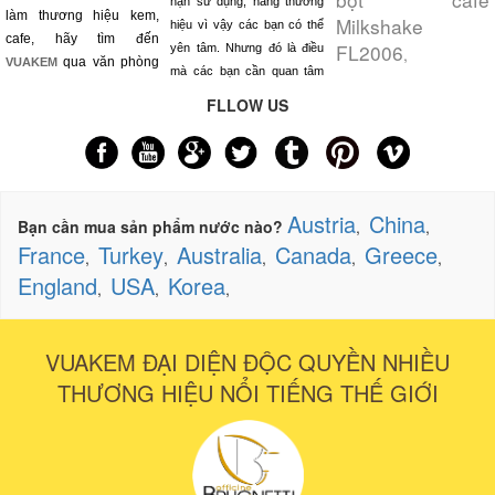
hạn sử dụng, hàng thương
làm thương hiệu kem,
Milkshake
hiệu vì vậy các bạn có thể
cafe, hãy tìm đến
FL2006
yên tâm. Nhưng đó là điều
,
qua văn phòng
VUAKEM
mà các bạn cần quan tâm
FLLOW US
Austria
China
Bạn cần mua sản phẩm nước nào?
,
,
France
Turkey
Australia
Canada
Greece
,
,
,
,
,
England
USA
Korea
,
,
,
VUAKEM ĐẠI DIỆN ĐỘC QUYỀN NHIỀU
THƯƠNG HIỆU NỔI TIẾNG THẾ GIỚI