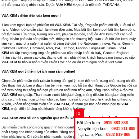
chỉ dẫn mua hàng chính xác. Dự án
VUA KEM
được phát triển bởi
TADAVINA
.
VUA KEM : điểm đến của kem ngon!
'Làm kem ngon' bạn sẽ phải tìm tới
VUA KEM.
Tại đây, từng sản phẩm chi tiết, xuất xứ rõ
ràng, Video hướng dẫn cách làm kem đơn giản. Mua bột làm kem tươi, bột làm kem cứng,
bột làm kem sữa chua, hương liệu kem, phụ gia tạo béo, chất ổn định kem một cách dễ
ràng. Khám phá các sản phẩm mới, thông tin các thương hiệu sản xuất bột làm kem, máy
làm kem, máy pha cafe, hạt cafe nổi tiếng thế giới như Rubicone, Innova, Fama, Gemm,
Cofrimell, Gelatec, Camardo, Adler, ISA, Tecfrigo, Fracino, Laspaziale, Vema...
VUA
KEM
chỉ tập trung cung ứng sản phẩm cao cấp, nhập khẩu từ Italy, Greece, England, …
nhằm vào thị trường cao cấp, đầu tư dài hạn, phân khúc khách hàng sang trọng cao cấp.
VUA KEM
tự hào là nhà tư vấn chiến lược các dự án kem ngon nhất ở Việt Nam.
VUA KEM gợi ý thêm lợi ích mua sắm online!
Chọn sản phẩm cần thiết tại các hướng dẫn gợi ý, xem thêm trên trang chủ, trang chi tiết
đều thuận lợi dù bạn ở đâu, nhìn bên trên vào mục hỗ trợ dịch thuật của Google bạn để có
thể xem bằng thứ tiếng mà bạn yêu thích nhất như tiếng Anh, tiếng Pháp, tiếng Ả rập mà
VUA KEM
cung cấp. Thanh toán trước khi giao hàng, chúng tôi đảm bảo giao hàng miễn
phí, có chính sách giá tốt hơn cho các bạn mua số lượng nhiều, là khách hàng thường
xuyên, khách hàng thân thiện của
VUA KEM
, đã tham gia học các khóa học tại
VUA
KEM
, nhận đổi trả hàng nếu khách hàng không hài lòng.
[X]
VUA KEM: chia sẻ kinh nghiệm qua nhiều kênh bán hàng thuộc hệ thống.
Bột làm kem -
0915 883 888
Bạn muốn thành công trong quá trình kinh doanh nhà hàng, hãy nghĩ tới những sản phẩm
Nguyên liệu kem -
0931 811 888
chất lượng cho khách hàng của mình. Đừng bao giờ kinh doanh những mặt hàng nhái,
Hạt cafe, Pod -
0932 819 888
kém chất lượng. Chỉ có sản phẩm sạch, nguồn gốc xuất xứ rõ ràng, tốt cho sức khỏe bạn