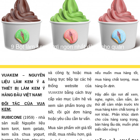
9 Bột làm kem tươi ngon nhất dành cho quán
kem pro
và công ty, hoặc mua
nếu muốn mua hàng tốt,
VUAKEM – NGUYÊN
hàng trực tiếp tại các hệ
mua hàng chất lượng, mua
LIỆU LÀM KEM Ý &
thống website của
hàng ổn định.
THIẾT BỊ LÀM KEM Ý
bằng cách truy
VUAKEM
Hãy đến tận nơi để xem,
HÀNG ĐẦU VIỆT NAM!
cấp vào mục Liên hệ và
nghe, nghìn, cầm nắm, ăn
ĐỐI TÁC CỦA VUA
thử để cảm nhận trước khi
xem sản phẩm trong chi
KEM:
mua hàng kém chất lượng ở
tiết, rồi gửi đơn hàng
nơi khác. Phân khúc dành
RUBICONE
(1959) - nhà
hoặc yêu cầu cần tư vấn.
cho cửa hàng sang trọng,
sản xuất Nguyên liệu
bán hàng lầu dài, muốn phát
Mua sản phẩm với giá tốt
kem tươi, kem gelato,
triển bền vững !
kem sữa chua yogurt,
nhất, mua nhiều hơn, giá