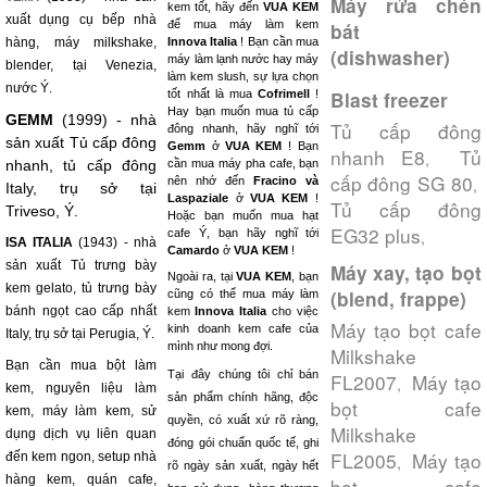
Máy rửa chén
kem tốt, hãy đến
VUA KEM
xuất dụng cụ bếp nhà
để mua máy làm kem
bát
hàng, máy milkshake,
Innova Italia
! Bạn cần mua
(dishwasher)
máy làm lạnh nước hay máy
blender, tại Venezia,
làm kem slush, sự lựa chọn
nước Ý.
tốt nhất là mua
Cofrimell
!
Blast freezer
Hay bạn muốn mua tủ cấp
GEMM
(1999) - nhà
Tủ cấp đông
đông nhanh, hãy nghĩ tới
sản xuất Tủ cấp đông
Gemm
ở
VUA KEM
! Bạn
nhanh E8
Tủ
,
nhanh, tủ cấp đông
cần mua máy pha cafe, bạn
cấp đông SG 80
nên nhớ đến
Fracino và
,
Italy, trụ sở tại
Laspaziale
ở
VUA KEM
!
Tủ cấp đông
Triveso, Ý.
Hoặc bạn muốn mua hạt
EG32 plus
cafe Ý, bạn hãy nghĩ tới
,
ISA ITALIA
(1943) - nhà
Camardo
ở
VUA KEM
!
sản xuất Tủ trưng bày
Máy xay, tạo bọt
Ngoài ra, tại
VUA KEM
, bạn
kem gelato, tủ trưng bày
(blend, frappe)
cũng có thể mua máy làm
bánh ngọt cao cấp nhất
kem
Innova Italia
cho việc
Máy tạo bọt cafe
kinh doanh kem cafe của
Italy, trụ sở tại Perugia, Ý.
mình như mong đợi.
Milkshake
Bạn cần mua bột làm
Tại đây chúng tôi chỉ bán
FL2007
Máy tạo
,
kem, nguyên liệu làm
sản phẩm chính hãng, độc
bọt cafe
kem, máy làm kem, sử
quyền, có xuất xứ rõ ràng,
Milkshake
dụng dịch vụ liên quan
đóng gói chuẩn quốc tế, ghi
FL2005
Máy tạo
đến kem ngon, setup nhà
,
rõ ngày sản xuất, ngày hết
hàng kem, quán cafe,
bọt cafe