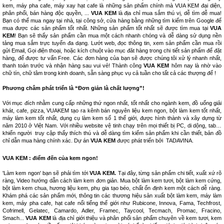
kem, máy pha cafe, máy xay hạt cafe là những sản phẩm chính mà VUA KEM đại diện,
phân phối, bán hàng độc quyền, ...
VUA KEM
là địa chỉ mua sắm thú vị, dễ tìm dễ mua!
Bạn có thể mua ngay tại nhà, tại công sở, cửa hàng bằng những tìm kiếm trên Google để
mua được các sản phẩm tốt nhất. Những sản phẩm tốt nhất sẽ được tìm mua tại
VUA
KEM
! Bạn sẽ thấy sản phẩm cần mua một cách nhanh chóng và dễ dàng sử dụng nền
tảng mua sắm trực tuyến đa dạng. Lướt web, đọc thông tin, xem sản phẩm cần mua rồi
gửi Email, Gọi điện thoại, hoặc kích chuột vào mục đăt hàng trong chi tiết sản phẩm để đặt
hàng, để được tư vấn Free. Các đơn hàng của bạn sẽ được chúng tôi xử lý nhanh nhất,
thanh toán trước và nhận hàng sau vui vẻ! Thành công
VUA KEM
hôm nay là nhờ vào
chữ tín, chữ tâm trong kinh doanh, sẵn sàng phục vụ cả tuần cho tất cả các thượng đế !
Phương châm phát triển là “Đơn giản là chất lượng”!
Với mục đích nhằm cung cấp những thứ ngon nhất, tốt nhất cho ngành kem, đồ uống giải
khát, cafe, pizza, VUAKEM tạo ra kênh bán nguyên liệu kem ngon, bột làm kem tốt nhất,
máy làm kem tốt nhất, dụng cụ làm kem số 1 thế giới, được hình thành và xây dựng từ
năm 2010 ở Việt Nam. Với nhiều website vệ tinh chạy trên mọi thiết bị PC, di dộng, tab…
khiến người truy cập thấy thích thú và dễ dàng tìm kiếm sản phẩm khi cần thiết, bản đồ
chỉ dẫn mua hàng chính xác. Dự án
VUA KEM
được phát triển bởi
TADAVINA
.
VUA KEM : điểm đến của kem ngon!
'Làm kem ngon' bạn sẽ phải tìm tới
VUA KEM.
Tại đây, từng sản phẩm chi tiết, xuất xứ rõ
ràng, Video hướng dẫn cách làm kem đơn giản. Mua bột làm kem tươi, bột làm kem cứng,
bột làm kem chua, hương liệu kem, phụ gia tạo béo, chất ổn định kem một cách dễ ràng.
Khám phá các sản phẩm mới, thông tin các thương hiệu sản xuất bột làm kem, máy làm
kem, máy pha cafe, hạt cafe nổi tiếng thế giới như Rubicone, Innova, Fama, Techfrost,
Cofrimell, Gelatec, Camardo, Adler, Framec, Taycool, Tecmach, Promac, Fracino,
Smach...
VUA KEM
là địa chỉ giới thiệu và phân phối sản phẩm chuyên về kem tươi, kem