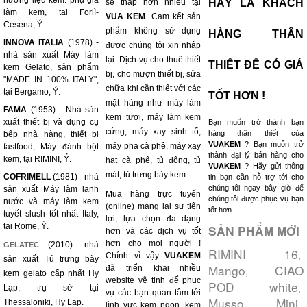
hương liệu kem. phụ gia
sẽ thấp hơn nhiều tại
HÃY LÀ KHÁCH
làm kem, tại Forlì-
VUA KEM
. Cam kết sản
Cesena, Ý.
phẩm không sử dụng
HÀNG THÂN
INNOVA ITALIA
(1978) -
được chúng tôi xin nhập
nhà sản xuất Máy làm
lại. Dịch vụ cho thuê thiết
THIẾT ĐỂ CÓ GIÁ
kem Gelato, sản phẩm
bị, cho mượn thiết bị, sửa
"MADE IN 100% ITALY",
chữa khi cần thiết với các
tại Bergamo, Ý.
TỐT HƠN !
mặt hàng như máy làm
FAMA
(1953) - Nhà sản
kem tươi, máy làm kem
xuất thiết bị và dụng cụ
Bạn muốn trở thành bạn
cứng, máy xay sinh tố,
hàng thân thiết của
bếp nhà hàng, thiết bị
VUAKEM
? Bạn muốn trở
máy pha cà phê, máy xay
fastfood, Máy đánh bột
thành đại lý bán hàng cho
kem, tại RIMINI, Ý.
hạt cà phê, tủ đông, tủ
VUAKEM
? Hãy gửi thông
mát, tủ trưng bày kem.
COFRIMELL
(1981) - nhà
tin bạn cần hỗ trợ tới cho
chúng tôi ngay bây giờ để
sản xuất Máy làm lạnh
Mua hàng trực tuyến
chúng tôi được phục vụ bạn
nước và máy làm kem
(online) mang lại sự tiện
tốt hơn.
tuyết slush tốt nhất Italy,
lợi, lựa chọn đa dạng
tại Rome, Ý.
SẢN PHẨM MỚI
hơn và các dịch vụ tốt
hơn cho mọi người !
(2010)- nhà
GELATEC
RIMINI 16
,
Chính vì vậy
VUAKEM
sản xuất Tủ trưng bày
Mango
CIAO
đã triển khai nhiều
,
kem gelato cấp nhất Hy
website vệ tinh để phục
POD white
,
Lạp, trụ sở tại
vụ các bạn quan tâm tới
Musso Mini
Thessaloniki, Hy Lạp.
,
lĩnh vực kem ngon, kem