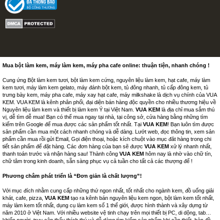
Mua bột làm kem, máy làm kem, máy pha cafe online: thuận tiện, nhanh chóng !
Cung ứng Bột làm kem tươi, bột làm kem cứng, nguyên liệu làm kem, hạt cafe, máy làm
kem tươi, máy làm kem gelato, máy đánh bột kem, tủ đông nhanh, tủ cấp đông kem, tủ
trưng bày kem, máy pha cafe, máy xay hạt cafe, máy milkshake là dịch vụ chính của VUA
KEM. VUA KEM là kênh phân phối, đại diện bán hàng độc quyền cho nhiều thương hiệu về
Nguyên liệu làm kem và thiết bị làm kem Ý tại Việt Nam.
VUA KEM
là địa chỉ mua sắm thú
vị, dễ tìm dễ mua! Bạn có thể mua ngay tại nhà, tại công sở, cửa hàng bằng những tìm
kiếm trên Google để mua được các sản phẩm tốt nhất. Tại
VUA KEM
! Bạn luôn tìm được
sản phẩm cần mua một cách nhanh chóng và dễ dàng. Lướt web, đọc thông tin, xem sản
phẩm cần mua rồi gửi Email, Gọi điện thoại, hoặc kích chuột vào mục đăt hàng trong chi
tiết sản phẩm để đặt hàng. Các đơn hàng của bạn sẽ được
VUA KEM
xử lý nhanh nhất,
thanh toán trước và nhận hàng sau! Thành công
VUA KEM
hôm nay là nhờ vào chữ tín,
chữ tâm trong kinh doanh, sẵn sàng phục vụ cả tuần cho tất cả các thượng đế !
Phương châm phát triển là “Đơn giản là chất lượng”!
Với mục đích nhằm cung cấp những thứ ngon nhất, tốt nhất cho ngành kem, đồ uống giải
khát, cafe, pizza,
VUA KEM
tạo ra kênh bán nguyên liệu kem ngon, bột làm kem tốt nhất,
máy làm kem tốt nhất, dụng cụ làm kem số 1 thế giới, được hình thành và xây dựng từ
năm 2010 ở Việt Nam. Với nhiều website vệ tinh chạy trên mọi thiết bị PC, di dộng, tab…
khiến người truy cập thấy thích thú và dễ dàng tìm kiếm sản phẩm khi cần thiết, bản đồ