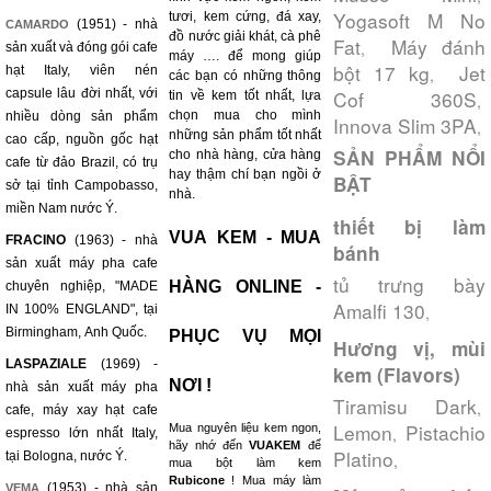
Yogasoft M No
tươi, kem cứng, đá xay,
(1951) - nhà
CAMARDO
đồ nước giải khát, cà phê
Fat
Máy đánh
,
sản xuất và đóng gói cafe
máy …. để mong giúp
bột 17 kg
Jet
hạt Italy, viên nén
,
các bạn có những thông
capsule lâu đời nhất, với
Cof 360S
tin về kem tốt nhất, lựa
,
chọn mua cho mình
nhiều dòng sản phẩm
Innova Slim 3PA
,
những sản phẩm tốt nhất
cao cấp, nguồn gốc hạt
SẢN PHẨM NỔI
cho nhà hàng, cửa hàng
cafe từ đảo Brazil, có trụ
hay thậm chí bạn ngồi ở
BẬT
sở tại tỉnh Campobasso,
nhà.
miền Nam nước Ý.
thiết bị làm
VUA KEM - MUA
FRACINO
(1963) - nhà
bánh
sản xuất máy pha cafe
tủ trưng bày
HÀNG ONLINE -
chuyên nghiệp, "MADE
Amalfi 130
IN 100% ENGLAND", tại
,
Birmingham, Anh Quốc.
PHỤC VỤ MỌI
Hương vị, mùi
LASPAZIALE
(1969) -
kem (Flavors)
NƠI !
nhà sản xuất máy pha
Tiramisu Dark
,
cafe, máy xay hạt cafe
Lemon
Pistachio
Mua nguyên liệu kem ngon,
,
espresso lớn nhất Italy,
hãy nhớ đến
VUAKEM
để
Platino
tại Bologna, nước Ý.
,
mua bột làm kem
Rubicone
! Mua máy làm
(1953) - nhà sản
VEMA