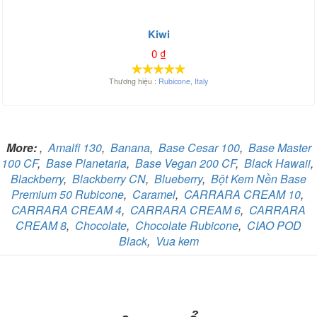
Kiwi
0
₫
Thương hiệu :
Rubicone
,
Italy
More:
,
Amalfi 130
,
Banana
,
Base Cesar 100
,
Base Master
100 CF
,
Base Planetaria
,
Base Vegan 200 CF
,
Black Hawaii
,
Blackberry
,
Blackberry CN
,
Blueberry
,
Bột Kem Nền Base
Premium 50 Rubicone
,
Caramel
,
CARRARA CREAM 10
,
CARRARA CREAM 4
,
CARRARA CREAM 6
,
CARRARA
CREAM 8
,
Chocolate
,
Chocolate Rubicone
,
CIAO POD
Black
,
Vua kem