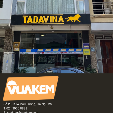
Số 26LK14 Mậu Lương, Hà Nội, VN
T: 024 3906 8888
E:
vuakem@vuakem.com