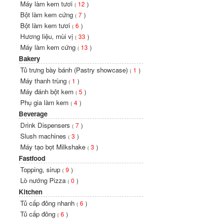
Máy làm kem tươi
12
)
(
Bột làm kem cứng
7
)
(
Bột làm kem tươi
6
)
(
Hương liệu, mùi vị
33
)
(
Máy làm kem cứng
13
)
(
Bakery
Tủ trưng bày bánh (Pastry showcase)
1
)
(
Máy thanh trùng
1
)
(
Máy đánh bột kem
5
)
(
Phụ gia làm kem
4
)
(
Beverage
Drink Dispensers
7
)
(
Slush machines
3
)
(
Máy tạo bọt Milkshake
3
)
(
Fastfood
Topping, sirup
9
)
(
Lò nướng Pizza
0
)
(
Kitchen
Tủ cấp đông nhanh
6
)
(
Tủ cấp đông
6
)
(