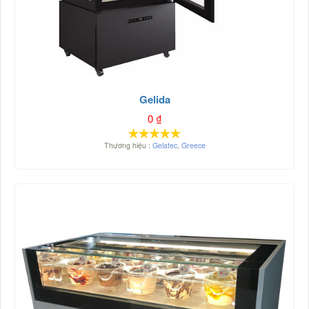
Gelida
0
₫
Thương hiệu :
Gelatec
,
Greece