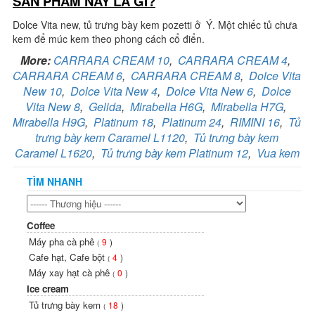
SẢN PHẨM NÀY LÀ GÌ?
Dolce Vita new, tủ trưng bày kem pozetti ở Ý. Một chiếc tủ chưa
kem để múc kem theo phong cách cổ điển.
More:
CARRARA CREAM 10
,
CARRARA CREAM 4
,
CARRARA CREAM 6
,
CARRARA CREAM 8
,
Dolce Vita
New 10
,
Dolce Vita New 4
,
Dolce Vita New 6
,
Dolce
Vita New 8
,
Gelida
,
Mirabella H6G
,
Mirabella H7G
,
Mirabella H9G
,
Platinum 18
,
Platinum 24
,
RIMINI 16
,
Tủ
trưng bày kem Caramel L1120
,
Tủ trưng bày kem
Caramel L1620
,
Tủ trưng bày kem Platinum 12
,
Vua kem
TÌM NHANH
Coffee
Máy pha cà phê
9
)
(
Cafe hạt, Cafe bột
4
)
(
Máy xay hạt cà phê
0
)
(
Ice cream
Tủ trưng bày kem
18
)
(