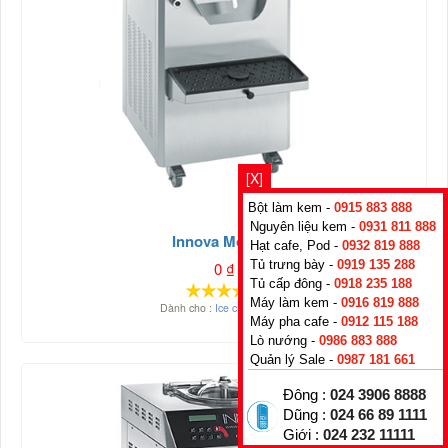
[X]
Bột làm kem -
0915 883 888
Nguyên liệu kem -
0931 811 888
Innova Movi 30
Hạt cafe, Pod -
0932 819 888
Tủ trưng bày -
0919 135 288
0
₫
Tủ cấp đông -
0918 235 188
Máy làm kem -
0916 819 888
Dành cho :
Ice cream shop
Máy pha cafe -
0912 115 188
Lò nướng -
0986 883 888
Quản lý Sale -
0987 181 661
Đông :
024 3906 8888
Dũng :
024 66 89 1111
Giới :
024 232 11111