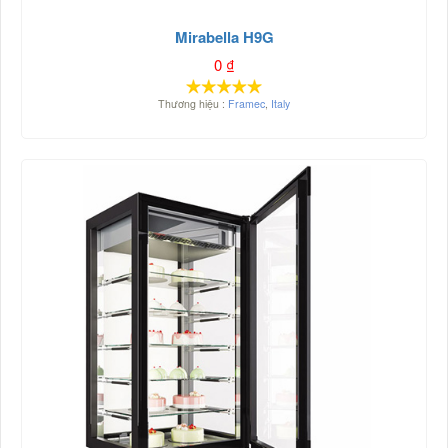
Mirabella H9G
0
₫
Thương hiệu :
Framec
,
Italy