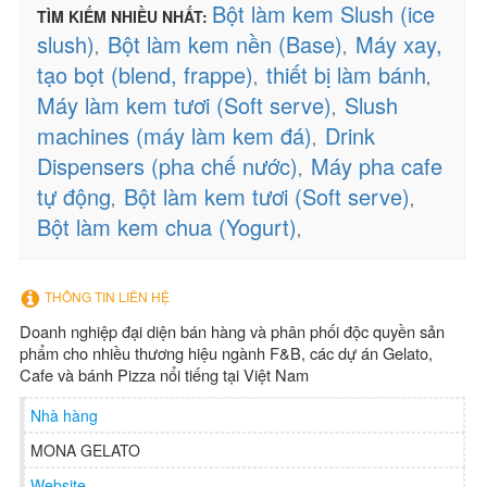
Bột làm kem Slush (ice
TÌM KIẾM NHIỀU NHẤT:
slush)
Bột làm kem nền (Base)
Máy xay,
,
,
tạo bọt (blend, frappe)
thiết bị làm bánh
,
,
Máy làm kem tươi (Soft serve)
Slush
,
machines (máy làm kem đá)
Drink
,
Dispensers (pha chế nước)
Máy pha cafe
,
tự động
Bột làm kem tươi (Soft serve)
,
,
Bột làm kem chua (Yogurt)
,
THÔNG TIN LIÊN HỆ
Doanh nghiệp đại diện bán hàng và phân phối độc quyền sản
phẩm cho nhiều thương hiệu ngành F&B, các dự án Gelato,
Cafe và bánh Pizza nổi tiếng tại Việt Nam
Nhà hàng
MONA GELATO
Website