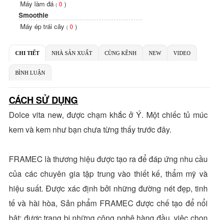
Máy làm đá
0
)
(
Smoothie
Máy ép trái cây
0
)
(
CHI TIẾT
NHÀ SẢN XUẤT
CÙNG KÊNH
NEW
VIDEO
BÌNH LUẬN
CÁCH SỬ DỤNG
Dolce vita new, được chạm khắc ở Ý. Một chiếc tủ múc
kem và kem như bạn chưa từng thấy trước đây.
FRAMEC là thương hiệu được tạo ra để đáp ứng nhu cầu
của các chuyên gia tập trung vào thiết kế, thẩm mỹ và
hiệu suất. Được xác định bởi những đường nét đẹp, tinh
tế và hài hòa, Sản phẩm FRAMEC được chế tạo để nổi
bật; được trang bị những công nghệ hàng đầu, việc chọn