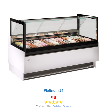
Platinum 24
0
₫
Thương hiệu :
Gelatec
,
Greece