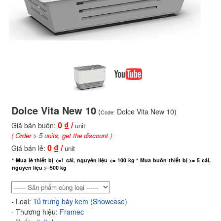
Dolce Vita New 10
(
Dolce Vita New 10)
Code:
0
₫ /
Giá bán buôn:
unit
( Order > 5 units, get the discount )
0
₫ /
Giá bán lẻ:
unit
* Mua lẻ thiết bị <=1 cái, nguyên liệu <= 100 kg * Mua buôn thiết bị >= 5 cái,
nguyên liệu >=500 kg
- Loại:
Tủ trưng bày kem (Showcase)
- Thương hiệu:
Framec