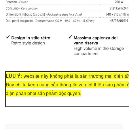
LƯU Ý:
website này không phải là sàn thương mại điện tử
Đây chỉ là kênh cung cấp thông tin và giới thiệu sản phẩm
diện phân phối sản phẩm độc quyền.