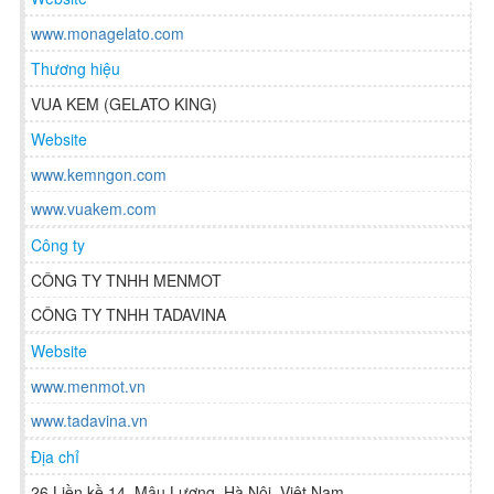
www.monagelato.com
Thương hiệu
VUA KEM (GELATO KING)
Website
www.kemngon.com
www.vuakem.com
Công ty
CÔNG TY TNHH MENMOT
CÔNG TY TNHH TADAVINA
Website
www.menmot.vn
www.tadavina.vn
Địa chỉ
26 Liền kề 14, Mậu Lương, Hà Nội, Việt Nam