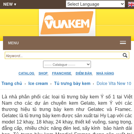
NEW ▾
SHOP
KEM NGON
HẠT CAFE
NHÀ HÀNG
Powered by
Translate
DEALERS
CATALOG
VIDEO
HỎI ĐÁP
LIÊN
HỆ
MENU
CATALOG
SHOP
FRANCHISE
ĐIỂM BÁN
NHÀ HÀNG
Trang chủ
›
Ice cream
›
Tủ trưng bày kem
›
Dolce Vita New 10
Là nhà phân phối các loại tủ trưng bày kem Ý số 1 tại Việt
Nam cho các dự án chuyên kem Gelato, kem Ý với các
thương hiệu tủ trưng bày kem như Gelatec và Framec.
Gelatec là tủ trưng bày kem được sản xuất tại Hy Lạp với các
model 12 khay, 18 khay, 24 khay, thiết kế vuông, sang trọng,
đẳng cấp, nhiều chức năng đèn led, sấy kính bảo hành dài