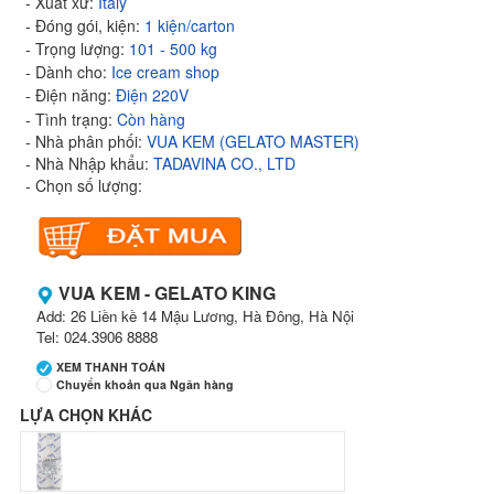
- Xuất xứ:
Italy
- Đóng gói, kiện:
1 kiện/carton
- Trọng lượng:
101 - 500 kg
- Dành cho:
Ice cream shop
- Điện năng:
Điện 220V
- Tình trạng:
Còn hàng
- Nhà phân phối:
VUA KEM (GELATO MASTER)
- Nhà Nhập khẩu:
TADAVINA CO., LTD
- Chọn số lượng:
VUA KEM - GELATO KING
Add: 26 Liền kề 14 Mậu Lương, Hà Đông, Hà Nội
Tel: 024.3906 8888
XEM THANH TOÁN
Chuyển khoản qua Ngân hàng
LỰA CHỌN KHÁC
Ngân hàng Ngoại thương Việt Nam
Chi nhánh:
Vietcombank Tây Hà Nội
Chủ TK:
CÔNG TY TNHH MENMOT
Số TK:
069 1000 811 888