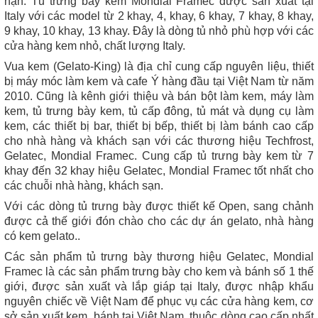
hạn. Tủ trưng bày kem Mondial Framec được sản xuất tại
Italy với các model từ 2 khay, 4, khay, 6 khay, 7 khay, 8 khay,
9 khay, 10 khay, 13 khay. Đây là dòng tủ nhỏ phù hợp với các
cửa hàng kem nhỏ, chất lượng Italy.
Vua kem (Gelato-King) là địa chỉ cung cấp nguyên liệu, thiết
bị máy móc làm kem và cafe Ý hàng đầu tại Việt Nam từ năm
2010. Cũng là kênh giới thiệu và bán bột làm kem, máy làm
kem, tủ trưng bày kem, tủ cấp đông, tủ mát và dụng cụ làm
kem, các thiết bị bar, thiết bị bếp, thiết bị làm bánh cao cấp
cho nhà hàng và khách sạn với các thương hiệu Techfrost,
Gelatec, Mondial Framec. Cung cấp tủ trưng bày kem từ 7
khay đến 32 khay hiệu Gelatec, Mondial Framec tốt nhất cho
các chuỗi nhà hàng, khách sạn.
Với các dòng tủ trưng bày được thiết kế Open, sang chảnh
được cả thế giới đón chào cho các dự án gelato, nhà hàng
có kem gelato..
Các sản phẩm tủ trưng bày thương hiệu Gelatec, Mondial
Framec là các sản phẩm trưng bày cho kem và bánh số 1 thế
giới, được sản xuất và lắp giáp tại Italy, được nhập khẩu
nguyên chiếc về Việt Nam để phục vụ các cửa hàng kem, cơ
sở sản xuất kem, bánh tại Việt Nam, thuộc dòng cao cấp nhất