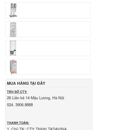
Ngân hàng Ngoại thương Việt Nam
Chi nhánh:
Vietcombank Tây Hà Nội
Chủ TK:
CÔNG TY TNHH TADAVINA
Số TK:
069 1000 886 001
Ngân hàng TMCP Việt Nam Thịnh Vượng
Chi nhánh:
VBbank Hà Nội
Chủ TK:
Nguyễn Văn Tuấn
Số TK:
222 899 001
Ngân hàng Ngoại thương Việt Nam
Chi nhánh:
Vietcombank Hà Nội
Chủ TK:
Nguyễn Văn Tuấn
Số TK:
1986 883 888
MUA HÀNG TẠI ĐÂY
TRỤ SỞ CTY:
26 Liền kề 14 Mậu Lương, Hà Nội
024. 3906.8888
THANH TOÁN:
1. Chủ TK: CTY TNHH TADAVINA