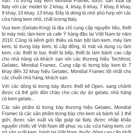
hạn. Tủ trưng bày kem Mondial Framec được sản xuất tại
Italy với các model từ 2 khay, 4, khay, 6 khay, 7 khay, 8 khay,
9 khay, 10 khay, 13 khay. Đây là dòng tủ nhỏ phù hợp với các
cửa hàng kem nhỏ, chất lượng Italy.
Vua kem (Gelato-King) là địa chỉ cung cấp nguyên liệu, thiết
bị máy móc làm kem và cafe Ý hàng đầu tại Việt Nam từ năm
2010. Cũng là kênh giới thiệu và bán bột làm kem, máy làm
kem, tủ trưng bày kem, tủ cấp đông, tủ mát và dụng cụ làm
kem, các thiết bị bar, thiết bị bếp, thiết bị làm bánh cao cấp
cho nhà hàng và khách sạn với các thương hiệu Techfrost,
Gelatec, Mondial Framec. Cung cấp tủ trưng bày kem từ 7
khay đến 32 khay hiệu Gelatec, Mondial Framec tốt nhất cho
các chuỗi nhà hàng, khách sạn.
Với các dòng tủ trưng bày được thiết kế Open, sang chảnh
được cả thế giới đón chào cho các dự án gelato, nhà hàng
có kem gelato..
Các sản phẩm tủ trưng bày thương hiệu Gelatec, Mondial
Framec là các sản phẩm trưng bày cho kem và bánh số 1 thế
giới, được sản xuất và lắp giáp tại Italy, được nhập khẩu
nguyên chiếc về Việt Nam để phục vụ các cửa hàng kem, cơ
sở sản xuất kem, bánh tại Việt Nam, thuộc dòng cao cấp nhất