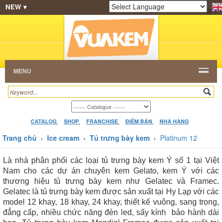
NEW ▾
SHOP
KEM NGON
HẠT CAFE
NHÀ HÀNG
Powered by
Translate
DEALERS
CATALOG
VIDEO
HỎI ĐÁP
LIÊN
HỆ
MENU
CATALOG
SHOP
FRANCHISE
ĐIỂM BÁN
NHÀ HÀNG
Trang chủ
›
Ice cream
›
Tủ trưng bày kem
›
Platinum 12
Là nhà phân phối các loại tủ trưng bày kem Ý số 1 tại Việt
Nam cho các dự án chuyên kem Gelato, kem Ý với các
thương hiệu tủ trưng bày kem như Gelatec và Framec.
Gelatec là tủ trưng bày kem được sản xuất tại Hy Lạp với các
model 12 khay, 18 khay, 24 khay, thiết kế vuông, sang trọng,
đẳng cấp, nhiều chức năng đèn led, sấy kính bảo hành dài