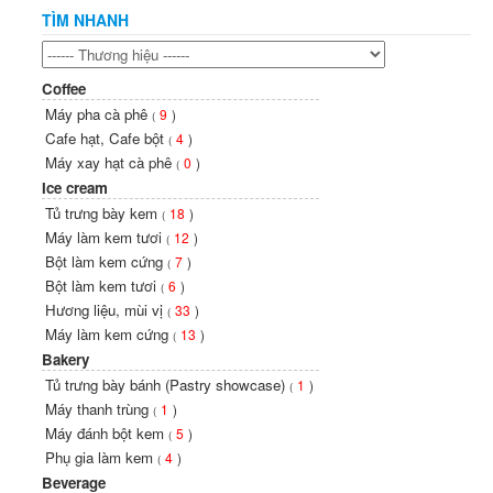
TÌM NHANH
Coffee
Máy pha cà phê
9
)
(
Cafe hạt, Cafe bột
4
)
(
Máy xay hạt cà phê
0
)
(
Ice cream
Tủ trưng bày kem
18
)
(
Máy làm kem tươi
12
)
(
Bột làm kem cứng
7
)
(
Bột làm kem tươi
6
)
(
Hương liệu, mùi vị
33
)
(
Máy làm kem cứng
13
)
(
Bakery
Tủ trưng bày bánh (Pastry showcase)
1
)
(
Máy thanh trùng
1
)
(
Máy đánh bột kem
5
)
(
Phụ gia làm kem
4
)
(
Beverage