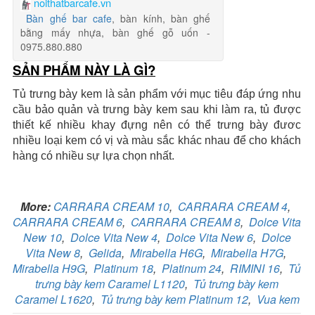
noithatbarcafe.vn
Bàn ghế bar cafe
, bàn kính, bàn ghế
bằng mấy nhựa, bàn ghế gỗ uốn -
0975.880.880
SẢN PHẨM NÀY LÀ GÌ?
Tủ trưng bày kem là sản phẩm với mục tiêu đáp ứng nhu
cầu bảo quản và trưng bày kem sau khi làm ra, tủ được
thiết kế nhiều khay đựng nên có thể trưng bày đươc
nhiều loại kem có vị và màu sắc khác nhau để cho khách
hàng có nhiều sự lựa chọn nhất.
More:
CARRARA CREAM 10
,
CARRARA CREAM 4
,
CARRARA CREAM 6
,
CARRARA CREAM 8
,
Dolce Vita
New 10
,
Dolce Vita New 4
,
Dolce Vita New 6
,
Dolce
Vita New 8
,
Gelida
,
Mirabella H6G
,
Mirabella H7G
,
Mirabella H9G
,
Platinum 18
,
Platinum 24
,
RIMINI 16
,
Tủ
trưng bày kem Caramel L1120
,
Tủ trưng bày kem
Caramel L1620
,
Tủ trưng bày kem Platinum 12
,
Vua kem