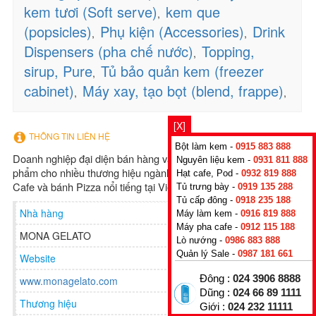
kem tươi (Soft serve)
kem que
,
(popsicles)
Phụ kiện (Accessories)
Drink
,
,
Dispensers (pha chế nước)
Topping,
,
sirup, Pure
Tủ bảo quản kem (freezer
,
cabinet)
Máy xay, tạo bọt (blend, frappe)
,
,
[X]
THÔNG TIN LIÊN HỆ
Bột làm kem -
0915 883 888
Doanh nghiệp đại diện bán hàng và phân phối độc quyền sản
Nguyên liệu kem -
0931 811 888
phẩm cho nhiều thương hiệu ngành F&B, các dự án Gelato,
Hạt cafe, Pod -
0932 819 888
Cafe và bánh Pizza nổi tiếng tại Việt Nam
Tủ trưng bày -
0919 135 288
Tủ cấp đông -
0918 235 188
Nhà hàng
Máy làm kem -
0916 819 888
Máy pha cafe -
0912 115 188
MONA GELATO
Lò nướng -
0986 883 888
Quản lý Sale -
0987 181 661
Website
Đông :
024 3906 8888
www.monagelato.com
Dũng :
024 66 89 1111
Thương hiệu
Giới :
024 232 11111