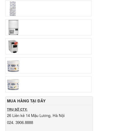
Ngân hàng Ngoại thương Việt Nam
Chi nhánh:
Vietcombank Tây Hà Nội
Chủ TK:
CÔNG TY TNHH MENMOT
Số TK:
069 1000 811 888
Ngân hàng Ngoại thương Việt Nam
Chi nhánh:
Vietcombank Tây Hà Nội
Chủ TK:
CÔNG TY TNHH TADAVINA
Số TK:
069 1000 886 001
Ngân hàng TMCP Việt Nam Thịnh Vượng
Chi nhánh:
VBbank Hà Nội
Chủ TK:
Nguyễn Văn Tuấn
Số TK:
222 899 001
Ngân hàng Ngoại thương Việt Nam
Chi nhánh:
Vietcombank Hà Nội
Chủ TK:
Nguyễn Văn Tuấn
Số TK:
1986 883 888
MUA HÀNG TẠI ĐÂY
TRỤ SỞ CTY:
26 Liền kề 14 Mậu Lương, Hà Nội
024. 3906.8888