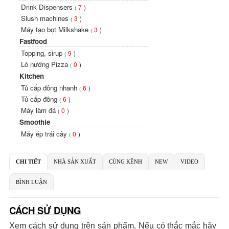
Drink Dispensers
7
)
(
Slush machines
3
)
(
Máy tạo bọt Milkshake
3
)
(
Fastfood
Topping, sirup
9
)
(
Lò nướng Pizza
0
)
(
Kitchen
Tủ cấp đông nhanh
6
)
(
Tủ cấp đông
6
)
(
Máy làm đá
0
)
(
Smoothie
Máy ép trái cây
0
)
(
CHI TIẾT
NHÀ SẢN XUẤT
CÙNG KÊNH
NEW
VIDEO
BÌNH LUẬN
CÁCH SỬ DỤNG
Xem cách sử dụng trên sản phẩm, Nếu có thắc mắc hãy