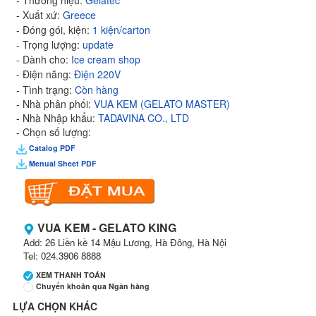
- Thương hiệu:
Gelatec
- Xuất xứ:
Greece
- Đóng gói, kiện:
1 kiện/carton
- Trọng lượng:
update
- Dành cho:
Ice cream shop
- Điện năng:
Điện 220V
- Tình trạng:
Còn hàng
- Nhà phân phối:
VUA KEM (GELATO MASTER)
- Nhà Nhập khẩu:
TADAVINA CO., LTD
- Chọn số lượng:
Catalog PDF
Menual Sheet PDF
VUA KEM - GELATO KING
Add: 26 Liền kề 14 Mậu Lương, Hà Đông, Hà Nội
Tel: 024.3906 8888
XEM THANH TOÁN
Chuyển khoản qua Ngân hàng
LỰA CHỌN KHÁC