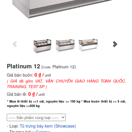
Platinum 12
(
Platinum 12)
Code:
0
₫ /
Giá bán buôn:
unit
( GIÁ đã gồm VAT, VẬN CHUYỂN GIAO HÀNG TOÀN QUỐC,
TRAINING, TEST SP )
0
₫ /
Giá bán lẻ:
unit
* Mua lẻ thiết bị <=1 cái, nguyên liệu <= 100 kg * Mua buôn thiết bị >= 5 cái,
nguyên liệu >=500 kg
- Loại:
Tủ trưng bày kem (Showcase)