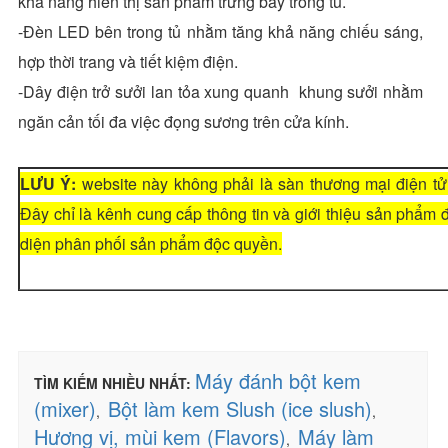
khả năng hiển thị sản phẩm trưng bày trong tủ.
-Đèn LED bên trong tủ nhằm tăng khả năng chiếu sáng,
hợp thời trang và tiết kiệm điện.
-Dây điện trở sưởi lan tỏa xung quanh khung sưởi nhằm
ngăn cản tối đa việc đọng sương trên cửa kính.
LƯU Ý:
website này không phải là sàn thương mại điện tử
Đây chỉ là kênh cung cấp thông tin và giới thiệu sản phẩm
diện phân phối sản phẩm độc quyền.
Máy đánh bột kem
TÌM KIẾM NHIỀU NHẤT:
(mixer)
Bột làm kem Slush (ice slush)
,
,
Hương vị, mùi kem (Flavors)
Máy làm
,