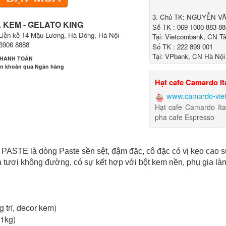
3. Chủ TK: NGUYỄN V
 KEM - GELATO KING
Số TK : 069 1000 883 88
Liền kề 14 Mậu Lương, Hà Đông, Hà Nội
Tại: Vietcombank, CN T
.3906 8888
Số TK : 222 899 001
Tại: VPbank, CN Hà Nội
THANH TOÁN
n khoản qua Ngân hàng
Hạt cafe Camardo It
www.camardo-vie
Hạt cafe Camardo It
pha cafe Espresso
ân hàng Ngoại thương Việt Nam
i nhánh:
Vietcombank Tây Hà Nội
STE là dòng Paste sền sệt, đậm đặc, cô đặc có vị kẹo cao s
ủ TK:
CÔNG TY TNHH MENMOT
 TK:
069 1000 811 888
ữa tươi không đường, có sự kết hợp với bột kem nền, phụ gia là
g trí, decor kem)
ân hàng Ngoại thương Việt Nam
x1kg)
i nhánh:
Vietcombank Tây Hà Nội