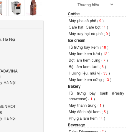
Coffee
Máy pha cà phê
9
)
(
Cafe hạt, Cafe bột
4
)
(
Máy xay hạt cà phê
0
)
(
, Hà Nội
Ice cream
Tủ trưng bày kem
18
)
(
Máy làm kem tươi
12
)
(
Bột làm kem cứng
7
)
(
Bột làm kem tươi
6
)
(
 TADAVINA
Hương liệu, mùi vị
33
)
(
1
Máy làm kem cứng
13
)
(
ây Hà Nội
Bakery
Tủ trưng bày bánh (Pastry
showcase)
1
)
(
Máy thanh trùng
1
)
(
 MENMOT
Máy đánh bột kem
5
)
8
(
ây Hà Nội
Phụ gia làm kem
4
)
(
Beverage
Drink Dispensers
7
)