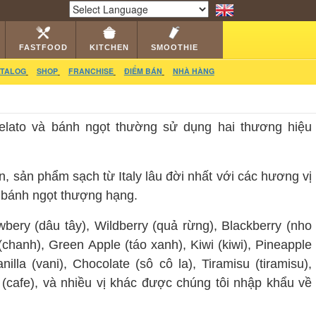
RS
CATALOG
VIDEO
HỎI ĐÁP
LIÊN HỆ
Powered by
Translate
FASTFOOD
KITCHEN
SMOOTHIE
TALOG
SHOP
FRANCHISE
ĐIỂM BÁN
NHÀ HÀNG
elato và bánh ngọt thường sử dụng hai thương hiệu
sản phẩm sạch từ Italy lâu đời nhất với các hương vị
p, bánh ngọt thượng hạng.
ry (dâu tây), Wildberry (quả rừng), Blackberry (nho
chanh), Green Apple (táo xanh), Kiwi (kiwi), Pineapple
lla (vani), Chocolate (sô cô la), Tiramisu (tiramisu),
e (cafe), và nhiều vị khác được chúng tôi nhập khẩu về