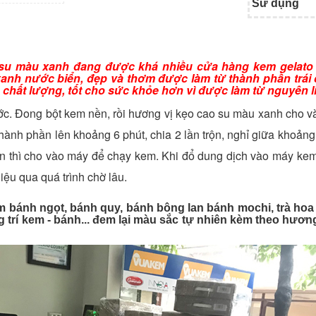
Sử dụng
 su màu xanh đang được khá nhiều cửa hàng kem gelato 
anh nước biển, đẹp và thơm được làm từ thành phần trái 
m chất lượng, tốt cho sức khỏe hơn vì được làm từ nguyên li
c. Đong bột kem nền, rồi hương vị kẹo cao su màu xanh cho và
hành phần lên khoảng 6 phút, chia 2 lần trộn, nghỉ giữa khoản
ịn thì cho vào máy để chạy kem. Khi đổ dung dịch vào máy ke
iệu qua quá trình chờ lâu.
m bánh ngọt, bánh quy, bánh bông lan bánh mochi, trà hoa
 trí kem - bánh... đem lại màu sắc tự nhiên kèm theo hươn