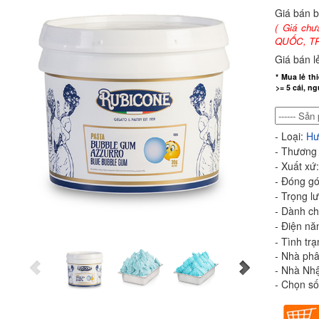
Giá bán 
( Giá c
QUỐC, TR
Giá bán l
* Mua lẻ th
>= 5 cái, n
- Loại:
Hư
- Thương
- Xuất xứ
- Đóng gó
- Trọng l
- Dành c
- Điện nă
- Tình tr
- Nhà phâ
- Nhà Nh
- Chọn số