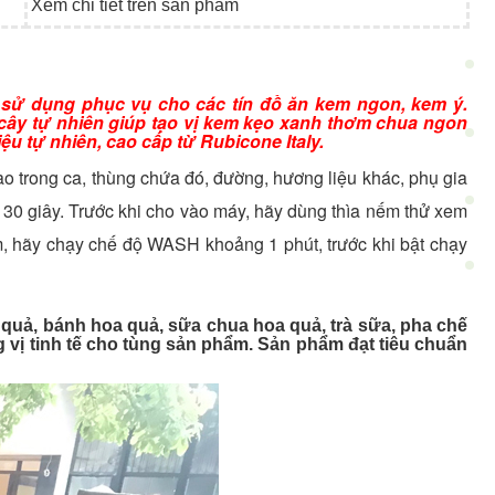
Xem chi tiết trên sản phẩm
sử dụng phục vụ cho các tín đồ ăn kem ngon, kem ý.
cây tự nhiên giúp tạo vị kem kẹo xanh thơm chua ngon
ệu tự nhiên, cao cấp từ Rubicone Italy.
o trong ca, thùng chứa đó, đường, hương liệu khác, phụ gia
g 30 giây. Trước khi cho vào máy, hãy dùng thìa nếm thử xem
m, hãy chạy chế độ WASH khoảng 1 phút, trước khi bật chạy
 quả, bánh hoa quả, sữa chua hoa quả, trà sữa, pha chế
g vị tinh tế cho tùng sản phẩm. Sản phẩm đạt tiêu chuẩn