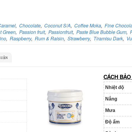
ủ TK:
CÔNG TY TNHH TADAVINA
 TK:
069 1000 886 001
Caramel
,
Chocolate
,
Coconut S/A
,
Coffee Moka
,
Fine Chocol
t Green
,
Passion fruit
,
Passionfruit
,
Paste Blue Bubble Gum
,
ino
,
Raspberry
,
Rum & Raisin
,
Strawberry
,
Tiramisu Dark
,
Vu
gân hàng TMCP Việt Nam Thịnh Vượng
i nhánh:
VBbank Hà Nội
ủ TK:
Nguyễn Văn Tuấn
 TK:
222 899 001
LUẬN
Ngân hàng Ngoại thương Việt Nam
Chi nhánh:
Vietcombank Hà Nội
Chủ TK:
Nguyễn Văn Tuấn
Số TK:
1986 883 888
CÁCH BẢO
Nhiệt độ
Nắng
Mưa
Độ ẩm