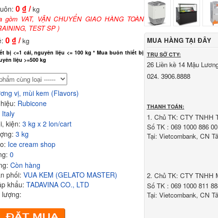
0
₫ /
buôn:
kg
hưa gồm VAT, VẬN CHUYỂN GIAO HÀNG TOÀN
AINING, TEST SP )
0
₫ /
ẻ:
MUA HÀNG TẠI ĐÂY
kg
iết bị <=1 cái, nguyên liệu <= 100 kg * Mua buôn thiết bị
TRỤ SỞ CTY:
guyên liệu >=500 kg
26 Liền kề 14 Mậu Lương
024. 3906.8888
ơng vị, mùi kem (Flavors)
 hiệu:
Rubicone
THANH TOÁN:
:
Italy
1. Chủ TK: CTY TNHH
i, kiện:
3 kg x 2 lon/cart
Số TK : 069 1000 886 00
ượng:
3 kg
Tại: Vietcombank, CN T
ho:
Ice cream shop
ng:
0
ạng:
Còn hàng
n phối:
VUA KEM (GELATO MASTER)
2. Chủ TK: CTY TNHH
ập khẩu:
TADAVINA CO., LTD
Số TK : 069 1000 811 88
 lượng:
Tại: Vietcombank, CN T