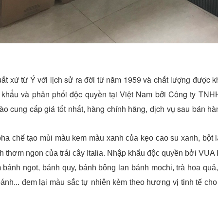
xứ từ Ý với lịch sử ra đời từ năm 1959 và chất lượng được khẳ
 khẩu và phân phối độc quyền tại Việt Nam bởi Công ty TN
 cung cấp giá tốt nhất, hàng chính hãng, dịch vụ sau bán hàn
 pha chế tạo mùi màu kem màu xanh của kẹo cao su xanh, bột 
nh thơm ngon của trái cây Italia. Nhập khẩu độc quyền bởi VUA
 bánh ngọt, bánh quy, bánh bông lan bánh mochi, trà hoa quả,
 bánh... đem lại màu sắc tự nhiên kèm theo hương vị tinh tế 