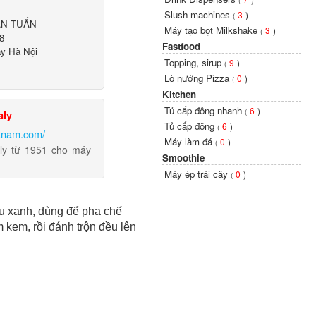
(
Slush machines
3
)
(
ĂN TUẤN
Máy tạo bọt Milkshake
3
)
(
8
Fastfood
ây Hà Nội
Topping, sirup
9
)
(
Lò nướng Pizza
0
)
(
Kitchen
Tủ cấp đông nhanh
6
)
(
aly
Tủ cấp đông
6
)
(
tnam.com/
Máy làm đá
0
)
(
aly từ 1951 cho máy
Smoothie
Máy ép trái cây
0
)
(
u xanh, dùng để pha chế
m kem, rồi đánh trộn đều lên