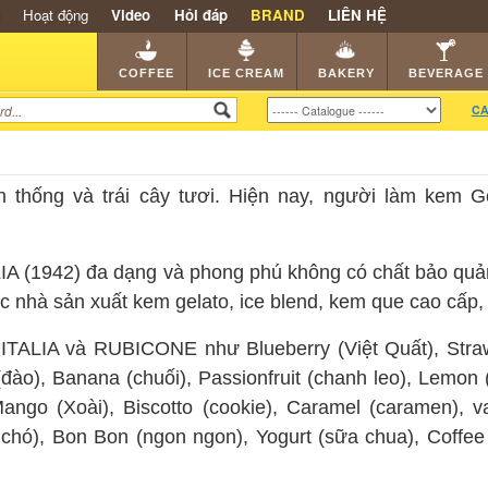
Hoạt động
Video
Hỏi đáp
BRAND
LIÊN HỆ
SHOP
KEM NGON
HẠT CAFE
NHÀ HÀNG
DEALE
COFFEE
ICE CREAM
BAKERY
BEVERAGE
CA
 thống và trái cây tươi. Hiện nay, người làm kem G
(1942) đa dạng và phong phú không có chất bảo quản, 
i các nhà sản xuất kem gelato, ice blend, kem que cao cấ
TALIA và RUBICONE như Blueberry (Việt Quất), Strawbe
ào), Banana (chuối), Passionfruit (chanh leo), Lemon (
go (Xoài), Biscotto (cookie), Caramel (caramen), vani
c chó), Bon Bon (ngon ngon), Yogurt (sữa chua), Coffe