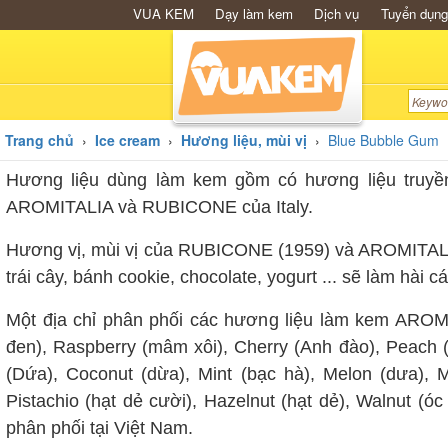
VUA KEM
Dạy làm kem
Dịch vụ
Tuyển dụng
Trang chủ
›
Ice cream
›
Hương liệu, mùi vị
›
Blue Bubble Gum
Hương liệu dùng làm kem gồm có hương liệu truyền
AROMITALIA và RUBICONE của Italy.
Hương vị, mùi vị của RUBICONE (1959) và AROMITALIA 
trái cây, bánh cookie, chocolate, yogurt ... sẽ làm hà
Một địa chỉ phân phối các hương liệu làm kem AROMI
đen), Raspberry (mâm xôi), Cherry (Anh đào), Peach (đ
(Dứa), Coconut (dừa), Mint (bạc hà), Melon (dưa), Man
Pistachio (hạt dẻ cười), Hazelnut (hạt dẻ), Walnut (ó
phân phối tại Việt Nam.