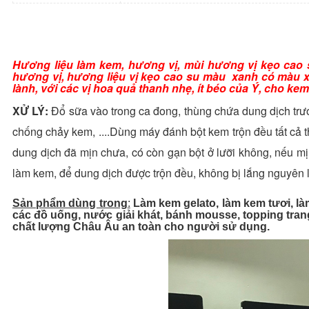
Hương liệu làm kem, hương vị, mùi hương vị kẹo cao
hương vị, hương liệu vị kẹo cao su màu xanh có màu x
lành, với các vị hoa quả thanh nhẹ, ít béo của Ý, cho ke
XỬ LÝ:
Đổ sữa vào trong ca đong, thùng chứa dung dịch trướ
chống chảy kem, ....Dùng máy đánh bột kem trộn đều tất cả t
dung dịch đã mịn chưa, có còn gạn bột ở lưỡi không, nếu m
làm kem, để dung dịch được trộn đều, không bị lắng nguyên l
Sản phẩm dùng trong
:
Làm kem gelato, làm kem tươi, là
các đồ uống, nước giải khát, bánh mousse, topping trang
chất lượng Châu Âu an toàn cho người sử dụng.