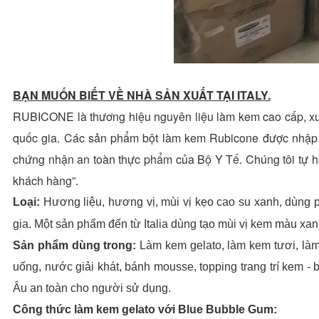
BẠN MUỐN BIẾT VỀ NHÀ SẢN XUẤT TẠI ITALY.
RUBICONE là thương hiệu nguyên liệu làm kem cao cấp, xuất 
quốc gia. Các sản phẩm bột làm kem Rubicone được nhập
chứng nhận an toàn thực phẩm của Bộ Y Tế. Chúng tôi tự hào
khách hàng”.
Loại:
Hương liệu, hương vị, mùi vị kẹo cao su xanh, dùng
gia. Một sản phẩm đến từ Italia dùng tạo mùi vị kem màu xa
Sản phẩm dùng trong:
Làm kem gelato, làm kem tươi, làm
uống, nước giải khát, bánh mousse, topping trang trí kem -
Âu an toàn cho người sử dụng.
Công thức làm kem gelato với Blue Bubble Gum: