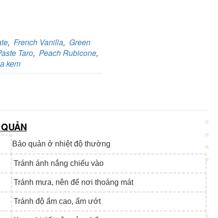
ate
,
French Vanilla
,
Green
Paste Taro
,
Peach Rubicone
,
a kem
 QUẢN
Bảo quản ở nhiệt độ thường
Tránh ánh nắng chiếu vào
Tránh mưa, nên để nơi thoáng mát
Tránh độ ẩm cao, ẩm ướt