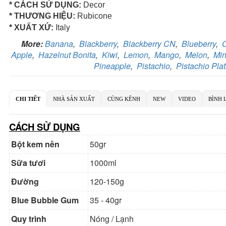
Ch
* CÁCH SỬ DỤNG:
Decor
Số
* THƯƠNG HIỆU:
Rubicone
Italy
* XUẤT XỨ:
More:
Banana
,
Blackberry
,
Blackberry CN
,
Blueberry
,
Apple
,
Hazelnut Bonita
,
Kiwi
,
Lemon
,
Mango
,
Melon
,
Min
Pineapple
,
Pistachio
,
Pistachio Plat
N
Ch
Ch
Số
CHI TIẾT
NHÀ SẢN XUẤT
CÙNG KÊNH
NEW
VIDEO
BÌNH 
CÁCH SỬ DỤNG
Bột kem nền
50gr
Sữa tươi
1000ml
Đường
120-150g
Blue Bubble Gum
35 - 40gr
Quy trình
Nóng / Lạnh