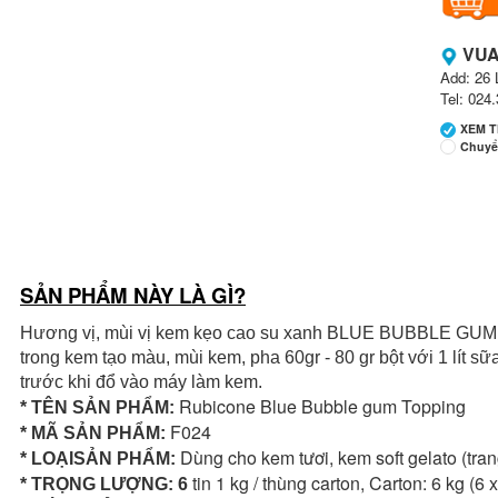
VUA
Add: 26 
Tel: 024
XEM 
Chuyể
SẢN PHẨM NÀY LÀ GÌ?
Ng
Ch
Hương vị, mùi vị kem kẹo cao su xanh BLUE BUBBLE GUM PA
Ch
Số
trong kem tạo màu, mùi kem, pha 60gr - 80 gr bột với 1 lít s
trước khi đổ vào máy làm kem.
Rubicone Blue Bubble gum Topping
* TÊN SẢN PHẨM:
F024
* MÃ SẢN PHẨM:
Dùng cho kem tươi, kem soft gelato (tran
* LOẠISẢN PHẨM:
Ng
tin 1 kg / thùng carton, Carton: 6 kg (6 
* TRỌNG LƯỢNG: 6
Ch