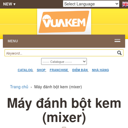
NEW ▾
SHOP
KEM NGON
HẠT CAFE
NHÀ HÀNG
Powered by
Translate
DEALERS
CATALOG
VIDEO
HỎI ĐÁP
LIÊN
HỆ
MENU
CATALOG
SHOP
FRANCHISE
ĐIỂM BÁN
NHÀ HÀNG
Trang chủ
›
Máy đánh bột kem (mixer)
Máy đánh bột kem
(mixer)