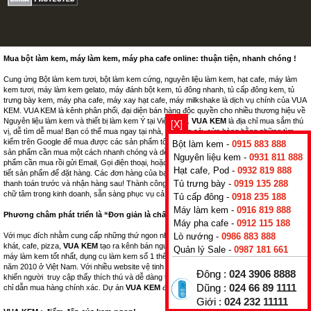
Mua bột làm kem, máy làm kem, máy pha cafe online: thuận tiện, nhanh chóng !
Cung ứng Bột làm kem tươi, bột làm kem cứng, nguyên liệu làm kem, hạt cafe, máy làm
kem tươi, máy làm kem gelato, máy đánh bột kem, tủ đông nhanh, tủ cấp đông kem, tủ
trưng bày kem, máy pha cafe, máy xay hạt cafe, máy milkshake là dịch vụ chính của VUA
KEM. VUA KEM là kênh phân phối, đại diện bán hàng độc quyền cho nhiều thương hiệu về
Nguyên liệu làm kem và thiết bị làm kem Ý tại Việt Nam.
VUA KEM
là địa chỉ mua sắm thú
[X]
vị, dễ tìm dễ mua! Bạn có thể mua ngay tại nhà, tại công sở, cửa hàng bằng những tìm
kiếm trên Google để mua được các sản phẩm tốt nhất. Tại
VUA KEM
! Bạn luôn tìm được
Bột làm kem -
0915 883 888
sản phẩm cần mua một cách nhanh chóng và dễ dàng. Lướt web, đọc thông tin, xem sản
Nguyên liệu kem -
0931 811 888
phẩm cần mua rồi gửi Email, Gọi điện thoại, hoặc kích chuột vào mục đăt hàng trong chi
Hạt cafe, Pod -
0932 819 888
tiết sản phẩm để đặt hàng. Các đơn hàng của bạn sẽ được
VUA KEM
xử lý nhanh nhất,
Tủ trưng bày -
0919 135 288
thanh toán trước và nhận hàng sau! Thành công
VUA KEM
hôm nay là nhờ vào chữ tín,
chữ tâm trong kinh doanh, sẵn sàng phục vụ cả tuần cho tất cả các thượng đế !
Tủ cấp đông -
0918 235 188
Máy làm kem -
0916 819 888
Phương châm phát triển là “Đơn giản là chất lượng”!
Máy pha cafe -
0912 115 188
Với mục đích nhằm cung cấp những thứ ngon nhất, tốt nhất cho ngành kem, đồ uống giải
Lò nướng -
0986 883 888
khát, cafe, pizza,
VUA KEM
tạo ra kênh bán nguyên liệu kem ngon, bột làm kem tốt nhất,
Quản lý Sale -
0987 181 661
máy làm kem tốt nhất, dụng cụ làm kem số 1 thế giới, được hình thành và xây dựng từ
năm 2010 ở Việt Nam. Với nhiều website vệ tinh chạy trên mọi thiết bị PC, di dộng, tab…
Đông :
024 3906 8888
khiến người truy cập thấy thích thú và dễ dàng tìm kiếm sản phẩm khi cần thiết, bản đồ
Dũng :
024 66 89 1111
chỉ dẫn mua hàng chính xác. Dự án
VUA KEM
được phát triển bởi
TADAVINA
.
Giới :
024 232 11111