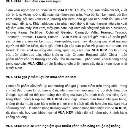
VUA KEM : điểm đến của kem ngon!
'Làm kem ngon' bạn sẽ phải tìm tới
VUA KEM.
Tại đây, từng sản phẩm chi tiết, xuất
xứ rõ ràng, Video hướng dẫn cách làm kem đơn giản. Mua bột làm kem tươi, bột làm
kem cứng, bột làm kem chua, hương liệu kem, phụ gia tạo béo, chất ổn định kem
một cách dễ ràng. Khám phá các sản phẩm mới, thông tin các thương hiệu sản xuất
bột làm kem, máy làm kem, máy pha cafe, hạt cafe nổi tiếng thế giới như Rubicone,
Innova, Fama, Techfrost, Cofrimell, Gelatec, Camardo, Adler, Framec, Taycool,
Tecmach, Promac, Fracino, Smach...
VUA KEM
là địa chỉ giới thiệu và phân phối
sản phẩm chuyên về kem tươi, kem gelato, cafe máy, đồ uống giải khát mà mọi
người có thể tìm kiếm, đánh giá, bình luận các sản phẩm về gelato, ice cream, ice
blend, đồ giải khát ăn uống nhà hàng, quán ăn, cafe, bar.
VUA KEM
chỉ tập trung
vào sản phẩm cao cấp, nhập khẩu từ Italy, Greece, England, USA, China …sản
phẩm nhằm vào thị trường cao cấp, đầu tư dài hạn …phân khúc khách hàng sang
trọng cao cấp.
VUA KEM
tự hào là nhà tư vấn chiến lược các dự án kem ngon nhất
ở Việt Nam.
VUA KEM gợi ý thêm lợi ích mua sắm online!
Chọn sản phẩm cần thiết tại các hướng dẫn gợi ý, xem thêm trên trang chủ, trang
chi tiết đều thuận lợi dù bạn ở đâu, nhìn bên trên vào mục hỗ trợ dịch thuật của
Google bạn để có thể xem bằng thứ tiếng mà bạn yêu thích nhất như tiếng Anh,
tiếng Pháp, tiếng Ả rập mà
VUA KEM
cung cấp. Thanh toán trước khi giao hàng,
chúng tôi đảm bảo giao hàng miễn phí, có chính sách giá tốt hơn cho các bạn mua
số lượng nhiều, là khách hàng thường xuyên, khách hàng thân thiện của
VUA KEM
,
đã tham gia học các khóa học tại
VUA KEM
, nhận đổi trả hàng nếu khách hàng
không hài lòng.
VUA KEM: chia sẻ kinh nghiệm qua nhiều kênh bán hàng thuộc hệ thống.