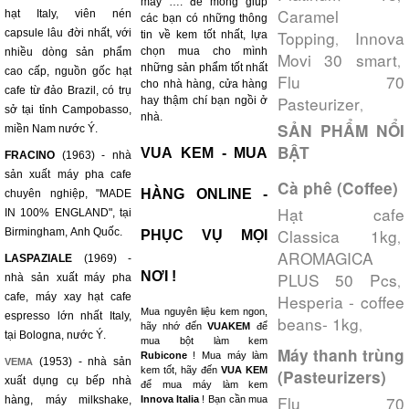
máy …. để mong giúp
Caramel
hạt Italy, viên nén
các bạn có những thông
capsule lâu đời nhất, với
Topping
Innova
tin về kem tốt nhất, lựa
,
chọn mua cho mình
nhiều dòng sản phẩm
Movi 30 smart
,
những sản phẩm tốt nhất
cao cấp, nguồn gốc hạt
Flu 70
cho nhà hàng, cửa hàng
cafe từ đảo Brazil, có trụ
Pasteurizer
hay thậm chí bạn ngồi ở
,
sở tại tỉnh Campobasso,
nhà.
SẢN PHẨM NỔI
miền Nam nước Ý.
BẬT
VUA KEM - MUA
FRACINO
(1963) - nhà
sản xuất máy pha cafe
Cà phê (Coffee)
HÀNG ONLINE -
chuyên nghiệp, "MADE
Hạt cafe
IN 100% ENGLAND", tại
Classica 1kg
Birmingham, Anh Quốc.
PHỤC VỤ MỌI
,
AROMAGICA
LASPAZIALE
(1969) -
NƠI !
PLUS 50 Pcs
nhà sản xuất máy pha
,
cafe, máy xay hạt cafe
Hesperia - coffee
Mua nguyên liệu kem ngon,
espresso lớn nhất Italy,
beans- 1kg
,
hãy nhớ đến
VUAKEM
để
tại Bologna, nước Ý.
mua bột làm kem
Máy thanh trùng
Rubicone
! Mua máy làm
(1953) - nhà sản
VEMA
kem tốt, hãy đến
VUA KEM
(Pasteurizers)
xuất dụng cụ bếp nhà
để mua máy làm kem
Flu 70
hàng, máy milkshake,
Innova Italia
! Bạn cần mua