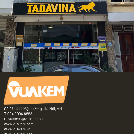
Số 26LK14 Mậu Lương, Hà Nội, VN
T: 024 3906 8888
E:
vuakem@vuakem.com
www.vuakem.com
www.vuakem.vn
www.vuakem.net