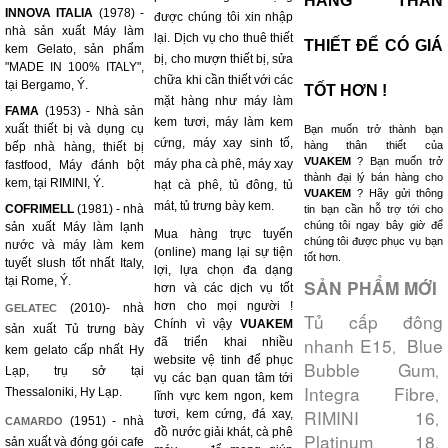
HÀNG THÂN
INNOVA ITALIA
(1978) -
được chúng tôi xin nhập
nhà sản xuất Máy làm
lại. Dịch vụ cho thuê thiết
THIẾT ĐỂ CÓ GIÁ
kem Gelato, sản phẩm
bị, cho mượn thiết bị, sửa
"MADE IN 100% ITALY",
chữa khi cần thiết với các
tại Bergamo, Ý.
TỐT HƠN !
mặt hàng như máy làm
FAMA
(1953) - Nhà sản
kem tươi, máy làm kem
xuất thiết bị và dụng cụ
Bạn muốn trở thành bạn
cứng, máy xay sinh tố,
hàng thân thiết của
bếp nhà hàng, thiết bị
VUAKEM
? Bạn muốn trở
máy pha cà phê, máy xay
fastfood, Máy đánh bột
thành đại lý bán hàng cho
kem, tại RIMINI, Ý.
hạt cà phê, tủ đông, tủ
VUAKEM
? Hãy gửi thông
mát, tủ trưng bày kem.
COFRIMELL
(1981) - nhà
tin bạn cần hỗ trợ tới cho
chúng tôi ngay bây giờ để
sản xuất Máy làm lạnh
Mua hàng trực tuyến
chúng tôi được phục vụ bạn
nước và máy làm kem
(online) mang lại sự tiện
tốt hơn.
tuyết slush tốt nhất Italy,
lợi, lựa chọn đa dạng
tại Rome, Ý.
SẢN PHẨM MỚI
hơn và các dịch vụ tốt
hơn cho mọi người !
(2010)- nhà
GELATEC
Tủ cấp đông
Chính vì vậy
VUAKEM
sản xuất Tủ trưng bày
nhanh E15
Blue
đã triển khai nhiều
,
kem gelato cấp nhất Hy
website vệ tinh để phục
Bubble Gum
,
Lạp, trụ sở tại
vụ các bạn quan tâm tới
Integra Fibre
Thessaloniki, Hy Lạp.
,
lĩnh vực kem ngon, kem
RIMINI 16
tươi, kem cứng, đá xay,
,
(1951) - nhà
CAMARDO
đồ nước giải khát, cà phê
Platinum 18
,
sản xuất và đóng gói cafe