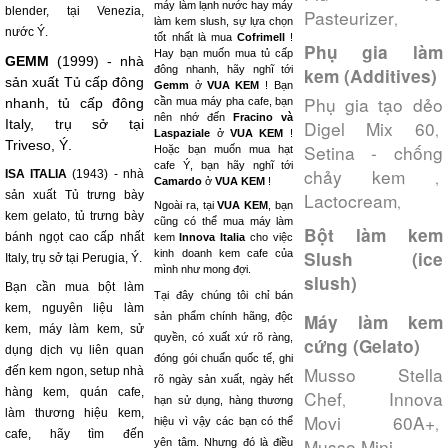
máy làm lạnh nước hay máy
blender, tại Venezia,
Pasteurizer
,
làm kem slush, sự lựa chọn
nước Ý.
tốt nhất là mua
Cofrimell
!
Phụ gia làm
Hay bạn muốn mua tủ cấp
GEMM
(1999) - nhà
đông nhanh, hãy nghĩ tới
kem (Additives)
sản xuất Tủ cấp đông
Gemm
ở
VUA KEM
! Bạn
Phụ gia tạo dẻo
nhanh, tủ cấp đông
cần mua máy pha cafe, bạn
nên nhớ đến
Fracino và
Italy, trụ sở tại
Digel Mix 60
,
Laspaziale
ở
VUA KEM
!
Triveso, Ý.
Setina - chống
Hoặc bạn muốn mua hạt
cafe Ý, bạn hãy nghĩ tới
chảy kem
ISA ITALIA
(1943) - nhà
,
Camardo
ở
VUA KEM
!
sản xuất Tủ trưng bày
Lactocream
,
Ngoài ra, tại
VUA KEM
, bạn
kem gelato, tủ trưng bày
cũng có thể mua máy làm
Bột làm kem
bánh ngọt cao cấp nhất
kem
Innova Italia
cho việc
kinh doanh kem cafe của
Slush (ice
Italy, trụ sở tại Perugia, Ý.
mình như mong đợi.
slush)
Bạn cần mua bột làm
Tại đây chúng tôi chỉ bán
kem, nguyên liệu làm
sản phẩm chính hãng, độc
Máy làm kem
kem, máy làm kem, sử
quyền, có xuất xứ rõ ràng,
cứng (Gelato)
dụng dịch vụ liên quan
đóng gói chuẩn quốc tế, ghi
Musso Stella
đến kem ngon, setup nhà
rõ ngày sản xuất, ngày hết
hàng kem, quán cafe,
Chef
Innova
,
hạn sử dụng, hàng thương
làm thương hiệu kem,
Movi 60A+
,
hiệu vì vậy các bạn có thể
cafe, hãy tìm đến
Musso Mini
yên tâm. Nhưng đó là điều