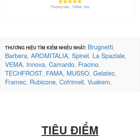
Thương hiệu :
FAMA
,
Italy
Brugnetti
THƯƠNG HIỆU TÌM KIẾM NHIỀU NHẤT:
,
Barbera
AROMITALIA
Spinel
La Spaziale
,
,
,
,
VEMA
Innova
Camardo
Fracino
,
,
,
,
TECHFROST
FAMA
MUSSO
Gelatec
,
,
,
,
Framec
Rubicone
Cofrimell
Vuakem
,
,
,
,
TIÊU ĐIỂM