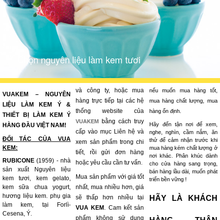
Chọn nguyên liệu làm kem tươi
và công ty, hoặc mua
nếu muốn mua hàng tốt,
VUAKEM – NGUYÊN
hàng trực tiếp tại các hệ
mua hàng chất lượng, mua
LIỆU LÀM KEM Ý &
thống website của
hàng ổn định.
THIẾT BỊ LÀM KEM Ý
bằng cách truy
VUAKEM
Hãy đến tận nơi để xem,
HÀNG ĐẦU VIỆT NAM!
cấp vào mục Liên hệ và
nghe, nghìn, cầm nắm, ăn
ĐỐI TÁC CỦA VUA
thử để cảm nhận trước khi
xem sản phẩm trong chi
KEM:
mua hàng kém chất lượng ở
tiết, rồi gửi đơn hàng
nơi khác. Phân khúc dành
RUBICONE
(1959) - nhà
hoặc yêu cầu cần tư vấn.
cho cửa hàng sang trọng,
sản xuất Nguyên liệu
bán hàng lầu dài, muốn phát
Mua sản phẩm với giá tốt
kem tươi, kem gelato,
triển bền vững !
kem sữa chua yogurt,
nhất, mua nhiều hơn, giá
hương liệu kem. phụ gia
sẽ thấp hơn nhiều tại
HÃY LÀ KHÁCH
làm kem, tại Forlì-
VUA KEM
. Cam kết sản
Cesena, Ý.
phẩm không sử dụng