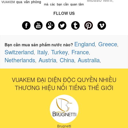
,
qua văn phòng
VUAKEM
mà các bạn cần quan tâm
FLLOW US
England
Greece
Bạn cần mua sản phẩm nước nào?
,
,
Switzerland
Italy
Turkey
France
,
,
,
,
Netherlands
Austria
China
Australia
,
,
,
,
VUAKEM ĐẠI DIỆN ĐỘC QUYỀN NHIỀU
THƯƠNG HIỆU NỔI TIẾNG THẾ GIỚI
Brugnetti