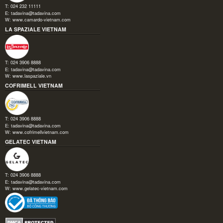
T: 024 232 11111
E:
tadavina@tadavina.com
W:
www.camardo-vietnam.com
LA SPAZIALE VIETNAM
T: 024 3906 8888
E:
tadavina@tadavina.com
W:
www.laspaziale.vn
COFRIMELL VIETNAM
T: 024 3906 8888
E:
tadavina@tadavina.com
W:
www.cofrimellvietnam.com
GELATEC VIETNAM
T: 024 3906 8888
E:
tadavina@tadavina.com
W:
www.gelatec-vietnam.com