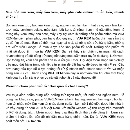
Mua bột làm kem, máy làm kem, máy pha cafe online: thuận tiện, nhanh
chóng !
Bột làm kem tươi, bột làm kem cứng, nguyên liệu làm kem, hạt cafe, máy làm kem
tươi, máy làm kem gelato, máy đánh bột kem, tủ đông nhanh, tủ cấp đông kem, tủ
trưng bày kem, máy pha cafe, máy xay hạt cafe là những sản phẩm chính mà VUA
KEM đại diện, phân phối, bán hàng độc quyền, ...
VUA KEM
là địa chỉ mua sắm thú
vị, dễ tìm dễ mua! Bạn có thể mua ngay tại nhà, tại công sở, cửa hàng bằng những
tìm kiếm trên Google để mua được các sản phẩm tốt nhất. Những sản phẩm tốt
nhất sẽ được tìm mua tại
VUA KEM
! Bạn sẽ thấy sản phẩm cần mua một cách
nhanh chóng và dễ dàng sử dụng nền tảng mua sắm trực tuyến đa dạng. Lướt web,
đọc thông tin, xem sản phẩm cần mua rồi gửi Email, Gọi điện thoại, hoặc kích chuột
vào mục đăt hàng trong chi tiết sản phẩm để đặt hàng, để được tư vấn Free. Các
đơn hàng của bạn sẽ được chúng tôi xử lý nhanh nhất, thanh toán trước và nhận
hàng sau vui vẻ! Thành công
VUA KEM
hôm nay là nhờ vào chữ tín, chữ tâm trong
kinh doanh, sẵn sàng phục vụ cả tuần cho tất cả các thượng đế !
Phương châm phát triển là “Đơn giản là chất lượng”!
Với mục đích nhằm cung cấp những thứ ngon nhất, tốt nhất cho ngành kem, đồ
uống giải khát, cafe, pizza, VUAKEM tạo ra kênh bán nguyên liệu kem ngon, bột làm
kem tốt nhất, máy làm kem tốt nhất, dụng cụ làm kem số 1 thế giới, được hình thành
và xây dựng từ năm 2010 ở Việt Nam. Với nhiều website vệ tinh chạy trên mọi thiết
bị PC, di dộng, tab… khiến người truy cập thấy thích thú và dễ dàng tìm kiếm sản
phẩm khi cần thiết, bản đồ chỉ dẫn mua hàng chính xác. Dự án
VUA KEM
được
phát triển bởi
TADAVINA
.