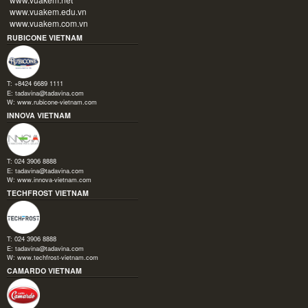
www.vuakem.edu.vn
www.vuakem.com.vn
RUBICONE VIETNAM
T: +8424 6689 1111
E:
tadavina@tadavina.com
W:
www.rubicone-vietnam.com
INNOVA VIETNAM
T: 024 3906 8888
E:
tadavina@tadavina.com
W:
www.innova-vietnam.com
TECHFROST VIETNAM
T: 024 3906 8888
E:
tadavina@tadavina.com
W:
www.techfrost-vietnam.com
CAMARDO VIETNAM