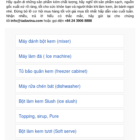
Hãy quên đi những sản phẩm kém chất lượng, hãy nghĩ tới sản phẩm sạch, nguồn
gốc xuất xứ rõ ràng, tốt cho sức khỏe bạn và người thân khi làm kem, ăn bánh ngọt
nhé. Đừng bỏ lỡ cơ hội mua hàng tốt với giá mua tốt nhất hấp dẫn vào cuối tuần.
Nhận nhiều, trả ít! Nếu có thắc mắc, hãy gửi lại cho chúng
tôi
info@tadavina.com
hoặc gọi điện
+84 24 3906 8888
Máy đánh bột kem (mixer)
Máy làm đá ( Ice machine)
Tủ bảo quản kem (freezer cabinet)
Máy rửa chén bát (dishwasher)
Bột làm kem Slush (ice slush)
Topping, sirup, Pure
Bột làm kem tươi (Soft serve)