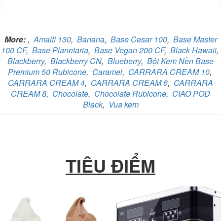
More:
,
Amalfi 130
,
Banana
,
Base Cesar 100
,
Base Master
100 CF
,
Base Planetaria
,
Base Vegan 200 CF
,
Black Hawaii
,
Blackberry
,
Blackberry CN
,
Blueberry
,
Bột Kem Nền Base
Premium 50 Rubicone
,
Caramel
,
CARRARA CREAM 10
,
CARRARA CREAM 4
,
CARRARA CREAM 6
,
CARRARA
CREAM 8
,
Chocolate
,
Chocolate Rubicone
,
CIAO POD
Black
,
Vua kem
TIÊU ĐIỂM