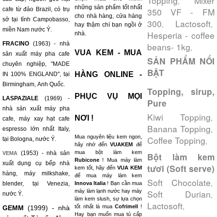
Topping
Mixer
,
những sản phẩm tốt nhất
cafe từ đảo Brazil, có trụ
350 VF - FM
cho nhà hàng, cửa hàng
sở tại tỉnh Campobasso,
300
Lactosoft
,
,
hay thậm chí bạn ngồi ở
miền Nam nước Ý.
Hesperia - coffee
nhà.
FRACINO
(1963) - nhà
beans- 1kg
,
VUA KEM - MUA
sản xuất máy pha cafe
SẢN PHẨM NỔI
chuyên nghiệp, "MADE
BẬT
HÀNG ONLINE -
IN 100% ENGLAND", tại
Birmingham, Anh Quốc.
Topping, sirup,
PHỤC VỤ MỌI
LASPAZIALE
(1969) -
Pure
nhà sản xuất máy pha
Kiwi Topping
,
NƠI !
cafe, máy xay hạt cafe
Banana Topping
,
espresso lớn nhất Italy,
Mua nguyên liệu kem ngon,
Coffee Topping
tại Bologna, nước Ý.
,
hãy nhớ đến
VUAKEM
để
mua bột làm kem
(1953) - nhà sản
VEMA
Bột làm kem
Rubicone
! Mua máy làm
xuất dụng cụ bếp nhà
tươi (Soft serve)
kem tốt, hãy đến
VUA KEM
hàng, máy milkshake,
để mua máy làm kem
Soft Chocolate
,
blender, tại Venezia,
Innova Italia
! Bạn cần mua
máy làm lạnh nước hay máy
Soft Durian
,
nước Ý.
làm kem slush, sự lựa chọn
Lactosoft
,
tốt nhất là mua
Cofrimell
!
GEMM
(1999) - nhà
Hay bạn muốn mua tủ cấp