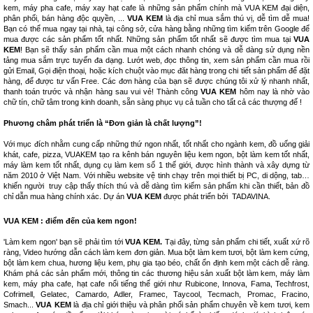
kem, máy pha cafe, máy xay hạt cafe là những sản phẩm chính mà VUA KEM đại diện,
phân phối, bán hàng độc quyền, ...
VUA KEM
là địa chỉ mua sắm thú vị, dễ tìm dễ mua!
Bạn có thể mua ngay tại nhà, tại công sở, cửa hàng bằng những tìm kiếm trên Google để
mua được các sản phẩm tốt nhất. Những sản phẩm tốt nhất sẽ được tìm mua tại
VUA
KEM
! Bạn sẽ thấy sản phẩm cần mua một cách nhanh chóng và dễ dàng sử dụng nền
tảng mua sắm trực tuyến đa dạng. Lướt web, đọc thông tin, xem sản phẩm cần mua rồi
gửi Email, Gọi điện thoại, hoặc kích chuột vào mục đăt hàng trong chi tiết sản phẩm để đặt
hàng, để được tư vấn Free. Các đơn hàng của bạn sẽ được chúng tôi xử lý nhanh nhất,
thanh toán trước và nhận hàng sau vui vẻ! Thành công
VUA KEM
hôm nay là nhờ vào
chữ tín, chữ tâm trong kinh doanh, sẵn sàng phục vụ cả tuần cho tất cả các thượng đế !
Phương châm phát triển là “Đơn giản là chất lượng”!
Với mục đích nhằm cung cấp những thứ ngon nhất, tốt nhất cho ngành kem, đồ uống giải
khát, cafe, pizza, VUAKEM tạo ra kênh bán nguyên liệu kem ngon, bột làm kem tốt nhất,
máy làm kem tốt nhất, dụng cụ làm kem số 1 thế giới, được hình thành và xây dựng từ
năm 2010 ở Việt Nam. Với nhiều website vệ tinh chạy trên mọi thiết bị PC, di dộng, tab…
khiến người truy cập thấy thích thú và dễ dàng tìm kiếm sản phẩm khi cần thiết, bản đồ
chỉ dẫn mua hàng chính xác. Dự án
VUA KEM
được phát triển bởi
TADAVINA
.
VUA KEM : điểm đến của kem ngon!
'Làm kem ngon' bạn sẽ phải tìm tới
VUA KEM.
Tại đây, từng sản phẩm chi tiết, xuất xứ rõ
ràng, Video hướng dẫn cách làm kem đơn giản. Mua bột làm kem tươi, bột làm kem cứng,
bột làm kem chua, hương liệu kem, phụ gia tạo béo, chất ổn định kem một cách dễ ràng.
Khám phá các sản phẩm mới, thông tin các thương hiệu sản xuất bột làm kem, máy làm
kem, máy pha cafe, hạt cafe nổi tiếng thế giới như Rubicone, Innova, Fama, Techfrost,
Cofrimell, Gelatec, Camardo, Adler, Framec, Taycool, Tecmach, Promac, Fracino,
Smach...
VUA KEM
là địa chỉ giới thiệu và phân phối sản phẩm chuyên về kem tươi, kem