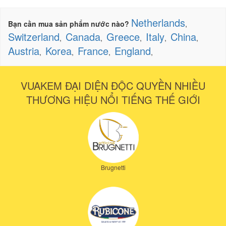
Netherlands
Bạn cần mua sản phẩm nước nào?
,
Switzerland
Canada
Greece
Italy
China
,
,
,
,
,
Austria
Korea
France
England
,
,
,
,
VUAKEM ĐẠI DIỆN ĐỘC QUYỀN NHIỀU
THƯƠNG HIỆU NỔI TIẾNG THẾ GIỚI
Brugnetti