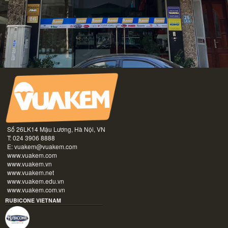
Số 26LK14 Mậu Lương, Hà Nội, VN
T: 024 3906 8888
E:
vuakem@vuakem.com
www.vuakem.com
www.vuakem.vn
www.vuakem.net
www.vuakem.edu.vn
www.vuakem.com.vn
RUBICONE VIETNAM