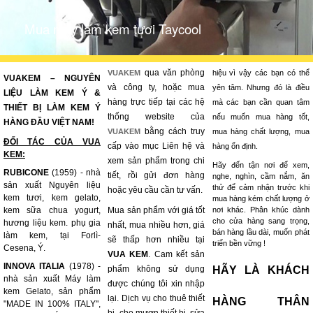
Mua máy làm kem tươi Taycool
qua văn phòng
VUAKEM
hiệu vì vậy các bạn có thể
VUAKEM – NGUYÊN
và công ty, hoặc mua
yên tâm. Nhưng đó là điều
LIỆU LÀM KEM Ý &
hàng trực tiếp tại các hệ
mà các bạn cần quan tâm
THIẾT BỊ LÀM KEM Ý
thống website của
nếu muốn mua hàng tốt,
HÀNG ĐẦU VIỆT NAM!
bằng cách truy
VUAKEM
mua hàng chất lượng, mua
ĐỐI TÁC CỦA VUA
cấp vào mục Liên hệ và
hàng ổn định.
KEM:
xem sản phẩm trong chi
Hãy đến tận nơi để xem,
RUBICONE
(1959) - nhà
tiết, rồi gửi đơn hàng
nghe, nghìn, cầm nắm, ăn
sản xuất Nguyên liệu
thử để cảm nhận trước khi
hoặc yêu cầu cần tư vấn.
kem tươi, kem gelato,
mua hàng kém chất lượng ở
kem sữa chua yogurt,
Mua sản phẩm với giá tốt
nơi khác. Phân khúc dành
cho cửa hàng sang trọng,
hương liệu kem. phụ gia
nhất, mua nhiều hơn, giá
bán hàng lầu dài, muốn phát
làm kem, tại Forlì-
sẽ thấp hơn nhiều tại
triển bền vững !
Cesena, Ý.
VUA KEM
. Cam kết sản
INNOVA ITALIA
(1978) -
phẩm không sử dụng
HÃY LÀ KHÁCH
nhà sản xuất Máy làm
được chúng tôi xin nhập
kem Gelato, sản phẩm
lại. Dịch vụ cho thuê thiết
HÀNG THÂN
"MADE IN 100% ITALY",