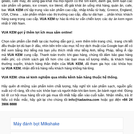
gelato, cafe máy, đồ uống giải khát mà mọi người có thể tìm kiếm, đánh giá, bình luận các
sản phẩm về gelato, ice cream, ice blend, đồ giải khát ăn uống nhà hàng, quán ăn, cafe,
bar.
VUA KEM
chỉ tập trung vào sản phẩm cao cấp, nhập khẩu từ Italy, Greece, England,
USA, China …sản phẩm nhằm vào thị trường cao cấp, đầu tư dài hạn …phân khúc khách
hàng sang trọng cao cấp.
VUA KEM
tự hào là nhà tư vấn chiến lược các dự án kem ngon
nhất ở Việt Nam.
VUA KEM gợi ý thêm lợi ích mua sắm online!
Chọn sản phẩm cần thiết tại các hướng dẫn gợi ý, xem thêm trên trang chủ, trang chi tiết
đều thuận lợi dù bạn ở đâu, nhìn bên trên vào mục hỗ trợ dịch thuật của Google bạn để có
thể xem bằng thứ tiếng mà bạn yêu thích nhất như tiếng Anh, tiếng Pháp, tiếng Ả rập
mà
VUA KEM
cung cấp. Thanh toán trước khi giao hàng, chúng tôi đảm bảo giao hàng
miễn phí, có chính sách giá tốt hơn cho các bạn mua số lượng nhiều, là khách hàng
thường xuyên, khách hàng thân thiện của
VUA KEM
, đã tham gia học các khóa học
tại
VUA KEM
, nhận đổi trả hàng nếu khách hàng không hài lòng.
VUA KEM: chia sẻ kinh nghiệm qua nhiều kênh bán hàng thuộc hệ thống.
Hãy quên đi những sản phẩm kém chất lượng, hãy nghĩ tới sản phẩm sạch, nguồn gốc
xuất xứ rõ ràng, tốt cho sức khỏe bạn và người thân khi làm kem, ăn bánh ngọt nhé. Đừng
bỏ lỡ cơ hội mua hàng tốt với giá mua tốt nhất hấp dẫn vào cuối tuần. Nhận nhiều, trả ít!
Nếu có thắc mắc, hãy gửi lại cho chúng tôi
info@tadavina.com
hoặc gọi điện
+84 24
3906 8888
Máy đánh bọt Milkshake