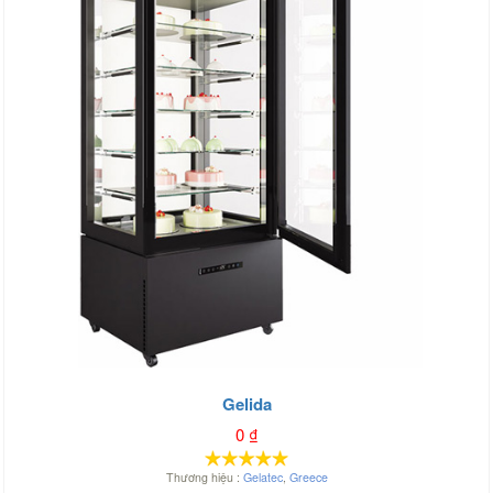
Gelida
0
₫
Thương hiệu :
Gelatec
,
Greece