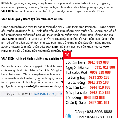
KEM
chỉ tập trung cung ứng sản phẩm cao cấp, nhập khẩu từ Italy, Greece, England, …
nhằm vào thị trường cao cấp, đầu tư dài hạn, phân khúc khách hàng sang trọng cao cấp.
VUA KEM
tự hào là nhà tư vấn chiến lược các dự án kem ngon nhất ở Việt Nam.
VUA KEM gợi ý thêm lợi ích mua sắm online!
Chọn sản phẩm cần thiết tại các hướng dẫn gợi ý, xem thêm trên trang chủ, trang chi tiết
đều thuận lợi dù bạn ở đâu, nhìn bên trên vào mục hỗ trợ dịch thuật của Google bạn để có
thể xem bằng thứ tiếng mà bạn yêu thích nhất như tiếng Anh, tiếng Pháp, tiếng Ả rập mà
VUA KEM
cung cấp. Thanh toán trước khi giao hàng, chúng tôi đảm bảo giao hàng miễn
phí, có chính sách giá tốt hơn cho các bạn mua số lượng nhiều, là khách hàng thường
xuyên, khách hàng thân thiện của
VUA KEM
, đã tham gia học các khóa học tại
VUA
KEM
, nhận đổi trả hàng nếu khách hàng không hài lòng.
[X]
VUA KEM: chia sẻ kinh nghiệm qua nhiều kênh bán hàng thuộc hệ thống.
Bột làm kem -
0915 883 888
Bạn muốn thành công trong quá trình kinh doanh nhà hàng, hãy nghĩ tới những sản phẩm
Nguyên liệu kem -
0931 811 888
chất lượng cho khách hàng của mình. Đừng bao giờ kinh doanh những mặt hàng nhái,
Hạt cafe, Pod -
0932 819 888
kém chất lượng. Chỉ có sản phẩm sạch, nguồn gốc xuất xứ rõ ràng, tốt cho sức khỏe bạn
Tủ trưng bày -
0919 135 288
và người thân khi làm kem, ăn bánh ngọt, bạn sẽ thành công. Đừng bỏ lỡ cơ hội mua hàng
tốt với giá mua tốt nhất hấp dẫn vào cuối tuần. Nhận nhiều, trả ít! Nếu có thắc mắc, hãy
Tủ cấp đông -
0918 235 188
gửi lại cho chúng tôi
info@tadavina.com
hoặc gọi điện
+84 24 3906 8888
Máy làm kem -
0916 819 888
Máy pha cafe -
0912 115 188
Copyright © 2018
TADAVINA CO., LTD
- All rights reserved.
Vuakem.com
Lò nướng -
0986 883 888
Quản lý Sale -
0987 181 661
Đông :
024 3906 8888
Dũng :
024 66 89 1111