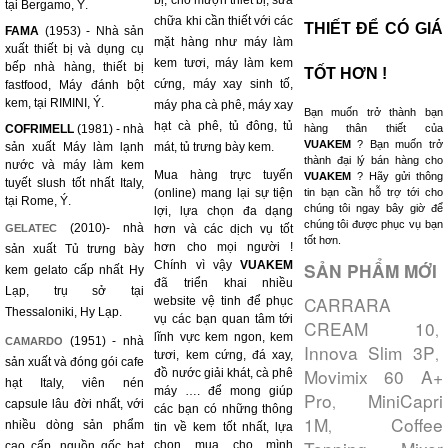
bị, cho mượn thiết bị, sửa
tại Bergamo, Ý.
chữa khi cần thiết với các
THIẾT ĐỂ CÓ GIÁ
FAMA
(1953) - Nhà sản
mặt hàng như máy làm
xuất thiết bị và dụng cụ
kem tươi, máy làm kem
bếp nhà hàng, thiết bị
TỐT HƠN !
cứng, máy xay sinh tố,
fastfood, Máy đánh bột
kem, tại RIMINI, Ý.
máy pha cà phê, máy xay
Bạn muốn trở thành bạn
hạt cà phê, tủ đông, tủ
COFRIMELL
(1981) - nhà
hàng thân thiết của
VUAKEM
? Bạn muốn trở
sản xuất Máy làm lạnh
mát, tủ trưng bày kem.
thành đại lý bán hàng cho
nước và máy làm kem
Mua hàng trực tuyến
VUAKEM
? Hãy gửi thông
tuyết slush tốt nhất Italy,
(online) mang lại sự tiện
tin bạn cần hỗ trợ tới cho
tại Rome, Ý.
chúng tôi ngay bây giờ để
lợi, lựa chọn đa dạng
chúng tôi được phục vụ bạn
(2010)- nhà
GELATEC
hơn và các dịch vụ tốt
tốt hơn.
hơn cho mọi người !
sản xuất Tủ trưng bày
Chính vì vậy
VUAKEM
SẢN PHẨM MỚI
kem gelato cấp nhất Hy
đã triển khai nhiều
Lạp, trụ sở tại
CARRARA
website vệ tinh để phục
Thessaloniki, Hy Lạp.
vụ các bạn quan tâm tới
CREAM 10
,
lĩnh vực kem ngon, kem
(1951) - nhà
CAMARDO
Innova Slim 3P
,
tươi, kem cứng, đá xay,
sản xuất và đóng gói cafe
Movimix 60 A+
đồ nước giải khát, cà phê
hạt Italy, viên nén
máy …. để mong giúp
Pro
MiniCapri
,
capsule lâu đời nhất, với
các bạn có những thông
1M
Coffee
,
nhiều dòng sản phẩm
tin về kem tốt nhất, lựa
chọn mua cho mình
cao cấp, nguồn gốc hạt