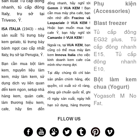
sản xuất Tủ cấp đông
Phụ kiện
đông nhanh, hãy nghĩ tới
nhanh, tủ cấp đông
Gemm
ở
VUA KEM
! Bạn
(Accessories)
Italy, trụ sở tại
cần mua máy pha cafe, bạn
nên nhớ đến
Fracino và
Triveso, Ý.
Blast freezer
Laspaziale
ở
VUA KEM
!
Hoặc bạn muốn mua hạt
ISA ITALIA
(1943) - nhà
Tủ cấp đông
cafe Ý, bạn hãy nghĩ tới
sản xuất Tủ trưng bày
EG32 plus
Tủ
Camardo
ở
VUA KEM
!
,
kem gelato, tủ trưng bày
cấp đông nhanh
Ngoài ra, tại
VUA KEM
, bạn
bánh ngọt cao cấp nhất
cũng có thể mua máy làm
E15
Tủ cấp
,
Italy, trụ sở tại Perugia, Ý.
kem
Innova Italia
cho việc
đông nhanh
kinh doanh kem cafe của
Bạn cần mua bột làm
mình như mong đợi.
E10
,
kem, nguyên liệu làm
Tại đây chúng tôi chỉ bán
kem, máy làm kem, sử
Bột làm kem
sản phẩm chính hãng, độc
dụng dịch vụ liên quan
chua (Yogurt)
quyền, có xuất xứ rõ ràng,
đến kem ngon, setup nhà
đóng gói chuẩn quốc tế, ghi
Yogasoft M No
hàng kem, quán cafe,
rõ ngày sản xuất, ngày hết
Fat
,
làm thương hiệu kem,
hạn sử dụng, hàng thương
cafe, hãy tìm đến
FLLOW US