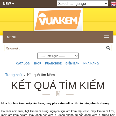
NEW ▾
SHOP
KEM NGON
HẠT CAFE
NHÀ HÀNG
Powered by
Translate
DEALERS
CATALOG
VIDEO
HỎI ĐÁP
LIÊN
HỆ
MENU
CATALOG
SHOP
FRANCHISE
ĐIỂM BÁN
NHÀ HÀNG
Trang chủ
›
Kết quả tìm kiếm
KẾT QUẢ TÌM KIẾM
Mua bột làm kem, máy làm kem, máy pha cafe online: thuận tiện, nhanh chóng !
Bột làm kem tươi, bột làm kem cứng, nguyên liệu làm kem, hạt cafe, máy làm kem tươi,
máy làm kem gelato, máy đánh bột kem, tủ đông nhanh, tủ cấp đông kem, tủ trưng bày