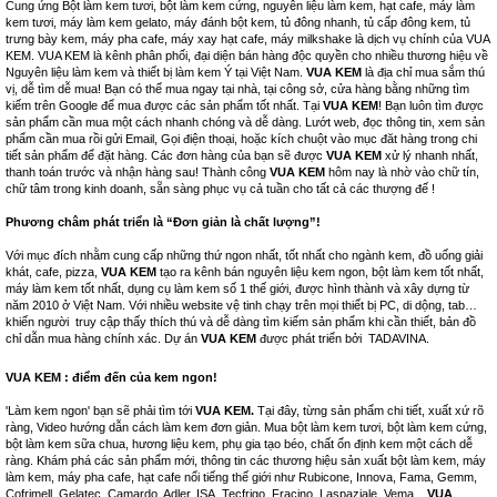
Cung ứng Bột làm kem tươi, bột làm kem cứng, nguyên liệu làm kem, hạt cafe, máy làm
kem tươi, máy làm kem gelato, máy đánh bột kem, tủ đông nhanh, tủ cấp đông kem, tủ
trưng bày kem, máy pha cafe, máy xay hạt cafe, máy milkshake là dịch vụ chính của VUA
KEM. VUA KEM là kênh phân phối, đại diện bán hàng độc quyền cho nhiều thương hiệu về
Nguyên liệu làm kem và thiết bị làm kem Ý tại Việt Nam.
VUA KEM
là địa chỉ mua sắm thú
vị, dễ tìm dễ mua! Bạn có thể mua ngay tại nhà, tại công sở, cửa hàng bằng những tìm
kiếm trên Google để mua được các sản phẩm tốt nhất. Tại
VUA KEM
! Bạn luôn tìm được
sản phẩm cần mua một cách nhanh chóng và dễ dàng. Lướt web, đọc thông tin, xem sản
phẩm cần mua rồi gửi Email, Gọi điện thoại, hoặc kích chuột vào mục đăt hàng trong chi
tiết sản phẩm để đặt hàng. Các đơn hàng của bạn sẽ được
VUA KEM
xử lý nhanh nhất,
thanh toán trước và nhận hàng sau! Thành công
VUA KEM
hôm nay là nhờ vào chữ tín,
chữ tâm trong kinh doanh, sẵn sàng phục vụ cả tuần cho tất cả các thượng đế !
Phương châm phát triển là “Đơn giản là chất lượng”!
Với mục đích nhằm cung cấp những thứ ngon nhất, tốt nhất cho ngành kem, đồ uống giải
khát, cafe, pizza,
VUA KEM
tạo ra kênh bán nguyên liệu kem ngon, bột làm kem tốt nhất,
máy làm kem tốt nhất, dụng cụ làm kem số 1 thế giới, được hình thành và xây dựng từ
năm 2010 ở Việt Nam. Với nhiều website vệ tinh chạy trên mọi thiết bị PC, di dộng, tab…
khiến người truy cập thấy thích thú và dễ dàng tìm kiếm sản phẩm khi cần thiết, bản đồ
chỉ dẫn mua hàng chính xác. Dự án
VUA KEM
được phát triển bởi
TADAVINA
.
VUA KEM : điểm đến của kem ngon!
'Làm kem ngon' bạn sẽ phải tìm tới
VUA KEM.
Tại đây, từng sản phẩm chi tiết, xuất xứ rõ
ràng, Video hướng dẫn cách làm kem đơn giản. Mua bột làm kem tươi, bột làm kem cứng,
bột làm kem sữa chua, hương liệu kem, phụ gia tạo béo, chất ổn định kem một cách dễ
ràng. Khám phá các sản phẩm mới, thông tin các thương hiệu sản xuất bột làm kem, máy
làm kem, máy pha cafe, hạt cafe nổi tiếng thế giới như Rubicone, Innova, Fama, Gemm,
Cofrimell, Gelatec, Camardo, Adler, ISA, Tecfrigo, Fracino, Laspaziale, Vema...
VUA