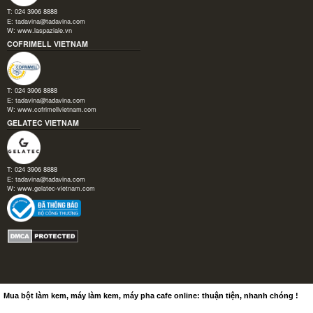
T: 024 3906 8888
E:
tadavina@tadavina.com
W:
www.laspaziale.vn
COFRIMELL VIETNAM
T: 024 3906 8888
E:
tadavina@tadavina.com
W:
www.cofrimellvietnam.com
GELATEC VIETNAM
T: 024 3906 8888
E:
tadavina@tadavina.com
W:
www.gelatec-vietnam.com
Mua bột làm kem, máy làm kem, máy pha cafe online: thuận tiện, nhanh chóng !