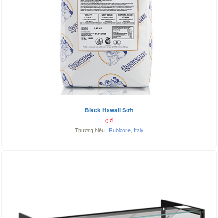
Black Hawaii Soft
0
đ
Thương hiệu :
Rubicone
,
Italy