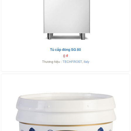
Tủ cấp đông SG 80
0
đ
Thương hiệu :
TECHFROST
,
Italy