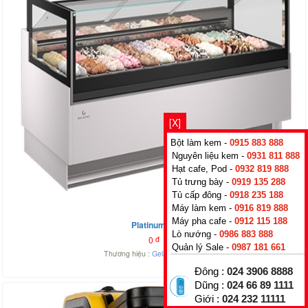
[X]
Bột làm kem -
0915 883 888
Nguyên liệu kem -
0931 811 888
Hạt cafe, Pod -
0932 819 888
Tủ trưng bày -
0919 135 288
Tủ cấp đông -
0918 235 188
Máy làm kem -
0916 819 888
Máy pha cafe -
0912 115 188
Platinum 12
Lò nướng -
0986 883 888
0
đ
Quản lý Sale -
0987 181 661
Thương hiệu :
Gelatec
,
Greece
Đông :
024 3906 8888
Dũng :
024 66 89 1111
Giới :
024 232 11111