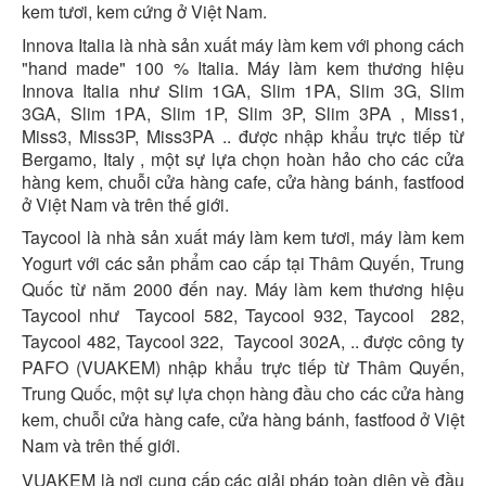
kem tươi, kem cứng ở Việt Nam.
Innova Italia là nhà sản xuất máy làm kem với phong cách
"hand made" 100 % Italia. Máy làm kem thương hiệu
Innova Italia như Slim 1GA, Slim 1PA, Slim 3G, Slim
3GA, Slim 1PA, Slim 1P, Slim 3P, Slim 3PA , Miss1,
Miss3, Miss3P, Miss3PA .. được nhập khẩu trực tiếp từ
Bergamo, Italy , một sự lựa chọn hoàn hảo cho các cửa
hàng kem, chuỗi cửa hàng cafe, cửa hàng bánh, fastfood
ở Việt Nam và trên thế giới.
Taycool là nhà sản xuất máy làm kem tươi, máy làm kem
Yogurt với các sản phẩm cao cấp tại Thâm Quyến, Trung
Quốc từ năm 2000 đến nay. Máy làm kem thương hiệu
Taycool như Taycool 582, Taycool 932, Taycool 282,
Taycool 482, Taycool 322, Taycool 302A, .. được công ty
PAFO (VUAKEM) nhập khẩu trực tiếp từ Thâm Quyến,
Trung Quốc, một sự lựa chọn hàng đầu cho các cửa hàng
kem, chuỗi cửa hàng cafe, cửa hàng bánh, fastfood ở Việt
Nam và trên thế giới.
VUAKEM là nơi cung cấp các giải pháp toàn diện về đầu