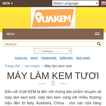
NEW ▾
SHOP
KEM NGON
HẠT CAFE
NHÀ HÀNG
Powered by
Translate
DEALERS
CATALOG
VIDEO
HỎI ĐÁP
LIÊN
HỆ
MENU
CATALOG
SHOP
FRANCHISE
ĐIỂM BÁN
NHÀ HÀNG
Trang chủ
›
Ice cream
›
Máy làm kem tươi
MÁY LÀM KEM TƯƠI
Đến với VUA KEM là đến với những sản phẩm chuyên về
máy làm kem tươi, máy làm kem cứng với nhiều thương
hiệu đến từ Italy, Australia, China .. cho các cửa hàng