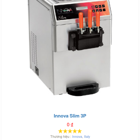
Innova Slim 3P
0
₫
Thương hiệu :
Innova
,
Italy