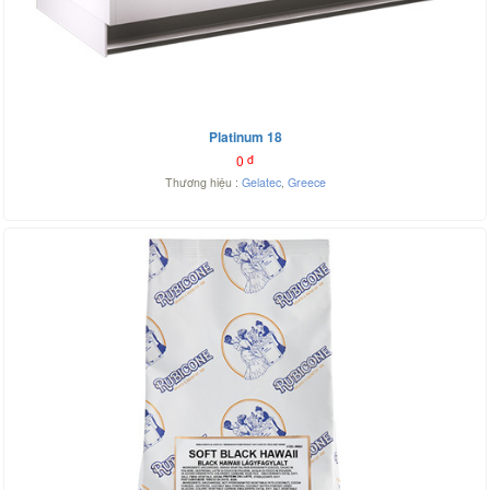
Platinum 18
0
đ
Thương hiệu :
Gelatec
,
Greece