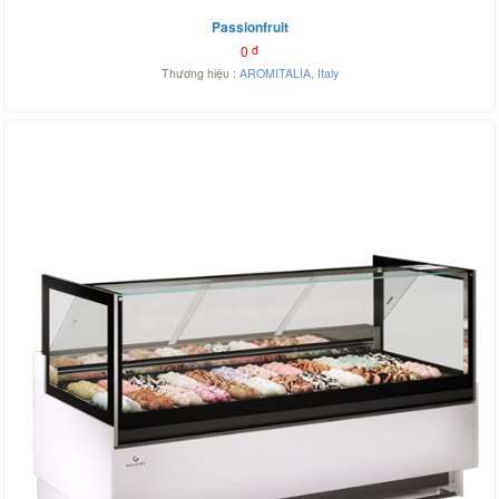
Passionfruit
0
đ
Thương hiệu :
AROMITALIA
,
Italy