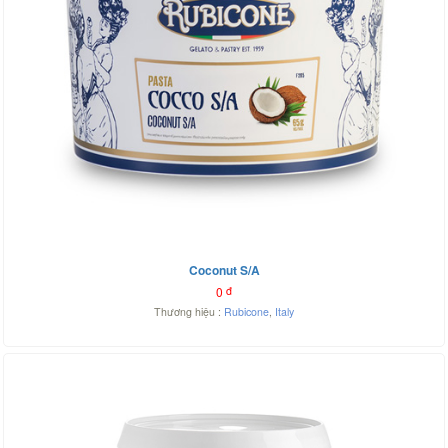
Coconut S/A
0
đ
Thương hiệu :
Rubicone
,
Italy