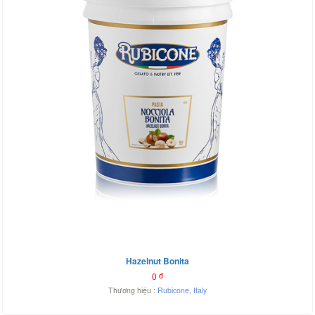
Hazelnut Bonita
0
đ
Thương hiệu :
Rubicone
,
Italy