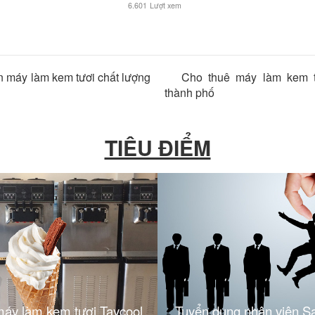
6.601
Lượt xem
 máy làm kem tươi chất lượng
Cho thuê máy làm kem t
thành phố
TIÊU ĐIỂM
máy làm kem tươi Taycool
Tuyển dụng nhân viên S