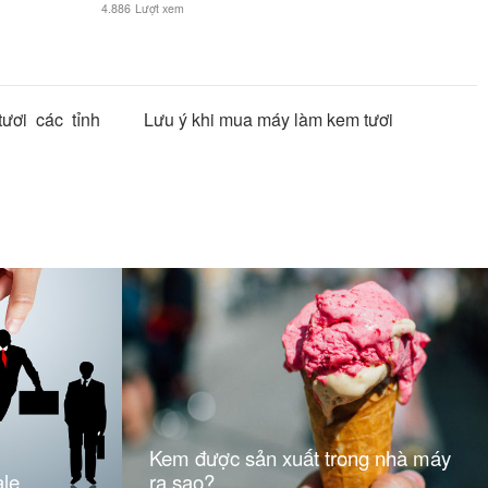
4.886
Lượt xem
ươi các tỉnh
Lưu ý khi mua máy làm kem tươi
Kem được sản xuất trong nhà máy
ale
ra sao?