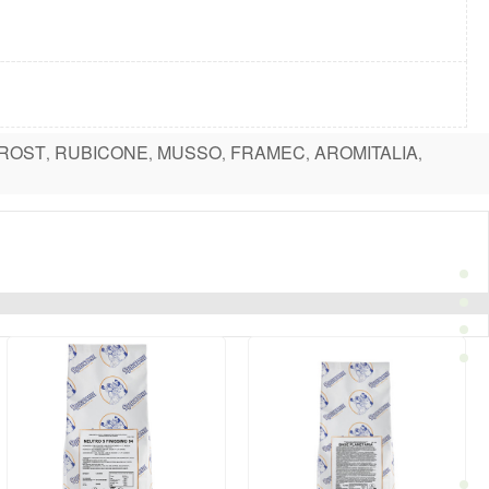
ROST
RUBICONE
MUSSO
FRAMEC
AROMITALIA
,
,
,
,
,