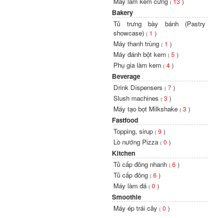
Máy làm kem cứng
13
)
(
Bakery
Tủ trưng bày bánh (Pastry
showcase)
1
)
(
Máy thanh trùng
1
)
(
Máy đánh bột kem
5
)
(
Phụ gia làm kem
4
)
(
Beverage
Drink Dispensers
7
)
(
Slush machines
3
)
(
Máy tạo bọt Milkshake
3
)
(
Fastfood
Topping, sirup
9
)
(
Lò nướng Pizza
0
)
(
Kitchen
Tủ cấp đông nhanh
6
)
(
Tủ cấp đông
6
)
(
Máy làm đá
0
)
(
Smoothie
Máy ép trái cây
0
)
(