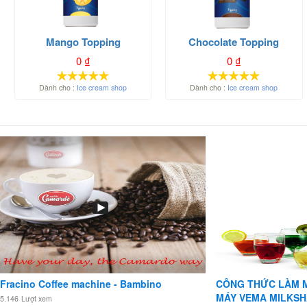
Mango Topping
Chocolate Topping
0
₫
0
₫
Dành cho :
Ice cream shop
Dành cho :
Ice cream shop
Fracino Coffee machine - Bambino
CÔNG THỨC LÀM 
MÁY VEMA MILKS
5.146
Lượt xem