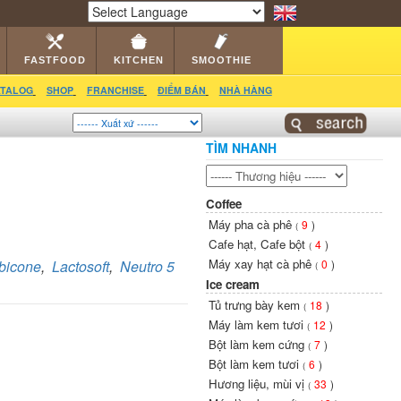
RS
CATALOG
VIDEO
HỎI ĐÁP
LIÊN HỆ
Powered by
Translate
FASTFOOD
KITCHEN
SMOOTHIE
TALOG
SHOP
FRANCHISE
ĐIỂM BÁN
NHÀ HÀNG
TÌM NHANH
Coffee
Máy pha cà phê
9
)
(
Cafe hạt, Cafe bột
4
)
(
Máy xay hạt cà phê
bicone
,
Lactosoft
,
Neutro 5
0
)
(
Ice cream
Tủ trưng bày kem
18
)
(
Máy làm kem tươi
12
)
(
Bột làm kem cứng
7
)
(
Bột làm kem tươi
6
)
(
Hương liệu, mùi vị
33
)
(