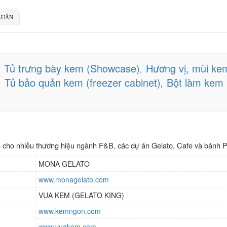
LUẬN
Tủ trưng bày kem (Showcase)
Hương vị, mùi kem
,
,
Tủ bảo quản kem (freezer cabinet)
Bột làm kem S
,
,
cho nhiều thương hiệu ngành F&B, các dự án Gelato, Cafe và bánh Piz
MONA GELATO
www.monagelato.com
VUA KEM (GELATO KING)
www.kemngon.com
www.vuakem.com