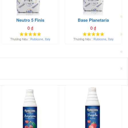
Neutro 5 Finis
Base Planetaria
0
₫
0
₫
Thương hiệu :
Rubicone
,
Italy
Thương hiệu :
Rubicone
,
Italy