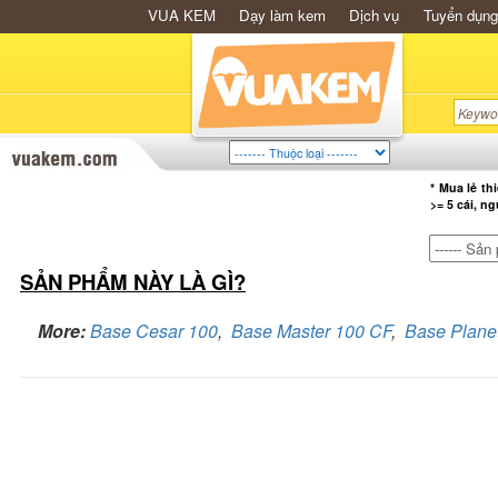
VUA KEM
Dạy làm kem
Dịch vụ
Tuyển dụng
* Mua lẻ th
>= 5 cái, n
SẢN PHẨM NÀY LÀ GÌ?
More:
Base Cesar 100
,
Base Master 100 CF
,
Base Planet