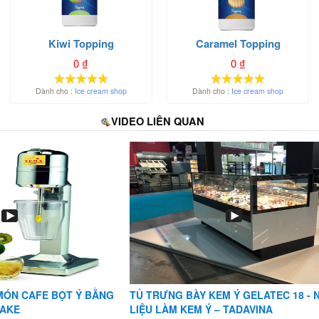
Kiwi Topping
Caramel Topping
0
₫
0
₫
Dành cho :
Ice cream shop
Dành cho :
Ice cream shop
VIDEO LIÊN QUAN
MÓN CAFE BỌT Ý BẰNG
TỦ TRƯNG BÀY KEM Ý GELATEC 18 -
HAKE
LIỆU LÀM KEM Ý – TADAVINA