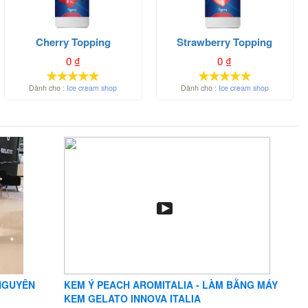
Cherry Topping
Strawberry Topping
0
₫
0
₫
Dành cho :
Ice cream shop
Dành cho :
Ice cream shop
 NGUYÊN
KEM Ý PEACH AROMITALIA - LÀM BẰNG MÁY
KEM GELATO INNOVA ITALIA