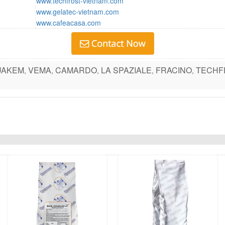
www.techfrost-vietnam.com
www.gelatec-vietnam.com
www.cafeacasa.com
UAKEM
VEMA
CAMARDO
LA SPAZIALE
FRACINO
TECHF
,
,
,
,
,