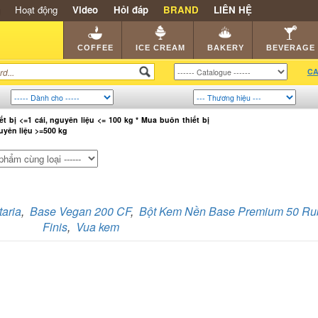
Hoạt động
Video
Hỏi đáp
BRAND
LIÊN HỆ
SHOP
KEM NGON
HẠT CAFE
NHÀ HÀNG
DEALE
COFFEE
ICE CREAM
BAKERY
BEVERAGE
CA
iết bị <=1 cái, nguyên liệu <= 100 kg * Mua buôn thiết bị
guyên liệu >=500 kg
aria
,
Base Vegan 200 CF
,
Bột Kem Nền Base Premium 50 Ru
Finis
,
Vua kem