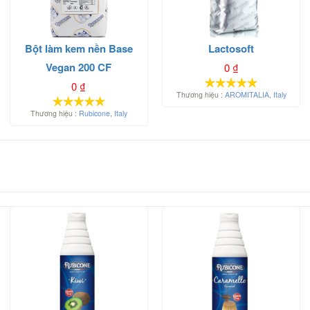
Bột làm kem nền Base
Lactosoft
Vegan 200 CF
0
₫
0
₫
Thương hiệu :
AROMITALIA
,
Italy
Thương hiệu :
Rubicone
,
Italy