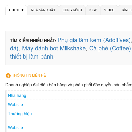
CHI TIẾT
NHÀ SẢN XUẤT
CÙNG KÊNH
NEW
VIDEO
BÌNH 
Phụ gia làm kem (Additives)
TÌM KIẾM NHIỀU NHẤT:
đá)
Máy đánh bọt Milkshake
Cà phê (Coffee)
,
,
thiết bị làm bánh
,
THÔNG TIN LIÊN HỆ
Doanh nghiệp đại diện bán hàng và phân phối độc quyền sản phẩm 
Nhà hàng
Website
Thương hiệu
Website