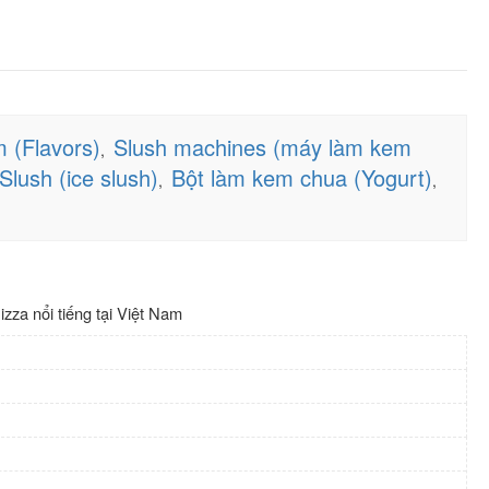
 (Flavors)
Slush machines (máy làm kem
,
lush (ice slush)
Bột làm kem chua (Yogurt)
,
,
za nổi tiếng tại Việt Nam