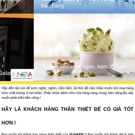
bán hàng
Tư vấn làm kem ngon, kem Ý hoàn
Gelato
hảo
Hãy đến tận nơi để xem, nghe, nghìn, cầm nắm, ăn thử để cảm nhận trước khi mua hàng
kém chất lượng ở nơi khác. Phân khúc dành cho cửa hàng sang trọng, bán hàng lầu dài,
muốn phát triển bền vững !
HÃY LÀ KHÁCH HÀNG THÂN THIẾT ĐỂ CÓ GIÁ TỐT
HƠN !
Bạn muốn trở thành bạn hàng thân thiết của
VUAKEM
? Bạn muốn trở thành đại lý bán