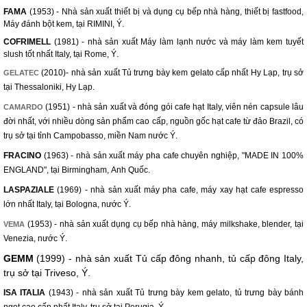
FAMA
(1953) - Nhà sản xuất thiết bị và dụng cụ bếp nhà hàng, thiết bị fastfood,
Máy đánh bột kem, tại RIMINI, Ý.
COFRIMELL
(1981) - nhà sản xuất Máy làm lạnh nước và máy làm kem tuyết
slush tốt nhất Italy, tại Rome, Ý.
(2010)- nhà sản xuất Tủ trưng bày kem gelato cấp nhất Hy Lạp, trụ sở
GELATEC
tại Thessaloniki, Hy Lạp.
(1951) - nhà sản xuất và đóng gói cafe hạt Italy, viên nén capsule lâu
CAMARDO
đời nhất, với nhiều dòng sản phẩm cao cấp, nguồn gốc hạt cafe từ đảo Brazil, có
trụ sở tại tỉnh Campobasso, miền Nam nước Ý.
FRACINO
(1963) - nhà sản xuất máy pha cafe chuyên nghiệp, "MADE IN 100%
ENGLAND", tại Birmingham, Anh Quốc.
LASPAZIALE
(1969) - nhà sản xuất máy pha cafe, máy xay hạt cafe espresso
lớn nhất Italy, tại Bologna, nước Ý.
(1953) - nhà sản xuất dụng cụ bếp nhà hàng, máy milkshake, blender, tại
VEMA
Venezia, nước Ý.
GEMM
(1999) - nhà sản xuất Tủ cấp đông nhanh, tủ cấp đông Italy,
trụ sở tại Triveso, Ý.
ISA ITALIA
(1943) - nhà sản xuất Tủ trưng bày kem gelato, tủ trưng bày bánh
ngọt cao cấp nhất Italy, trụ sở tại Perugia, Ý.