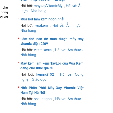
Hỏi bởi:
mayxayVitamixMy
,
Hỏi về: Ẩm
n phù
thực - Nhà hàng
n công
ng khi
Mua bột làm kem ngon nhất
Hỏi bởi:
vuakem
,
Hỏi về: Ẩm thực -
Nhà hàng
Làm thế nào để mua được máy xay
vitamix điện 220V
Hỏi bởi:
vitamixasia
,
Hỏi về: Ẩm thực -
Nhà hàng
Máy kem làm kem TayLor của Vua Kem
đang cho thuê giá rẻ
Hỏi bởi:
kemnoi102
,
Hỏi về: Công
nghệ - Giáo dục
Nhà Phân Phối Máy Xay Vitamix Việt
Nam Tại Hà Nội
Hỏi bởi:
ocquengon
,
Hỏi về: Ẩm thực -
Nhà hàng