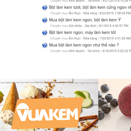
Chuyên mục
Kinh doanh - Tài chính
|
9/27/2015 8:10:29 
Bột làm kem tươi, bột làm kem cứng ngon n
Chuyên mục
Ẩm thực - Nhà hàng
|
8/24/2015 7:08:09 PM
Mua bột làm kem ngon, bột làm kem Ý
Chuyên mục
Sức khỏe - Gia đình
|
8/1/2015 4:32:57 PM
Bột làm kem ngon, máy làm kem tốt
Chuyên mục
Ẩm thực - Nhà hàng
|
7/20/2015 4:31:29 AM
Mua bột làm kem ngon như thế nào ?
Chuyên mục
Kinh doanh - Tài chính
|
6/16/2015 5:22:23 