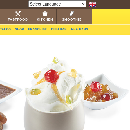
RS
CATALOG
VIDEO
HỎI ĐÁP
LIÊN HỆ
Powered by
Translate
FASTFOOD
KITCHEN
SMOOTHIE
TALOG
SHOP
FRANCHISE
ĐIỂM BÁN
NHÀ HÀNG