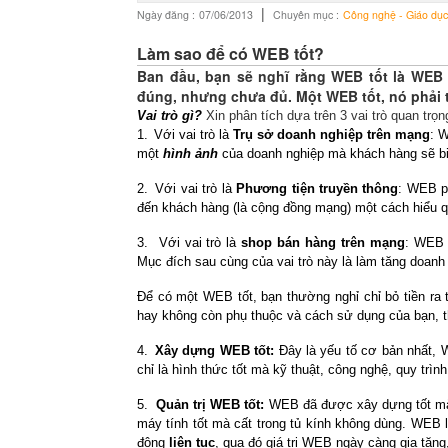
|
Ngày đăng :
07/06/2013
Chuyên mục :
Công nghệ - Giáo dục
Làm sao để có WEB tốt?
Ban đầu, bạn sẽ nghĩ rằng WEB tốt là WEB 
đúng, nhưng chưa đủ. Một WEB tốt, nó phải t
Vai trò gì?
Xin phân tích dựa trên 3 vai trò quan trọn
1.
Với vai trò là
Trụ sở doanh nghiệp trên mạng
: 
một
hình ảnh
của doanh nghiệp mà khách hàng sẽ biết
2.
Với vai trò là
Phương tiện truyền thông
: WEB 
đến khách hàng (là cộng đồng mạng) một cách hiểu q
3.
Với vai trò là
shop bán hàng trên mạng
: WEB 
Mục đích sau cùng của vai trò này là làm tăng doanh
Để có một WEB tốt, bạn thường nghỉ chỉ bỏ tiền ra th
hay không còn phụ thuộc và cách sử dụng của bạn, t
4.
Xây dựng WEB tốt:
Đây là yếu tố cơ bản nhất,
chỉ là hình thức tốt mà kỹ thuật, công nghệ, quy tr
5.
Quản trị WEB tốt:
WEB đã được xây dựng tốt mà 
máy tính tốt mà cất trong tủ kính không dùng. WEB
động
liên tục
, qua đó giá trị WEB ngày càng gia tăng