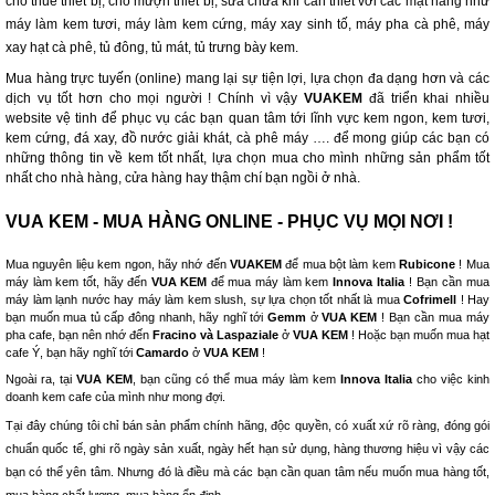
cho thuê thiết bị, cho mượn thiết bị, sửa chữa khi cần thiết với các mặt hàng như
máy làm kem tươi, máy làm kem cứng, máy xay sinh tố, máy pha cà phê, máy
xay hạt cà phê, tủ đông, tủ mát, tủ trưng bày kem.
Mua hàng trực tuyến (online) mang lại sự tiện lợi, lựa chọn đa dạng hơn và các
dịch vụ tốt hơn cho mọi người ! Chính vì vậy
VUAKEM
đã triển khai nhiều
website vệ tinh để phục vụ các bạn quan tâm tới lĩnh vực kem ngon, kem tươi,
kem cứng, đá xay, đồ nước giải khát, cà phê máy …. để mong giúp các bạn có
những thông tin về kem tốt nhất, lựa chọn mua cho mình những sản phẩm tốt
nhất cho nhà hàng, cửa hàng hay thậm chí bạn ngồi ở nhà.
VUA KEM - MUA HÀNG ONLINE - PHỤC VỤ MỌI NƠI !
Mua nguyên liệu kem ngon, hãy nhớ đến
VUAKEM
để mua bột làm kem
Rubicone
! Mua
máy làm kem tốt, hãy đến
VUA KEM
để mua máy làm kem
Innova Italia
! Bạn cần mua
máy làm lạnh nước hay máy làm kem slush, sự lựa chọn tốt nhất là mua
Cofrimell
! Hay
bạn muốn mua tủ cấp đông nhanh, hãy nghĩ tới
Gemm
ở
VUA KEM
! Bạn cần mua máy
pha cafe, bạn nên nhớ đến
Fracino và Laspaziale
ở
VUA KEM
! Hoặc bạn muốn mua hạt
cafe Ý, bạn hãy nghĩ tới
Camardo
ở
VUA KEM
!
Ngoài ra, tại
VUA KEM
, bạn cũng có thể mua máy làm kem
Innova Italia
cho việc kinh
doanh kem cafe của mình như mong đợi.
Tại đây chúng tôi chỉ bán sản phẩm chính hãng, độc quyền, có xuất xứ rõ ràng, đóng gói
chuẩn quốc tế, ghi rõ ngày sản xuất, ngày hết hạn sử dụng, hàng thương hiệu vì vậy các
bạn có thể yên tâm. Nhưng đó là điều mà các bạn cần quan tâm nếu muốn mua hàng tốt,
mua hàng chất lượng, mua hàng ổn định.