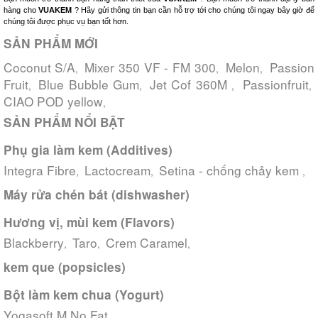
hàng cho
VUAKEM
? Hãy gửi thông tin bạn cần hỗ trợ tới cho chúng tôi ngay bây giờ để
chúng tôi được phục vụ bạn tốt hơn.
SẢN PHẨM MỚI
Coconut S/A
Mixer 350 VF - FM 300
Melon
Passion
,
,
,
Fruit
Blue Bubble Gum
Jet Cof 360M
Passionfruit
,
,
,
,
CIAO POD yellow
,
SẢN PHẨM NỔI BẬT
Phụ gia làm kem (Additives)
Integra Fibre
Lactocream
Setina - chống chảy kem
,
,
,
Máy rửa chén bát (dishwasher)
Hương vị, mùi kem (Flavors)
Blackberry
Taro
Crem Caramel
,
,
,
kem que (popsicles)
Bột làm kem chua (Yogurt)
Yogasoft M No Fat
,