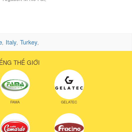
e
Italy
Turkey
,
,
,
ẾNG THẾ GIỚI
FAMA
GELATEC