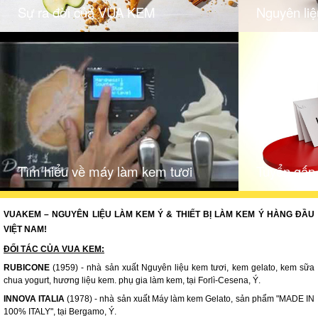
Sự ra đời của VUA KEM
Nguyên liệ
Tìm hiểu về máy làm kem tươi
Tuyển gấp 
VUAKEM – NGUYÊN LIỆU LÀM KEM Ý & THIẾT BỊ LÀM KEM Ý HÀNG ĐẦU
VIỆT NAM!
ĐỐI TÁC CỦA VUA KEM:
RUBICONE
(1959) - nhà sản xuất Nguyên liệu kem tươi, kem gelato, kem sữa
chua yogurt, hương liệu kem. phụ gia làm kem, tại Forlì-Cesena, Ý.
INNOVA ITALIA
(1978) - nhà sản xuất Máy làm kem Gelato, sản phẩm "MADE IN
100% ITALY", tại Bergamo, Ý.