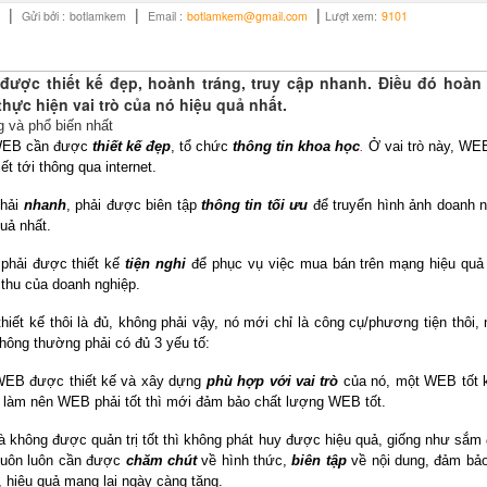
|
|
|
Gửi bởi :
botlamkem
Email :
botlamkem@gmail.com
Lượt xem:
9101
được thiết kế đẹp, hoành tráng, truy cập nhanh. Điều đó hoàn
hực hiện vai trò của nó hiệu quả nhất.
g và phổ biến nhất
WEB cần được
thiết kế đẹp
, tổ chức
thông tin khoa học
.
Ở vai trò này, WE
 tới thông qua internet.
phải
nhanh
, phải được biên tập
thông tin tối ưu
để truyển hình ảnh doanh 
uả nhất.
phải được thiết kế
tiện nghi
để phục vụ việc mua bán trên mạng hiệu quả 
 thu của doanh nghiệp.
iết kế thôi là đủ, không phải vậy, nó mới chỉ là công cụ/phương tiện thôi, 
hông thường phải có đủ 3 yếu tố:
 WEB được thiết kế và xây dựng
phù hợp với vai trò
của nó, một WEB tốt 
ình làm nên WEB phải tốt thì mới đảm bảo chất lượng WEB tốt.
không được quản trị tốt thì không phát huy được hiệu quả, giống như sắm
 luôn luôn cần được
chăm chút
về hình thức,
biên tập
về nội dung, đảm bảo
, hiệu quả mang lại ngày càng tăng.