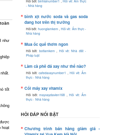
Hỏi bởi:
binhisinumber1
,
Hỏi về: Ẩm thực
- Nhà hàng
bình xịt nước soda và gas soda
đang hot trên thị trường
 toàn
Hỏi bởi:
huonglamkem
,
Hỏi về: Ẩm thực -
Nhà hàng
B như
Mua ốc quế thơm ngon
Hỏi bởi:
botlamkem
,
Hỏi về: Nhà đất -
Pháp luật
nghiệp
Làm cà phê đá xay như thế nào?
Hỏi bởi:
cafedaxaynumber1
,
Hỏi về: Ẩm
nhất.
thực - Nhà hàng
Cối máy xay vitamix
nó tốt
Hỏi bởi:
mayxaydavien168
,
Hỏi về: Ẩm
thực - Nhà hàng
không
HỎI ĐÁP NỔI BẬT
 được
 hoạt
Chương trình bán hàng giảm giá -
Vitamix tại Vua Kem Hà Nội.