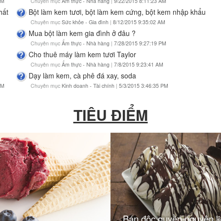
PM
Chuyên mục
Ẩm thực - Nhà hàng
|
9/22/2015 8:11:23 AM
hất
Bột làm kem tươi, bột làm kem cứng, bột kem nhập khẩu
Chuyên mục
Sức khỏe - Gia đình
|
8/12/2015 9:35:02 AM
Mua bột làm kem gia đình ở đâu ?
Chuyên mục
Ẩm thực - Nhà hàng
|
7/28/2015 9:27:19 PM
Cho thuê máy làm kem tươi Taylor
Chuyên mục
Ẩm thực - Nhà hàng
|
7/8/2015 9:23:41 AM
Dạy làm kem, cà phê đá xay, soda
PM
Chuyên mục
Kinh doanh - Tài chính
|
5/3/2015 3:46:35 PM
TIÊU ĐIỂM
Bán độc quyền nguyên l