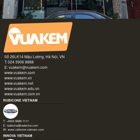
Số 26LK14 Mậu Lương, Hà Nội, VN
T: 024 3906 8888
E:
vuakem@vuakem.com
www.vuakem.com
www.vuakem.vn
www.vuakem.net
www.vuakem.edu.vn
www.vuakem.com.vn
RUBICONE VIETNAM
T: +8424 6689 1111
E:
tadavina@tadavina.com
W:
www.rubicone-vietnam.com
INNOVA VIETNAM