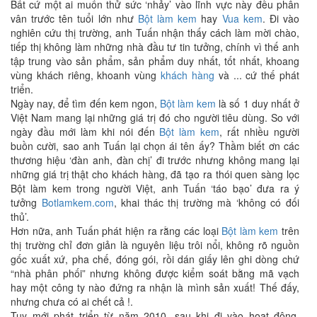
Bất cứ một ai muốn thử sức ‘nhảy’ vào lĩnh vực này đều phân
vân trước tên tuổi lớn như
Bột làm kem
hay
Vua kem
. Đi vào
nghiên cứu thị trường, anh Tuấn nhận thấy cách làm mời chào,
tiếp thị không làm những nhà đầu tư tin tưởng, chính vì thế anh
tập trung vào sản phẩm, sản phẩm duy nhất, tốt nhất, khoang
vùng khách riêng, khoanh vùng
khách hàng
và ... cứ thế phát
triển.
Ngày nay, để tìm đến kem ngon,
Bột làm kem
là số 1 duy nhất ở
Việt Nam mang lại những giá trị đó cho người tiêu dùng. So với
ngày đầu mới làm khi nói đến
Bột làm kem
, rất nhiều người
buồn cười, sao anh Tuấn lại chọn ái tên ấy? Thầm biết ơn các
thương hiệu ‘đàn anh, đàn chị’ đi trước nhưng không mang lại
những giá trị thật cho khách hàng, đã tạo ra thói quen sàng lọc
Bột làm kem trong người Việt, anh Tuấn ‘táo bạo’ đưa ra ý
tưởng
Botlamkem.com
, khai thác thị trường mà ‘không có đối
thủ’.
Hơn nữa, anh Tuấn phát hiện ra rằng các loại
Bột làm kem
trên
thị trường chỉ đơn giản là nguyên liệu trôi nổi, không rõ nguồn
gốc xuất xứ, pha chế, đóng gói, rồi dán giấy lên ghi dòng chứ
“nhà phân phối” nhưng không được kiểm soát bằng mã vạch
hay một công ty nào đứng ra nhận là mình sản xuất! Thế đấy,
nhưng chưa có ai chết cả !.
Tuy mới phát triển từ năm 2010, sau khi đi vào hoạt động,