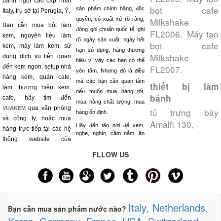
bánh ngọt cao cấp nhất
bọt cafe
sản phẩm chính hãng, độc
Italy, trụ sở tại Perugia, Ý.
quyền, có xuất xứ rõ ràng,
Milkshake
Bạn cần mua bột làm
đóng gói chuẩn quốc tế, ghi
FL2006
Máy tạo
,
kem, nguyên liệu làm
rõ ngày sản xuất, ngày hết
bọt cafe
kem, máy làm kem, sử
hạn sử dụng, hàng thương
Milkshake
dụng dịch vụ liên quan
hiệu vì vậy các bạn có thể
đến kem ngon, setup nhà
FL2007
,
yên tâm. Nhưng đó là điều
hàng kem, quán cafe,
mà các bạn cần quan tâm
thiết bị làm
làm thương hiệu kem,
nếu muốn mua hàng tốt,
bánh
cafe, hãy tìm đến
mua hàng chất lượng, mua
qua văn phòng
VUAKEM
tủ trưng bày
hàng ổn định.
và công ty, hoặc mua
Amalfi 130
,
Hãy đến tận nơi để xem,
hàng trực tiếp tại các hệ
nghe, nghìn, cầm nắm, ăn
thống website của
FLLOW US
Italy
Netherlands
Bạn cần mua sản phẩm nước nào?
,
,