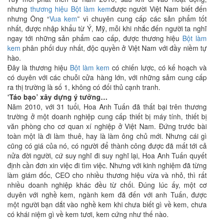
nhưng
thương hiệu
Bột làm kem
được người Việt Nam biết đến
nhưng Ông “
Vua kem
” vì chuyên cung cấp các sản phẩm tốt
nhất, được nhập khẩu từ Ý, Mỹ, mỗi khi nhắc đến người ta nghĩ
ngay tới những sản phẩm cao cấp, được thương hiệu
Bột làm
kem
phân phối duy nhất, độc quyền ở Việt Nam với đầy niềm tự
hào.
Đây là thương hiệu
Bột làm kem
có chiến lược, có kế hoạch và
có duyên với các chuỗi cửa hàng lớn, với những sảm cung cấp
ra thị trường là số 1, không có đối thủ cạnh tranh.
‘Táo bạo’ xây dựng ý tưởng…
Năm 2010, với 31 tuổi, Hoa Anh Tuấn đã thất bại trên thương
trường ở một doanh nghiệp cung cấp thiết bị máy tính, thiết bị
văn phòng cho cơ quan xí nghiệp ở Việt Nam. Đứng trước bài
toàn một là đi làm thuê, hay là làm ông chủ mới. Nhưng cái gì
cũng có giá của nó, có người để thành công được đã mất tới cả
nửa đời người, cứ suy nghĩ đi suy nghĩ lại, Hoa Anh Tuấn quyết
định cần đơn xin việc đi tìm việc. Nhưng với kinh nghiệm đã từng
làm giám đốc, CEO cho nhiều thương hiệu vừa và nhỏ, thì rất
nhiều doanh nghiệp khác đều từ chối. Đúng lúc ấy, một cơ
duyên với nghề kem, ngành kem đã đến với anh Tuấn, được
một người bạn dắt vào nghề kem khi chưa biết gì về kem, chưa
có khái niệm gì về kem tươi, kem cứng như thế nào.