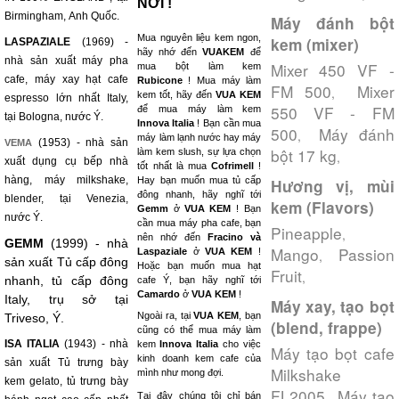
NƠI !
Birmingham, Anh Quốc.
Máy đánh bột
Mua nguyên liệu kem ngon,
kem (mixer)
LASPAZIALE
(1969) -
hãy nhớ đến
VUAKEM
để
nhà sản xuất máy pha
Mixer 450 VF -
mua bột làm kem
cafe, máy xay hạt cafe
Rubicone
! Mua máy làm
FM 500
Mixer
,
kem tốt, hãy đến
VUA KEM
espresso lớn nhất Italy,
550 VF - FM
để mua máy làm kem
tại Bologna, nước Ý.
Innova Italia
! Bạn cần mua
500
Máy đánh
,
máy làm lạnh nước hay máy
(1953) - nhà sản
VEMA
bột 17 kg
làm kem slush, sự lựa chọn
,
xuất dụng cụ bếp nhà
tốt nhất là mua
Cofrimell
!
hàng, máy milkshake,
Hay bạn muốn mua tủ cấp
Hương vị, mùi
đông nhanh, hãy nghĩ tới
blender, tại Venezia,
kem (Flavors)
Gemm
ở
VUA KEM
! Bạn
nước Ý.
cần mua máy pha cafe, bạn
Pineapple
,
nên nhớ đến
Fracino và
GEMM
(1999) - nhà
Mango
Passion
Laspaziale
ở
VUA KEM
!
,
sản xuất Tủ cấp đông
Hoặc bạn muốn mua hạt
Fruit
,
nhanh, tủ cấp đông
cafe Ý, bạn hãy nghĩ tới
Camardo
ở
VUA KEM
!
Italy, trụ sở tại
Máy xay, tạo bọt
Ngoài ra, tại
VUA KEM
, bạn
Triveso, Ý.
(blend, frappe)
cũng có thể mua máy làm
ISA ITALIA
(1943) - nhà
kem
Innova Italia
cho việc
Máy tạo bọt cafe
kinh doanh kem cafe của
sản xuất Tủ trưng bày
Milkshake
mình như mong đợi.
kem gelato, tủ trưng bày
FL2005
Máy tạo
,
Tại đây chúng tôi chỉ bán