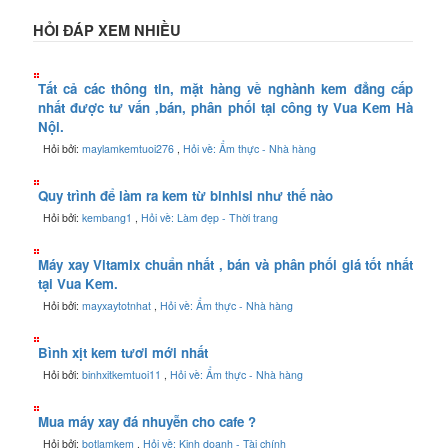
HỎI ĐÁP XEM NHIỀU
Tất cả các thông tin, mặt hàng về nghành kem đẳng cấp
nhất được tư vấn ,bán, phân phối tại công ty Vua Kem Hà
Nội.
Hỏi bởi:
maylamkemtuoi276
,
Hỏi về: Ẩm thực - Nhà hàng
Quy trình để làm ra kem từ binhisi như thế nào
Hỏi bởi:
kembang1
,
Hỏi về: Làm đẹp - Thời trang
Máy xay Vitamix chuẩn nhất , bán và phân phối giá tốt nhất
tại Vua Kem.
Hỏi bởi:
mayxaytotnhat
,
Hỏi về: Ẩm thực - Nhà hàng
Bình xịt kem tươi mới nhất
Hỏi bởi:
binhxitkemtuoi11
,
Hỏi về: Ẩm thực - Nhà hàng
Mua máy xay đá nhuyễn cho cafe ?
Hỏi bởi:
botlamkem
,
Hỏi về: Kinh doanh - Tài chính