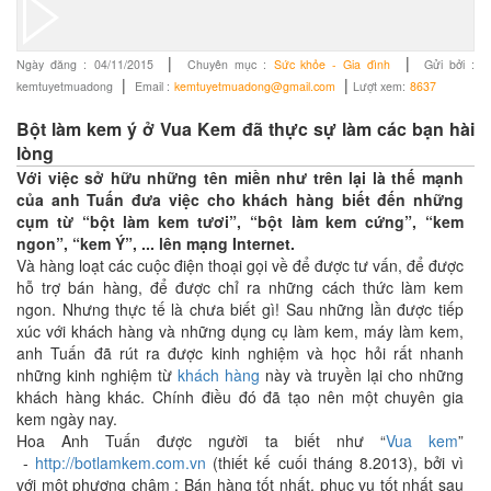
|
|
Ngày đăng :
04/11/2015
Chuyên mục :
Sức khỏe - Gia đình
Gửi bởi :
|
|
kemtuyetmuadong
Email :
kemtuyetmuadong@gmail.com
Lượt xem:
8637
Bột làm kem ý ở Vua Kem đã thực sự làm các bạn hài
lòng
Với việc sở hữu những tên miền như trên lại là thế mạnh
của anh Tuấn đưa việc cho khách hàng biết đến những
cụm từ “bột làm kem tươi”, “bột làm kem cứng”, “kem
ngon”, “kem Ý”, ... lên mạng Internet.
Và hàng loạt các cuộc điện thoại gọi về để được tư vấn, để được
hỗ trợ bán hàng, để được chỉ ra những cách thức làm kem
ngon. Nhưng thực tế là chưa biết gì! Sau những lần được tiếp
xúc với khách hàng và những dụng cụ làm kem, máy làm kem,
anh Tuấn đã rút ra được kinh nghiệm và học hỏi rất nhanh
những kinh nghiệm từ
khách hàng
này và truyền lại cho những
khách hàng khác. Chính điều đó đã tạo nên một chuyên gia
kem ngày nay.
Hoa Anh Tuấn được người ta biết như “
Vua kem
”
-
http://botlamkem.com.vn
(thiết kế cuối tháng 8.2013), bởi vì
với một phương châm : Bán hàng tốt nhất, phục vụ tốt nhất sau