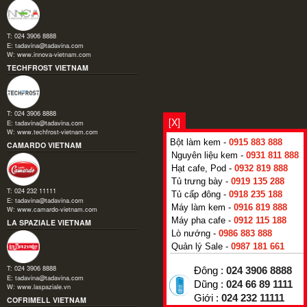
T: 024 3906 8888
E:
tadavina@tadavina.com
W:
www.innova-vietnam.com
TECHFROST VIETNAM
T: 024 3906 8888
[X]
E:
tadavina@tadavina.com
W:
www.techfrost-vietnam.com
Bột làm kem -
0915 883 888
CAMARDO VIETNAM
Nguyên liệu kem -
0931 811 888
Hạt cafe, Pod -
0932 819 888
Tủ trưng bày -
0919 135 288
T: 024 232 11111
Tủ cấp đông -
0918 235 188
E:
tadavina@tadavina.com
Máy làm kem -
0916 819 888
W:
www.camardo-vietnam.com
Máy pha cafe -
0912 115 188
LA SPAZIALE VIETNAM
Lò nướng -
0986 883 888
Quản lý Sale -
0987 181 661
T: 024 3906 8888
Đông :
024 3906 8888
E:
tadavina@tadavina.com
Dũng :
024 66 89 1111
W:
www.laspaziale.vn
Giới :
024 232 11111
COFRIMELL VIETNAM