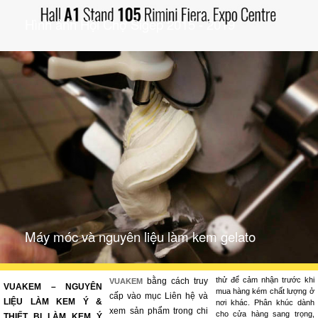
Hình ảnh Hội Chợ Sigep 2015 - 2019
Máy móc và nguyên liệu làm kem gelato
thử để cảm nhận trước khi
bằng cách truy
VUAKEM
VUAKEM – NGUYÊN
mua hàng kém chất lượng ở
cấp vào mục Liên hệ và
LIỆU LÀM KEM Ý &
nơi khác. Phân khúc dành
xem sản phẩm trong chi
cho cửa hàng sang trọng,
THIẾT BỊ LÀM KEM Ý