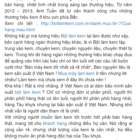
bán hàng, nhiệt tình nhất trong sáng tạo thương hiệu. Từ năm
2012 – 2013, Anh Tuấn đã tư vấn thành công cho những
thương hiệu kem ở khu vưc phía Bắc
Xem chi tiết :
http://botlamkem.com.vn/danh-muc-tin-7/Cua-
hang-mau.html
Không hải gì mà tương hiệu
Bột làm kem
lại làm được như vậy,
bên cạnh hàng ngàn thương hiệu khác, là vì Bột làm kem tập
trung vào kem, chuyên kem, chuyên nguyên liệu, chuyên thiết bị
kem. Trong khi đó hàng ngàn những thương hiệu khác chạy đua
để quảng cáo trên các báo chí có tên tuổi với các câu rất buồn
cười như “Bán máy kem tốt nhất và rẻ nhất”, Bán nguyên liệu là
kem sản xuất ở Việt Nam !
Mua máy làm kem
ít tiền nhưng lời
nhiều! Làm kem mà chưa xem ở đây thì chưa nên !
Khà khà ! Rất à nhố nhăng, ở Việt Nam có ai dám bảo mình sản
xuất
bột làm kem
? Chỉ có những đơn vị phân phối, người thì
phân phối hàng thật có tên tuổi, người thì phân phối hàng nhái,
hàng Tàu khựa nhưng lại bảo sản xuất ở Việt Nam. Nhưng khổ
nhất vẫn là người dân tham rẻ là chết.
Với những người muốn làm kem tốt trước hết phải bán hàng
thật, mang tới cho
khách hàng
những điều họ cần. Nói rằng ai
cũng cần rẻ, nhưng chất lượng của kem là cần nhất, họ đều
không muốn ăn phải hàng độc hại của Tàu khựa.