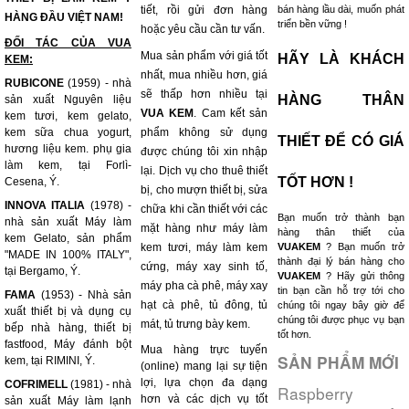
tiết, rồi gửi đơn hàng
bán hàng lầu dài, muốn phát
HÀNG ĐẦU VIỆT NAM!
triển bền vững !
hoặc yêu cầu cần tư vấn.
ĐỐI TÁC CỦA VUA
Mua sản phẩm với giá tốt
HÃY LÀ KHÁCH
KEM:
nhất, mua nhiều hơn, giá
RUBICONE
(1959) - nhà
sẽ thấp hơn nhiều tại
HÀNG THÂN
sản xuất Nguyên liệu
VUA KEM
. Cam kết sản
kem tươi, kem gelato,
kem sữa chua yogurt,
phẩm không sử dụng
THIẾT ĐỂ CÓ GIÁ
hương liệu kem. phụ gia
được chúng tôi xin nhập
làm kem, tại Forlì-
lại. Dịch vụ cho thuê thiết
TỐT HƠN !
Cesena, Ý.
bị, cho mượn thiết bị, sửa
INNOVA ITALIA
(1978) -
chữa khi cần thiết với các
Bạn muốn trở thành bạn
nhà sản xuất Máy làm
mặt hàng như máy làm
hàng thân thiết của
kem Gelato, sản phẩm
kem tươi, máy làm kem
VUAKEM
? Bạn muốn trở
"MADE IN 100% ITALY",
thành đại lý bán hàng cho
cứng, máy xay sinh tố,
tại Bergamo, Ý.
VUAKEM
? Hãy gửi thông
máy pha cà phê, máy xay
tin bạn cần hỗ trợ tới cho
FAMA
(1953) - Nhà sản
hạt cà phê, tủ đông, tủ
chúng tôi ngay bây giờ để
xuất thiết bị và dụng cụ
chúng tôi được phục vụ bạn
mát, tủ trưng bày kem.
bếp nhà hàng, thiết bị
tốt hơn.
fastfood, Máy đánh bột
Mua hàng trực tuyến
SẢN PHẨM MỚI
kem, tại RIMINI, Ý.
(online) mang lại sự tiện
lợi, lựa chọn đa dạng
COFRIMELL
(1981) - nhà
Raspberry
hơn và các dịch vụ tốt
sản xuất Máy làm lạnh