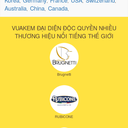
Korea
Germany
France
USA
Switzerland
,
,
,
,
,
Australia
China
Canada
,
,
,
VUAKEM ĐẠI DIỆN ĐỘC QUYỀN NHIỀU
THƯƠNG HIỆU NỔI TIẾNG THẾ GIỚI
Brugnetti
RUBICONE