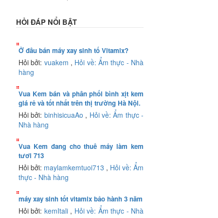
HỎI ĐÁP NỔI BẬT
Ở đâu bán máy xay sinh tố Vitamix?
Hỏi bởi:
vuakem
,
Hỏi về: Ẩm thực - Nhà
hàng
Vua Kem bán và phân phối bình xịt kem
giá rẻ và tốt nhất trên thị trường Hà Nội.
Hỏi bởi:
binhisicuaAo
,
Hỏi về: Ẩm thực -
Nhà hàng
Vua Kem đang cho thuê máy làm kem
tươi 713
Hỏi bởi:
maylamkemtuoi713
,
Hỏi về: Ẩm
thực - Nhà hàng
máy xay sinh tốt vitamix bảo hành 3 năm
Hỏi bởi:
kemItali
,
Hỏi về: Ẩm thực - Nhà