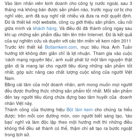
Vào làm nhân viên kinh doanh cho công ty nước ngoài, sau 3
tháng mà không bán được sản phẩm nào, trước nguy cơ bị cho
nghỉ việc, anh đã suy nghĩ rất nhiều và đưa ra một quyết định.
Đó là thiết kế một website, công cụ giới thiệu sản phẩm, cầu nối
giữa mình và
khách hàng
. Và điều đó đã thành công ngay sau
khi up những sản phẩm đầu tiên lên trên Internet. Đó là kết quả
của sự nghiên cứu và duyên với các tên miền về kem năm 2011
Trước khi thiết kế
Botlamkem.com
, mục tiêu Hoa Anh Tuấn
hướng tới không đơn giản chỉ là lợi nhuận. Tham gia vào cuộc
‘cách mạng nguyên liệu’, anh xuất phát từ một tâm nguyện thật
giản dị là mang lại cho người tiêu dùng những sản phẩm tốt
nhất, góp sức nâng cao chất lượng cuộc sống của người Việt
Nam.
Bằng cái tâm của một doanh nhân, anh mong muốn mọi người
đều được thưởng thức những sản phẩm tốt nhất. Mỗi sản phẩm
đến tay người tiêu dùng chứa đựng bao tâm huyết của doanh
nhân Việt này.
Thành công của thương hiệu
Bột làm kem
cho chúng ta hiểu
được: trên mỗi con đường mòn, con người biết sáng tạo, ‘táo
bạo’ nghĩ và làm độc lập theo một hướng mới thì những điều
không thể đều sẽ thành có thể, thậm chí sẽ tạo ra bước ngoặt
trong lịch sử.