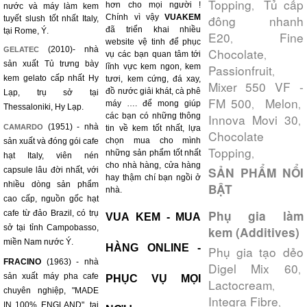
Topping
Tủ cấp
,
hơn cho mọi người !
nước và máy làm kem
Chính vì vậy
VUAKEM
đông nhanh
tuyết slush tốt nhất Italy,
đã triển khai nhiều
tại Rome, Ý.
E20
Fine
,
website vệ tinh để phục
(2010)- nhà
GELATEC
Chocolate
,
vụ các bạn quan tâm tới
sản xuất Tủ trưng bày
lĩnh vực kem ngon, kem
Passionfruit
,
kem gelato cấp nhất Hy
tươi, kem cứng, đá xay,
Mixer 550 VF -
đồ nước giải khát, cà phê
Lạp, trụ sở tại
FM 500
Melon
,
,
máy …. để mong giúp
Thessaloniki, Hy Lạp.
các bạn có những thông
Innova Movi 30
,
(1951) - nhà
CAMARDO
tin về kem tốt nhất, lựa
Chocolate
chọn mua cho mình
sản xuất và đóng gói cafe
Topping
,
những sản phẩm tốt nhất
hạt Italy, viên nén
cho nhà hàng, cửa hàng
SẢN PHẨM NỔI
capsule lâu đời nhất, với
hay thậm chí bạn ngồi ở
nhiều dòng sản phẩm
BẬT
nhà.
cao cấp, nguồn gốc hạt
Phụ gia làm
cafe từ đảo Brazil, có trụ
VUA KEM - MUA
sở tại tỉnh Campobasso,
kem (Additives)
miền Nam nước Ý.
HÀNG ONLINE -
Phụ gia tạo dẻo
FRACINO
(1963) - nhà
Digel Mix 60
,
sản xuất máy pha cafe
PHỤC VỤ MỌI
Lactocream
,
chuyên nghiệp, "MADE
Integra Fibre
,
IN 100% ENGLAND", tại