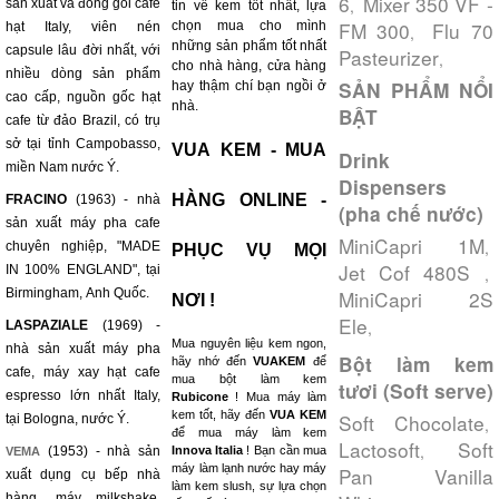
6
Mixer 350 VF -
,
sản xuất và đóng gói cafe
tin về kem tốt nhất, lựa
FM 300
Flu 70
chọn mua cho mình
hạt Italy, viên nén
,
những sản phẩm tốt nhất
capsule lâu đời nhất, với
Pasteurizer
,
cho nhà hàng, cửa hàng
nhiều dòng sản phẩm
SẢN PHẨM NỔI
hay thậm chí bạn ngồi ở
cao cấp, nguồn gốc hạt
nhà.
BẬT
cafe từ đảo Brazil, có trụ
sở tại tỉnh Campobasso,
VUA KEM - MUA
Drink
miền Nam nước Ý.
Dispensers
HÀNG ONLINE -
FRACINO
(1963) - nhà
(pha chế nước)
sản xuất máy pha cafe
MiniCapri 1M
,
chuyên nghiệp, "MADE
PHỤC VỤ MỌI
Jet Cof 480S
IN 100% ENGLAND", tại
,
Birmingham, Anh Quốc.
MiniCapri 2S
NƠI !
Ele
,
LASPAZIALE
(1969) -
Mua nguyên liệu kem ngon,
nhà sản xuất máy pha
Bột làm kem
hãy nhớ đến
VUAKEM
để
cafe, máy xay hạt cafe
mua bột làm kem
tươi (Soft serve)
espresso lớn nhất Italy,
Rubicone
! Mua máy làm
kem tốt, hãy đến
VUA KEM
Soft Chocolate
tại Bologna, nước Ý.
,
để mua máy làm kem
Lactosoft
Soft
,
(1953) - nhà sản
Innova Italia
! Bạn cần mua
VEMA
máy làm lạnh nước hay máy
Pan Vanilla
xuất dụng cụ bếp nhà
làm kem slush, sự lựa chọn
hàng, máy milkshake,