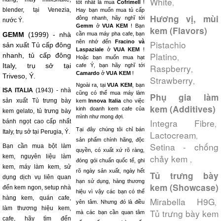
White
,
tốt nhất là mua
Cofrimell
!
blender, tại Venezia,
Hay bạn muốn mua tủ cấp
Hương vị, mùi
đông nhanh, hãy nghĩ tới
nước Ý.
Gemm
ở
VUA KEM
! Bạn
kem (Flavors)
GEMM
(1999) - nhà
cần mua máy pha cafe, bạn
nên nhớ đến
Fracino và
Pistachio
sản xuất Tủ cấp đông
Laspaziale
ở
VUA KEM
!
Platino
nhanh, tủ cấp đông
,
Hoặc bạn muốn mua hạt
Italy, trụ sở tại
cafe Ý, bạn hãy nghĩ tới
Raspberry
,
Camardo
ở
VUA KEM
!
Triveso, Ý.
Strawberry
,
Ngoài ra, tại
VUA KEM
, bạn
ISA ITALIA
(1943) - nhà
cũng có thể mua máy làm
Phụ gia làm
sản xuất Tủ trưng bày
kem
Innova Italia
cho việc
kem (Additives)
kinh doanh kem cafe của
kem gelato, tủ trưng bày
mình như mong đợi.
Integra Fibre
bánh ngọt cao cấp nhất
,
Tại đây chúng tôi chỉ bán
Italy, trụ sở tại Perugia, Ý.
Lactocream
,
sản phẩm chính hãng, độc
Setina - chống
Bạn cần mua bột làm
quyền, có xuất xứ rõ ràng,
chảy kem
kem, nguyên liệu làm
,
đóng gói chuẩn quốc tế, ghi
kem, máy làm kem, sử
rõ ngày sản xuất, ngày hết
Tủ trưng bày
dụng dịch vụ liên quan
hạn sử dụng, hàng thương
kem (Showcase)
đến kem ngon, setup nhà
hiệu vì vậy các bạn có thể
hàng kem, quán cafe,
Mirabella H9G
,
yên tâm. Nhưng đó là điều
làm thương hiệu kem,
Tủ trưng bày kem
mà các bạn cần quan tâm
cafe, hãy tìm đến