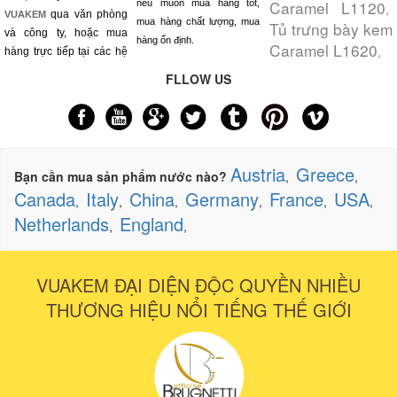
Caramel L1120
nếu muốn mua hàng tốt,
,
qua văn phòng
VUAKEM
mua hàng chất lượng, mua
Tủ trưng bày kem
và công ty, hoặc mua
hàng ổn định.
Caramel L1620
,
hàng trực tiếp tại các hệ
FLLOW US
Austria
Greece
Bạn cần mua sản phẩm nước nào?
,
,
Canada
Italy
China
Germany
France
USA
,
,
,
,
,
,
Netherlands
England
,
,
VUAKEM ĐẠI DIỆN ĐỘC QUYỀN NHIỀU
THƯƠNG HIỆU NỔI TIẾNG THẾ GIỚI