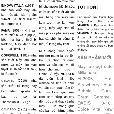
lại. Dịch vụ cho thuê thiết
INNOVA ITALIA
(1978) -
bị, cho mượn thiết bị, sửa
TỐT HƠN !
nhà sản xuất Máy làm
chữa khi cần thiết với các
kem Gelato, sản phẩm
mặt hàng như máy làm
Bạn muốn trở thành bạn
"MADE IN 100% ITALY",
hàng thân thiết của
kem tươi, máy làm kem
tại Bergamo, Ý.
VUAKEM
? Bạn muốn trở
cứng, máy xay sinh tố,
thành đại lý bán hàng cho
FAMA
(1953) - Nhà sản
máy pha cà phê, máy xay
VUAKEM
? Hãy gửi thông
xuất thiết bị và dụng cụ
tin bạn cần hỗ trợ tới cho
hạt cà phê, tủ đông, tủ
bếp nhà hàng, thiết bị
chúng tôi ngay bây giờ để
mát, tủ trưng bày kem.
fastfood, Máy đánh bột
chúng tôi được phục vụ bạn
kem, tại RIMINI, Ý.
tốt hơn.
Mua hàng trực tuyến
COFRIMELL
(1981) - nhà
(online) mang lại sự tiện
SẢN PHẨM MỚI
sản xuất Máy làm lạnh
lợi, lựa chọn đa dạng
nước và máy làm kem
Máy tạo bọt cafe
hơn và các dịch vụ tốt
tuyết slush tốt nhất Italy,
hơn cho mọi người !
Milkshake
tại Rome, Ý.
Chính vì vậy
VUAKEM
FL2006
Soft
,
đã triển khai nhiều
(2010)- nhà
GELATEC
Strawberry
Blue
website vệ tinh để phục
,
sản xuất Tủ trưng bày
vụ các bạn quan tâm tới
Bubble Gum
,
kem gelato cấp nhất Hy
lĩnh vực kem ngon, kem
Crem Caramel
,
Lạp, trụ sở tại
tươi, kem cứng, đá xay,
OASIS 3-10
đồ nước giải khát, cà phê
Thessaloniki, Hy Lạp.
,
máy …. để mong giúp
Dolce Vita New
(1951) - nhà
CAMARDO
các bạn có những thông