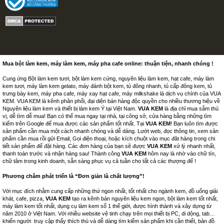
Mua bột làm kem, máy làm kem, máy pha cafe online: thuận tiện, nhanh chóng !
Cung ứng Bột làm kem tươi, bột làm kem cứng, nguyên liệu làm kem, hạt cafe, máy làm
kem tươi, máy làm kem gelato, máy đánh bột kem, tủ đông nhanh, tủ cấp đông kem, tủ
trưng bày kem, máy pha cafe, máy xay hạt cafe, máy milkshake là dịch vụ chính của VUA
KEM. VUA KEM là kênh phân phối, đại diện bán hàng độc quyền cho nhiều thương hiệu về
Nguyên liệu làm kem và thiết bị làm kem Ý tại Việt Nam.
VUA KEM
là địa chỉ mua sắm thú
vị, dễ tìm dễ mua! Bạn có thể mua ngay tại nhà, tại công sở, cửa hàng bằng những tìm
kiếm trên Google để mua được các sản phẩm tốt nhất. Tại
VUA KEM
! Bạn luôn tìm được
sản phẩm cần mua một cách nhanh chóng và dễ dàng. Lướt web, đọc thông tin, xem sản
phẩm cần mua rồi gửi Email, Gọi điện thoại, hoặc kích chuột vào mục đăt hàng trong chi
tiết sản phẩm để đặt hàng. Các đơn hàng của bạn sẽ được
VUA KEM
xử lý nhanh nhất,
thanh toán trước và nhận hàng sau! Thành công
VUA KEM
hôm nay là nhờ vào chữ tín,
chữ tâm trong kinh doanh, sẵn sàng phục vụ cả tuần cho tất cả các thượng đế !
Phương châm phát triển là “Đơn giản là chất lượng”!
Với mục đích nhằm cung cấp những thứ ngon nhất, tốt nhất cho ngành kem, đồ uống giải
khát, cafe, pizza,
VUA KEM
tạo ra kênh bán nguyên liệu kem ngon, bột làm kem tốt nhất,
máy làm kem tốt nhất, dụng cụ làm kem số 1 thế giới, được hình thành và xây dựng từ
năm 2010 ở Việt Nam. Với nhiều website vệ tinh chạy trên mọi thiết bị PC, di dộng, tab…
khiến người truy cập thấy thích thú và dễ dàng tìm kiếm sản phẩm khi cần thiết, bản đồ