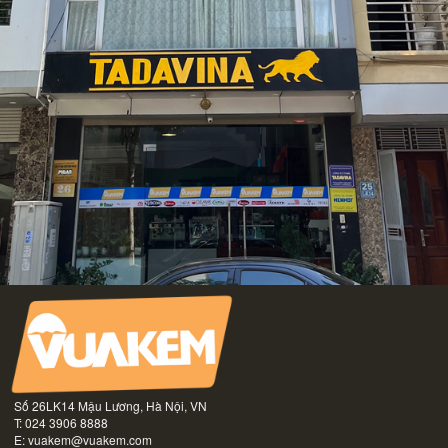
Số 26LK14 Mậu Lương, Hà Nội, VN
T: 024 3906 8888
E:
vuakem@vuakem.com