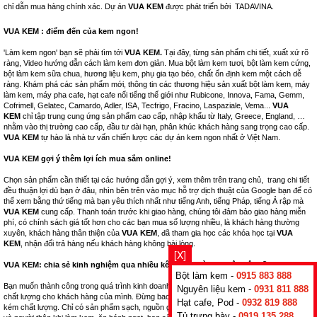
chỉ dẫn mua hàng chính xác. Dự án
VUA KEM
được phát triển bởi
TADAVINA
.
VUA KEM : điểm đến của kem ngon!
'Làm kem ngon' bạn sẽ phải tìm tới
VUA KEM.
Tại đây, từng sản phẩm chi tiết, xuất xứ rõ
ràng, Video hướng dẫn cách làm kem đơn giản. Mua bột làm kem tươi, bột làm kem cứng,
bột làm kem sữa chua, hương liệu kem, phụ gia tạo béo, chất ổn định kem một cách dễ
ràng. Khám phá các sản phẩm mới, thông tin các thương hiệu sản xuất bột làm kem, máy
làm kem, máy pha cafe, hạt cafe nổi tiếng thế giới như Rubicone, Innova, Fama, Gemm,
Cofrimell, Gelatec, Camardo, Adler, ISA, Tecfrigo, Fracino, Laspaziale, Vema...
VUA
KEM
chỉ tập trung cung ứng sản phẩm cao cấp, nhập khẩu từ Italy, Greece, England, …
nhằm vào thị trường cao cấp, đầu tư dài hạn, phân khúc khách hàng sang trọng cao cấp.
VUA KEM
tự hào là nhà tư vấn chiến lược các dự án kem ngon nhất ở Việt Nam.
VUA KEM gợi ý thêm lợi ích mua sắm online!
Chọn sản phẩm cần thiết tại các hướng dẫn gợi ý, xem thêm trên trang chủ, trang chi tiết
đều thuận lợi dù bạn ở đâu, nhìn bên trên vào mục hỗ trợ dịch thuật của Google bạn để có
thể xem bằng thứ tiếng mà bạn yêu thích nhất như tiếng Anh, tiếng Pháp, tiếng Ả rập mà
VUA KEM
cung cấp. Thanh toán trước khi giao hàng, chúng tôi đảm bảo giao hàng miễn
phí, có chính sách giá tốt hơn cho các bạn mua số lượng nhiều, là khách hàng thường
xuyên, khách hàng thân thiện của
VUA KEM
, đã tham gia học các khóa học tại
VUA
KEM
, nhận đổi trả hàng nếu khách hàng không hài lòng.
[X]
VUA KEM: chia sẻ kinh nghiệm qua nhiều kênh bán hàng thuộc hệ thống.
Bột làm kem -
0915 883 888
Bạn muốn thành công trong quá trình kinh doanh nhà hàng, hãy nghĩ tới những sản phẩm
Nguyên liệu kem -
0931 811 888
chất lượng cho khách hàng của mình. Đừng bao giờ kinh doanh những mặt hàng nhái,
Hạt cafe, Pod -
0932 819 888
kém chất lượng. Chỉ có sản phẩm sạch, nguồn gốc xuất xứ rõ ràng, tốt cho sức khỏe bạn
Tủ trưng bày -
0919 135 288