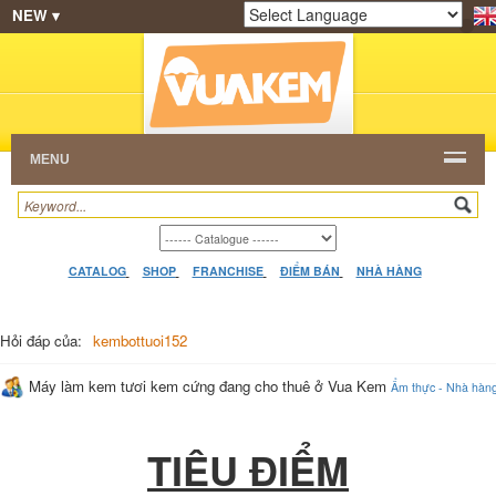
NEW ▾
SHOP
KEM NGON
HẠT CAFE
NHÀ HÀNG
Powered by
Translate
DEALERS
CATALOG
VIDEO
HỎI ĐÁP
LIÊN
HỆ
MENU
CATALOG
SHOP
FRANCHISE
ĐIỂM BÁN
NHÀ HÀNG
Hỏi đáp của:
kembottuoi152
Máy làm kem tươi kem cứng đang cho thuê ở Vua Kem
Ẩm thực - Nhà hàn
TIÊU ĐIỂM