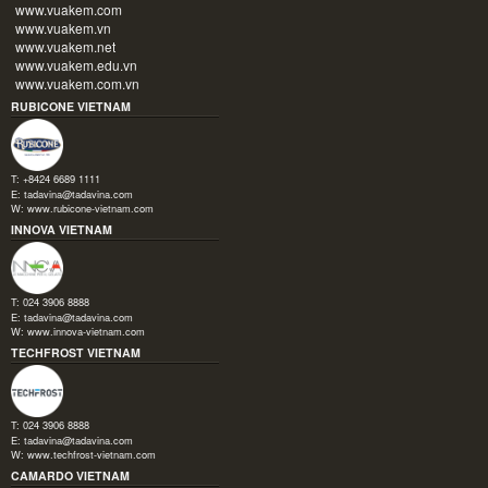
www.vuakem.com
www.vuakem.vn
www.vuakem.net
www.vuakem.edu.vn
www.vuakem.com.vn
RUBICONE VIETNAM
T: +8424 6689 1111
E:
tadavina@tadavina.com
W:
www.rubicone-vietnam.com
INNOVA VIETNAM
T: 024 3906 8888
E:
tadavina@tadavina.com
W:
www.innova-vietnam.com
TECHFROST VIETNAM
T: 024 3906 8888
E:
tadavina@tadavina.com
W:
www.techfrost-vietnam.com
CAMARDO VIETNAM