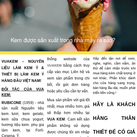
Kem được sản xuất trong nhà máy ra sao?
Hãy đến tận nơi để xem,
thống website của
VUAKEM – NGUYÊN
nghe, nghìn, cầm nắm, ăn
bằng cách truy
VUAKEM
LIỆU LÀM KEM Ý &
thử để cảm nhận trước khi
cấp vào mục Liên hệ và
mua hàng kém chất lượng ở
THIẾT BỊ LÀM KEM Ý
xem sản phẩm trong chi
nơi khác. Phân khúc dành
HÀNG ĐẦU VIỆT NAM!
cho cửa hàng sang trọng,
tiết, rồi gửi đơn hàng
bán hàng lầu dài, muốn phát
ĐỐI TÁC CỦA VUA
hoặc yêu cầu cần tư vấn.
triển bền vững !
KEM:
Mua sản phẩm với giá tốt
RUBICONE
(1959) - nhà
HÃY LÀ KHÁCH
nhất, mua nhiều hơn, giá
sản xuất Nguyên liệu
sẽ thấp hơn nhiều tại
kem tươi, kem gelato,
HÀNG THÂN
kem sữa chua yogurt,
VUA KEM
. Cam kết sản
hương liệu kem. phụ gia
phẩm không sử dụng
làm kem, tại Forlì-
THIẾT ĐỂ CÓ GIÁ
được chúng tôi xin nhập
Cesena, Ý.