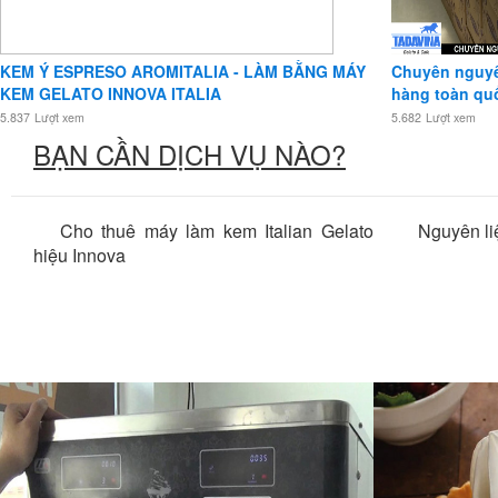
KEM Ý ESPRESO AROMITALIA - LÀM BẰNG MÁY
Chuyên nguyên
KEM GELATO INNOVA ITALIA
hàng toàn qu
5.837
Lượt xem
5.682
Lượt xem
BẠN CẦN DỊCH VỤ NÀO?
Cho thuê máy làm kem Italian Gelato
Nguyên li
hiệu Innova