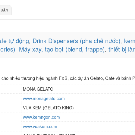
LUẬN
fe tự động
Drink Dispensers (pha chế nước)
kem
,
,
ories)
Máy xay, tạo bọt (blend, frappe)
thiết bị l
,
,
cho nhiều thương hiệu ngành F&B, các dự án Gelato, Cafe và bánh Piz
MONA GELATO
www.monagelato.com
VUA KEM (GELATO KING)
www.kemngon.com
www.vuakem.com