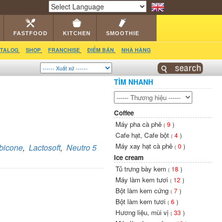
RS
CATALOG
VIDEO
HỎI ĐÁP
LIÊN HỆ
Powered by
Translate
FASTFOOD
KITCHEN
SMOOTHIE
TALOG
SHOP
FRANCHISE
ĐIỂM BÁN
NHÀ HÀNG
TÌM NHANH
Coffee
Máy pha cà phê
9
)
(
Cafe hạt, Cafe bột
4
)
(
Máy xay hạt cà phê
bicone
,
Lactosoft
,
Neutro 5
0
)
(
Ice cream
Tủ trưng bày kem
18
)
(
Máy làm kem tươi
12
)
(
Bột làm kem cứng
7
)
(
Bột làm kem tươi
6
)
(
Hương liệu, mùi vị
33
)
(