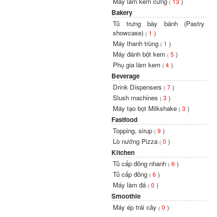
Máy làm kem cứng
13
)
(
Bakery
Tủ trưng bày bánh (Pastry
showcase)
1
)
(
Máy thanh trùng
1
)
(
Máy đánh bột kem
5
)
(
Phụ gia làm kem
4
)
(
Beverage
Drink Dispensers
7
)
(
Slush machines
3
)
(
Máy tạo bọt Milkshake
3
)
(
Fastfood
Topping, sirup
9
)
(
Lò nướng Pizza
0
)
(
Kitchen
Tủ cấp đông nhanh
6
)
(
Tủ cấp đông
6
)
(
Máy làm đá
0
)
(
Smoothie
Máy ép trái cây
0
)
(