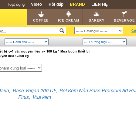
Hoạt động
Video
Hỏi đáp
BRAND
LIÊN HỆ
SHOP
KEM NGON
HẠT CAFE
NHÀ HÀNG
DEALE
COFFEE
ICE CREAM
BAKERY
BEVERAGE
CA
iết bị <=1 cái, nguyên liệu <= 100 kg * Mua buôn thiết bị
guyên liệu >=500 kg
aria
,
Base Vegan 200 CF
,
Bột Kem Nền Base Premium 50 Ru
Finis
,
Vua kem