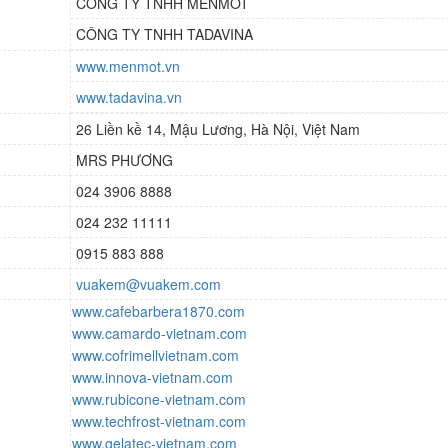
CÔNG TY TNHH MENMOT
CÔNG TY TNHH TADAVINA
www.menmot.vn
www.tadavina.vn
26 Liền kề 14, Mậu Lương, Hà Nội, Việt Nam
MRS PHƯƠNG
024 3906 8888
024 232 11111
0915 883 888
vuakem@vuakem.com
www.cafebarbera1870.com
www.camardo-vietnam.com
www.cofrimellvietnam.com
www.innova-vietnam.com
www.rubicone-vietnam.com
www.techfrost-vietnam.com
www.gelatec-vietnam.com