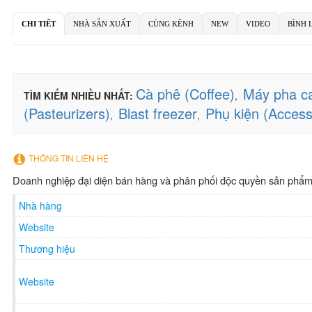
CHI TIẾT
NHÀ SẢN XUẤT
CÙNG KÊNH
NEW
VIDEO
BÌNH 
Cà phê (Coffee)
Máy pha ca
TÌM KIẾM NHIỀU NHẤT:
,
(Pasteurizers)
Blast freezer
Phụ kiện (Access
,
,
THÔNG TIN LIÊN HỆ
Doanh nghiệp đại diện bán hàng và phân phối độc quyền sản phẩm 
Nhà hàng
Website
Thương hiệu
Website