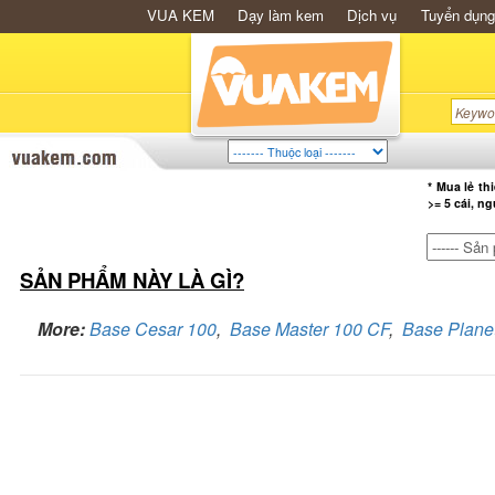
VUA KEM
Dạy làm kem
Dịch vụ
Tuyển dụng
* Mua lẻ th
>= 5 cái, n
SẢN PHẨM NÀY LÀ GÌ?
More:
Base Cesar 100
,
Base Master 100 CF
,
Base Planet