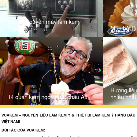
Bán độc quyền máy làm kem
Taycool
Mua bột l
Hương liệ
14 quán kem ngon nhất châu Âu
nhiều nhất
VUAKEM – NGUYÊN LIỆU LÀM KEM Ý & THIẾT BỊ LÀM KEM Ý HÀNG ĐẦU
VIỆT NAM!
ĐỐI TÁC CỦA VUA KEM: