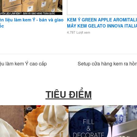
 liệu làm kem Ý - bán và giao
KEM Ý GREEN APPLE AROMITALI
ốc
MÁY KEM GELATO INNOVA ITALI
4.797
Lượt xem
ệu làm kem Ý cao cấp
Setup cửa hàng kem ra hồ
TIÊU ĐIỂM