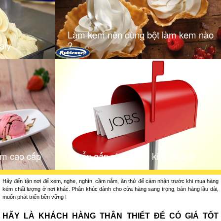
Làm kem nên dùng bột làm kem nào
aly
?
em cao cấp
Tuyển gấp nhân viên kinh doanh
Hãy đến tận nơi để xem, nghe, nghìn, cầm nắm, ăn thử để cảm nhận trước khi mua hàng
kém chất lượng ở nơi khác. Phân khúc dành cho cửa hàng sang trọng, bán hàng lầu dài,
muốn phát triển bền vững !
HÃY LÀ KHÁCH HÀNG THÂN THIẾT ĐỂ CÓ GIÁ TỐT