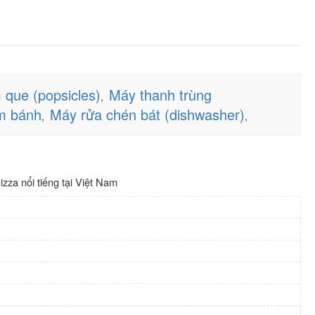
 que (popsicles)
Máy thanh trùng
,
àm bánh
Máy rửa chén bát (dishwasher)
,
,
za nổi tiếng tại Việt Nam