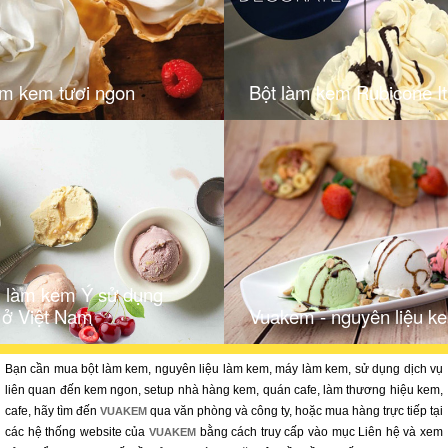
àm kem tươi ngon
Bột làm kem Rubicone It
u làm kem Ý sử dụng
 ở Việt Nam
Vuakem - nguyên liệu k
Bạn cần mua bột làm kem, nguyên liệu làm kem, máy làm kem, sử dụng dịch vụ
liên quan đến kem ngon, setup nhà hàng kem, quán cafe, làm thương hiệu kem,
cafe, hãy tìm đến
qua văn phòng và công ty, hoặc mua hàng trực tiếp tại
VUAKEM
các hệ thống website của
bằng cách truy cấp vào mục Liên hệ và xem
VUAKEM