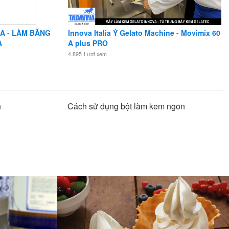
A - LÀM BẰNG
Innova Italia Ý Gelato Machine - Movimix 60
A
A plus PRO
4.895
Lượt xem
n
Cách sử dụng bột làm kem ngon