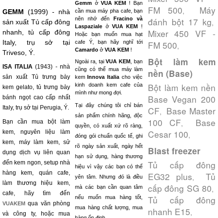
Gemm
ở
VUA KEM
! Bạn
FM 500
Máy
,
GEMM
(1999) - nhà
cần mua máy pha cafe, bạn
nên nhớ đến
Fracino và
đánh bột 17 kg
,
sản xuất Tủ cấp đông
Laspaziale
ở
VUA KEM
!
Mixer 450 VF -
nhanh, tủ cấp đông
Hoặc bạn muốn mua hạt
Italy, trụ sở tại
cafe Ý, bạn hãy nghĩ tới
FM 500
,
Camardo
ở
VUA KEM
!
Triveso, Ý.
Bột làm kem
Ngoài ra, tại
VUA KEM
, bạn
ISA ITALIA
(1943) - nhà
cũng có thể mua máy làm
nền (Base)
sản xuất Tủ trưng bày
kem
Innova Italia
cho việc
Bột làm kem nền
kinh doanh kem cafe của
kem gelato, tủ trưng bày
mình như mong đợi.
Base Vegan 200
bánh ngọt cao cấp nhất
Tại đây chúng tôi chỉ bán
Italy, trụ sở tại Perugia, Ý.
CF
Base Master
,
sản phẩm chính hãng, độc
100 CF
Base
Bạn cần mua bột làm
,
quyền, có xuất xứ rõ ràng,
Cesar 100
kem, nguyên liệu làm
,
đóng gói chuẩn quốc tế, ghi
kem, máy làm kem, sử
rõ ngày sản xuất, ngày hết
Blast freezer
dụng dịch vụ liên quan
hạn sử dụng, hàng thương
Tủ cấp đông
đến kem ngon, setup nhà
hiệu vì vậy các bạn có thể
hàng kem, quán cafe,
EG32 plus
Tủ
,
yên tâm. Nhưng đó là điều
làm thương hiệu kem,
cấp đông SG 80
mà các bạn cần quan tâm
,
cafe, hãy tìm đến
Tủ cấp đông
nếu muốn mua hàng tốt,
qua văn phòng
VUAKEM
mua hàng chất lượng, mua
nhanh E15
,
và công ty, hoặc mua
hàng ổn định.