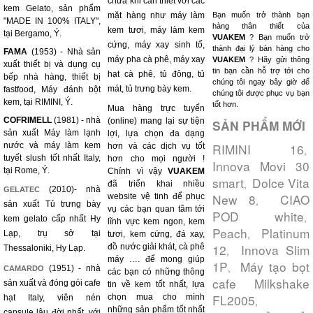
chữa khi cần thiết với các
kem Gelato, sản phẩm
mặt hàng như máy làm
Bạn muốn trở thành bạn
"MADE IN 100% ITALY",
hàng thân thiết của
kem tươi, máy làm kem
tại Bergamo, Ý.
VUAKEM
? Bạn muốn trở
cứng, máy xay sinh tố,
thành đại lý bán hàng cho
FAMA
(1953) - Nhà sản
máy pha cà phê, máy xay
VUAKEM
? Hãy gửi thông
xuất thiết bị và dụng cụ
tin bạn cần hỗ trợ tới cho
hạt cà phê, tủ đông, tủ
bếp nhà hàng, thiết bị
chúng tôi ngay bây giờ để
mát, tủ trưng bày kem.
fastfood, Máy đánh bột
chúng tôi được phục vụ bạn
kem, tại RIMINI, Ý.
tốt hơn.
Mua hàng trực tuyến
COFRIMELL
(1981) - nhà
(online) mang lại sự tiện
SẢN PHẨM MỚI
sản xuất Máy làm lạnh
lợi, lựa chọn đa dạng
nước và máy làm kem
RIMINI 16
hơn và các dịch vụ tốt
,
tuyết slush tốt nhất Italy,
hơn cho mọi người !
Innova Movi 30
tại Rome, Ý.
Chính vì vậy
VUAKEM
smart
Dolce Vita
,
đã triển khai nhiều
(2010)- nhà
GELATEC
New 8
CIAO
website vệ tinh để phục
,
sản xuất Tủ trưng bày
vụ các bạn quan tâm tới
POD white
,
kem gelato cấp nhất Hy
lĩnh vực kem ngon, kem
Peach
Platinum
,
Lạp, trụ sở tại
tươi, kem cứng, đá xay,
12
Innova Slim
đồ nước giải khát, cà phê
Thessaloniki, Hy Lạp.
,
máy …. để mong giúp
1P
Máy tạo bọt
,
(1951) - nhà
CAMARDO
các bạn có những thông
cafe Milkshake
sản xuất và đóng gói cafe
tin về kem tốt nhất, lựa
FL2005
chọn mua cho mình
hạt Italy, viên nén
,
những sản phẩm tốt nhất
capsule lâu đời nhất, với