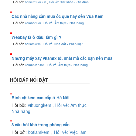
Hỏi bởi:
botkemtuoi888
,
Hỏi về: Sức khỏe - Gia đình
Các nhà hàng cần mua ốc quế hãy đến Vua Kem
Hỏi bởi:
kembottuoi
,
Hỏi về: Ẩm thực - Nhà hàng
Webbay là ở đâu, làm gì ?
Hỏi bởi:
botlamkem
,
Hỏi về: Nhà đất - Pháp luật
Những máy xay vitamix tốt nhất mà các bạn nên mua
Hỏi bởi:
kemanlienso1
,
Hỏi về: Ẩm thực - Nhà hàng
HỎI ĐÁP NỔI BẬT
Bình xịt kem cao cấp ở Hà Nội
Hỏi bởi:
vihuongkem
,
Hỏi về: Ẩm thực -
Nhà hàng
8 câu hỏi khó trong phỏng vấn
Hỏi bởi:
botlamkem
,
Hỏi về: Việc làm -