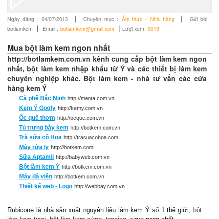
|
|
Ngày đăng :
04/07/2013
Chuyên mục :
Ẩm thực - Nhà hàng
Gửi bởi :
|
|
botlamkem
Email :
botlamkem@gmail.com
Lượt xem:
9019
Mua bột làm kem ngon nhất
http://botlamkem.com.vn kênh cung cấp bột làm kem ngon
nhất, bột làm kem nhập khẩu từ Ý và các thiết bị làm kem
chuyên nghiệp khác. Bột làm kem - nhà tư vấn các cửa
hàng kem Ý
Cà phê Bắc Ninh
http://menta.com.vn
Kem Ý Goofy
http://kemy.com.vn
Ốc quế thơm
http://ocque.com.vn
Tủ trưng bày kem
http://botkem.com.vn
Trà sữa cô Hoa
http://trasuacohoa.com
Máy rửa ly
http://botkem.com
Sữa Aptamil
http://babyweb.com.vn
Bột làm kem Ý
http://botkem.com.vn
Máy đá viên
http://botkem.com.vn
Thiết kế web - Logo
http://webbay.com.vn
Rubicone là nhà sản xuất nguyên
liệu làm kem Ý số 1 thế giới,
bột