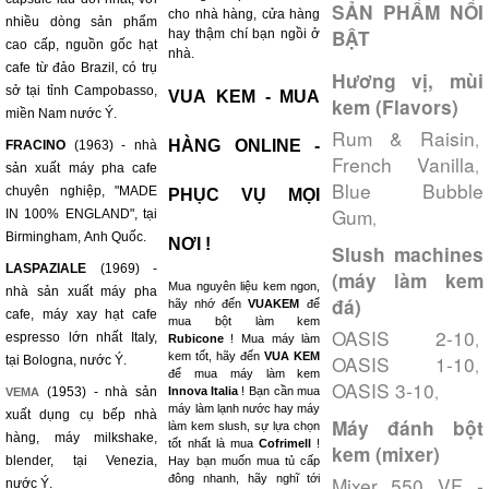
SẢN PHẨM NỔI
cho nhà hàng, cửa hàng
nhiều dòng sản phẩm
BẬT
hay thậm chí bạn ngồi ở
cao cấp, nguồn gốc hạt
nhà.
cafe từ đảo Brazil, có trụ
Hương vị, mùi
sở tại tỉnh Campobasso,
VUA KEM - MUA
kem (Flavors)
miền Nam nước Ý.
Rum & Raisin
,
HÀNG ONLINE -
FRACINO
(1963) - nhà
French Vanilla
,
sản xuất máy pha cafe
Blue Bubble
chuyên nghiệp, "MADE
PHỤC VỤ MỌI
Gum
IN 100% ENGLAND", tại
,
Birmingham, Anh Quốc.
NƠI !
Slush machines
LASPAZIALE
(1969) -
(máy làm kem
Mua nguyên liệu kem ngon,
nhà sản xuất máy pha
đá)
hãy nhớ đến
VUAKEM
để
cafe, máy xay hạt cafe
mua bột làm kem
OASIS 2-10
,
espresso lớn nhất Italy,
Rubicone
! Mua máy làm
kem tốt, hãy đến
VUA KEM
OASIS 1-10
tại Bologna, nước Ý.
,
để mua máy làm kem
OASIS 3-10
,
(1953) - nhà sản
Innova Italia
! Bạn cần mua
VEMA
máy làm lạnh nước hay máy
xuất dụng cụ bếp nhà
Máy đánh bột
làm kem slush, sự lựa chọn
hàng, máy milkshake,
tốt nhất là mua
Cofrimell
!
kem (mixer)
blender, tại Venezia,
Hay bạn muốn mua tủ cấp
đông nhanh, hãy nghĩ tới
Mixer 550 VF -
nước Ý.