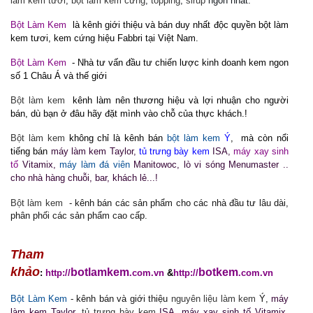
làm kem tươi
,
bột làm kem cứng
,
topping
,
sirup
ngon nhất.
Bột Làm Kem
là kênh giới thiệu và bán duy nhất độc quyền bột làm
kem tươi, kem cứng hiệu Fabbri tại Việt Nam.
Bột Làm Kem
- Nhà tư vấn đầu tư chiến lược kinh doanh kem ngon
số 1 Châu Á và thế giới
Bột làm kem
kênh làm nên thương hiệu và lợi nhuận cho người
bán, dù bạn ở đâu hãy đặt mình vào chỗ của thực khách.!
Bột làm kem
không chỉ là kênh bán
bột làm kem
Ý
, mà còn nổi
tiếng bán
máy làm kem
Taylor,
tủ trưng bày kem
ISA,
máy xay sinh
tố
Vitamix,
máy làm đá viên
Manitowoc, lò vi sóng Menumaster ..
cho nhà hàng chuỗi, bar, khách lẻ...!
Bột làm kem
- kênh bán các sản phẩm cho các nhà đầu tư lâu dài,
phân phối các sản phẩm cao cấp.
Tham
khảo
botlamkem
botkem
:
http://
.com.vn
&
http://
.com.vn
Bột Làm Kem
- kênh bán và giới thiệu
nguyên liệu làm kem
Ý,
máy
làm kem
Taylor,
tủ trưng bày kem
ISA, máy xay sinh tố Vitamix,