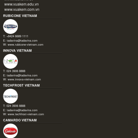
www.vuakem.edu.vn
www.vuakem.com.vn
RUBICONE VIETNAM
T: +8424 6689 1111
E:
tadavina@tadavina.com
W:
www.rubicone-vietnam.com
INNOVA VIETNAM
T: 024 3906 8888
E:
tadavina@tadavina.com
W:
www.innova-vietnam.com
TECHFROST VIETNAM
T: 024 3906 8888
E:
tadavina@tadavina.com
W:
www.techfrost-vietnam.com
CAMARDO VIETNAM