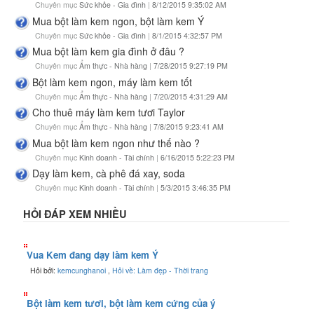
Chuyên mục
Sức khỏe - Gia đình
|
8/12/2015 9:35:02 AM
Mua bột làm kem ngon, bột làm kem Ý
Chuyên mục
Sức khỏe - Gia đình
|
8/1/2015 4:32:57 PM
Mua bột làm kem gia đình ở đâu ?
Chuyên mục
Ẩm thực - Nhà hàng
|
7/28/2015 9:27:19 PM
Bột làm kem ngon, máy làm kem tốt
Chuyên mục
Ẩm thực - Nhà hàng
|
7/20/2015 4:31:29 AM
Cho thuê máy làm kem tươi Taylor
Chuyên mục
Ẩm thực - Nhà hàng
|
7/8/2015 9:23:41 AM
Mua bột làm kem ngon như thế nào ?
Chuyên mục
Kinh doanh - Tài chính
|
6/16/2015 5:22:23 PM
Dạy làm kem, cà phê đá xay, soda
Chuyên mục
Kinh doanh - Tài chính
|
5/3/2015 3:46:35 PM
HỎI ĐÁP XEM NHIỀU
Vua Kem đang dạy làm kem Ý
Hỏi bởi:
kemcunghanoi
,
Hỏi về: Làm đẹp - Thời trang
Bột làm kem tươi, bột làm kem cứng của ý