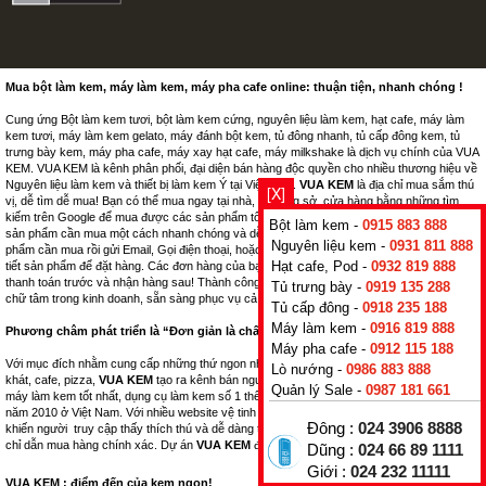
Mua bột làm kem, máy làm kem, máy pha cafe online: thuận tiện, nhanh chóng !
Cung ứng Bột làm kem tươi, bột làm kem cứng, nguyên liệu làm kem, hạt cafe, máy làm
kem tươi, máy làm kem gelato, máy đánh bột kem, tủ đông nhanh, tủ cấp đông kem, tủ
trưng bày kem, máy pha cafe, máy xay hạt cafe, máy milkshake là dịch vụ chính của VUA
KEM. VUA KEM là kênh phân phối, đại diện bán hàng độc quyền cho nhiều thương hiệu về
Nguyên liệu làm kem và thiết bị làm kem Ý tại Việt Nam.
VUA KEM
là địa chỉ mua sắm thú
[X]
vị, dễ tìm dễ mua! Bạn có thể mua ngay tại nhà, tại công sở, cửa hàng bằng những tìm
kiếm trên Google để mua được các sản phẩm tốt nhất. Tại
VUA KEM
! Bạn luôn tìm được
Bột làm kem -
0915 883 888
sản phẩm cần mua một cách nhanh chóng và dễ dàng. Lướt web, đọc thông tin, xem sản
Nguyên liệu kem -
0931 811 888
phẩm cần mua rồi gửi Email, Gọi điện thoại, hoặc kích chuột vào mục đăt hàng trong chi
Hạt cafe, Pod -
0932 819 888
tiết sản phẩm để đặt hàng. Các đơn hàng của bạn sẽ được
VUA KEM
xử lý nhanh nhất,
thanh toán trước và nhận hàng sau! Thành công
VUA KEM
hôm nay là nhờ vào chữ tín,
Tủ trưng bày -
0919 135 288
chữ tâm trong kinh doanh, sẵn sàng phục vụ cả tuần cho tất cả các thượng đế !
Tủ cấp đông -
0918 235 188
Máy làm kem -
0916 819 888
Phương châm phát triển là “Đơn giản là chất lượng”!
Máy pha cafe -
0912 115 188
Với mục đích nhằm cung cấp những thứ ngon nhất, tốt nhất cho ngành kem, đồ uống giải
Lò nướng -
0986 883 888
khát, cafe, pizza,
VUA KEM
tạo ra kênh bán nguyên liệu kem ngon, bột làm kem tốt nhất,
Quản lý Sale -
0987 181 661
máy làm kem tốt nhất, dụng cụ làm kem số 1 thế giới, được hình thành và xây dựng từ
năm 2010 ở Việt Nam. Với nhiều website vệ tinh chạy trên mọi thiết bị PC, di dộng, tab…
Đông :
024 3906 8888
khiến người truy cập thấy thích thú và dễ dàng tìm kiếm sản phẩm khi cần thiết, bản đồ
chỉ dẫn mua hàng chính xác. Dự án
VUA KEM
được phát triển bởi
TADAVINA
.
Dũng :
024 66 89 1111
Giới :
024 232 11111
VUA KEM : điểm đến của kem ngon!