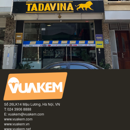
Số 26LK14 Mậu Lương, Hà Nội, VN
T: 024 3906 8888
E:
vuakem@vuakem.com
www.vuakem.com
www.vuakem.vn
www.vuakem.net