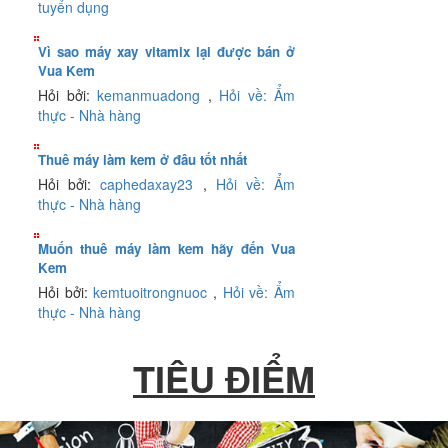
tuyển dụng
Vì sao máy xay vitamix lại được bán ở
Vua Kem
Hỏi bởi:
kemanmuadong
,
Hỏi về: Ẩm
thực - Nhà hàng
Thuê máy làm kem ở đâu tốt nhất
Hỏi bởi:
caphedaxay23
,
Hỏi về: Ẩm
thực - Nhà hàng
Muốn thuê máy làm kem hãy đến Vua
Kem
Hỏi bởi:
kemtuoitrongnuoc
,
Hỏi về: Ẩm
thực - Nhà hàng
TIÊU ĐIỂM