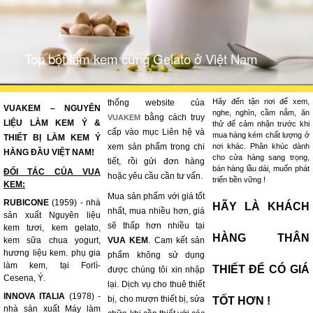
Top bột làm kem cứng Gelato ở Việt Nam
Hãy đến tận nơi để xem,
thống website của
VUAKEM – NGUYÊN
nghe, nghìn, cầm nắm, ăn
bằng cách truy
VUAKEM
LIỆU LÀM KEM Ý &
thử để cảm nhận trước khi
cấp vào mục Liên hệ và
mua hàng kém chất lượng ở
THIẾT BỊ LÀM KEM Ý
xem sản phẩm trong chi
nơi khác. Phân khúc dành
HÀNG ĐẦU VIỆT NAM!
cho cửa hàng sang trọng,
tiết, rồi gửi đơn hàng
bán hàng lầu dài, muốn phát
ĐỐI TÁC CỦA VUA
hoặc yêu cầu cần tư vấn.
triển bền vững !
KEM:
Mua sản phẩm với giá tốt
RUBICONE
(1959) - nhà
HÃY LÀ KHÁCH
nhất, mua nhiều hơn, giá
sản xuất Nguyên liệu
sẽ thấp hơn nhiều tại
kem tươi, kem gelato,
HÀNG THÂN
kem sữa chua yogurt,
VUA KEM
. Cam kết sản
hương liệu kem. phụ gia
phẩm không sử dụng
làm kem, tại Forlì-
THIẾT ĐỂ CÓ GIÁ
được chúng tôi xin nhập
Cesena, Ý.
lại. Dịch vụ cho thuê thiết
INNOVA ITALIA
(1978) -
bị, cho mượn thiết bị, sửa
TỐT HƠN !
nhà sản xuất Máy làm