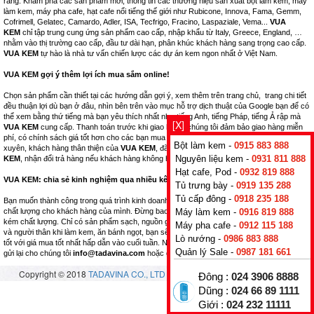
ràng. Khám phá các sản phẩm mới, thông tin các thương hiệu sản xuất bột làm kem, máy
làm kem, máy pha cafe, hạt cafe nổi tiếng thế giới như Rubicone, Innova, Fama, Gemm,
Cofrimell, Gelatec, Camardo, Adler, ISA, Tecfrigo, Fracino, Laspaziale, Vema...
VUA
KEM
chỉ tập trung cung ứng sản phẩm cao cấp, nhập khẩu từ Italy, Greece, England, …
nhằm vào thị trường cao cấp, đầu tư dài hạn, phân khúc khách hàng sang trọng cao cấp.
VUA KEM
tự hào là nhà tư vấn chiến lược các dự án kem ngon nhất ở Việt Nam.
VUA KEM gợi ý thêm lợi ích mua sắm online!
Chọn sản phẩm cần thiết tại các hướng dẫn gợi ý, xem thêm trên trang chủ, trang chi tiết
đều thuận lợi dù bạn ở đâu, nhìn bên trên vào mục hỗ trợ dịch thuật của Google bạn để có
thể xem bằng thứ tiếng mà bạn yêu thích nhất như tiếng Anh, tiếng Pháp, tiếng Ả rập mà
[X]
VUA KEM
cung cấp. Thanh toán trước khi giao hàng, chúng tôi đảm bảo giao hàng miễn
phí, có chính sách giá tốt hơn cho các bạn mua số lượng nhiều, là khách hàng thường
Bột làm kem -
0915 883 888
xuyên, khách hàng thân thiện của
VUA KEM
, đã tham gia học các khóa học tại
VUA
Nguyên liệu kem -
0931 811 888
KEM
, nhận đổi trả hàng nếu khách hàng không hài lòng.
Hạt cafe, Pod -
0932 819 888
VUA KEM: chia sẻ kinh nghiệm qua nhiều kênh bán hàng thuộc hệ thống.
Tủ trưng bày -
0919 135 288
Tủ cấp đông -
0918 235 188
Bạn muốn thành công trong quá trình kinh doanh nhà hàng, hãy nghĩ tới những sản phẩm
Máy làm kem -
0916 819 888
chất lượng cho khách hàng của mình. Đừng bao giờ kinh doanh những mặt hàng nhái,
kém chất lượng. Chỉ có sản phẩm sạch, nguồn gốc xuất xứ rõ ràng, tốt cho sức khỏe bạn
Máy pha cafe -
0912 115 188
và người thân khi làm kem, ăn bánh ngọt, bạn sẽ thành công. Đừng bỏ lỡ cơ hội mua hàng
Lò nướng -
0986 883 888
tốt với giá mua tốt nhất hấp dẫn vào cuối tuần. Nhận nhiều, trả ít! Nếu có thắc mắc, hãy
Quản lý Sale -
0987 181 661
gửi lại cho chúng tôi
info@tadavina.com
hoặc gọi điện
+84 24 3906 8888
Copyright © 2018
TADAVINA CO., LTD
- All rights reserved.
Vuakem.com
Đông :
024 3906 8888
Dũng :
024 66 89 1111
Giới :
024 232 11111