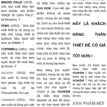
INNOVA ITALIA
(1978) -
sẽ thấp hơn nhiều tại
nơi khác. Phân khúc dành
nhà sản xuất Máy làm
cho cửa hàng sang trọng,
VUA KEM
. Cam kết sản
kem Gelato, sản phẩm
bán hàng lầu dài, muốn phát
phẩm không sử dụng
triển bền vững !
"MADE IN 100% ITALY",
được chúng tôi xin nhập
tại Bergamo, Ý.
lại. Dịch vụ cho thuê thiết
HÃY LÀ KHÁCH
FAMA
(1953) - Nhà sản
bị, cho mượn thiết bị, sửa
xuất thiết bị và dụng cụ
chữa khi cần thiết với các
HÀNG THÂN
bếp nhà hàng, thiết bị
mặt hàng như máy làm
fastfood, Máy đánh bột
kem, tại RIMINI, Ý.
kem tươi, máy làm kem
THIẾT ĐỂ CÓ GIÁ
cứng, máy xay sinh tố,
COFRIMELL
(1981) - nhà
sản xuất Máy làm lạnh
máy pha cà phê, máy xay
TỐT HƠN !
nước và máy làm kem
hạt cà phê, tủ đông, tủ
tuyết slush tốt nhất Italy,
mát, tủ trưng bày kem.
Bạn muốn trở thành bạn
tại Rome, Ý.
hàng thân thiết của
Mua hàng trực tuyến
(2010)- nhà
GELATEC
VUAKEM
? Bạn muốn trở
(online) mang lại sự tiện
thành đại lý bán hàng cho
sản xuất Tủ trưng bày
lợi, lựa chọn đa dạng
VUAKEM
? Hãy gửi thông
kem gelato cấp nhất Hy
hơn và các dịch vụ tốt
tin bạn cần hỗ trợ tới cho
hơn cho mọi người !
Lạp, trụ sở tại
chúng tôi ngay bây giờ để
Chính vì vậy
VUAKEM
chúng tôi được phục vụ bạn
Thessaloniki, Hy Lạp.
đã triển khai nhiều
tốt hơn.
(1951) - nhà
CAMARDO
website vệ tinh để phục
SẢN PHẨM MỚI
vụ các bạn quan tâm tới
sản xuất và đóng gói cafe