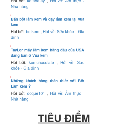
Hỏi bởi:
kemhatay
,
Hỏi về: Ẩm thực -
Nhà hàng
Bán bột làm kem và dạy làm kem tại vua
kem
Hỏi bởi:
botkem
,
Hỏi về: Sức khỏe - Gia
đình
TayLor máy làm kem hàng đầu của USA
đang bán ở Vua kem
Hỏi bởi:
kemchocolate
,
Hỏi về: Sức
khỏe - Gia đình
Những khách hàng thân thiết với Bột
Làm kem Ý
Hỏi bởi:
ocque101
,
Hỏi về: Ẩm thực -
Nhà hàng
TIÊU ĐIỂM