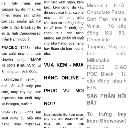
lĩnh vực kem ngon, kem
hạt Italy, viên nén
Mirabella H7G
,
tươi, kem cứng, đá xay,
capsule lâu đời nhất, với
Chocolate Paste
,
đồ nước giải khát, cà phê
nhiều dòng sản phẩm
Soft Pan Vanilla
máy …. để mong giúp
cao cấp, nguồn gốc hạt
các bạn có những thông
White
Tủ cấp
,
cafe từ đảo Brazil, có trụ
tin về kem tốt nhất, lựa
đông SG 80
,
chọn mua cho mình
sở tại tỉnh Campobasso,
Chocolate
những sản phẩm tốt nhất
miền Nam nước Ý.
cho nhà hàng, cửa hàng
Topping
Máy tạo
,
FRACINO
(1963) - nhà
hay thậm chí bạn ngồi ở
bọt cafe
sản xuất máy pha cafe
nhà.
Milkshake
chuyên nghiệp, "MADE
VUA KEM - MUA
FL2005
CIAO
IN 100% ENGLAND", tại
,
Birmingham, Anh Quốc.
POD Black
Tủ
,
HÀNG ONLINE -
cấp đông nhanh
LASPAZIALE
(1969) -
E15
nhà sản xuất máy pha
,
PHỤC VỤ MỌI
cafe, máy xay hạt cafe
SẢN PHẨM NỔI
espresso lớn nhất Italy,
BẬT
NƠI !
tại Bologna, nước Ý.
(1953) - nhà sản
Tủ trưng bày
VEMA
Mua nguyên liệu kem ngon,
xuất dụng cụ bếp nhà
kem (Showcase)
hãy nhớ đến
VUAKEM
để
mua bột làm kem
hàng, máy milkshake,