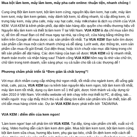
Mua bột làm kem, máy làm kem, máy pha cafe online: thuận tiện, nhanh chóng !
Cung ứng Bột làm kem tươi, bột làm kem cứng, nguyên liệu làm kem, hạt cafe, máy làm
kem tươi, máy làm kem gelato, máy đánh bột kem, tủ đông nhanh, tủ cấp đông kem, tủ
trưng bày kem, máy pha cafe, máy xay hạt cafe, máy milkshake là dịch vụ chính của VUA
KEM. VUA KEM là kênh phân phối, đại diện bán hàng độc quyền cho nhiều thương hiệu về
Nguyên liệu làm kem và thiết bị làm kem Ý tại Việt Nam.
VUA KEM
là địa chỉ mua sắm thú
vị, dễ tìm dễ mua! Bạn có thể mua ngay tại nhà, tại công sở, cửa hàng bằng những tìm
kiếm trên Google để mua được các sản phẩm tốt nhất. Tại
VUA KEM
! Bạn luôn tìm được
sản phẩm cần mua một cách nhanh chóng và dễ dàng. Lướt web, đọc thông tin, xem sản
phẩm cần mua rồi gửi Email, Gọi điện thoại, hoặc kích chuột vào mục đăt hàng trong chi
tiết sản phẩm để đặt hàng. Các đơn hàng của bạn sẽ được
VUA KEM
xử lý nhanh nhất,
thanh toán trước và nhận hàng sau! Thành công
VUA KEM
hôm nay là nhờ vào chữ tín,
chữ tâm trong kinh doanh, sẵn sàng phục vụ cả tuần cho tất cả các thượng đế !
Phương châm phát triển là “Đơn giản là chất lượng”!
Với mục đích nhằm cung cấp những thứ ngon nhất, tốt nhất cho ngành kem, đồ uống giải
khát, cafe, pizza,
VUA KEM
tạo ra kênh bán nguyên liệu kem ngon, bột làm kem tốt nhất,
máy làm kem tốt nhất, dụng cụ làm kem số 1 thế giới, được hình thành và xây dựng từ
năm 2010 ở Việt Nam. Với nhiều website vệ tinh chạy trên mọi thiết bị PC, di dộng, tab…
khiến người truy cập thấy thích thú và dễ dàng tìm kiếm sản phẩm khi cần thiết, bản đồ
chỉ dẫn mua hàng chính xác. Dự án
VUA KEM
được phát triển bởi
TADAVINA
.
VUA KEM : điểm đến của kem ngon!
'Làm kem ngon' bạn sẽ phải tìm tới
VUA KEM.
Tại đây, từng sản phẩm chi tiết, xuất xứ rõ
ràng, Video hướng dẫn cách làm kem đơn giản. Mua bột làm kem tươi, bột làm kem cứng,
bột làm kem sữa chua, hương liệu kem, phụ gia tạo béo, chất ổn định kem một cách dễ