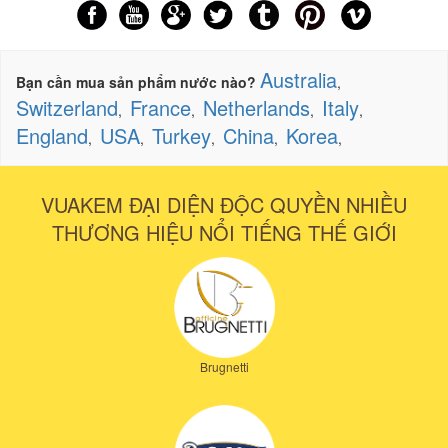
Australia
Bạn cần mua sản phẩm nước nào?
,
Switzerland
France
Netherlands
Italy
,
,
,
,
England
USA
Turkey
China
Korea
,
,
,
,
,
VUAKEM ĐẠI DIỆN ĐỘC QUYỀN NHIỀU
THƯƠNG HIỆU NỔI TIẾNG THẾ GIỚI
Brugnetti