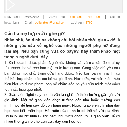
|
|
Ngày đăng :
08/06/2013
Chuyên mục :
Việc làm - tuyển dụng
Gửi bởi :
|
|
botlamkem
Email :
botlamkem@gmail.com
Lượt xem:
9793
Các bà mẹ hợp với nghề gì?
Nhàn nhã, ổn định và không đòi hỏi nhiều thời gian - đó là
những yêu cầu về nghề của những người phụ nữ đang
làm mẹ. Nếu bạn cũng vừa có bayby, hãy tham khảo một
trong 5 nghề dưới đây.
1. Kinh doanh dược phẩm Nghề này không vất vả mà vẫn đem lại uy
tín, thanh thế và cho bạn một mức lương cao. Công việc chỉ yêu cầu
bạn đứng một chỗ, trong cửa hàng dược. Nếu bạn bán ở nhà thì có
thể kết hợp chăm sóc em bé và gia đình. Hơn nữa, với vốn kiến thức
hiểu biết về dược phẩm, bạn sẽ chăm sóc bé yêu của mình một cách
tốt nhất, hiệu quả nhất.
2. Giáo viên Nghề dạy học là vốn là nghề có thiên hướng gần gũi với
gia đình. Một số giáo viên chọn trường gần nhà hoặc trường con
mình học để tiện dạy dỗ con hàng ngày. Người giáo viên chỉ phải dạy
học theo tiết, môn học. Hết môn của mình là có thể về với gia đình.
Đó là lý do rất nhiều đấng nam nhi thích chọn vợ là giáo viên để có
nhiều thời gian lo cho con cái, dạy con học tốt.