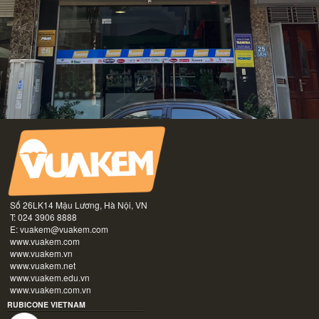
Số 26LK14 Mậu Lương, Hà Nội, VN
T: 024 3906 8888
E:
vuakem@vuakem.com
www.vuakem.com
www.vuakem.vn
www.vuakem.net
www.vuakem.edu.vn
www.vuakem.com.vn
RUBICONE VIETNAM