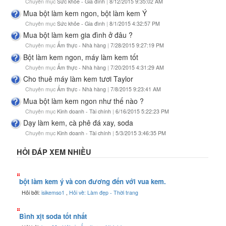
Chuyên mục
Sức khỏe - Gia đình
|
8/12/2015 9:35:02 AM
Mua bột làm kem ngon, bột làm kem Ý
Chuyên mục
Sức khỏe - Gia đình
|
8/1/2015 4:32:57 PM
Mua bột làm kem gia đình ở đâu ?
Chuyên mục
Ẩm thực - Nhà hàng
|
7/28/2015 9:27:19 PM
Bột làm kem ngon, máy làm kem tốt
Chuyên mục
Ẩm thực - Nhà hàng
|
7/20/2015 4:31:29 AM
Cho thuê máy làm kem tươi Taylor
Chuyên mục
Ẩm thực - Nhà hàng
|
7/8/2015 9:23:41 AM
Mua bột làm kem ngon như thế nào ?
Chuyên mục
Kinh doanh - Tài chính
|
6/16/2015 5:22:23 PM
Dạy làm kem, cà phê đá xay, soda
Chuyên mục
Kinh doanh - Tài chính
|
5/3/2015 3:46:35 PM
HỎI ĐÁP XEM NHIỀU
bột làm kem ý và con đương đến với vua kem.
Hỏi bởi:
isikemso1
,
Hỏi về: Làm đẹp - Thời trang
Bình xịt soda tốt nhất