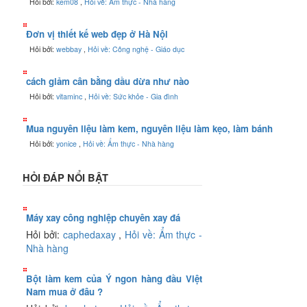
Hỏi bởi:
kem08
,
Hỏi về: Ẩm thực - Nhà hàng
Đơn vị thiết kế web đẹp ở Hà Nội
Hỏi bởi:
webbay
,
Hỏi về: Công nghệ - Giáo dục
cách giảm cân bằng dầu dừa như nào
Hỏi bởi:
vitaminc
,
Hỏi về: Sức khỏe - Gia đình
Mua nguyên liệu làm kem, nguyên liệu làm kẹo, làm bánh
Hỏi bởi:
yonice
,
Hỏi về: Ẩm thực - Nhà hàng
HỎI ĐÁP NỔI BẬT
Máy xay công nghiệp chuyên xay đá
Hỏi bởi:
caphedaxay
,
Hỏi về: Ẩm thực -
Nhà hàng
Bột làm kem của Ý ngon hàng đầu Việt
Nam mua ở đâu ?