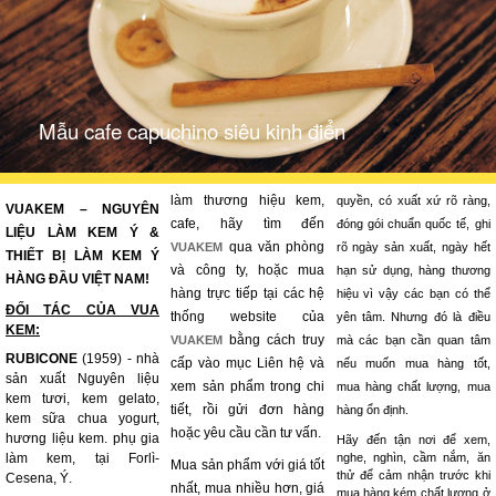
Mẫu cafe capuchino siêu kinh điển
làm thương hiệu kem,
quyền, có xuất xứ rõ ràng,
VUAKEM – NGUYÊN
cafe, hãy tìm đến
đóng gói chuẩn quốc tế, ghi
LIỆU LÀM KEM Ý &
qua văn phòng
VUAKEM
rõ ngày sản xuất, ngày hết
THIẾT BỊ LÀM KEM Ý
và công ty, hoặc mua
hạn sử dụng, hàng thương
HÀNG ĐẦU VIỆT NAM!
hàng trực tiếp tại các hệ
hiệu vì vậy các bạn có thể
ĐỐI TÁC CỦA VUA
thống website của
yên tâm. Nhưng đó là điều
KEM:
bằng cách truy
VUAKEM
mà các bạn cần quan tâm
RUBICONE
(1959) - nhà
cấp vào mục Liên hệ và
nếu muốn mua hàng tốt,
sản xuất Nguyên liệu
xem sản phẩm trong chi
mua hàng chất lượng, mua
kem tươi, kem gelato,
tiết, rồi gửi đơn hàng
hàng ổn định.
kem sữa chua yogurt,
hoặc yêu cầu cần tư vấn.
hương liệu kem. phụ gia
Hãy đến tận nơi để xem,
làm kem, tại Forlì-
nghe, nghìn, cầm nắm, ăn
Mua sản phẩm với giá tốt
thử để cảm nhận trước khi
Cesena, Ý.
nhất, mua nhiều hơn, giá
mua hàng kém chất lượng ở