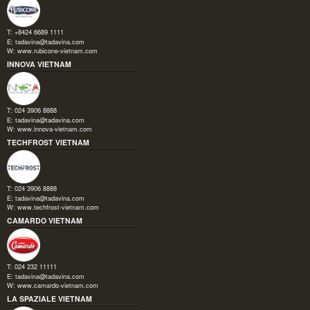
T: +8424 6689 1111
E:
tadavina@tadavina.com
W:
www.rubicone-vietnam.com
INNOVA VIETNAM
T: 024 3906 8888
E:
tadavina@tadavina.com
W:
www.innova-vietnam.com
TECHFROST VIETNAM
T: 024 3906 8888
E:
tadavina@tadavina.com
W:
www.techfrost-vietnam.com
CAMARDO VIETNAM
T: 024 232 11111
E:
tadavina@tadavina.com
W:
www.camardo-vietnam.com
LA SPAZIALE VIETNAM