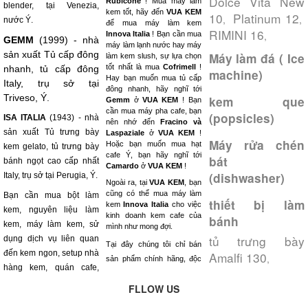
Dolce Vita New
Rubicone
! Mua máy làm
blender, tại Venezia,
kem tốt, hãy đến
VUA KEM
10
Platinum 12
,
,
nước Ý.
để mua máy làm kem
RIMINI 16
,
Innova Italia
! Bạn cần mua
GEMM
(1999) - nhà
máy làm lạnh nước hay máy
sản xuất Tủ cấp đông
Máy làm đá ( Ice
làm kem slush, sự lựa chọn
tốt nhất là mua
Cofrimell
!
nhanh, tủ cấp đông
machine)
Hay bạn muốn mua tủ cấp
Italy, trụ sở tại
đông nhanh, hãy nghĩ tới
Triveso, Ý.
kem que
Gemm
ở
VUA KEM
! Bạn
cần mua máy pha cafe, bạn
(popsicles)
ISA ITALIA
(1943) - nhà
nên nhớ đến
Fracino và
sản xuất Tủ trưng bày
Laspaziale
ở
VUA KEM
!
Máy rửa chén
Hoặc bạn muốn mua hạt
kem gelato, tủ trưng bày
cafe Ý, bạn hãy nghĩ tới
bát
bánh ngọt cao cấp nhất
Camardo
ở
VUA KEM
!
(dishwasher)
Italy, trụ sở tại Perugia, Ý.
Ngoài ra, tại
VUA KEM
, bạn
cũng có thể mua máy làm
Bạn cần mua bột làm
thiết bị làm
kem
Innova Italia
cho việc
kem, nguyên liệu làm
kinh doanh kem cafe của
bánh
kem, máy làm kem, sử
mình như mong đợi.
tủ trưng bày
dụng dịch vụ liên quan
Tại đây chúng tôi chỉ bán
đến kem ngon, setup nhà
Amalfi 130
,
sản phẩm chính hãng, độc
hàng kem, quán cafe,
FLLOW US