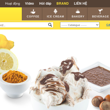
Hoạt động
Video
Hỏi đáp
BRAND
LIÊN HỆ
SHOP
KEM NGON
HẠT CAFE
NHÀ HÀNG
DEALE
COFFEE
ICE CREAM
BAKERY
BEVERAGE
CA