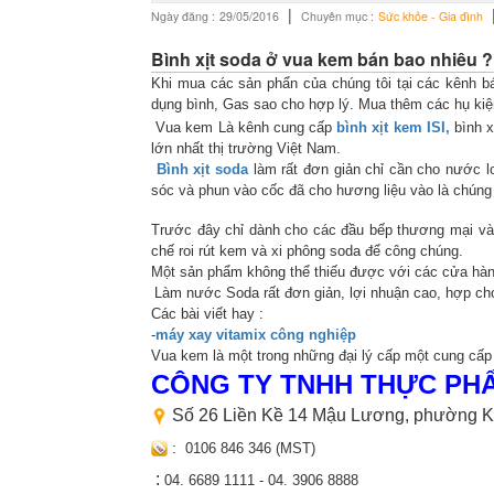
|
Ngày đăng :
29/05/2016
Chuyên mục :
Sức khỏe - Gia đình
Bình xịt soda ở vua kem bán bao nhiêu ?
Khi mua các sản phẩn của chúng tôi tại các kênh b
dụng bình, Gas sao cho hợp lý. Mua thêm các hụ kiện
Vua kem Là kênh cung cấp
bình xịt kem ISI,
bình x
lớn nhất thị trường Việt Nam.
Bình xịt soda
làm rất đơn giản chỉ cần cho nước lo
sóc và phun vào cốc đã cho hương liệu vào là chúng 
Trước đây chỉ dành cho các đầu bếp thương mại và 
chế roi rút kem và xi phông soda để công chúng.
Một sản phẩm không thể thiếu được với các cửa hàng
Làm nước Soda rất đơn giản, lợi nhuận cao, hợp ch
Các bài viết hay :
-
máy xay vitamix công nghiệp
Vua kem là một trong những đại lý cấp một cung cấp 
CÔNG TY TNHH THỰC PH
Số 26 Liền Kề 14 Mậu Lương, phường K
:
0106 846 346 (MST)
:
04. 6689 1111 -
04. 3906 8888