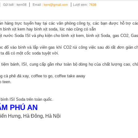
|
|
|
Gửi bởi :
kem08
Email :
kem@gmail.com
Lượt xem:
7638
án hàng trực tuyến hay tại các văn phòng công ty, các bạn được hỗ trợ cá
 bình xịt kem hay bình xịt soda, lúc nào cũng có sẵn
ịt nước Soda ISI và phụ kiện cho bình xịt kem, bình xịt Soda, gas CO2, G
c đổ vào bình và lắp viên gas khí CO2 rùi công việc sau đó rất đơn giản c
ta đã có một cốc soda tuyệt vời.
tiệm bánh, ISI, cung cấp gần như toàn bộ dòng họ của chất lượng cao, ch
 cà phê đá xay, coffee to go, coffee take away
o teen.
bình ISI Soda trên toàn quốc.
ẨM PHÚ AN
iến Hưng, Hà Đông, Hà Nội