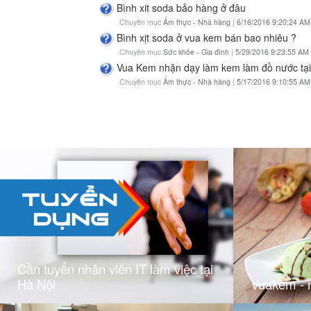
Bình xit soda bảo hàng ở đâu
Chuyên mục
Ẩm thực - Nhà hàng
|
6/16/2016 9:20:24 AM
Bình xịt soda ở vua kem bán bao nhiêu ?
Chuyên mục
Sức khỏe - Gia đình
|
5/29/2016 9:23:55 AM
Vua Kem nhận dạy làm kem làm đồ nước tại
Chuyên mục
Ẩm thực - Nhà hàng
|
5/17/2016 9:10:55 AM
Cần tuyển nhân viên IT làm việc tại
Hà Nội
Vuakem - 