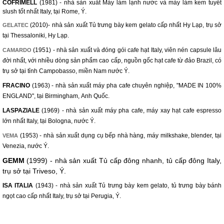
COFRIMELL
(1981) - nhà sản xuất Máy làm lạnh nước và máy làm kem tuyết
slush tốt nhất Italy, tại Rome, Ý.
(2010)- nhà sản xuất Tủ trưng bày kem gelato cấp nhất Hy Lạp, trụ sở
GELATEC
tại Thessaloniki, Hy Lạp.
(1951) - nhà sản xuất và đóng gói cafe hạt Italy, viên nén capsule lâu
CAMARDO
đời nhất, với nhiều dòng sản phẩm cao cấp, nguồn gốc hạt cafe từ đảo Brazil, có
trụ sở tại tỉnh Campobasso, miền Nam nước Ý.
FRACINO
(1963) - nhà sản xuất máy pha cafe chuyên nghiệp, "MADE IN 100%
ENGLAND", tại Birmingham, Anh Quốc.
LASPAZIALE
(1969) - nhà sản xuất máy pha cafe, máy xay hạt cafe espresso
lớn nhất Italy, tại Bologna, nước Ý.
(1953) - nhà sản xuất dụng cụ bếp nhà hàng, máy milkshake, blender, tại
VEMA
Venezia, nước Ý.
GEMM
(1999) - nhà sản xuất Tủ cấp đông nhanh, tủ cấp đông Italy,
trụ sở tại Triveso, Ý.
ISA ITALIA
(1943) - nhà sản xuất Tủ trưng bày kem gelato, tủ trưng bày bánh
ngọt cao cấp nhất Italy, trụ sở tại Perugia, Ý.