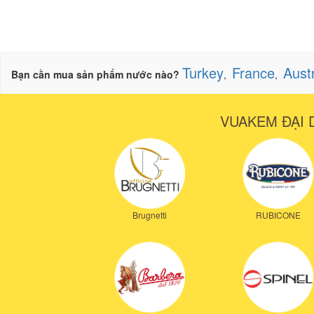
Turkey
France
Aust
Bạn cần mua sản phẩm nước nào?
,
,
VUAKEM ĐẠI 
Brugnetti
RUBICONE