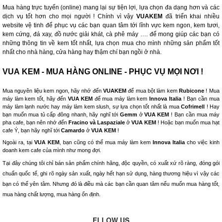
Mua hàng trực tuyến (online) mang lại sự tiện lợi, lựa chọn đa dạng hơn và các
dịch vụ tốt hơn cho mọi người ! Chính vì vậy
VUAKEM
đã triển khai nhiều
website vệ tinh để phục vụ các bạn quan tâm tới lĩnh vực kem ngon, kem tươi,
kem cứng, đá xay, đồ nước giải khát, cà phê máy …. để mong giúp các bạn có
những thông tin về kem tốt nhất, lựa chọn mua cho mình những sản phẩm tốt
nhất cho nhà hàng, cửa hàng hay thậm chí bạn ngồi ở nhà.
VUA KEM - MUA HÀNG ONLINE - PHỤC VỤ MỌI NƠI !
Mua nguyên liệu kem ngon, hãy nhớ đến
VUAKEM
để mua bột làm kem
Rubicone
! Mua
máy làm kem tốt, hãy đến
VUA KEM
để mua máy làm kem
Innova Italia
! Bạn cần mua
máy làm lạnh nước hay máy làm kem slush, sự lựa chọn tốt nhất là mua
Cofrimell
! Hay
bạn muốn mua tủ cấp đông nhanh, hãy nghĩ tới
Gemm
ở
VUA KEM
! Bạn cần mua máy
pha cafe, bạn nên nhớ đến
Fracino và Laspaziale
ở
VUA KEM
! Hoặc bạn muốn mua hạt
cafe Ý, bạn hãy nghĩ tới
Camardo
ở
VUA KEM
!
Ngoài ra, tại
VUA KEM
, bạn cũng có thể mua máy làm kem
Innova Italia
cho việc kinh
doanh kem cafe của mình như mong đợi.
Tại đây chúng tôi chỉ bán sản phẩm chính hãng, độc quyền, có xuất xứ rõ ràng, đóng gói
chuẩn quốc tế, ghi rõ ngày sản xuất, ngày hết hạn sử dụng, hàng thương hiệu vì vậy các
bạn có thể yên tâm. Nhưng đó là điều mà các bạn cần quan tâm nếu muốn mua hàng tốt,
mua hàng chất lượng, mua hàng ổn định.
FLLOW US