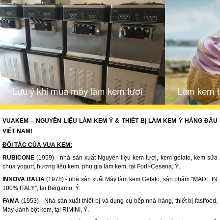
Lưu ý khi mua máy làm kem tươi
Làm kem t
VUAKEM – NGUYÊN LIỆU LÀM KEM Ý & THIẾT BỊ LÀM KEM Ý HÀNG ĐẦU
VIỆT NAM!
ĐỐI TÁC CỦA VUA KEM:
RUBICONE
(1959) - nhà sản xuất Nguyên liệu kem tươi, kem gelato, kem sữa
chua yogurt, hương liệu kem. phụ gia làm kem, tại Forlì-Cesena, Ý.
INNOVA ITALIA
(1978) - nhà sản xuất Máy làm kem Gelato, sản phẩm "MADE IN
100% ITALY", tại Bergamo, Ý.
FAMA
(1953) - Nhà sản xuất thiết bị và dụng cụ bếp nhà hàng, thiết bị fastfood,
Máy đánh bột kem, tại RIMINI, Ý.