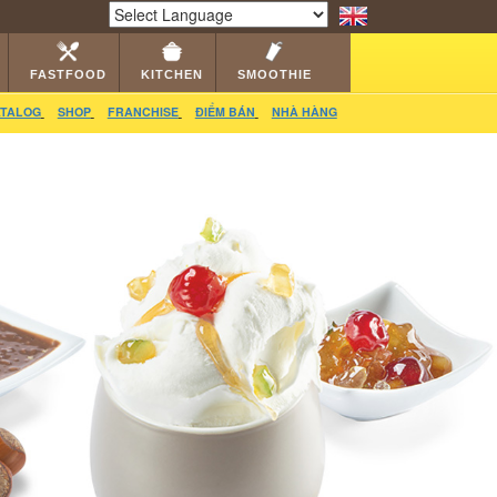
RS
CATALOG
VIDEO
HỎI ĐÁP
LIÊN HỆ
Powered by
Translate
FASTFOOD
KITCHEN
SMOOTHIE
TALOG
SHOP
FRANCHISE
ĐIỂM BÁN
NHÀ HÀNG