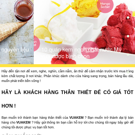
 nguyên liệu
10 quán kem ngon nhất nước Mỹ
vừa được bình chọn
Hãy đến tận nơi để xem, nghe, nghìn, cầm nắm, ăn thử để cảm nhận trước khi mua hàng
kém chất lượng ở nơi khác. Phân khúc dành cho cửa hàng sang trọng, bán hàng lầu dài,
muốn phát triển bền vững !
HÃY LÀ KHÁCH HÀNG THÂN THIẾT ĐỂ CÓ GIÁ TỐT
HƠN !
Bạn muốn trở thành bạn hàng thân thiết của
VUAKEM
? Bạn muốn trở thành đại lý bán
hàng cho
VUAKEM
? Hãy gửi thông tin bạn cần hỗ trợ tới cho chúng tôi ngay bây giờ để
chúng tôi được phục vụ bạn tốt hơn.