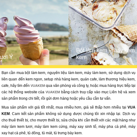
Bột làm kem - máy kem,
ươi Ý
kem
Bạn cần mua bột làm kem, nguyên liệu làm kem, máy làm kem, sử dụng dịch vụ
liên quan đến kem ngon, setup nhà hàng kem, quán cafe, làm thương hiệu kem,
cafe, hãy tìm đến
qua văn phòng và công ty, hoặc mua hàng trực tiếp tại
VUAKEM
các hệ thống website của
bằng cách truy cấp vào mục Liên hệ và xem
VUAKEM
sản phẩm trong chi tiết, rồi gửi đơn hàng hoặc yêu cầu cần tư vấn.
Mua sản phẩm với giá tốt nhất, mua nhiều hơn, giá sẽ thấp hơn nhiều tại
VUA
KEM
. Cam kết sản phẩm không sử dụng được chúng tôi xin nhập lại. Dịch vụ
cho thuê thiết bị, cho mượn thiết bị, sửa chữa khi cần thiết với các mặt hàng như
máy làm kem tươi, máy làm kem cứng, máy xay sinh tố, máy pha cà phê, máy
xay hạt cà phê, tủ đông, tủ mát, tủ trưng bày kem.