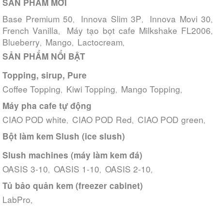
SẢN PHẨM MỚI
Base Premium 50
Innova Slim 3P
Innova Movi 30
,
,
,
French Vanilla
Máy tạo bọt cafe Milkshake FL2006
,
,
Blueberry
Mango
Lactocream
,
,
,
SẢN PHẨM NỔI BẬT
Topping, sirup, Pure
Coffee Topping
Kiwi Topping
Mango Topping
,
,
,
Máy pha cafe tự động
CIAO POD white
CIAO POD Red
CIAO POD green
,
,
,
Bột làm kem Slush (ice slush)
Slush machines (máy làm kem đá)
OASIS 3-10
OASIS 1-10
OASIS 2-10
,
,
,
Tủ bảo quản kem (freezer cabinet)
LabPro
,