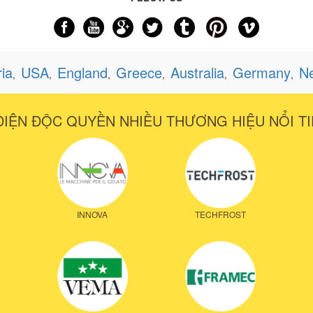
ria
USA
England
Greece
Australia
Germany
Ne
,
,
,
,
,
,
DIỆN ĐỘC QUYỀN NHIỀU THƯƠNG HIỆU NỔI TI
INNOVA
TECHFROST