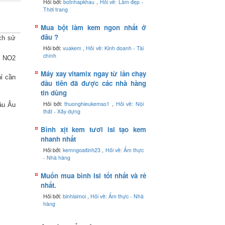
Hỏi bởi:
botnhapkhau
,
Hỏi về: Làm đẹp -
Thời trang
Mua bột làm kem ngon nhất ở
đâu ?
ch sử
Hỏi bởi:
vuakem
,
Hỏi về: Kinh doanh - Tài
chính
as NO2
Máy xay vitamix ngay từ lần chạy
hỉ cần
đầu tiên đã được các nhà hàng
tin dùng
Hỏi bởi:
thuonghieukemso1
,
Hỏi về: Nội
âu Âu
thất - Xây dựng
Bình xịt kem tươi isi tạo kem
nhanh nhất
Hỏi bởi:
kemngoaitinh23
,
Hỏi về: Ẩm thực
- Nhà hàng
Muốn mua bình Isi tốt nhất và rẻ
nhất.
Hỏi bởi:
binhisimoi
,
Hỏi về: Ẩm thực - Nhà
hàng