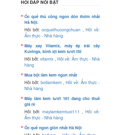
HỎI ĐÁP NỔI BẬT
Ốc quế thủ công ngon dòn thơm nhất
Hà Nội.
Hỏi bởi:
ocquethucongchuan
,
Hỏi về:
Ẩm thực - Nhà hàng
Máy xay Vitamix, máy ép trái cây
Kuvings, bình xịt kem tươi ISI
Hỏi bởi:
vitamix
,
Hỏi về: Ẩm thực - Nhà
hàng
Mua bột làm kem ngon nhất
Hỏi bởi:
botlamkem
,
Hỏi về: Ẩm thực -
Nhà hàng
Máy làm kem tươi 161 đang cho thuê
giá rẻ
Hỏi bởi:
maylamkemtuoi111
,
Hỏi về:
Ẩm thực - Nhà hàng
Ốc quế ngon giòn nhất Hà Nội
Hỏi bởi:
botkem
,
Hỏi về: Ẩm thực -