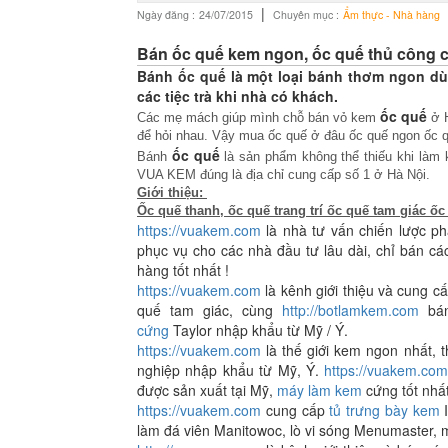
|
Ngày đăng :
24/07/2015
Chuyên mục :
Ẩm thực - Nhà hàng
Bán ốc quế kem ngon, ốc quế thủ công 
Bánh ốc quế là một loại bánh thơm ngon dù
các tiệc trà khi nhà có khách.
ốc quế
Các mẹ mách giúp mình chỗ bán vỏ kem
ở H
để hỏi nhau. Vậy mua ốc quế ở đâu ốc quế ngon ốc 
ốc quế
Bánh
là sản phẩm không thể thiếu khi là
VUA KEM đúng là địa chỉ cung cấp số 1 ở Hà Nội.
Giới thiệu:
Ốc quế thanh, ốc quế trang trí ốc quế tam giác ốc
https://vuakem.com
là nhà tư vấn chiến lược ph
phục vụ cho các nhà đầu tư lâu dài, chỉ bán c
hàng tốt nhất !
https://vuakem.com
là kênh giới thiệu và cung câ
quế tam giác, cùng
http://botlamkem.com
bán
cứng
Taylor nhập khẩu từ Mỹ / Ý.
https://vuakem.com
là thế giới kem ngon nhất, t
nghiệp nhập khẩu từ Mỹ, Ý.
https://vuakem.co
được sản xuất tại Mỹ,
máy làm kem
cứng tốt nhất
https://vuakem.com
cung cấp
t
ủ trưng bày kem
I
làm đá viên Manitowoc, lò vi sóng Menumaster,