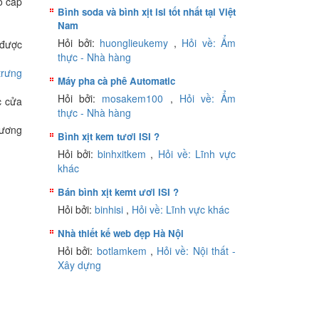
o cấp
Bình soda và bình xịt isi tốt nhất tại Việt
Nam
Hỏi bởi:
huonglieukemy
,
Hỏi về: Ẩm
 được
thực - Nhà hàng
trưng
Máy pha cà phê Automatic
Hỏi bởi:
mosakem100
,
Hỏi về: Ẩm
c cửa
thực - Nhà hàng
hương
Bình xịt kem tươi ISI ?
Hỏi bởi:
binhxitkem
,
Hỏi về: Lĩnh vực
khác
Bán bình xịt kemt ươi ISI ?
Hỏi bởi:
binhisi
,
Hỏi về: Lĩnh vực khác
Nhà thiết kế web đẹp Hà Nội
Hỏi bởi:
botlamkem
,
Hỏi về: Nội thất -
Xây dựng