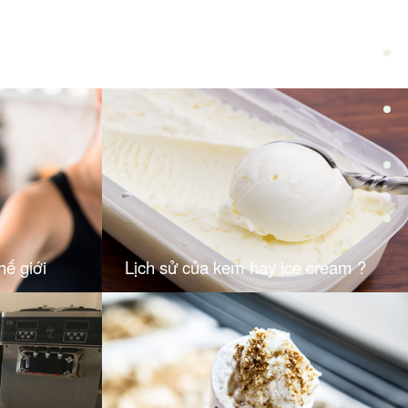
ế giới
Lịch sử của kem hay ice cream ?