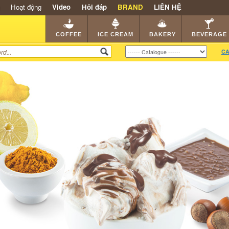
Hoạt động
Video
Hỏi đáp
BRAND
LIÊN HỆ
SHOP
KEM NGON
HẠT CAFE
NHÀ HÀNG
DEALE
COFFEE
ICE CREAM
BAKERY
BEVERAGE
CA