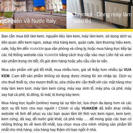
Taycool - Dòng máy làm
ạc Nhiên Về Nước Italy
siêu thị
Bạn cần mua bột làm kem, nguyên liệu làm kem, máy làm kem, sử dụng dịch vụ
liên quan đến kem ngon, setup nhà hàng kem, quán cafe, làm thương hiệu kem,
cafe, hãy tìm đến
qua văn phòng và công ty, hoặc mua hàng trực tiếp tại
VUAKEM
các hệ thống website của
bằng cách truy cấp vào mục Liên hệ và xem
VUAKEM
sản phẩm trong chi tiết, rồi gửi đơn hàng hoặc yêu cầu cần tư vấn.
Mua sản phẩm với giá tốt nhất, mua nhiều hơn, giá sẽ thấp hơn nhiều tại
VUA
KEM
. Cam kết sản phẩm không sử dụng được chúng tôi xin nhập lại. Dịch vụ
cho thuê thiết bị, cho mượn thiết bị, sửa chữa khi cần thiết với các mặt hàng như
máy làm kem tươi, máy làm kem cứng, máy xay sinh tố, máy pha cà phê, máy
xay hạt cà phê, tủ đông, tủ mát, tủ trưng bày kem.
Mua hàng trực tuyến (online) mang lại sự tiện lợi, lựa chọn đa dạng hơn và các
dịch vụ tốt hơn cho mọi người ! Chính vì vậy
VUAKEM
đã triển khai nhiều
website vệ tinh để phục vụ các bạn quan tâm tới lĩnh vực kem ngon, kem tươi,
kem cứng, đá xay, đồ nước giải khát, cà phê máy …. để mong giúp các bạn có
những thông tin về kem tốt nhất, lựa chọn mua cho mình những sản phẩm tốt
nhất cho nhà hàng, cửa hàng hay thậm chí bạn ngồi ở nhà.