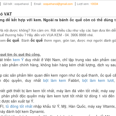
|
|
|
Gửi bởi :
ocquehanoi
Email :
ocquehanoi@gmail.com
Lượt xem:
10034
có VAT
ng để kết hợp với kem. Ngoài ra bánh ốc quế còn có thể dùng 
à nội được không? Xin cảm ơn. Rất nhiều câu như vậy các bạn đưa lên diễ
quế thương hiệu ? Hãy đến với VUA KEM - 04. 3906 8888 nhé.
ốc quế
ốc quế
m kem
. Bánh
thơm ngon, giòn tan, được mọi người đánh giá
 quế tim ốc quế thủ công.
át triển
kem Ý
duy nhất ở Việt Nam, chỉ tập trung vào sản phẩm ca
ác sản phẩm chính hàng, không bán hàng kém chất lượng, dịch vụ sa
́p các sản phẩm liên quan đến kem ngon như ốc quế thanh, ốc quế câ
 độc quyền, duy nhất
bột làm kem
Fabbri,
bột làm kem tươi
hiết giới thiết bị làm kem tốt nhất, máy làm đá viên tốt nhất, máy xay
m
phân phối độc quyền máy làm kem tươi tốt nhất từ dòng 1 vòi đến 
 được sản xuất tại Ý.
FI,
tủ đông tốt nhất
nhập khẩu từ Ý, Mỹ, Hàn Quốc, máy xay Vitamix
 máy đánh bột kem Dynamic.