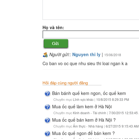
Họ và tên:
Người gửi:
:
Nguyen thi ly
|
15/06/2018
Co ban vo oc que nhu sieu thi loai ngan k a
Hỏi đáp cùng người đăng
Bán bánh quế kem ngon, ốc quế kem
Chuyên mục
Lĩnh vực khác
|
10/8/2015 8:29:33 PM
Mua ốc quế làm kem ở Hà Nội
Chuyên mục
Kinh doanh - Tài chính
|
7/30/2015 12:53:45
Mua ốc quế bán kem ở Hà Nội ?
Chuyên mục
Ẩm thực - Nhà hàng
|
6/27/2015 9:15:43 AM
Mua ốc quế ngon để bán kem ?