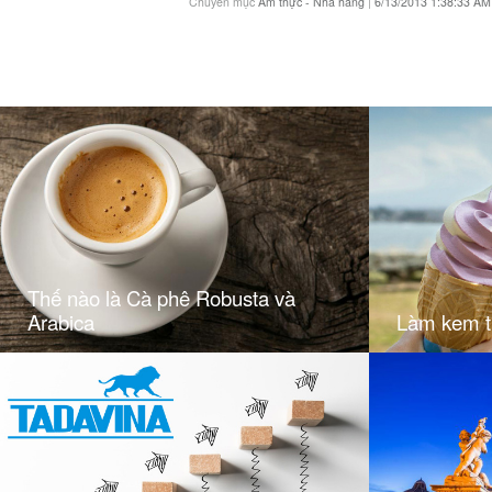
Chuyên mục
Ẩm thực - Nhà hàng
|
6/13/2013 1:38:33 AM
Thế nào là Cà phê Robusta và
Arabica
Làm kem t