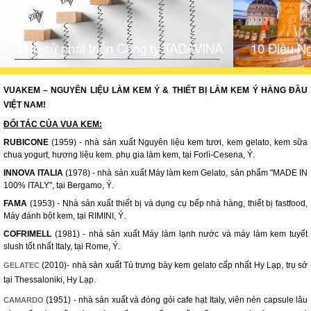
Lịch sử phát triển Công ty TADAVINA
10 Điều Ng
VUAKEM – NGUYÊN LIỆU LÀM KEM Ý & THIẾT BỊ LÀM KEM Ý HÀNG ĐẦU
VIỆT NAM!
ĐỐI TÁC CỦA VUA KEM:
RUBICONE
(1959) - nhà sản xuất Nguyên liệu kem tươi, kem gelato, kem sữa
chua yogurt, hương liệu kem. phụ gia làm kem, tại Forlì-Cesena, Ý.
INNOVA ITALIA
(1978) - nhà sản xuất Máy làm kem Gelato, sản phẩm "MADE IN
100% ITALY", tại Bergamo, Ý.
FAMA
(1953) - Nhà sản xuất thiết bị và dụng cụ bếp nhà hàng, thiết bị fastfood,
Máy đánh bột kem, tại RIMINI, Ý.
COFRIMELL
(1981) - nhà sản xuất Máy làm lạnh nước và máy làm kem tuyết
slush tốt nhất Italy, tại Rome, Ý.
(2010)- nhà sản xuất Tủ trưng bày kem gelato cấp nhất Hy Lạp, trụ sở
GELATEC
tại Thessaloniki, Hy Lạp.
(1951) - nhà sản xuất và đóng gói cafe hạt Italy, viên nén capsule lâu
CAMARDO