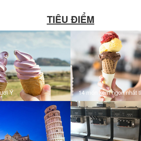
TIÊU ĐIỂM
ươi Ý
14 món kem ngon nhất th