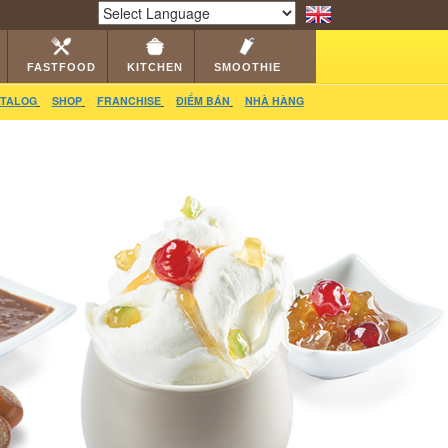
RS
CATALOG
VIDEO
HỎI ĐÁP
LIÊN HỆ
Powered by
Translate
FASTFOOD
KITCHEN
SMOOTHIE
TALOG
SHOP
FRANCHISE
ĐIỂM BÁN
NHÀ HÀNG