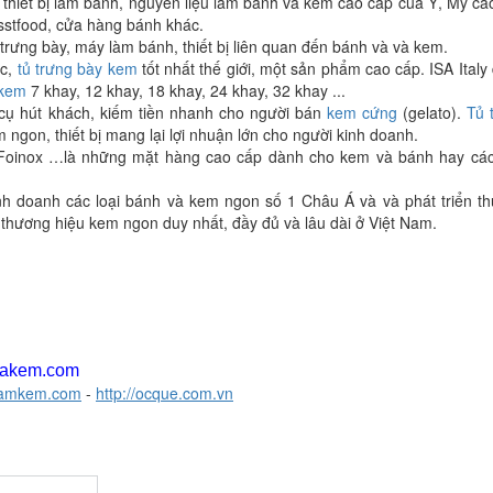
c thiết bị làm bánh, nguyên liệu làm bánh và kem cao cấp của Ý, Mỹ ca
sstfood, cửa hàng bánh khác.
 trưng bày, máy làm bánh, thiết bị liên quan đến bánh và và kem.
c,
tủ trưng bày kem
tốt nhất thế giới, một sản phẩm cao cấp. ISA Italy
 kem
7 khay, 12 khay, 18 khay, 24 khay, 32 khay ...
 cụ hút khách, kiếm tiền nhanh cho người bán
kem cứng
(gelato).
Tủ 
ngon, thiết bị mang lại lợi nhuận lớn cho người kinh doanh.
, Foinox …là những mặt hàng cao cấp dành cho kem và bánh hay cá
nh doanh các loại bánh và kem ngon số 1 Châu Á và và phát triển t
n thương hiệu kem ngon duy nhất, đầy đủ và lâu dài ở Việt Nam.
akem.com
ylamkem.com
-
http://ocque.com.vn