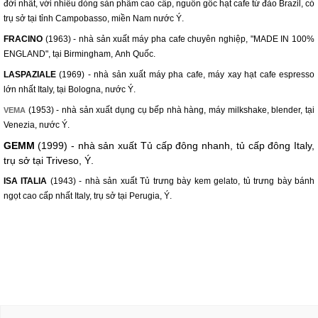
đời nhất, với nhiều dòng sản phẩm cao cấp, nguồn gốc hạt cafe từ đảo Brazil, có
trụ sở tại tỉnh Campobasso, miền Nam nước Ý.
FRACINO
(1963) - nhà sản xuất máy pha cafe chuyên nghiệp, "MADE IN 100%
ENGLAND", tại Birmingham, Anh Quốc.
LASPAZIALE
(1969) - nhà sản xuất máy pha cafe, máy xay hạt cafe espresso
lớn nhất Italy, tại Bologna, nước Ý.
(1953) - nhà sản xuất dụng cụ bếp nhà hàng, máy milkshake, blender, tại
VEMA
Venezia, nước Ý.
GEMM
(1999) - nhà sản xuất Tủ cấp đông nhanh, tủ cấp đông Italy,
trụ sở tại Triveso, Ý.
ISA ITALIA
(1943) - nhà sản xuất Tủ trưng bày kem gelato, tủ trưng bày bánh
ngọt cao cấp nhất Italy, trụ sở tại Perugia, Ý.