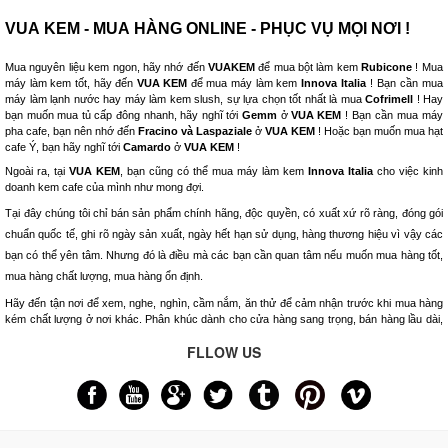
VUA KEM - MUA HÀNG ONLINE - PHỤC VỤ MỌI NƠI !
Mua nguyên liệu kem ngon, hãy nhớ đến
VUAKEM
để mua bột làm kem
Rubicone
! Mua
máy làm kem tốt, hãy đến
VUA KEM
để mua máy làm kem
Innova Italia
! Bạn cần mua
máy làm lạnh nước hay máy làm kem slush, sự lựa chọn tốt nhất là mua
Cofrimell
! Hay
bạn muốn mua tủ cấp đông nhanh, hãy nghĩ tới
Gemm
ở
VUA KEM
! Bạn cần mua máy
pha cafe, bạn nên nhớ đến
Fracino và Laspaziale
ở
VUA KEM
! Hoặc bạn muốn mua hạt
cafe Ý, bạn hãy nghĩ tới
Camardo
ở
VUA KEM
!
Ngoài ra, tại
VUA KEM
, bạn cũng có thể mua máy làm kem
Innova Italia
cho việc kinh
doanh kem cafe của mình như mong đợi.
Tại đây chúng tôi chỉ bán sản phẩm chính hãng, độc quyền, có xuất xứ rõ ràng, đóng gói
chuẩn quốc tế, ghi rõ ngày sản xuất, ngày hết hạn sử dụng, hàng thương hiệu vì vậy các
bạn có thể yên tâm. Nhưng đó là điều mà các bạn cần quan tâm nếu muốn mua hàng tốt,
mua hàng chất lượng, mua hàng ổn định.
Hãy đến tận nơi để xem, nghe, nghìn, cầm nắm, ăn thử để cảm nhận trước khi mua hàng
kém chất lượng ở nơi khác. Phân khúc dành cho cửa hàng sang trọng, bán hàng lầu dài,
FLLOW US