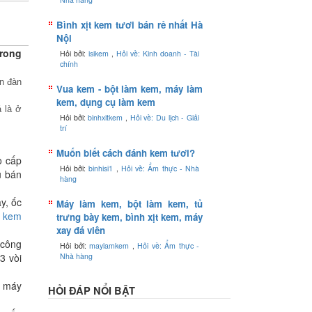
Bình xịt kem tươi bán rẻ nhất Hà
Nội
trong
Hỏi bởi:
isikem
,
Hỏi về: Kinh doanh - Tài
chính
n đàn
Vua kem - bột làm kem, máy làm
kem, dụng cụ làm kem
 là ở
Hỏi bởi:
binhxitkem
,
Hỏi về: Du lịch - Giải
trí
Muốn biết cách đánh kem tươi?
o cấp
Hỏi bởi:
binhisi1
,
Hỏi về: Ẩm thực - Nhà
u bán
hàng
y, ốc
Máy làm kem, bột làm kem, tủ
,
kem
trưng bày kem, bình xịt kem, máy
xay đá viên
 công
Hỏi bởi:
maylamkem
,
Hỏi về: Ẩm thực -
3 vòi
Nhà hàng
, máy
HỎI ĐÁP NỔI BẬT