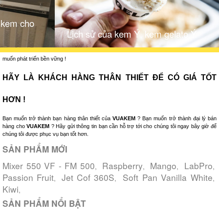
 kem cho
Lịch sử của kem Ý, kem gelato Ý
muốn phát triển bền vững !
HÃY LÀ KHÁCH HÀNG THÂN THIẾT ĐỂ CÓ GIÁ TỐT
HƠN !
Bạn muốn trở thành bạn hàng thân thiết của
VUAKEM
? Bạn muốn trở thành đại lý bán
hàng cho
VUAKEM
? Hãy gửi thông tin bạn cần hỗ trợ tới cho chúng tôi ngay bây giờ để
chúng tôi được phục vụ bạn tốt hơn.
SẢN PHẨM MỚI
Mixer 550 VF - FM 500
Raspberry
Mango
LabPro
,
,
,
,
Passion Fruit
Jet Cof 360S
Soft Pan Vanilla White
,
,
,
Kiwi
,
SẢN PHẨM NỔI BẬT