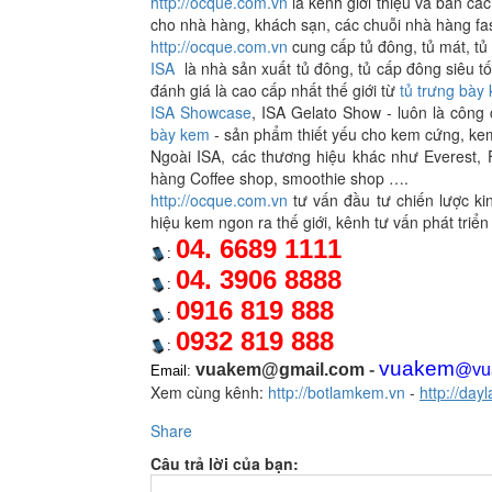
http://ocque.com.vn
là kênh giới thiệu và bán cá
cho nhà hàng, khách sạn, các chuỗi nhà hàng fa
http://ocque.com.vn
cung cấp tủ đông, tủ mát, tủ
ISA
là nhà sản xuất tủ đông, tủ cấp đông siêu tố
đánh giá là cao cấp nhất thế giới từ
tủ trưng bày
ISA Showcase
, ISA Gelato Show - luôn là công
bày kem
- sản phẩm thiết yếu cho kem cứng, kem 
Ngoài ISA, các thương hiệu khác như Everest
hàng Coffee shop, smoothie shop ….
http://ocque.com.vn
tư vấn đầu tư chiến lược ki
hiệu kem ngon ra thế giới, kênh tư vấn phát triể
04. 6689 1111
:
04. 3906 8888
:
0916 819 888
:
0932 819 888
:
vuakem
vuakem@gmail.com
-
@vu
Email:
Xem cùng kênh:
http://botlamkem.vn
-
http://da
Share
Câu trả lời của bạn: