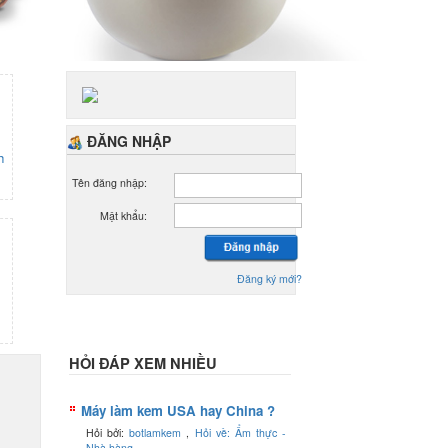
ĐĂNG NHẬP
h
Tên đăng nhập:
Mật khẩu:
Đăng ký mới?
HỎI ĐÁP XEM NHIỀU
Máy làm kem USA hay China ?
Hỏi bởi:
botlamkem
,
Hỏi về: Ẩm thực -
Nhà hàng