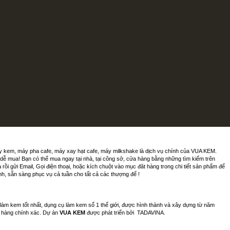
ày kem, máy pha cafe, máy xay hạt cafe, máy milkshake là dịch vụ chính của VUA KEM.
m dễ mua! Bạn có thể mua ngay tại nhà, tại công sở, cửa hàng bằng những tìm kiếm trên
 gửi Email, Gọi điện thoại, hoặc kích chuột vào mục đăt hàng trong chi tiết sản phẩm để
h, sẵn sàng phục vụ cả tuần cho tất cả các thượng đế !
 làm kem tốt nhất, dụng cụ làm kem số 1 thế giới, được hình thành và xây dựng từ năm
ua hàng chính xác. Dự án
VUA KEM
được phát triển bởi
TADAVINA
.