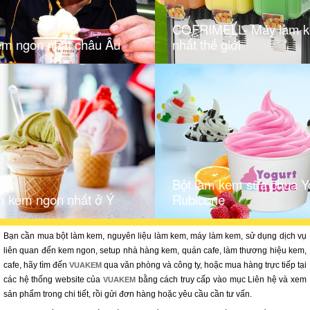
COFRIMELL- Máy làm ke
em ngon nhất châu Âu
nhất thế giới
Bột làm kem sữa chua Y
m kem ngon nhất ở Ý
Rubicone
Bạn cần mua bột làm kem, nguyên liệu làm kem, máy làm kem, sử dụng dịch vụ
liên quan đến kem ngon, setup nhà hàng kem, quán cafe, làm thương hiệu kem,
cafe, hãy tìm đến
qua văn phòng và công ty, hoặc mua hàng trực tiếp tại
VUAKEM
các hệ thống website của
bằng cách truy cấp vào mục Liên hệ và xem
VUAKEM
sản phẩm trong chi tiết, rồi gửi đơn hàng hoặc yêu cầu cần tư vấn.