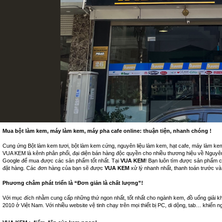
Mua bột làm kem, máy làm kem, máy pha cafe online: thuận tiện, nhanh chóng !
Cung ứng Bột làm kem tươi, bột làm kem cứng, nguyên liệu làm kem, hạt cafe, máy làm ke
VUA KEM là kênh phân phối, đại diện bán hàng độc quyền cho nhiều thương hiệu về Nguyên 
Google để mua được các sản phẩm tốt nhất. Tại
VUA KEM
! Bạn luôn tìm được sản phẩm c
đặt hàng. Các đơn hàng của bạn sẽ được
VUA KEM
xử lý nhanh nhất, thanh toán trước 
Phương châm phát triển là “Đơn giản là chất lượng”!
Với mục đích nhằm cung cấp những thứ ngon nhất, tốt nhất cho ngành kem, đồ uống giải kh
2010 ở Việt Nam. Với nhiều website vệ tinh chạy trên mọi thiết bị PC, di dộng, tab… khiến