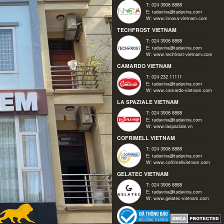
T: 024 3906 8888
E:
tadavina@tadavina.com
W:
www.innova-vietnam.com
TECHFROST VIETNAM
T: 024 3906 8888
E:
tadavina@tadavina.com
W:
www.techfrost-vietnam.com
CAMARDO VIETNAM
T: 024 232 11111
E:
tadavina@tadavina.com
W:
www.camardo-vietnam.com
LA SPAZIALE VIETNAM
T: 024 3906 8888
E:
tadavina@tadavina.com
W:
www.laspaziale.vn
COFRIMELL VIETNAM
T: 024 3906 8888
E:
tadavina@tadavina.com
W:
www.cofrimellvietnam.com
GELATEC VIETNAM
T: 024 3906 8888
E:
tadavina@tadavina.com
W:
www.gelatec-vietnam.com