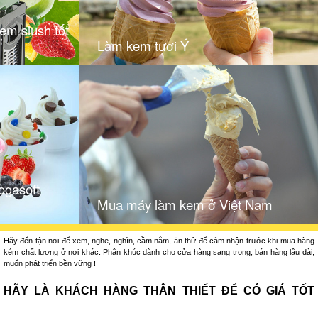
m slush tốt
Làm kem tươi Ý
ogasoft
Mua máy làm kem ở Việt Nam
Hãy đến tận nơi để xem, nghe, nghìn, cầm nắm, ăn thử để cảm nhận trước khi mua hàng
kém chất lượng ở nơi khác. Phân khúc dành cho cửa hàng sang trọng, bán hàng lầu dài,
muốn phát triển bền vững !
HÃY LÀ KHÁCH HÀNG THÂN THIẾT ĐỂ CÓ GIÁ TỐT