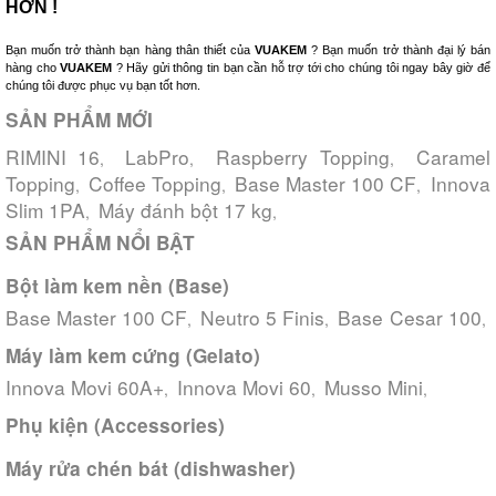
HƠN !
Bạn muốn trở thành bạn hàng thân thiết của
VUAKEM
? Bạn muốn trở thành đại lý bán
hàng cho
VUAKEM
? Hãy gửi thông tin bạn cần hỗ trợ tới cho chúng tôi ngay bây giờ để
chúng tôi được phục vụ bạn tốt hơn.
SẢN PHẨM MỚI
RIMINI 16
LabPro
Raspberry Topping
Caramel
,
,
,
Topping
Coffee Topping
Base Master 100 CF
Innova
,
,
,
Slim 1PA
Máy đánh bột 17 kg
,
,
SẢN PHẨM NỔI BẬT
Bột làm kem nền (Base)
Base Master 100 CF
Neutro 5 Finis
Base Cesar 100
,
,
,
Máy làm kem cứng (Gelato)
Innova Movi 60A+
Innova Movi 60
Musso Mini
,
,
,
Phụ kiện (Accessories)
Máy rửa chén bát (dishwasher)