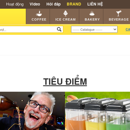
Hoạt động
Video
Hỏi đáp
BRAND
LIÊN HỆ
SHOP
KEM NGON
HẠT CAFE
NHÀ HÀNG
DEALE
COFFEE
ICE CREAM
BAKERY
BEVERAGE
CA
TIÊU ĐIỂM