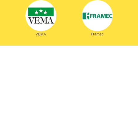
VEMA
Framec