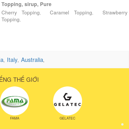
Topping, sirup, Pure
Cherry Topping
Caramel Topping
Strawberry
,
,
Topping
,
ia
Italy
Australia
,
,
,
ẾNG THẾ GIỚI
FAMA
GELATEC