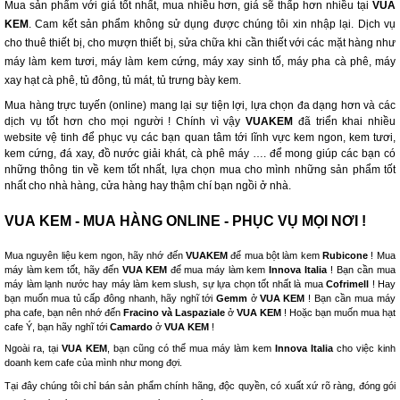
Mua sản phẩm với giá tốt nhất, mua nhiều hơn, giá sẽ thấp hơn nhiều tại
VUA
KEM
. Cam kết sản phẩm không sử dụng được chúng tôi xin nhập lại. Dịch vụ
cho thuê thiết bị, cho mượn thiết bị, sửa chữa khi cần thiết với các mặt hàng như
máy làm kem tươi, máy làm kem cứng, máy xay sinh tố, máy pha cà phê, máy
xay hạt cà phê, tủ đông, tủ mát, tủ trưng bày kem.
Mua hàng trực tuyến (online) mang lại sự tiện lợi, lựa chọn đa dạng hơn và các
dịch vụ tốt hơn cho mọi người ! Chính vì vậy
VUAKEM
đã triển khai nhiều
website vệ tinh để phục vụ các bạn quan tâm tới lĩnh vực kem ngon, kem tươi,
kem cứng, đá xay, đồ nước giải khát, cà phê máy …. để mong giúp các bạn có
những thông tin về kem tốt nhất, lựa chọn mua cho mình những sản phẩm tốt
nhất cho nhà hàng, cửa hàng hay thậm chí bạn ngồi ở nhà.
VUA KEM - MUA HÀNG ONLINE - PHỤC VỤ MỌI NƠI !
Mua nguyên liệu kem ngon, hãy nhớ đến
VUAKEM
để mua bột làm kem
Rubicone
! Mua
máy làm kem tốt, hãy đến
VUA KEM
để mua máy làm kem
Innova Italia
! Bạn cần mua
máy làm lạnh nước hay máy làm kem slush, sự lựa chọn tốt nhất là mua
Cofrimell
! Hay
bạn muốn mua tủ cấp đông nhanh, hãy nghĩ tới
Gemm
ở
VUA KEM
! Bạn cần mua máy
pha cafe, bạn nên nhớ đến
Fracino và Laspaziale
ở
VUA KEM
! Hoặc bạn muốn mua hạt
cafe Ý, bạn hãy nghĩ tới
Camardo
ở
VUA KEM
!
Ngoài ra, tại
VUA KEM
, bạn cũng có thể mua máy làm kem
Innova Italia
cho việc kinh
doanh kem cafe của mình như mong đợi.
Tại đây chúng tôi chỉ bán sản phẩm chính hãng, độc quyền, có xuất xứ rõ ràng, đóng gói