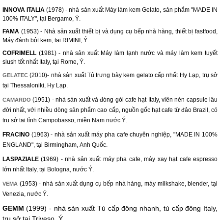
INNOVA ITALIA
(1978) - nhà sản xuất Máy làm kem Gelato, sản phẩm "MADE IN
100% ITALY", tại Bergamo, Ý.
FAMA
(1953) - Nhà sản xuất thiết bị và dụng cụ bếp nhà hàng, thiết bị fastfood,
Máy đánh bột kem, tại RIMINI, Ý.
COFRIMELL
(1981) - nhà sản xuất Máy làm lạnh nước và máy làm kem tuyết
slush tốt nhất Italy, tại Rome, Ý.
(2010)- nhà sản xuất Tủ trưng bày kem gelato cấp nhất Hy Lạp, trụ sở
GELATEC
tại Thessaloniki, Hy Lạp.
(1951) - nhà sản xuất và đóng gói cafe hạt Italy, viên nén capsule lâu
CAMARDO
đời nhất, với nhiều dòng sản phẩm cao cấp, nguồn gốc hạt cafe từ đảo Brazil, có
trụ sở tại tỉnh Campobasso, miền Nam nước Ý.
FRACINO
(1963) - nhà sản xuất máy pha cafe chuyên nghiệp, "MADE IN 100%
ENGLAND", tại Birmingham, Anh Quốc.
LASPAZIALE
(1969) - nhà sản xuất máy pha cafe, máy xay hạt cafe espresso
lớn nhất Italy, tại Bologna, nước Ý.
(1953) - nhà sản xuất dụng cụ bếp nhà hàng, máy milkshake, blender, tại
VEMA
Venezia, nước Ý.
GEMM
(1999) - nhà sản xuất Tủ cấp đông nhanh, tủ cấp đông Italy,
trụ sở tại Triveso, Ý.