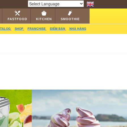
RS
CATALOG
VIDEO
HỎI ĐÁP
LIÊN HỆ
Powered by
Translate
FASTFOOD
KITCHEN
SMOOTHIE
TALOG
SHOP
FRANCHISE
ĐIỂM BÁN
NHÀ HÀNG