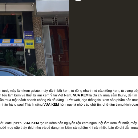
m tươi, máy làm kem gelato, máy đánh bột kem, tủ đông nhanh, tủ cấp đông kem, tủ trưng b
liệu làm kem và thiết bị làm kem Ý tại Việt Nam.
VUA KEM
là địa chỉ mua sắm thú vị, dễ tì
ần mua một cách nhanh chóng và dễ dàng. Lướt web, đọc thông tin, xem sản phẩm cần mua rồi
và nhận hàng sau! Thành công
VUA KEM
hôm nay là nhờ vào chữ tín, chữ tâm trong kinh doan
át, cafe, pizza,
VUA KEM
tạo ra kênh bán nguyên liệu kem ngon, bột làm kem tốt nhất, máy
 người truy cập thấy thích thú và dễ dàng tìm kiếm sản phẩm khi cần thiết, bản đồ chỉ dẫn m