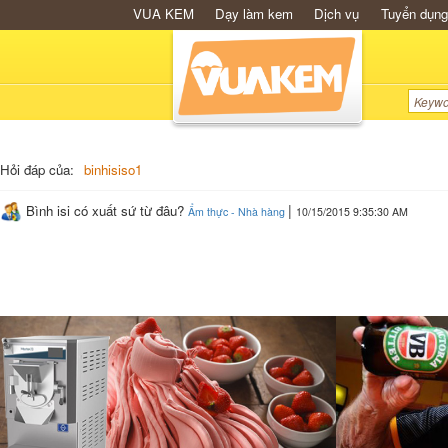
VUA KEM
Dạy làm kem
Dịch vụ
Tuyển dụng
Hỏi đáp của:
binhisiso1
|
Bình isi có xuất sứ từ đâu?
Ẩm thực - Nhà hàng
10/15/2015 9:35:30 AM