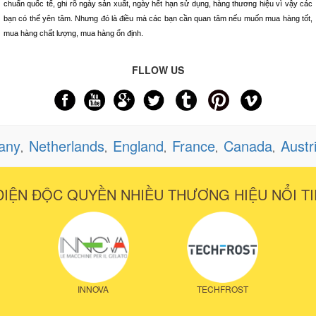
chuẩn quốc tế, ghi rõ ngày sản xuất, ngày hết hạn sử dụng, hàng thương hiệu vì vậy các
bạn có thể yên tâm. Nhưng đó là điều mà các bạn cần quan tâm nếu muốn mua hàng tốt,
mua hàng chất lượng, mua hàng ổn định.
FLLOW US
any
Netherlands
England
France
Canada
Austr
,
,
,
,
,
DIỆN ĐỘC QUYỀN NHIỀU THƯƠNG HIỆU NỔI TI
INNOVA
TECHFROST