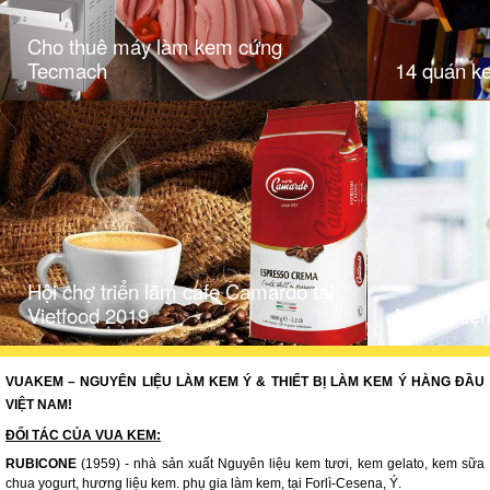
Cho thuê máy làm kem cứng
Tecmach
14 quán k
Hội chợ triển lãm cafe Camardo tại
Vietfood 2019
Những tiệ
VUAKEM – NGUYÊN LIỆU LÀM KEM Ý & THIẾT BỊ LÀM KEM Ý HÀNG ĐẦU
VIỆT NAM!
ĐỐI TÁC CỦA VUA KEM:
RUBICONE
(1959) - nhà sản xuất Nguyên liệu kem tươi, kem gelato, kem sữa
chua yogurt, hương liệu kem. phụ gia làm kem, tại Forlì-Cesena, Ý.