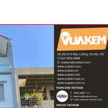
Số 26LK14 Mậu Lương, Hà Nội, VN
T: 024 3906 8888
E:
vuakem@vuakem.com
www.vuakem.com
www.vuakem.vn
www.vuakem.net
www.vuakem.edu.vn
www.vuakem.com.vn
RUBICONE VIETNAM
T: +8424 6689 1111
E:
tadavina@tadavina.com
W:
www.rubicone-vietnam.com
INNOVA VIETNAM