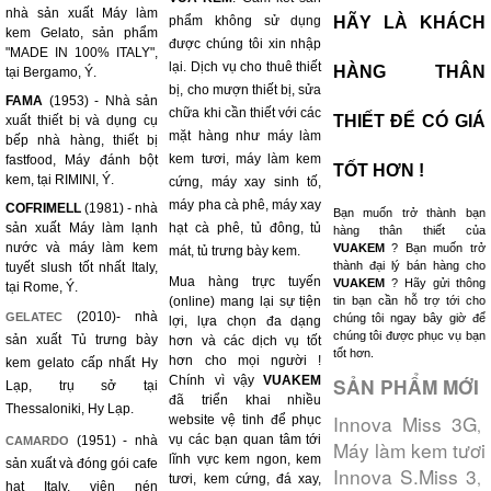
nhà sản xuất Máy làm
phẩm không sử dụng
HÃY LÀ KHÁCH
kem Gelato, sản phẩm
được chúng tôi xin nhập
"MADE IN 100% ITALY",
lại. Dịch vụ cho thuê thiết
HÀNG THÂN
tại Bergamo, Ý.
bị, cho mượn thiết bị, sửa
FAMA
(1953) - Nhà sản
chữa khi cần thiết với các
THIẾT ĐỂ CÓ GIÁ
xuất thiết bị và dụng cụ
mặt hàng như máy làm
bếp nhà hàng, thiết bị
kem tươi, máy làm kem
fastfood, Máy đánh bột
TỐT HƠN !
kem, tại RIMINI, Ý.
cứng, máy xay sinh tố,
máy pha cà phê, máy xay
COFRIMELL
(1981) - nhà
Bạn muốn trở thành bạn
sản xuất Máy làm lạnh
hạt cà phê, tủ đông, tủ
hàng thân thiết của
nước và máy làm kem
VUAKEM
? Bạn muốn trở
mát, tủ trưng bày kem.
thành đại lý bán hàng cho
tuyết slush tốt nhất Italy,
Mua hàng trực tuyến
VUAKEM
? Hãy gửi thông
tại Rome, Ý.
(online) mang lại sự tiện
tin bạn cần hỗ trợ tới cho
(2010)- nhà
GELATEC
chúng tôi ngay bây giờ để
lợi, lựa chọn đa dạng
chúng tôi được phục vụ bạn
sản xuất Tủ trưng bày
hơn và các dịch vụ tốt
tốt hơn.
hơn cho mọi người !
kem gelato cấp nhất Hy
Chính vì vậy
VUAKEM
SẢN PHẨM MỚI
Lạp, trụ sở tại
đã triển khai nhiều
Thessaloniki, Hy Lạp.
Innova Miss 3G
website vệ tinh để phục
,
vụ các bạn quan tâm tới
(1951) - nhà
CAMARDO
Máy làm kem tươi
lĩnh vực kem ngon, kem
sản xuất và đóng gói cafe
Innova S.Miss 3
,
tươi, kem cứng, đá xay,
hạt Italy, viên nén