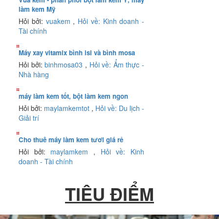
làm kem Mỹ
Hỏi bởi:
vuakem
,
Hỏi về: Kinh doanh -
Tài chính
Máy xay vitamix bình isi và bình mosa
Hỏi bởi:
binhmosa03
,
Hỏi về: Ẩm thực -
Nhà hàng
máy làm kem tốt, bột làm kem ngon
Hỏi bởi:
maylamkemtot
,
Hỏi về: Du lịch -
Giải trí
Cho thuê máy làm kem tươi giá rẻ
Hỏi bởi:
maylamkem
,
Hỏi về: Kinh
doanh - Tài chính
TIÊU ĐIỂM