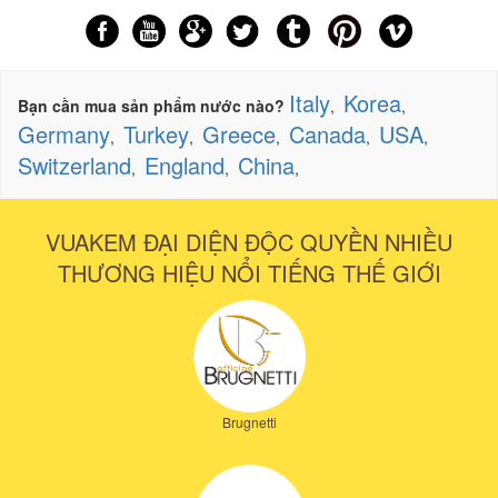
Italy
Korea
Bạn cần mua sản phẩm nước nào?
,
,
Germany
Turkey
Greece
Canada
USA
,
,
,
,
,
Switzerland
England
China
,
,
,
VUAKEM ĐẠI DIỆN ĐỘC QUYỀN NHIỀU
THƯƠNG HIỆU NỔI TIẾNG THẾ GIỚI
Brugnetti