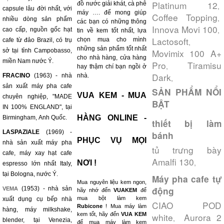
Platinum 12
đồ nước giải khát, cà phê
,
capsule lâu đời nhất, với
máy …. để mong giúp
Coffee Topping
,
nhiều dòng sản phẩm
các bạn có những thông
Innova Movi 100
,
cao cấp, nguồn gốc hạt
tin về kem tốt nhất, lựa
Lactosoft
chọn mua cho mình
cafe từ đảo Brazil, có trụ
,
những sản phẩm tốt nhất
sở tại tỉnh Campobasso,
Movimix 100 A+
cho nhà hàng, cửa hàng
miền Nam nước Ý.
Pro
Tiramisu
,
hay thậm chí bạn ngồi ở
Dark
FRACINO
(1963) - nhà
nhà.
,
sản xuất máy pha cafe
SẢN PHẨM NỔI
VUA KEM - MUA
chuyên nghiệp, "MADE
BẬT
IN 100% ENGLAND", tại
HÀNG ONLINE -
Birmingham, Anh Quốc.
thiết bị làm
LASPAZIALE
(1969) -
bánh
PHỤC VỤ MỌI
nhà sản xuất máy pha
tủ trưng bày
cafe, máy xay hạt cafe
Amalfi 130
,
NƠI !
espresso lớn nhất Italy,
tại Bologna, nước Ý.
Máy pha cafe tự
Mua nguyên liệu kem ngon,
(1953) - nhà sản
động
VEMA
hãy nhớ đến
VUAKEM
để
mua bột làm kem
xuất dụng cụ bếp nhà
CIAO POD
Rubicone
! Mua máy làm
hàng, máy milkshake,
kem tốt, hãy đến
VUA KEM
white
Aurora 2
,
blender, tại Venezia,
để mua máy làm kem