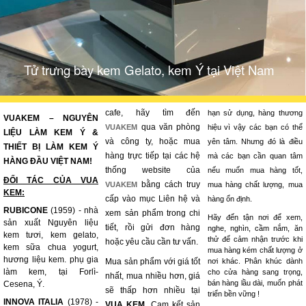
Tử trưng bày kem Gelato, kem Ý tại Việt Nam
cafe, hãy tìm đến
hạn sử dụng, hàng thương
VUAKEM – NGUYÊN
qua văn phòng
VUAKEM
hiệu vì vậy các bạn có thể
LIỆU LÀM KEM Ý &
và công ty, hoặc mua
yên tâm. Nhưng đó là điều
THIẾT BỊ LÀM KEM Ý
hàng trực tiếp tại các hệ
mà các bạn cần quan tâm
HÀNG ĐẦU VIỆT NAM!
thống website của
nếu muốn mua hàng tốt,
ĐỐI TÁC CỦA VUA
bằng cách truy
VUAKEM
mua hàng chất lượng, mua
KEM:
cấp vào mục Liên hệ và
hàng ổn định.
RUBICONE
(1959) - nhà
xem sản phẩm trong chi
Hãy đến tận nơi để xem,
sản xuất Nguyên liệu
tiết, rồi gửi đơn hàng
nghe, nghìn, cầm nắm, ăn
kem tươi, kem gelato,
thử để cảm nhận trước khi
hoặc yêu cầu cần tư vấn.
kem sữa chua yogurt,
mua hàng kém chất lượng ở
hương liệu kem. phụ gia
Mua sản phẩm với giá tốt
nơi khác. Phân khúc dành
làm kem, tại Forlì-
cho cửa hàng sang trọng,
nhất, mua nhiều hơn, giá
bán hàng lầu dài, muốn phát
Cesena, Ý.
sẽ thấp hơn nhiều tại
triển bền vững !
INNOVA ITALIA
(1978) -
VUA KEM
. Cam kết sản