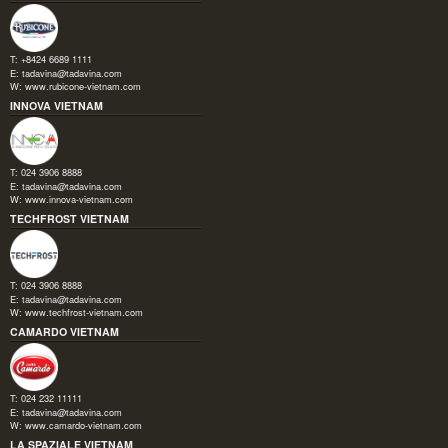
T: +8424 6689 1111
E:
tadavina@tadavina.com
W:
www.rubicone-vietnam.com
INNOVA VIETNAM
T: 024 3906 8888
E:
tadavina@tadavina.com
W:
www.innova-vietnam.com
TECHFROST VIETNAM
T: 024 3906 8888
E:
tadavina@tadavina.com
W:
www.techfrost-vietnam.com
CAMARDO VIETNAM
T: 024 232 11111
E:
tadavina@tadavina.com
W:
www.camardo-vietnam.com
LA SPAZIALE VIETNAM