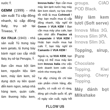
groups
CIAO
,
nước Ý.
Innova Italia
! Bạn cần mua
máy làm lạnh nước hay máy
POD Black
,
GEMM
(1999) - nhà
làm kem slush, sự lựa chọn
tốt nhất là mua
Cofrimell
!
sản xuất Tủ cấp đông
Máy làm kem
Hay bạn muốn mua tủ cấp
nhanh, tủ cấp đông
tươi (Soft serve)
đông nhanh, hãy nghĩ tới
Italy, trụ sở tại
Gemm
ở
VUA KEM
! Bạn
Innova Miss 3G
,
Triveso, Ý.
cần mua máy pha cafe, bạn
Innova Slim 3PA
nên nhớ đến
Fracino và
,
ISA ITALIA
(1943) - nhà
Laspaziale
ở
VUA KEM
!
Innova Slim 3G
,
Hoặc bạn muốn mua hạt
sản xuất Tủ trưng bày
cafe Ý, bạn hãy nghĩ tới
kem gelato, tủ trưng bày
Topping, sirup,
Camardo
ở
VUA KEM
!
bánh ngọt cao cấp nhất
Pure
Ngoài ra, tại
VUA KEM
, bạn
Italy, trụ sở tại Perugia, Ý.
cũng có thể mua máy làm
Chocolate
kem
Innova Italia
cho việc
Bạn cần mua bột làm
Topping
Kiwi
kinh doanh kem cafe của
,
kem, nguyên liệu làm
mình như mong đợi.
Topping
Cherry
,
kem, máy làm kem, sử
Tại đây chúng tôi chỉ bán
Topping
,
dụng dịch vụ liên quan
sản phẩm chính hãng, độc
đến kem ngon, setup nhà
Máy đánh bọt
quyền, có xuất xứ rõ ràng,
hàng kem, quán cafe,
đóng gói chuẩn quốc tế, ghi
Milkshake
làm thương hiệu kem,
rõ ngày sản xuất, ngày hết
FLLOW US