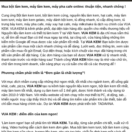
Mua bột làm kem, máy làm kem, máy pha cafe online: thuận tiện, nhanh chóng !
Cung ứng Bột làm kem tươi, bột làm kem cứng, nguyên liệu làm kem, hạt cafe, máy làm
kem tươi, máy làm kem gelato, máy đánh bột kem, tủ đông nhanh, tủ cấp đông kem, tủ
trưng bày kem, máy pha cafe, máy xay hạt cafe, máy milkshake là dịch vụ chính của VUA
KEM. VUA KEM là kênh phân phối, đại diện bán hàng độc quyền cho nhiều thương hiệu về
Nguyên liệu làm kem và thiết bị làm kem Ý tại Việt Nam.
VUA KEM
là địa chỉ mua sắm thú
vị, dễ tìm dễ mua! Bạn có thể mua ngay tại nhà, tại công sở, cửa hàng bằng những tìm
kiếm trên Google để mua được các sản phẩm tốt nhất. Tại
VUA KEM
! Bạn luôn tìm được
sản phẩm cần mua một cách nhanh chóng và dễ dàng. Lướt web, đọc thông tin, xem sản
phẩm cần mua rồi gửi Email, Gọi điện thoại, hoặc kích chuột vào mục đăt hàng trong chi
tiết sản phẩm để đặt hàng. Các đơn hàng của bạn sẽ được
VUA KEM
xử lý nhanh nhất,
thanh toán trước và nhận hàng sau! Thành công
VUA KEM
hôm nay là nhờ vào chữ tín,
chữ tâm trong kinh doanh, sẵn sàng phục vụ cả tuần cho tất cả các thượng đế !
Phương châm phát triển là “Đơn giản là chất lượng”!
Với mục đích nhằm cung cấp những thứ ngon nhất, tốt nhất cho ngành kem, đồ uống giải
khát, cafe, pizza,
VUA KEM
tạo ra kênh bán nguyên liệu kem ngon, bột làm kem tốt nhất,
máy làm kem tốt nhất, dụng cụ làm kem số 1 thế giới, được hình thành và xây dựng từ
năm 2010 ở Việt Nam. Với nhiều website vệ tinh chạy trên mọi thiết bị PC, di dộng, tab…
khiến người truy cập thấy thích thú và dễ dàng tìm kiếm sản phẩm khi cần thiết, bản đồ
chỉ dẫn mua hàng chính xác. Dự án
VUA KEM
được phát triển bởi
TADAVINA
.
VUA KEM : điểm đến của kem ngon!
'Làm kem ngon' bạn sẽ phải tìm tới
VUA KEM.
Tại đây, từng sản phẩm chi tiết, xuất xứ rõ
ràng, Video hướng dẫn cách làm kem đơn giản. Mua bột làm kem tươi, bột làm kem cứng,
bột làm kem sữa chua, hương liệu kem, phụ gia tạo béo, chất ổn định kem một cách dễ