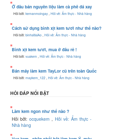
Ở đâu bán nguyên liệu làm cà phê đá xay
Hỏi bởi:
kemanmoingay
,
Hỏi về: Ẩm thực - Nhà hàng
Cách sử dụng bình xịt kem tươi như thế nào?
Hỏi bởi:
binhsitisiAo
,
Hỏi về: Ẩm thực - Nhà hàng
Bình xịt kem tươi, mua ở đâu rẻ !
Hỏi bởi:
vuakem
,
Hỏi về: Ẩm thực - Nhà hàng
Bán máy làm kem TayLor cũ trên toàn Quốc
Hỏi bởi:
maykem_122
,
Hỏi về: Ẩm thực - Nhà hàng
HỎI ĐÁP NỔI BẬT
Làm kem ngon như thế nào ?
Hỏi bởi:
ocquekem
,
Hỏi về: Ẩm thực -
Nhà hàng
Vua kem - phân phối bột làm kem Ý, máy