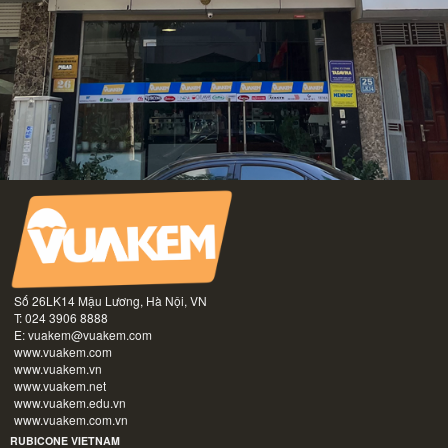
Số 26LK14 Mậu Lương, Hà Nội, VN
T: 024 3906 8888
E:
vuakem@vuakem.com
www.vuakem.com
www.vuakem.vn
www.vuakem.net
www.vuakem.edu.vn
www.vuakem.com.vn
RUBICONE VIETNAM