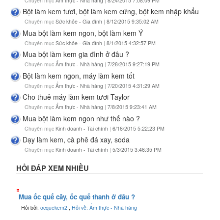
Chuyên mục
Ẩm thực - Nhà hàng
|
8/24/2015 7:08:09 PM
Bột làm kem tươi, bột làm kem cứng, bột kem nhập khẩu
Chuyên mục
Sức khỏe - Gia đình
|
8/12/2015 9:35:02 AM
Mua bột làm kem ngon, bột làm kem Ý
Chuyên mục
Sức khỏe - Gia đình
|
8/1/2015 4:32:57 PM
Mua bột làm kem gia đình ở đâu ?
Chuyên mục
Ẩm thực - Nhà hàng
|
7/28/2015 9:27:19 PM
Bột làm kem ngon, máy làm kem tốt
Chuyên mục
Ẩm thực - Nhà hàng
|
7/20/2015 4:31:29 AM
Cho thuê máy làm kem tươi Taylor
Chuyên mục
Ẩm thực - Nhà hàng
|
7/8/2015 9:23:41 AM
Mua bột làm kem ngon như thế nào ?
Chuyên mục
Kinh doanh - Tài chính
|
6/16/2015 5:22:23 PM
Dạy làm kem, cà phê đá xay, soda
Chuyên mục
Kinh doanh - Tài chính
|
5/3/2015 3:46:35 PM
HỎI ĐÁP XEM NHIỀU
Mua ốc quế cây, ốc quế thanh ở đâu ?
Hỏi bởi:
ocquekem2
,
Hỏi về: Ẩm thực - Nhà hàng