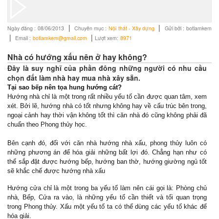
|
|
Ngày đăng :
08/06/2013
Chuyên mục :
Nội thất - Xây dựng
Gửi bởi :
botlamkem
|
|
Email :
botlamkem@gmail.com
Lượt xem:
8971
Nhà có hướng xấu nên ở hay không?
Đây là suy nghĩ của phần đông những người có nhu cầu
chọn đất làm nhà hay mua nhà xây sẵn.
Tại sao bếp nên tọa hung hướng cát?
Hướng nhà chỉ là một trong rất nhiều yếu tố cần được quan tâm, xem
xét. Bởi lẽ, hướng nhà có tốt nhưng không hay về cấu trúc bên trong,
ngoại cảnh hay thời vận không tốt thì căn nhà đó cũng không phải đã
chuẩn theo Phong thủy học.
Bên cạnh đó, đối với căn nhà hướng nhà xấu, phong thủy luôn có
những phương án để hóa giải những bất lợi đó. Chẳng hạn như có
thể sắp đặt được hướng bếp, hướng ban thờ, hướng giường ngủ tốt
sẽ khắc chế được hướng nhà xấu
Hướng cửa chỉ là một trong ba yếu tố làm nên cái gọi là: Phòng chủ
nhà, Bếp, Cửa ra vào, là những yếu tố cần thiết và tối quan trọng
trong Phong thủy. Xấu một yếu tố ta có thể dùng các yếu tố khác để
hóa giải.