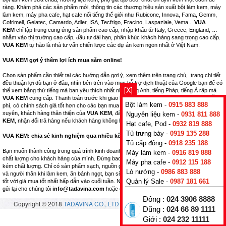
ràng. Khám phá các sản phẩm mới, thông tin các thương hiệu sản xuất bột làm kem, máy
làm kem, máy pha cafe, hạt cafe nổi tiếng thế giới như Rubicone, Innova, Fama, Gemm,
Cofrimell, Gelatec, Camardo, Adler, ISA, Tecfrigo, Fracino, Laspaziale, Vema...
VUA
KEM
chỉ tập trung cung ứng sản phẩm cao cấp, nhập khẩu từ Italy, Greece, England, …
nhằm vào thị trường cao cấp, đầu tư dài hạn, phân khúc khách hàng sang trọng cao cấp.
VUA KEM
tự hào là nhà tư vấn chiến lược các dự án kem ngon nhất ở Việt Nam.
VUA KEM gợi ý thêm lợi ích mua sắm online!
Chọn sản phẩm cần thiết tại các hướng dẫn gợi ý, xem thêm trên trang chủ, trang chi tiết
đều thuận lợi dù bạn ở đâu, nhìn bên trên vào mục hỗ trợ dịch thuật của Google bạn để có
[X]
thể xem bằng thứ tiếng mà bạn yêu thích nhất như tiếng Anh, tiếng Pháp, tiếng Ả rập mà
VUA KEM
cung cấp. Thanh toán trước khi giao hàng, chúng tôi đảm bảo giao hàng miễn
Bột làm kem -
0915 883 888
phí, có chính sách giá tốt hơn cho các bạn mua số lượng nhiều, là khách hàng thường
xuyên, khách hàng thân thiện của
VUA KEM
, đã tham gia học các khóa học tại
VUA
Nguyên liệu kem -
0931 811 888
KEM
, nhận đổi trả hàng nếu khách hàng không hài lòng.
Hạt cafe, Pod -
0932 819 888
Tủ trưng bày -
0919 135 288
VUA KEM: chia sẻ kinh nghiệm qua nhiều kênh bán hàng thuộc hệ thống.
Tủ cấp đông -
0918 235 188
Bạn muốn thành công trong quá trình kinh doanh nhà hàng, hãy nghĩ tới những sản phẩm
Máy làm kem -
0916 819 888
chất lượng cho khách hàng của mình. Đừng bao giờ kinh doanh những mặt hàng nhái,
Máy pha cafe -
0912 115 188
kém chất lượng. Chỉ có sản phẩm sạch, nguồn gốc xuất xứ rõ ràng, tốt cho sức khỏe bạn
Lò nướng -
0986 883 888
và người thân khi làm kem, ăn bánh ngọt, bạn sẽ thành công. Đừng bỏ lỡ cơ hội mua hàng
Quản lý Sale -
0987 181 661
tốt với giá mua tốt nhất hấp dẫn vào cuối tuần. Nhận nhiều, trả ít! Nếu có thắc mắc, hãy
gửi lại cho chúng tôi
info@tadavina.com
hoặc gọi điện
+84 24 3906 8888
Đông :
024 3906 8888
Copyright © 2018
TADAVINA CO., LTD
- All rights reserved.
Vuakem.com
Dũng :
024 66 89 1111
Giới :
024 232 11111