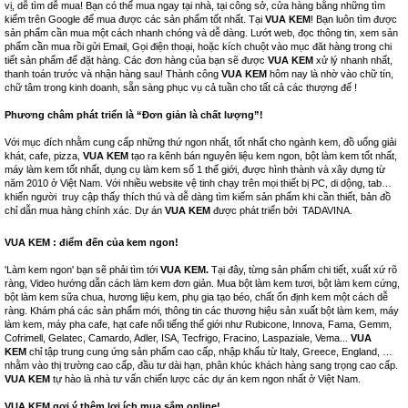
vị, dễ tìm dễ mua! Bạn có thể mua ngay tại nhà, tại công sở, cửa hàng bằng những tìm
kiếm trên Google để mua được các sản phẩm tốt nhất. Tại
VUA KEM
! Bạn luôn tìm được
sản phẩm cần mua một cách nhanh chóng và dễ dàng. Lướt web, đọc thông tin, xem sản
phẩm cần mua rồi gửi Email, Gọi điện thoại, hoặc kích chuột vào mục đăt hàng trong chi
tiết sản phẩm để đặt hàng. Các đơn hàng của bạn sẽ được
VUA KEM
xử lý nhanh nhất,
thanh toán trước và nhận hàng sau! Thành công
VUA KEM
hôm nay là nhờ vào chữ tín,
chữ tâm trong kinh doanh, sẵn sàng phục vụ cả tuần cho tất cả các thượng đế !
Phương châm phát triển là “Đơn giản là chất lượng”!
Với mục đích nhằm cung cấp những thứ ngon nhất, tốt nhất cho ngành kem, đồ uống giải
khát, cafe, pizza,
VUA KEM
tạo ra kênh bán nguyên liệu kem ngon, bột làm kem tốt nhất,
máy làm kem tốt nhất, dụng cụ làm kem số 1 thế giới, được hình thành và xây dựng từ
năm 2010 ở Việt Nam. Với nhiều website vệ tinh chạy trên mọi thiết bị PC, di dộng, tab…
khiến người truy cập thấy thích thú và dễ dàng tìm kiếm sản phẩm khi cần thiết, bản đồ
chỉ dẫn mua hàng chính xác. Dự án
VUA KEM
được phát triển bởi
TADAVINA
.
VUA KEM : điểm đến của kem ngon!
'Làm kem ngon' bạn sẽ phải tìm tới
VUA KEM.
Tại đây, từng sản phẩm chi tiết, xuất xứ rõ
ràng, Video hướng dẫn cách làm kem đơn giản. Mua bột làm kem tươi, bột làm kem cứng,
bột làm kem sữa chua, hương liệu kem, phụ gia tạo béo, chất ổn định kem một cách dễ
ràng. Khám phá các sản phẩm mới, thông tin các thương hiệu sản xuất bột làm kem, máy
làm kem, máy pha cafe, hạt cafe nổi tiếng thế giới như Rubicone, Innova, Fama, Gemm,
Cofrimell, Gelatec, Camardo, Adler, ISA, Tecfrigo, Fracino, Laspaziale, Vema...
VUA
KEM
chỉ tập trung cung ứng sản phẩm cao cấp, nhập khẩu từ Italy, Greece, England, …
nhằm vào thị trường cao cấp, đầu tư dài hạn, phân khúc khách hàng sang trọng cao cấp.
VUA KEM
tự hào là nhà tư vấn chiến lược các dự án kem ngon nhất ở Việt Nam.
VUA KEM gợi ý thêm lợi ích mua sắm online!