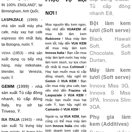
Tủ cấp đông
IN 100% ENGLAND", tại
Birmingham, Anh Quốc.
nhanh E8
,
NƠI !
LASPAZIALE
(1969) -
Bột làm kem
Mua nguyên liệu kem ngon,
nhà sản xuất máy pha
tươi (Soft serve)
hãy nhớ đến
VUAKEM
để
cafe, máy xay hạt cafe
mua bột làm kem
Black Hawaii
espresso lớn nhất Italy,
Rubicone
! Mua máy làm
kem tốt, hãy đến
VUA KEM
Soft
Soft
tại Bologna, nước Ý.
,
để mua máy làm kem
Chocolate
Soft
,
(1953) - nhà sản
Innova Italia
! Bạn cần mua
VEMA
máy làm lạnh nước hay máy
Durian
xuất dụng cụ bếp nhà
,
làm kem slush, sự lựa chọn
hàng, máy milkshake,
tốt nhất là mua
Cofrimell
!
Máy làm kem
blender, tại Venezia,
Hay bạn muốn mua tủ cấp
tươi (Soft serve)
đông nhanh, hãy nghĩ tới
nước Ý.
Gemm
ở
VUA KEM
! Bạn
Innova Miss 3G
,
GEMM
(1999) - nhà
cần mua máy pha cafe, bạn
nên nhớ đến
Fracino và
Innova S Miss
sản xuất Tủ cấp đông
Laspaziale
ở
VUA KEM
!
3PA
Innova Slim
nhanh, tủ cấp đông
,
Hoặc bạn muốn mua hạt
Italy, trụ sở tại
cafe Ý, bạn hãy nghĩ tới
3GA
,
Camardo
ở
VUA KEM
!
Triveso, Ý.
Phụ gia làm
Ngoài ra, tại
VUA KEM
, bạn
ISA ITALIA
(1943) - nhà
cũng có thể mua máy làm
kem (Additives)
sản xuất Tủ trưng bày
kem
Innova Italia
cho việc
kinh doanh kem cafe của