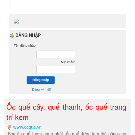
ĐĂNG NHẬP
Tên đăng nhập:
Mật khẩu:
Đăng ký mới?
Ốc quế cây, quế thanh, ốc quế trang
trí kem
www.ocque.vn
Bán ốc quế thơm ngon nhất, ốc quế được làm thủ công cho