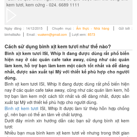
kem tươi, kem cứng - 024. 6689 1111
|
|
Ngày đăng :
14/12/2015
Chuyên mục :
Ẩm thực - Nhà hàng
Gửi bởi :
|
|
binhsitisiAo
Email :
vuakem@gmail.com
Lượt xem:
8573
Cách sử dụng bình xịt kem tươi như thế nào?
Bình xịt kem tươi ISI, Whip It đang được dùng rất phổ biến
hiện nay ở các quán cafe take away, cũng như các quán
làm kem, hỗ trợ bạn làm kem một cách tốt nhất và dễ dàng
nhất, được sản xuất tại Mỹ với thiết kế phù hợp cho người
dùng.
Bình xịt kem tươi ISI, Whip It đang được dùng rất phổ biến hiện
nay ở các quán cafe take away, cũng như các quán làm kem, hỗ
trợ bạn làm kem một cách tốt nhất và dễ dàng nhất, được sản
xuất tại Mỹ với thiết kế phù hợp cho người dùng.
Bình xịt kem tươi
ISI, Whip It được làm từ thép hỗn hợp chống
gỉ, nên bạn có thể an tâm về chất lượng.
Dưới đây mình xin hướng dẫn các bạn sử dụng bình xịt kem
tươi:
Nhiều bạn mua bình kem xịt kem tươi về nhưng trong thời gian