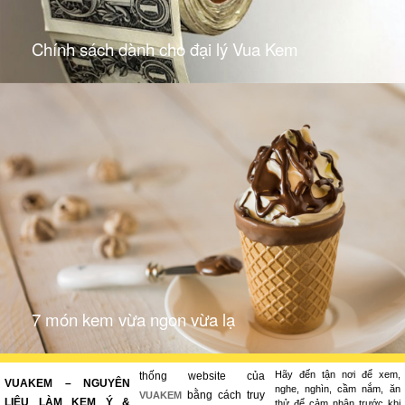
Chính sách dành cho đại lý Vua Kem
7 món kem vừa ngon vừa lạ
Hãy đến tận nơi để xem,
thống website của
VUAKEM – NGUYÊN
nghe, nghìn, cầm nắm, ăn
bằng cách truy
VUAKEM
LIỆU LÀM KEM Ý &
thử để cảm nhận trước khi