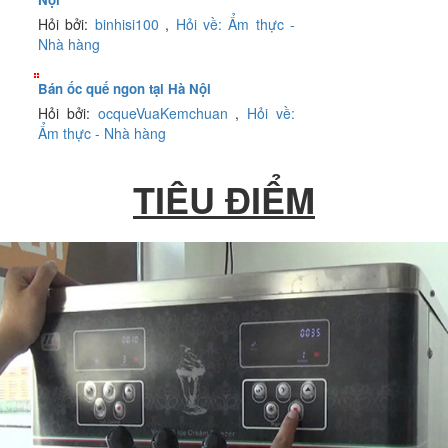
Hỏi bởi:
binhisi100
,
Hỏi về: Ẩm thực -
Nhà hàng
Bán ốc quế ngon tại Hà Nội
Hỏi bởi:
ocqueVuaKemchuan
,
Hỏi về:
Ẩm thực - Nhà hàng
TIÊU ĐIỂM