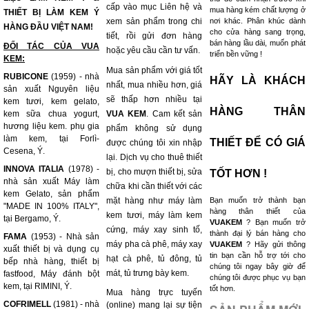
cấp vào mục Liên hệ và
mua hàng kém chất lượng ở
THIẾT BỊ LÀM KEM Ý
xem sản phẩm trong chi
nơi khác. Phân khúc dành
HÀNG ĐẦU VIỆT NAM!
cho cửa hàng sang trọng,
tiết, rồi gửi đơn hàng
bán hàng lầu dài, muốn phát
ĐỐI TÁC CỦA VUA
hoặc yêu cầu cần tư vấn.
triển bền vững !
KEM:
Mua sản phẩm với giá tốt
RUBICONE
(1959) - nhà
HÃY LÀ KHÁCH
nhất, mua nhiều hơn, giá
sản xuất Nguyên liệu
sẽ thấp hơn nhiều tại
kem tươi, kem gelato,
HÀNG THÂN
kem sữa chua yogurt,
VUA KEM
. Cam kết sản
hương liệu kem. phụ gia
phẩm không sử dụng
làm kem, tại Forlì-
THIẾT ĐỂ CÓ GIÁ
được chúng tôi xin nhập
Cesena, Ý.
lại. Dịch vụ cho thuê thiết
INNOVA ITALIA
(1978) -
bị, cho mượn thiết bị, sửa
TỐT HƠN !
nhà sản xuất Máy làm
chữa khi cần thiết với các
kem Gelato, sản phẩm
mặt hàng như máy làm
Bạn muốn trở thành bạn
"MADE IN 100% ITALY",
hàng thân thiết của
kem tươi, máy làm kem
tại Bergamo, Ý.
VUAKEM
? Bạn muốn trở
cứng, máy xay sinh tố,
thành đại lý bán hàng cho
FAMA
(1953) - Nhà sản
máy pha cà phê, máy xay
VUAKEM
? Hãy gửi thông
xuất thiết bị và dụng cụ
tin bạn cần hỗ trợ tới cho
hạt cà phê, tủ đông, tủ
bếp nhà hàng, thiết bị
chúng tôi ngay bây giờ để
mát, tủ trưng bày kem.
fastfood, Máy đánh bột
chúng tôi được phục vụ bạn
kem, tại RIMINI, Ý.
tốt hơn.
Mua hàng trực tuyến
COFRIMELL
(1981) - nhà
(online) mang lại sự tiện