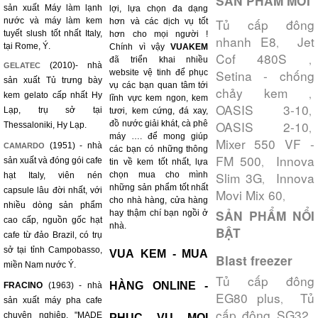
SẢN PHẨM MỚI
sản xuất Máy làm lạnh
lợi, lựa chọn đa dạng
nước và máy làm kem
Tủ cấp đông
hơn và các dịch vụ tốt
tuyết slush tốt nhất Italy,
hơn cho mọi người !
nhanh E8
Jet
,
tại Rome, Ý.
Chính vì vậy
VUAKEM
Cof 480S
,
đã triển khai nhiều
(2010)- nhà
GELATEC
Setina - chống
website vệ tinh để phục
sản xuất Tủ trưng bày
vụ các bạn quan tâm tới
chảy kem
,
kem gelato cấp nhất Hy
lĩnh vực kem ngon, kem
OASIS 3-10
,
Lạp, trụ sở tại
tươi, kem cứng, đá xay,
OASIS 2-10
đồ nước giải khát, cà phê
Thessaloniki, Hy Lạp.
,
máy …. để mong giúp
Mixer 550 VF -
(1951) - nhà
CAMARDO
các bạn có những thông
FM 500
Innova
,
sản xuất và đóng gói cafe
tin về kem tốt nhất, lựa
Slim 3G
Innova
chọn mua cho mình
hạt Italy, viên nén
,
những sản phẩm tốt nhất
capsule lâu đời nhất, với
Movi Mix 60
,
cho nhà hàng, cửa hàng
nhiều dòng sản phẩm
SẢN PHẨM NỔI
hay thậm chí bạn ngồi ở
cao cấp, nguồn gốc hạt
nhà.
BẬT
cafe từ đảo Brazil, có trụ
sở tại tỉnh Campobasso,
VUA KEM - MUA
Blast freezer
miền Nam nước Ý.
Tủ cấp đông
HÀNG ONLINE -
FRACINO
(1963) - nhà
EG80 plus
Tủ
,
sản xuất máy pha cafe
cấp đông SG32
,
chuyên nghiệp, "MADE
PHỤC VỤ MỌI