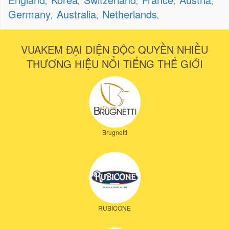
,
,
,
,
,
Germany
Australia
Netherlands
,
,
,
VUAKEM ĐẠI DIỆN ĐỘC QUYỀN NHIỀU
THƯƠNG HIỆU NỔI TIẾNG THẾ GIỚI
Brugnetti
RUBICONE