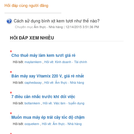
Hỏi đáp cùng người đăng
Cách sử dụng bình xịt kem tươi như thế nào?
Chuyên mục
Ẩm thực - Nhà hàng
|
12/14/2015 3:51:36 PM
HỎI ĐÁP XEM NHIỀU
Cho thuê máy làm kem tươi giá rẻ
Hỏi bởi:
maylamkem
,
Hỏi về: Kinh doanh - Tài chính
Bán máy xay Vitamix 220 V, giá rẻ nhất
Hỏi bởi:
caphedaxay
,
Hỏi về: Ẩm thực - Nhà hàng
7 điều cân nhắc trước khi đổi việc
Hỏi bởi:
botlamkem
,
Hỏi về: Việc làm - tuyển dụng
Muốn mua máy ép trái cây tốc độ chậm
Hỏi bởi:
ocquekem
,
Hỏi về: Ẩm thực - Nhà hàng