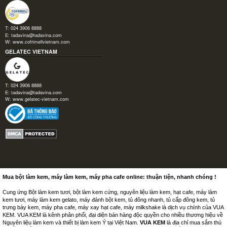
T: 024 3906 8888
E:
tadavina@tadavina.com
W:
www.cofrimellvietnam.com
GELATEC VIETNAM
T: 024 3906 8888
E:
tadavina@tadavina.com
W:
www.gelatec-vietnam.com
Mua bột làm kem, máy làm kem, máy pha cafe online: thuận tiện, nhanh chóng !
Cung ứng Bột làm kem tươi, bột làm kem cứng, nguyên liệu làm kem, hạt cafe, máy làm
kem tươi, máy làm kem gelato, máy đánh bột kem, tủ đông nhanh, tủ cấp đông kem, tủ
trưng bày kem, máy pha cafe, máy xay hạt cafe, máy milkshake là dịch vụ chính của VUA
KEM. VUA KEM là kênh phân phối, đại diện bán hàng độc quyền cho nhiều thương hiệu về
Nguyên liệu làm kem và thiết bị làm kem Ý tại Việt Nam.
VUA KEM
là địa chỉ mua sắm thú