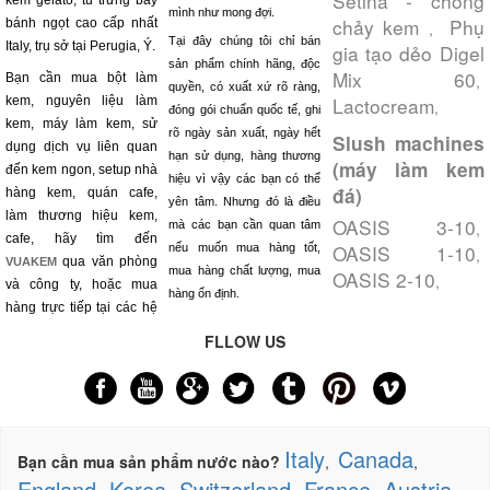
Setina - chống
kem gelato, tủ trưng bày
mình như mong đợi.
chảy kem
Phụ
bánh ngọt cao cấp nhất
,
Tại đây chúng tôi chỉ bán
Italy, trụ sở tại Perugia, Ý.
gia tạo dẻo Digel
sản phẩm chính hãng, độc
Mix 60
Bạn cần mua bột làm
,
quyền, có xuất xứ rõ ràng,
Lactocream
kem, nguyên liệu làm
,
đóng gói chuẩn quốc tế, ghi
kem, máy làm kem, sử
rõ ngày sản xuất, ngày hết
Slush machines
dụng dịch vụ liên quan
hạn sử dụng, hàng thương
(máy làm kem
đến kem ngon, setup nhà
hiệu vì vậy các bạn có thể
đá)
hàng kem, quán cafe,
yên tâm. Nhưng đó là điều
làm thương hiệu kem,
OASIS 3-10
mà các bạn cần quan tâm
,
cafe, hãy tìm đến
OASIS 1-10
nếu muốn mua hàng tốt,
,
qua văn phòng
VUAKEM
mua hàng chất lượng, mua
OASIS 2-10
,
và công ty, hoặc mua
hàng ổn định.
hàng trực tiếp tại các hệ
FLLOW US
Italy
Canada
Bạn cần mua sản phẩm nước nào?
,
,
England
Korea
Switzerland
France
Austria