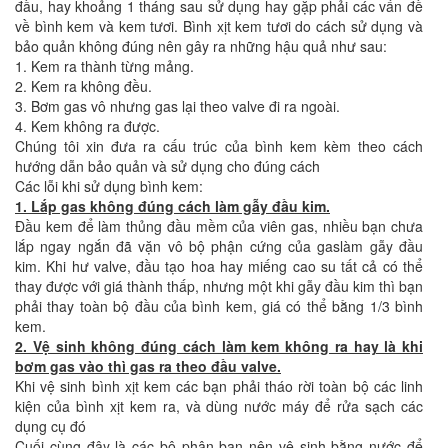
đầu, hay khoảng 1 tháng sau sử dụng hay gặp phải các vấn đề
về bình kem và kem tươi. Bình xịt kem tươi do cách sử dụng và
bảo quản không đúng nên gây ra những hậu quả như sau:
1. Kem ra thành từng mảng.
2. Kem ra không đều.
3. Bơm gas vô nhưng gas lại theo valve đi ra ngoài.
4. Kem không ra được.
Chúng tôi xin đưa ra cấu trúc của bình kem kèm theo cách
hướng dẫn bảo quản và sử dụng cho đúng cách
Các lỗi khi sử dụng bình kem:
1. Lắp gas không đúng cách làm gẫy đầu kim.
Đầu kem để làm thủng đầu mềm của viên gas, nhiều bạn chưa
lắp ngay ngắn đã vặn vô bộ phận cứng của gaslàm gẫy đầu
kim. Khi hư valve, đầu tạo hoa hay miếng cao su tất cả có thể
thay được với giá thành thấp, nhưng một khi gẫy đầu kim thì bạn
phải thay toàn bộ đầu của bình kem, giá có thể bằng 1/3 bình
kem.
2. Vệ sinh không đúng cách làm kem không ra hay là khi
bơm gas vào thì gas ra theo đầu valve.
Khi vệ sinh bình xịt kem các bạn phải tháo rời toàn bộ các linh
kiện của bình xịt kem ra, và dùng nước máy để rửa sạch các
dụng cụ đó
Cuối cùng đây là các bộ phận bạn nên vệ sinh bằng nước để