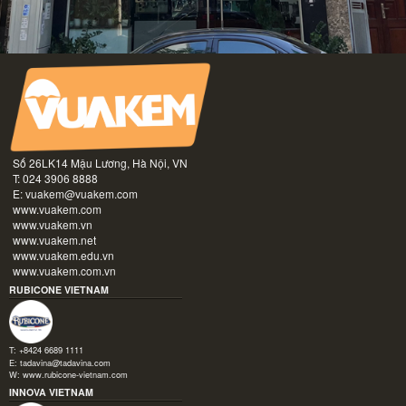
Số 26LK14 Mậu Lương, Hà Nội, VN
T: 024 3906 8888
E:
vuakem@vuakem.com
www.vuakem.com
www.vuakem.vn
www.vuakem.net
www.vuakem.edu.vn
www.vuakem.com.vn
RUBICONE VIETNAM
T: +8424 6689 1111
E:
tadavina@tadavina.com
W:
www.rubicone-vietnam.com
INNOVA VIETNAM