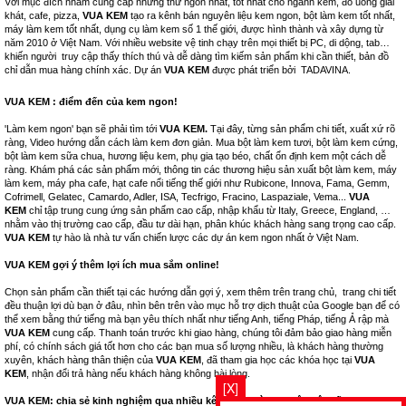
Với mục đích nhằm cung cấp những thứ ngon nhất, tốt nhất cho ngành kem, đồ uống giải
khát, cafe, pizza,
VUA KEM
tạo ra kênh bán nguyên liệu kem ngon, bột làm kem tốt nhất,
máy làm kem tốt nhất, dụng cụ làm kem số 1 thế giới, được hình thành và xây dựng từ
năm 2010 ở Việt Nam. Với nhiều website vệ tinh chạy trên mọi thiết bị PC, di dộng, tab…
khiến người truy cập thấy thích thú và dễ dàng tìm kiếm sản phẩm khi cần thiết, bản đồ
chỉ dẫn mua hàng chính xác. Dự án
VUA KEM
được phát triển bởi
TADAVINA
.
VUA KEM : điểm đến của kem ngon!
'Làm kem ngon' bạn sẽ phải tìm tới
VUA KEM.
Tại đây, từng sản phẩm chi tiết, xuất xứ rõ
ràng, Video hướng dẫn cách làm kem đơn giản. Mua bột làm kem tươi, bột làm kem cứng,
bột làm kem sữa chua, hương liệu kem, phụ gia tạo béo, chất ổn định kem một cách dễ
ràng. Khám phá các sản phẩm mới, thông tin các thương hiệu sản xuất bột làm kem, máy
làm kem, máy pha cafe, hạt cafe nổi tiếng thế giới như Rubicone, Innova, Fama, Gemm,
Cofrimell, Gelatec, Camardo, Adler, ISA, Tecfrigo, Fracino, Laspaziale, Vema...
VUA
KEM
chỉ tập trung cung ứng sản phẩm cao cấp, nhập khẩu từ Italy, Greece, England, …
nhằm vào thị trường cao cấp, đầu tư dài hạn, phân khúc khách hàng sang trọng cao cấp.
VUA KEM
tự hào là nhà tư vấn chiến lược các dự án kem ngon nhất ở Việt Nam.
VUA KEM gợi ý thêm lợi ích mua sắm online!
Chọn sản phẩm cần thiết tại các hướng dẫn gợi ý, xem thêm trên trang chủ, trang chi tiết
đều thuận lợi dù bạn ở đâu, nhìn bên trên vào mục hỗ trợ dịch thuật của Google bạn để có
thể xem bằng thứ tiếng mà bạn yêu thích nhất như tiếng Anh, tiếng Pháp, tiếng Ả rập mà
VUA KEM
cung cấp. Thanh toán trước khi giao hàng, chúng tôi đảm bảo giao hàng miễn
phí, có chính sách giá tốt hơn cho các bạn mua số lượng nhiều, là khách hàng thường
xuyên, khách hàng thân thiện của
VUA KEM
, đã tham gia học các khóa học tại
VUA
KEM
, nhận đổi trả hàng nếu khách hàng không hài lòng.
[X]
VUA KEM: chia sẻ kinh nghiệm qua nhiều kênh bán hàng thuộc hệ thống.