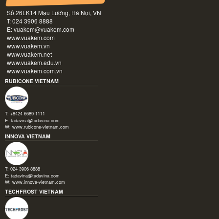
Số 26LK14 Mậu Lương, Hà Nội, VN
T: 024 3906 8888
E:
vuakem@vuakem.com
www.vuakem.com
www.vuakem.vn
www.vuakem.net
www.vuakem.edu.vn
www.vuakem.com.vn
RUBICONE VIETNAM
T: +8424 6689 1111
E:
tadavina@tadavina.com
W:
www.rubicone-vietnam.com
INNOVA VIETNAM
T: 024 3906 8888
E:
tadavina@tadavina.com
W:
www.innova-vietnam.com
TECHFROST VIETNAM