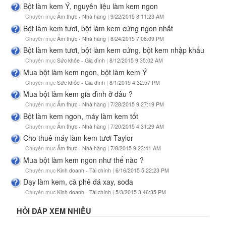
Bột làm kem Ý, nguyên liệu làm kem ngon
Chuyên mục
Ẩm thực - Nhà hàng
|
9/22/2015 8:11:23 AM
Bột làm kem tươi, bột làm kem cứng ngon nhất
Chuyên mục
Ẩm thực - Nhà hàng
|
8/24/2015 7:08:09 PM
Bột làm kem tươi, bột làm kem cứng, bột kem nhập khẩu
Chuyên mục
Sức khỏe - Gia đình
|
8/12/2015 9:35:02 AM
Mua bột làm kem ngon, bột làm kem Ý
Chuyên mục
Sức khỏe - Gia đình
|
8/1/2015 4:32:57 PM
Mua bột làm kem gia đình ở đâu ?
Chuyên mục
Ẩm thực - Nhà hàng
|
7/28/2015 9:27:19 PM
Bột làm kem ngon, máy làm kem tốt
Chuyên mục
Ẩm thực - Nhà hàng
|
7/20/2015 4:31:29 AM
Cho thuê máy làm kem tươi Taylor
Chuyên mục
Ẩm thực - Nhà hàng
|
7/8/2015 9:23:41 AM
Mua bột làm kem ngon như thế nào ?
Chuyên mục
Kinh doanh - Tài chính
|
6/16/2015 5:22:23 PM
Dạy làm kem, cà phê đá xay, soda
Chuyên mục
Kinh doanh - Tài chính
|
5/3/2015 3:46:35 PM
HỎI ĐÁP XEM NHIỀU