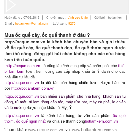
|
|
|
Ngày đăng :
07/06/2013
Chuyên mục :
Lĩnh vực khác
Gửi bởi :
botlamkem
|
Email :
botlamkem@gmail.com
Lượt xem:
9270
Mua ốc quế cây, ốc quế thanh ở đâu ?
http://ocque.com.vn là kênh bán chuyên bán và giới thiệu
về ốc quế cây, ốc quế thanh dẹp, ốc quế thơm ngon được
làm thủ công, đóng gói hút chân không cho các cửa hàng
kem trên toàn quốc.
http://ocque.com.vn
là cũng là kênh cung cấp và phân phối các
thiết
bị
làm kem
tươi, kem cứng cao cấp nhập khẩu từ Ý dành cho các
nhà đầu tư lâu dài.
http://ocque.com.vn
là đối tác bán hàng chiến lược được bảo trợ
bởi
http://botlamkem.com.vn
http://ocque.com.vn
bán nhiều sản phẩm cho nhà hàng, khách sạn tủ
đông, tủ mát, tủ làm đông cấp tốc, máy rửa bát, máy cà phê, lò chiên
và lò nướng
được nhập khẩu từ Mỹ, Ý.
http://ocque.com.vn
là kênh bán hàng, tư vấn sản phẩm
ốc quế
thơm
,
ốc quế ngon nhất
và chia sẻ thành công
botlamkem.com.vn
Tham khảo:
và
ocque
botlamkem
www.
.com.vn
www.
.com.vn