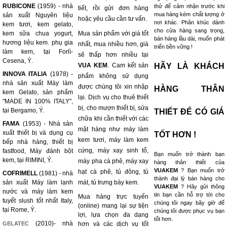
RUBICONE
(1959) - nhà
thử để cảm nhận trước khi
tiết, rồi gửi đơn hàng
mua hàng kém chất lượng ở
sản xuất Nguyên liệu
hoặc yêu cầu cần tư vấn.
nơi khác. Phân khúc dành
kem tươi, kem gelato,
cho cửa hàng sang trọng,
kem sữa chua yogurt,
Mua sản phẩm với giá tốt
bán hàng lầu dài, muốn phát
hương liệu kem. phụ gia
nhất, mua nhiều hơn, giá
triển bền vững !
làm kem, tại Forlì-
sẽ thấp hơn nhiều tại
Cesena, Ý.
VUA KEM
. Cam kết sản
HÃY LÀ KHÁCH
INNOVA ITALIA
(1978) -
phẩm không sử dụng
nhà sản xuất Máy làm
được chúng tôi xin nhập
HÀNG THÂN
kem Gelato, sản phẩm
lại. Dịch vụ cho thuê thiết
"MADE IN 100% ITALY",
bị, cho mượn thiết bị, sửa
tại Bergamo, Ý.
THIẾT ĐỂ CÓ GIÁ
chữa khi cần thiết với các
FAMA
(1953) - Nhà sản
mặt hàng như máy làm
xuất thiết bị và dụng cụ
TỐT HƠN !
kem tươi, máy làm kem
bếp nhà hàng, thiết bị
cứng, máy xay sinh tố,
fastfood, Máy đánh bột
Bạn muốn trở thành bạn
kem, tại RIMINI, Ý.
máy pha cà phê, máy xay
hàng thân thiết của
VUAKEM
? Bạn muốn trở
hạt cà phê, tủ đông, tủ
COFRIMELL
(1981) - nhà
thành đại lý bán hàng cho
sản xuất Máy làm lạnh
mát, tủ trưng bày kem.
VUAKEM
? Hãy gửi thông
nước và máy làm kem
tin bạn cần hỗ trợ tới cho
Mua hàng trực tuyến
tuyết slush tốt nhất Italy,
chúng tôi ngay bây giờ để
(online) mang lại sự tiện
tại Rome, Ý.
chúng tôi được phục vụ bạn
lợi, lựa chọn đa dạng
tốt hơn.
(2010)- nhà
GELATEC
hơn và các dịch vụ tốt