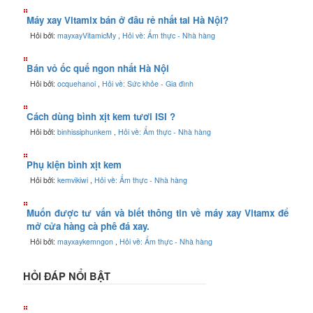
Máy xay Vitamix bán ở đâu rẻ nhất tai Hà Nội?
Hỏi bởi:
mayxayVitamicMy
,
Hỏi về: Ẩm thực - Nhà hàng
Bán vỏ ốc quế ngon nhất Hà Nội
Hỏi bởi:
ocquehanoi
,
Hỏi về: Sức khỏe - Gia đình
Cách dùng bình xịt kem tươi ISI ?
Hỏi bởi:
binhissiphunkem
,
Hỏi về: Ẩm thực - Nhà hàng
Phụ kiện bình xịt kem
Hỏi bởi:
kemvikiwi
,
Hỏi về: Ẩm thực - Nhà hàng
Muốn được tư vấn và biết thông tin về máy xay Vitamx để
mở cửa hàng cà phê đá xay.
Hỏi bởi:
mayxaykemngon
,
Hỏi về: Ẩm thực - Nhà hàng
HỎI ĐÁP NỔI BẬT