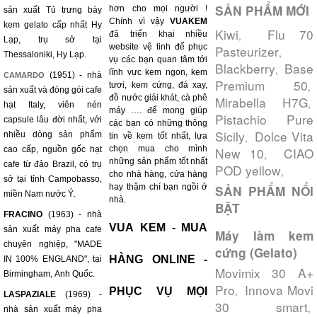
SẢN PHẨM MỚI
hơn cho mọi người !
sản xuất Tủ trưng bày
Chính vì vậy
VUAKEM
kem gelato cấp nhất Hy
Kiwi
Flu 70
,
đã triển khai nhiều
Lạp, trụ sở tại
website vệ tinh để phục
Pasteurizer
,
Thessaloniki, Hy Lạp.
vụ các bạn quan tâm tới
Blackberry
Base
,
lĩnh vực kem ngon, kem
(1951) - nhà
CAMARDO
Premium 50
,
tươi, kem cứng, đá xay,
sản xuất và đóng gói cafe
đồ nước giải khát, cà phê
Mirabella H7G
,
hạt Italy, viên nén
máy …. để mong giúp
Pistachio Pure
capsule lâu đời nhất, với
các bạn có những thông
Sicily
Dolce Vita
nhiều dòng sản phẩm
,
tin về kem tốt nhất, lựa
chọn mua cho mình
cao cấp, nguồn gốc hạt
New 10
CIAO
,
những sản phẩm tốt nhất
cafe từ đảo Brazil, có trụ
POD yellow
,
cho nhà hàng, cửa hàng
sở tại tỉnh Campobasso,
hay thậm chí bạn ngồi ở
SẢN PHẨM NỔI
miền Nam nước Ý.
nhà.
BẬT
FRACINO
(1963) - nhà
VUA KEM - MUA
sản xuất máy pha cafe
Máy làm kem
chuyên nghiệp, "MADE
cứng (Gelato)
HÀNG ONLINE -
IN 100% ENGLAND", tại
Movimix 30 A+
Birmingham, Anh Quốc.
Pro
Innova Movi
,
PHỤC VỤ MỌI
LASPAZIALE
(1969) -
30 smart
,
nhà sản xuất máy pha