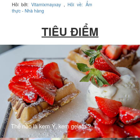
Hỏi bởi:
Vitamixmayxay
,
Hỏi về: Ẩm
thực - Nhà hàng
TIÊU ĐIỂM
Thế nào là kem Ý, kem gelato ?