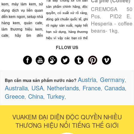
Cà phê (Coffee)
Tại đây chúng tôi chỉ bán
kem, máy làm kem, sử
sản phẩm chính hãng, độc
CREMOSA 50
dụng dịch vụ liên quan
quyền, có xuất xứ rõ ràng,
Pcs
PID2 E
,
,
đến kem ngon, setup nhà
đóng gói chuẩn quốc tế, ghi
Hesperia - coffee
hàng kem, quán cafe,
rõ ngày sản xuất, ngày hết
beans- 1kg
làm thương hiệu kem,
,
hạn sử dụng, hàng thương
cafe, hãy tìm đến
hiệu vì vậy các bạn có thể
FLLOW US
Austria
Germany
Bạn cần mua sản phẩm nước nào?
,
,
Australia
USA
Netherlands
France
Canada
,
,
,
,
,
Greece
China
Turkey
,
,
,
VUAKEM ĐẠI DIỆN ĐỘC QUYỀN NHIỀU
THƯƠNG HIỆU NỔI TIẾNG THẾ GIỚI