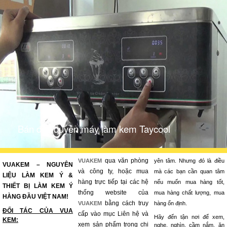
Bán độc quyền máy làm kem Taycool
qua văn phòng
VUAKEM
yên tâm. Nhưng đó là điều
VUAKEM – NGUYÊN
và công ty, hoặc mua
mà các bạn cần quan tâm
LIỆU LÀM KEM Ý &
hàng trực tiếp tại các hệ
nếu muốn mua hàng tốt,
THIẾT BỊ LÀM KEM Ý
thống website của
mua hàng chất lượng, mua
HÀNG ĐẦU VIỆT NAM!
bằng cách truy
VUAKEM
hàng ổn định.
ĐỐI TÁC CỦA VUA
cấp vào mục Liên hệ và
Hãy đến tận nơi để xem,
KEM:
xem sản phẩm trong chi
nghe, nghìn, cầm nắm, ăn