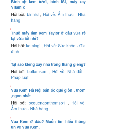
Bình xịt kem tươi, bình ISI, máy xay
Vitamix
Hỏi bởi:
binhisi
,
Hỏi về: Ẩm thực - Nhà
hàng
Thuê máy làm kem Taylor ở đâu vừa rẻ
lại vừa tốt nhỉ?
Hỏi bởi:
kemlagi
,
Hỏi về: Sức khỏe - Gia
đình
Tại sao kiêng xây nhà trong tháng giêng?
Hỏi bởi:
botlamkem
,
Hỏi về: Nhà đất -
Pháp luật
Vua Kem Hà Nội bán ốc quế giòn , thơm
,ngon nhất
Hỏi bởi:
ocquengonthomso1
,
Hỏi về:
Ẩm thực - Nhà hàng
Vua Kem ở đâu? Muốn tìm hiểu thông
tin về Vua Kem.