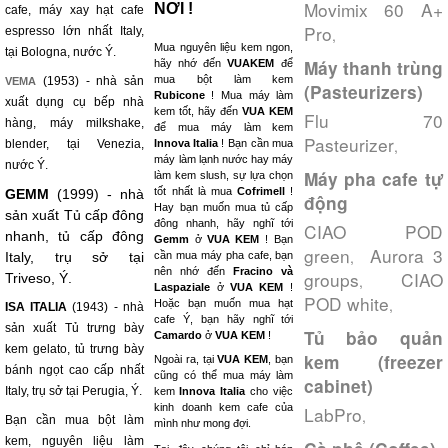
Movimix 60 A+
NƠI !
cafe, máy xay hạt cafe
Pro
espresso lớn nhất Italy,
,
Mua nguyên liệu kem ngon,
tại Bologna, nước Ý.
Máy thanh trùng
hãy nhớ đến
VUAKEM
để
mua bột làm kem
(1953) - nhà sản
VEMA
(Pasteurizers)
Rubicone
! Mua máy làm
xuất dụng cụ bếp nhà
kem tốt, hãy đến
VUA KEM
Flu 70
hàng, máy milkshake,
để mua máy làm kem
Pasteurizer
,
blender, tại Venezia,
Innova Italia
! Bạn cần mua
máy làm lạnh nước hay máy
nước Ý.
Máy pha cafe tự
làm kem slush, sự lựa chọn
tốt nhất là mua
Cofrimell
!
GEMM
(1999) - nhà
động
Hay bạn muốn mua tủ cấp
sản xuất Tủ cấp đông
đông nhanh, hãy nghĩ tới
CIAO POD
nhanh, tủ cấp đông
Gemm
ở
VUA KEM
! Bạn
green
Aurora 3
,
Italy, trụ sở tại
cần mua máy pha cafe, bạn
nên nhớ đến
Fracino và
groups
CIAO
Triveso, Ý.
,
Laspaziale
ở
VUA KEM
!
POD white
,
Hoặc bạn muốn mua hạt
ISA ITALIA
(1943) - nhà
cafe Ý, bạn hãy nghĩ tới
sản xuất Tủ trưng bày
Tủ bảo quản
Camardo
ở
VUA KEM
!
kem gelato, tủ trưng bày
kem (freezer
Ngoài ra, tại
VUA KEM
, bạn
bánh ngọt cao cấp nhất
cũng có thể mua máy làm
cabinet)
Italy, trụ sở tại Perugia, Ý.
kem
Innova Italia
cho việc
kinh doanh kem cafe của
LabPro
,
Bạn cần mua bột làm
mình như mong đợi.
kem, nguyên liệu làm