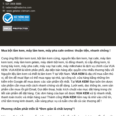
T: 024 3906 8888
E:
tadavina@tadavina.com
W:
www.gelatec-vietnam.com
Mua bột làm kem, máy làm kem, máy pha cafe online: thuận tiện, nhanh chóng !
Cung ứng Bột làm kem tươi, bột làm kem cứng, nguyên liệu làm kem, hạt cafe, máy làm
kem tươi, máy làm kem gelato, máy đánh bột kem, tủ đông nhanh, tủ cấp đông kem, tủ
trưng bày kem, máy pha cafe, máy xay hạt cafe, máy milkshake là dịch vụ chính của VUA
KEM. VUA KEM là kênh phân phối, đại diện bán hàng độc quyền cho nhiều thương hiệu về
Nguyên liệu làm kem và thiết bị làm kem Ý tại Việt Nam.
VUA KEM
là địa chỉ mua sắm thú
vị, dễ tìm dễ mua! Bạn có thể mua ngay tại nhà, tại công sở, cửa hàng bằng những tìm
kiếm trên Google để mua được các sản phẩm tốt nhất. Tại
VUA KEM
! Bạn luôn tìm được
sản phẩm cần mua một cách nhanh chóng và dễ dàng. Lướt web, đọc thông tin, xem sản
phẩm cần mua rồi gửi Email, Gọi điện thoại, hoặc kích chuột vào mục đăt hàng trong chi
tiết sản phẩm để đặt hàng. Các đơn hàng của bạn sẽ được
VUA KEM
xử lý nhanh nhất,
thanh toán trước và nhận hàng sau! Thành công
VUA KEM
hôm nay là nhờ vào chữ tín,
chữ tâm trong kinh doanh, sẵn sàng phục vụ cả tuần cho tất cả các thượng đế !
Phương châm phát triển là “Đơn giản là chất lượng”!