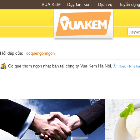
VUA KEM
Dạy làm kem
Dịch vụ
Tuyển dụng
Hỏi đáp của:
ocquengonngon
Ốc quế thơm ngon nhất bán tại công ty Vua Kem Hà Nội.
Ẩm thực - Nhà h