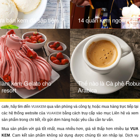
ưa bán kem đã sập tiệm ?
14 quán kem ngon nhất 
 làm kem Gelato cho
Thế nào là Cà phê Robu
 resort
Arabica
cafe, hãy tìm đến
qua văn phòng và công ty, hoặc mua hàng trực tiếp tại
VUAKEM
các hệ thống website của
bằng cách truy cấp vào mục Liên hệ và xem
VUAKEM
sản phẩm trong chi tiết, rồi gửi đơn hàng hoặc yêu cầu cần tư vấn.
Mua sản phẩm với giá tốt nhất, mua nhiều hơn, giá sẽ thấp hơn nhiều tại
VUA
KEM
. Cam kết sản phẩm không sử dụng được chúng tôi xin nhập lại. Dịch vụ