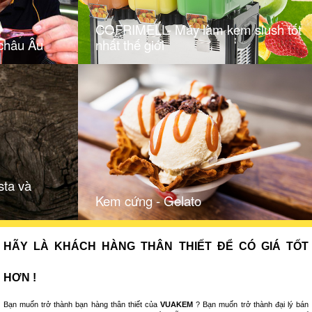
COFRIMELL- Máy làm kem slush tốt
châu Âu
nhất thế giới
sta và
Kem cứng - Gelato
HÃY LÀ KHÁCH HÀNG THÂN THIẾT ĐỂ CÓ GIÁ TỐT
HƠN !
Bạn muốn trở thành bạn hàng thân thiết của
VUAKEM
? Bạn muốn trở thành đại lý bán