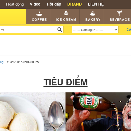
Hoạt động
Video
Hỏi đáp
BRAND
LIÊN HỆ
SHOP
KEM NGON
HẠT CAFE
NHÀ HÀNG
DEALE
COFFEE
ICE CREAM
BAKERY
BEVERAGE
CA
|
àng
12/28/2015 3:04:30 PM
TIÊU ĐIỂM