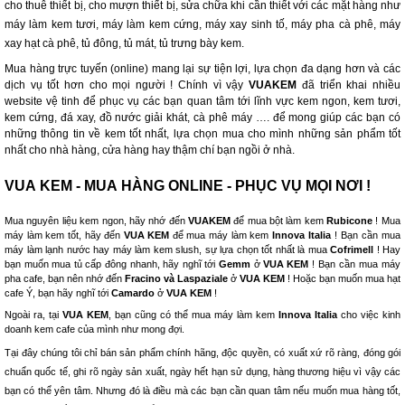
cho thuê thiết bị, cho mượn thiết bị, sửa chữa khi cần thiết với các mặt hàng như
máy làm kem tươi, máy làm kem cứng, máy xay sinh tố, máy pha cà phê, máy
xay hạt cà phê, tủ đông, tủ mát, tủ trưng bày kem.
Mua hàng trực tuyến (online) mang lại sự tiện lợi, lựa chọn đa dạng hơn và các
dịch vụ tốt hơn cho mọi người ! Chính vì vậy
VUAKEM
đã triển khai nhiều
website vệ tinh để phục vụ các bạn quan tâm tới lĩnh vực kem ngon, kem tươi,
kem cứng, đá xay, đồ nước giải khát, cà phê máy …. để mong giúp các bạn có
những thông tin về kem tốt nhất, lựa chọn mua cho mình những sản phẩm tốt
nhất cho nhà hàng, cửa hàng hay thậm chí bạn ngồi ở nhà.
VUA KEM - MUA HÀNG ONLINE - PHỤC VỤ MỌI NƠI !
Mua nguyên liệu kem ngon, hãy nhớ đến
VUAKEM
để mua bột làm kem
Rubicone
! Mua
máy làm kem tốt, hãy đến
VUA KEM
để mua máy làm kem
Innova Italia
! Bạn cần mua
máy làm lạnh nước hay máy làm kem slush, sự lựa chọn tốt nhất là mua
Cofrimell
! Hay
bạn muốn mua tủ cấp đông nhanh, hãy nghĩ tới
Gemm
ở
VUA KEM
! Bạn cần mua máy
pha cafe, bạn nên nhớ đến
Fracino và Laspaziale
ở
VUA KEM
! Hoặc bạn muốn mua hạt
cafe Ý, bạn hãy nghĩ tới
Camardo
ở
VUA KEM
!
Ngoài ra, tại
VUA KEM
, bạn cũng có thể mua máy làm kem
Innova Italia
cho việc kinh
doanh kem cafe của mình như mong đợi.
Tại đây chúng tôi chỉ bán sản phẩm chính hãng, độc quyền, có xuất xứ rõ ràng, đóng gói
chuẩn quốc tế, ghi rõ ngày sản xuất, ngày hết hạn sử dụng, hàng thương hiệu vì vậy các
bạn có thể yên tâm. Nhưng đó là điều mà các bạn cần quan tâm nếu muốn mua hàng tốt,