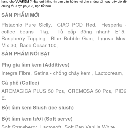
hàng cho
VUAKEM
? Hãy gửi thông tin bạn cần hỗ trợ tới cho chúng tôi ngay bây giờ để
chúng tôi được phục vụ bạn tốt hơn.
SẢN PHẨM MỚI
Pistachio Pure Sicily
CIAO POD Red
Hesperia -
,
,
coffee beans- 1kg
Tủ cấp đông nhanh E15
,
,
Raspberry Topping
Blue Bubble Gum
Innova Movi
,
,
Mix 30
Base Cesar 100
,
,
SẢN PHẨM NỔI BẬT
Phụ gia làm kem (Additives)
Integra Fibre
Setina - chống chảy kem
Lactocream
,
,
,
Cà phê (Coffee)
AROMAGICA PLUS 50 Pcs
CREMOSA 50 Pcs
PID2
,
,
E
,
Bột làm kem Slush (ice slush)
Bột làm kem tươi (Soft serve)
Soft Strawberry
Lactosoft
Soft Pan Vanilla White
,
,
,