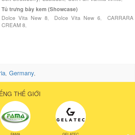
Tủ trưng bày kem (Showcase)
Dolce Vita New 8
Dolce Vita New 6
CARRARA
,
,
CREAM 8
,
ria
Germany
,
,
ẾNG THẾ GIỚI
FAMA
GELATEC