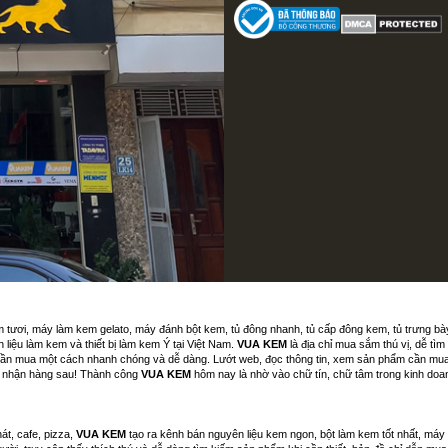
m tươi, máy làm kem gelato, máy đánh bột kem, tủ đông nhanh, tủ cấp đông kem, tủ trưng b
liệu làm kem và thiết bị làm kem Ý tại Việt Nam.
VUA KEM
là địa chỉ mua sắm thú vị, dễ tì
ần mua một cách nhanh chóng và dễ dàng. Lướt web, đọc thông tin, xem sản phẩm cần mua rồi
và nhận hàng sau! Thành công
VUA KEM
hôm nay là nhờ vào chữ tín, chữ tâm trong kinh doan
át, cafe, pizza,
VUA KEM
tạo ra kênh bán nguyên liệu kem ngon, bột làm kem tốt nhất, máy