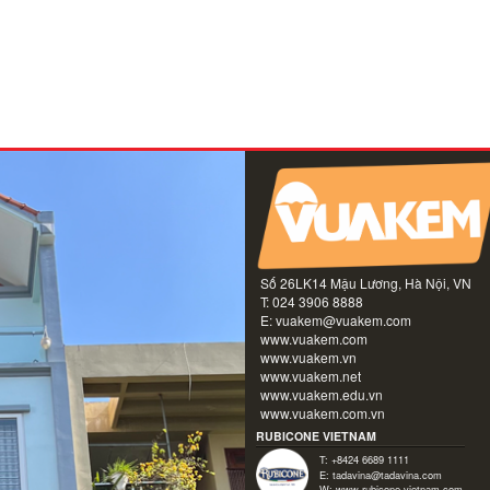
Số 26LK14 Mậu Lương, Hà Nội, VN
T: 024 3906 8888
E:
vuakem@vuakem.com
www.vuakem.com
www.vuakem.vn
www.vuakem.net
www.vuakem.edu.vn
www.vuakem.com.vn
RUBICONE VIETNAM
T: +8424 6689 1111
E:
tadavina@tadavina.com
W:
www.rubicone-vietnam.com