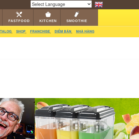
RS
CATALOG
VIDEO
HỎI ĐÁP
LIÊN HỆ
Powered by
Translate
FASTFOOD
KITCHEN
SMOOTHIE
TALOG
SHOP
FRANCHISE
ĐIỂM BÁN
NHÀ HÀNG