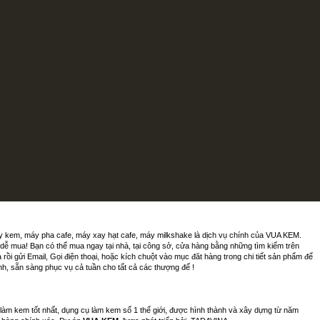
ày kem, máy pha cafe, máy xay hạt cafe, máy milkshake là dịch vụ chính của VUA KEM.
m dễ mua! Bạn có thể mua ngay tại nhà, tại công sở, cửa hàng bằng những tìm kiếm trên
 gửi Email, Gọi điện thoại, hoặc kích chuột vào mục đăt hàng trong chi tiết sản phẩm để
h, sẵn sàng phục vụ cả tuần cho tất cả các thượng đế !
 làm kem tốt nhất, dụng cụ làm kem số 1 thế giới, được hình thành và xây dựng từ năm