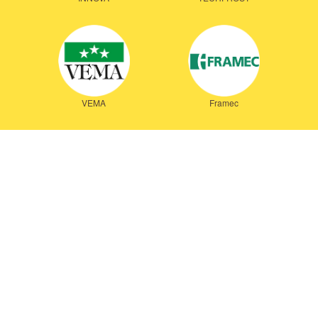
VEMA
Framec