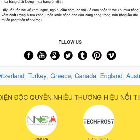
mua hàng chất lượng, mua hàng ổn định.
Hãy đến tận nơi để xem, nghe, nghìn, cầm nắm, ăn thử để cảm nhận trước khi mua hàng
kém chất lượng ở nơi khác. Phân khúc dành cho cửa hàng sang trọng, bán hàng lầu dài,
muốn phát triển bền vững !
FLLOW US
itzerland
Turkey
Greece
Canada
England
Aust
,
,
,
,
,
DIỆN ĐỘC QUYỀN NHIỀU THƯƠNG HIỆU NỔI TI
INNOVA
TECHFROST