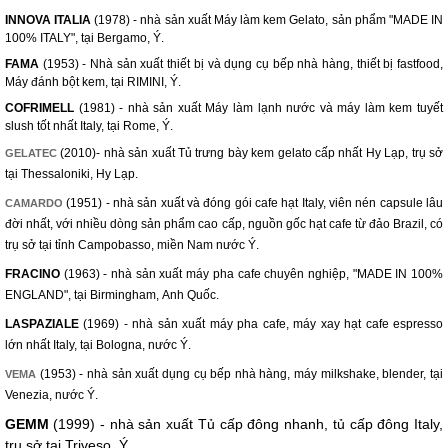
INNOVA ITALIA
(1978) - nhà sản xuất Máy làm kem Gelato, sản phẩm "MADE IN
100% ITALY", tại Bergamo, Ý.
FAMA
(1953) - Nhà sản xuất thiết bị và dụng cụ bếp nhà hàng, thiết bị fastfood,
Máy đánh bột kem, tại RIMINI, Ý.
COFRIMELL
(1981) - nhà sản xuất Máy làm lạnh nước và máy làm kem tuyết
slush tốt nhất Italy, tại Rome, Ý.
(2010)- nhà sản xuất Tủ trưng bày kem gelato cấp nhất Hy Lạp, trụ sở
GELATEC
tại Thessaloniki, Hy Lạp.
(1951) - nhà sản xuất và đóng gói cafe hạt Italy, viên nén capsule lâu
CAMARDO
đời nhất, với nhiều dòng sản phẩm cao cấp, nguồn gốc hạt cafe từ đảo Brazil, có
trụ sở tại tỉnh Campobasso, miền Nam nước Ý.
FRACINO
(1963) - nhà sản xuất máy pha cafe chuyên nghiệp, "MADE IN 100%
ENGLAND", tại Birmingham, Anh Quốc.
LASPAZIALE
(1969) - nhà sản xuất máy pha cafe, máy xay hạt cafe espresso
lớn nhất Italy, tại Bologna, nước Ý.
(1953) - nhà sản xuất dụng cụ bếp nhà hàng, máy milkshake, blender, tại
VEMA
Venezia, nước Ý.
GEMM
(1999) - nhà sản xuất Tủ cấp đông nhanh, tủ cấp đông Italy,
trụ sở tại Triveso, Ý.