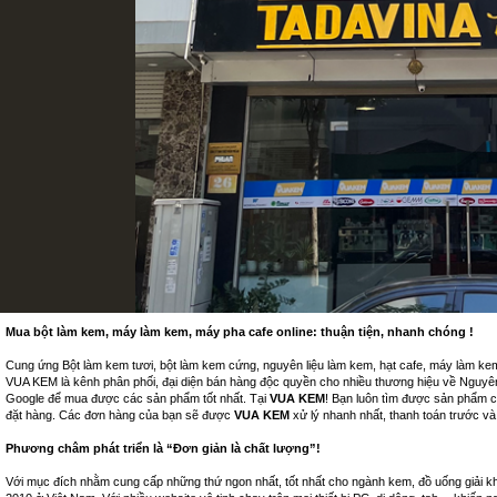
Mua bột làm kem, máy làm kem, máy pha cafe online: thuận tiện, nhanh chóng !
Cung ứng Bột làm kem tươi, bột làm kem cứng, nguyên liệu làm kem, hạt cafe, máy làm ke
VUA KEM là kênh phân phối, đại diện bán hàng độc quyền cho nhiều thương hiệu về Nguyên 
Google để mua được các sản phẩm tốt nhất. Tại
VUA KEM
! Bạn luôn tìm được sản phẩm c
đặt hàng. Các đơn hàng của bạn sẽ được
VUA KEM
xử lý nhanh nhất, thanh toán trước 
Phương châm phát triển là “Đơn giản là chất lượng”!
Với mục đích nhằm cung cấp những thứ ngon nhất, tốt nhất cho ngành kem, đồ uống giải kh