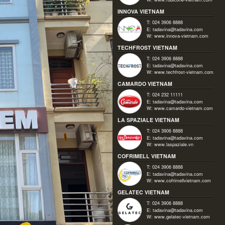
INNOVA VIETNAM
T: 024 3906 8888
E:
tadavina@tadavina.com
W:
www.innova-vietnam.com
TECHFROST VIETNAM
T: 024 3906 8888
E:
tadavina@tadavina.com
W:
www.techfrost-vietnam.com
CAMARDO VIETNAM
T: 024 232 11111
E:
tadavina@tadavina.com
W:
www.camardo-vietnam.com
LA SPAZIALE VIETNAM
T: 024 3906 8888
E:
tadavina@tadavina.com
W:
www.laspaziale.vn
COFRIMELL VIETNAM
T: 024 3906 8888
E:
tadavina@tadavina.com
W:
www.cofrimellvietnam.com
GELATEC VIETNAM
T: 024 3906 8888
E:
tadavina@tadavina.com
W:
www.gelatec-vietnam.com