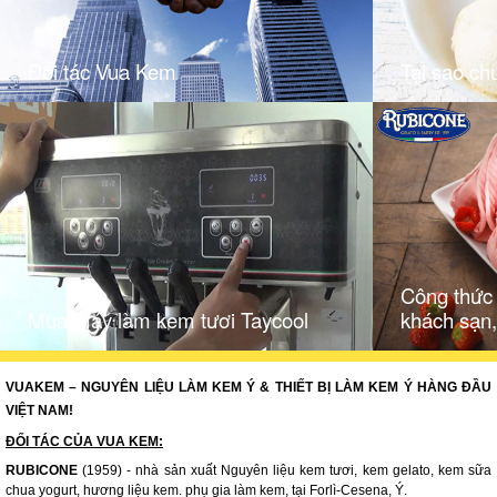
Đối tác Vua Kem
Tại sao ch
Công thức
Mua máy làm kem tươi Taycool
khách sạn,
VUAKEM – NGUYÊN LIỆU LÀM KEM Ý & THIẾT BỊ LÀM KEM Ý HÀNG ĐẦU
VIỆT NAM!
ĐỐI TÁC CỦA VUA KEM:
RUBICONE
(1959) - nhà sản xuất Nguyên liệu kem tươi, kem gelato, kem sữa
chua yogurt, hương liệu kem. phụ gia làm kem, tại Forlì-Cesena, Ý.