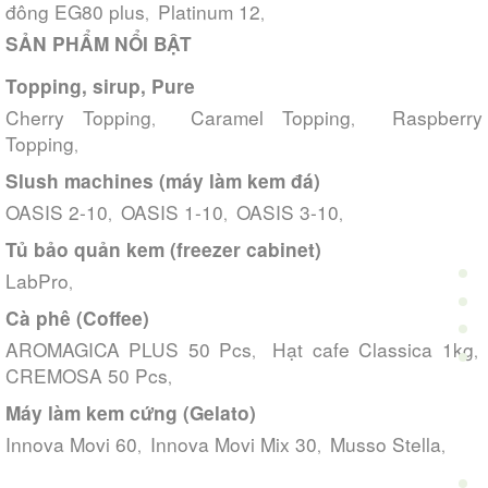
đông EG80 plus
Platinum 12
,
,
SẢN PHẨM NỔI BẬT
Topping, sirup, Pure
Cherry Topping
Caramel Topping
Raspberry
,
,
Topping
,
Slush machines (máy làm kem đá)
OASIS 2-10
OASIS 1-10
OASIS 3-10
,
,
,
Tủ bảo quản kem (freezer cabinet)
LabPro
,
Cà phê (Coffee)
AROMAGICA PLUS 50 Pcs
Hạt cafe Classica 1kg
,
,
CREMOSA 50 Pcs
,
Máy làm kem cứng (Gelato)
Innova Movi 60
Innova Movi Mix 30
Musso Stella
,
,
,