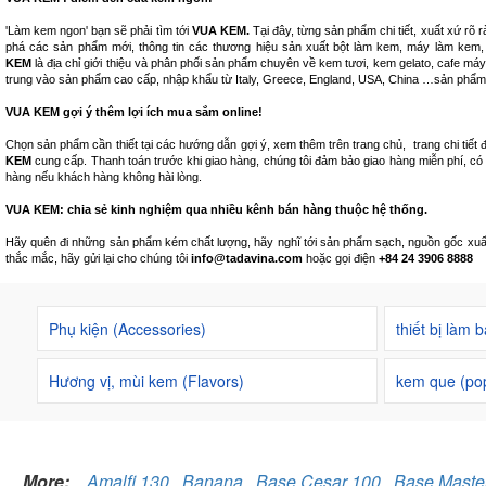
'Làm kem ngon' bạn sẽ phải tìm tới
VUA KEM.
Tại đây, từng sản phẩm chi tiết, xuất xứ r
phá các sản phẩm mới, thông tin các thương hiệu sản xuất bột làm kem, máy làm kem, m
KEM
là địa chỉ giới thiệu và phân phối sản phẩm chuyên về kem tươi, kem gelato, cafe máy,
trung vào sản phẩm cao cấp, nhập khẩu từ Italy, Greece, England, USA, China …sản phẩm
VUA KEM gợi ý thêm lợi ích mua sắm online!
Chọn sản phẩm cần thiết tại các hướng dẫn gợi ý, xem thêm trên trang chủ, trang chi tiết 
KEM
cung cấp. Thanh toán trước khi giao hàng, chúng tôi đảm bảo giao hàng miễn phí, có
hàng nếu khách hàng không hài lòng.
VUA KEM: chia sẻ kinh nghiệm qua nhiều kênh bán hàng thuộc hệ thống.
Hãy quên đi những sản phẩm kém chất lượng, hãy nghĩ tới sản phẩm sạch, nguồn gốc xuất xứ
thắc mắc, hãy gửi lại cho chúng tôi
info@tadavina.com
hoặc gọi điện
+84 24 3906 8888
Phụ kiện (Accessories)
thiết bị làm 
Hương vị, mùi kem (Flavors)
kem que (pop
More:
,
Amalfi 130
,
Banana
,
Base Cesar 100
,
Base Maste