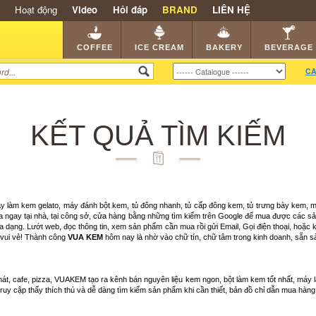
Hoạt động
Video
Hỏi đáp
BRAND
LIÊN HỆ
SHOP
KEM NGON
HẠT CAFE
NHÀ HÀNG
DEALE
COFFEE
ICE CREAM
BAKERY
BEVERAGE
CA
KẾT QUẢ TÌM KIẾM
áy làm kem gelato, máy đánh bột kem, tủ đông nhanh, tủ cấp đông kem, tủ trưng bày kem,
ua ngay tại nhà, tại công sở, cửa hàng bằng những tìm kiếm trên Google để mua được các s
ng. Lướt web, đọc thông tin, xem sản phẩm cần mua rồi gửi Email, Gọi điện thoại, hoặc kí
 vui vẻ! Thành công
VUA KEM
hôm nay là nhờ vào chữ tín, chữ tâm trong kinh doanh, sẵn s
át, cafe, pizza, VUAKEM tạo ra kênh bán nguyên liệu kem ngon, bột làm kem tốt nhất, máy 
i truy cập thấy thích thú và dễ dàng tìm kiếm sản phẩm khi cần thiết, bản đồ chỉ dẫn mua hà