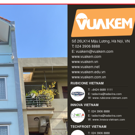
Số 26LK14 Mậu Lương, Hà Nội, VN
T: 024 3906 8888
E:
vuakem@vuakem.com
www.vuakem.com
www.vuakem.vn
www.vuakem.net
www.vuakem.edu.vn
www.vuakem.com.vn
RUBICONE VIETNAM
T: +8424 6689 1111
E:
tadavina@tadavina.com
W:
www.rubicone-vietnam.com
INNOVA VIETNAM
T: 024 3906 8888
E:
tadavina@tadavina.com
W:
www.innova-vietnam.com
TECHFROST VIETNAM
T: 024 3906 8888