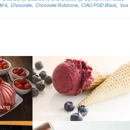
M 8
,
Chocolate
,
Chocolate Rubicone
,
CIAO POD Black
,
Vua
cứng
Nguyên liệu làm kem kinh doanh ?