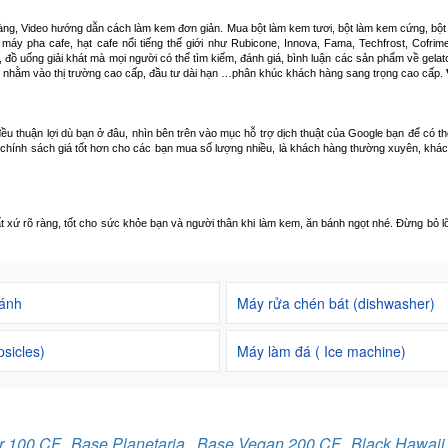
õ ràng, Video hướng dẫn cách làm kem đơn giản. Mua bột làm kem tươi, bột làm kem cứng, bộ
áy pha cafe, hạt cafe nổi tiếng thế giới như Rubicone, Innova, Fama, Techfrost, Cofrim
 đồ uống giải khát mà mọi người có thể tìm kiếm, đánh giá, bình luận các sản phẩm về gelato
 nhằm vào thị trường cao cấp, đầu tư dài hạn …phân khúc khách hàng sang trọng cao cấp.
đều thuận lợi dù bạn ở đâu, nhìn bên trên vào mục hỗ trợ dịch thuật của Google bạn để có t
 chính sách giá tốt hơn cho các bạn mua số lượng nhiều, là khách hàng thường xuyên, khá
 rõ ràng, tốt cho sức khỏe bạn và người thân khi làm kem, ăn bánh ngọt nhé. Đừng bỏ lỡ c
bánh
Máy rửa chén bát (dishwasher)
sicles)
Máy làm đá ( Ice machine)
r 100 CF
,
Base Planetaria
,
Base Vegan 200 CF
,
Black Hawaii