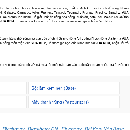
t làm kem chua, hương liệu kem, phụ gia tạo béo, chất ổn định kem một cách dễ ràng. Khám
ell, Gelatec, Camardo, Adler, Framec, Taycool, Tecmach, Promac, Fracino, Smach...
VUA
, ice cream, ice blend, đồ giải khát ăn uống nhà hàng, quán ăn, cafe, bar.
VUA KEM
chỉ tập
VUA KEM
tự hào là nhà tư vấn chiến lược các dự án kem ngon nhất ở Việt Nam.
hể xem bằng thứ tiếng mà bạn yêu thích nhất như tiếng Anh, tiếng Pháp, tiếng Ả rập mà
VUA
ch hàng thân thiện của
VUA KEM
, đã tham gia học các khóa học tại
VUA KEM
, nhận đổi trả
ơ hội mua hàng tốt với giá mua tốt nhất hấp dẫn vào cuối tuần. Nhận nhiều, trả ít! Nếu có
Bột làm kem nền (Base)
Máy thanh trùng (Pasteurizers)
,
Blackberry
,
Blackberry CN
,
Blueberry
,
Bột Kem Nền Base