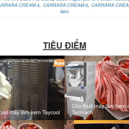
ARRARA CREAM 4
,
CARRARA CREAM 6
,
CARRARA CREA
kem
TIÊU ĐIỂM
Cho thuê máy làm kem 
 bán máy làm kem Taycool
Tecmach