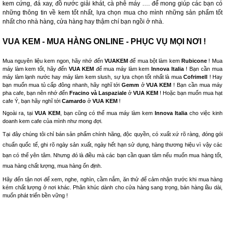
kem cứng, đá xay, đồ nước giải khát, cà phê máy …. để mong giúp các bạn có
những thông tin về kem tốt nhất, lựa chọn mua cho mình những sản phẩm tốt
nhất cho nhà hàng, cửa hàng hay thậm chí bạn ngồi ở nhà.
VUA KEM - MUA HÀNG ONLINE - PHỤC VỤ MỌI NƠI !
Mua nguyên liệu kem ngon, hãy nhớ đến
VUAKEM
để mua bột làm kem
Rubicone
! Mua
máy làm kem tốt, hãy đến
VUA KEM
để mua máy làm kem
Innova Italia
! Bạn cần mua
máy làm lạnh nước hay máy làm kem slush, sự lựa chọn tốt nhất là mua
Cofrimell
! Hay
bạn muốn mua tủ cấp đông nhanh, hãy nghĩ tới
Gemm
ở
VUA KEM
! Bạn cần mua máy
pha cafe, bạn nên nhớ đến
Fracino và Laspaziale
ở
VUA KEM
! Hoặc bạn muốn mua hạt
cafe Ý, bạn hãy nghĩ tới
Camardo
ở
VUA KEM
!
Ngoài ra, tại
VUA KEM
, bạn cũng có thể mua máy làm kem
Innova Italia
cho việc kinh
doanh kem cafe của mình như mong đợi.
Tại đây chúng tôi chỉ bán sản phẩm chính hãng, độc quyền, có xuất xứ rõ ràng, đóng gói
chuẩn quốc tế, ghi rõ ngày sản xuất, ngày hết hạn sử dụng, hàng thương hiệu vì vậy các
bạn có thể yên tâm. Nhưng đó là điều mà các bạn cần quan tâm nếu muốn mua hàng tốt,
mua hàng chất lượng, mua hàng ổn định.
Hãy đến tận nơi để xem, nghe, nghìn, cầm nắm, ăn thử để cảm nhận trước khi mua hàng
kém chất lượng ở nơi khác. Phân khúc dành cho cửa hàng sang trọng, bán hàng lầu dài,
muốn phát triển bền vững !