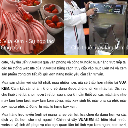
& Vua Kem - Sự hợp tác
 Ông trùm
Cho thuê máy làm kem 
cafe, hãy tìm đến
qua văn phòng và công ty, hoặc mua hàng trực tiếp tại
VUAKEM
các hệ thống website của
bằng cách truy cấp vào mục Liên hệ và xem
VUAKEM
sản phẩm trong chi tiết, rồi gửi đơn hàng hoặc yêu cầu cần tư vấn.
Mua sản phẩm với giá tốt nhất, mua nhiều hơn, giá sẽ thấp hơn nhiều tại
VUA
KEM
. Cam kết sản phẩm không sử dụng được chúng tôi xin nhập lại. Dịch vụ
cho thuê thiết bị, cho mượn thiết bị, sửa chữa khi cần thiết với các mặt hàng như
máy làm kem tươi, máy làm kem cứng, máy xay sinh tố, máy pha cà phê, máy
xay hạt cà phê, tủ đông, tủ mát, tủ trưng bày kem.
Mua hàng trực tuyến (online) mang lại sự tiện lợi, lựa chọn đa dạng hơn và các
dịch vụ tốt hơn cho mọi người ! Chính vì vậy
VUAKEM
đã triển khai nhiều
website vệ tinh để phục vụ các bạn quan tâm tới lĩnh vực kem ngon, kem tươi,