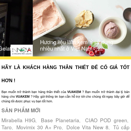
Hương liệu làm kem Ý sử dụng
Gelato
nhiều nhất ở Việt Nam
HÃY LÀ KHÁCH HÀNG THÂN THIẾT ĐỂ CÓ GIÁ TỐT
HƠN !
Bạn muốn trở thành bạn hàng thân thiết của
VUAKEM
? Bạn muốn trở thành đại lý bán
hàng cho
VUAKEM
? Hãy gửi thông tin bạn cần hỗ trợ tới cho chúng tôi ngay bây giờ để
chúng tôi được phục vụ bạn tốt hơn.
SẢN PHẨM MỚI
Mirabella H9G
Base Planetaria
CIAO POD green
,
,
,
Taro
Movimix 30 A+ Pro
Dolce Vita New 8
Tủ cấp
,
,
,