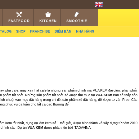
RS
CATALOG
VIDEO
HỎI ĐÁP
LIÊN HỆ
FASTFOOD
KITCHEN
SMOOTHIE
TALOG
SHOP
FRANCHISE
ĐIỂM BÁN
NHÀ HÀNG
 máy pha cafe, máy xay hạt cafe là những sản phẩm chính mà VUA KEM đại diện, phân phối,
ản phẩm tốt nhất. Những sản phẩm tốt nhất sẽ được tìm mua tại
VUA KEM
! Bạn sẽ thấy sản
ch chuột vào mục đăt hàng trong chi tiết sản phẩm để đặt hàng, để được tư vấn Free. Các
àng phục vụ cả tuần cho tất cả các thượng đế !
làm kem tốt nhất, dụng cụ làm kem số 1 thế giới, được hình thành và xây dựng từ năm 2010
ng chính xác. Dự án
VUA KEM
được phát triển bởi
TADAVINA
.