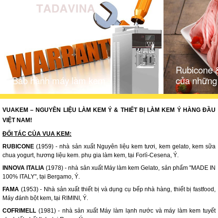
Rubicone 
Bảo hành máy làm kem
của những
VUAKEM – NGUYÊN LIỆU LÀM KEM Ý & THIẾT BỊ LÀM KEM Ý HÀNG ĐẦU
VIỆT NAM!
ĐỐI TÁC CỦA VUA KEM:
RUBICONE
(1959) - nhà sản xuất Nguyên liệu kem tươi, kem gelato, kem sữa
chua yogurt, hương liệu kem. phụ gia làm kem, tại Forlì-Cesena, Ý.
INNOVA ITALIA
(1978) - nhà sản xuất Máy làm kem Gelato, sản phẩm "MADE IN
100% ITALY", tại Bergamo, Ý.
FAMA
(1953) - Nhà sản xuất thiết bị và dụng cụ bếp nhà hàng, thiết bị fastfood,
Máy đánh bột kem, tại RIMINI, Ý.
COFRIMELL
(1981) - nhà sản xuất Máy làm lạnh nước và máy làm kem tuyết