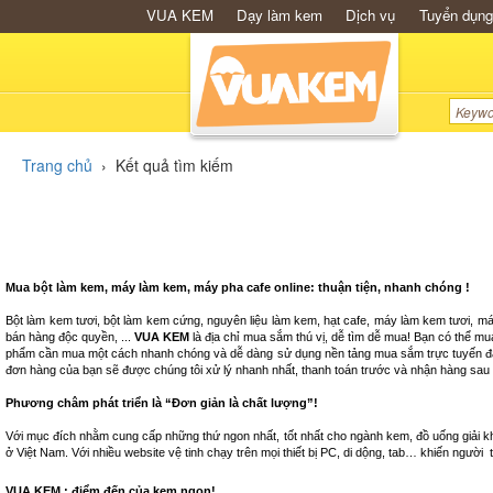
VUA KEM
Dạy làm kem
Dịch vụ
Tuyển dụng
Trang chủ
›
Kết quả tìm kiếm
Mua bột làm kem, máy làm kem, máy pha cafe online: thuận tiện, nhanh chóng !
Bột làm kem tươi, bột làm kem cứng, nguyên liệu làm kem, hạt cafe, máy làm kem tươi, m
bán hàng độc quyền, ...
VUA KEM
là địa chỉ mua sắm thú vị, dễ tìm dễ mua! Bạn có thể m
phẩm cần mua một cách nhanh chóng và dễ dàng sử dụng nền tảng mua sắm trực tuyến đa dạ
đơn hàng của bạn sẽ được chúng tôi xử lý nhanh nhất, thanh toán trước và nhận hàng sau
Phương châm phát triển là “Đơn giản là chất lượng”!
Với mục đích nhằm cung cấp những thứ ngon nhất, tốt nhất cho ngành kem, đồ uống giải kh
ở Việt Nam. Với nhiều website vệ tinh chạy trên mọi thiết bị PC, di dộng, tab… khiến ngườ
VUA KEM : điểm đến của kem ngon!