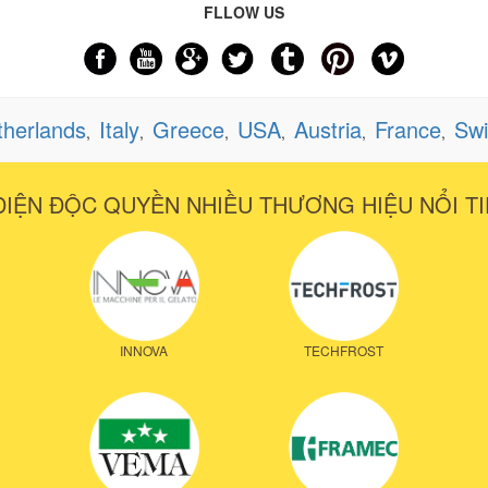
FLLOW US
therlands
Italy
Greece
USA
Austria
France
Swi
,
,
,
,
,
,
DIỆN ĐỘC QUYỀN NHIỀU THƯƠNG HIỆU NỔI TI
INNOVA
TECHFROST